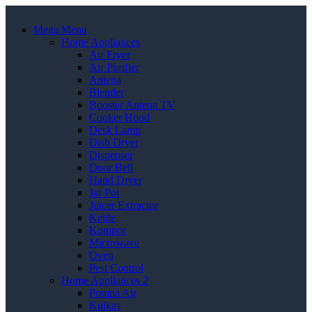
Mega Menu
Home Appliances
Air Fryer
Air Purifier
Antena
Blender
Booster Antena TV
Cooker Hood
Desk Lamp
Dish Dryer
Dispenser
Door Bell
Hand Dryer
Jar Pot
Juicer Extractor
Kettle
Kompor
Microwave
Oven
Pest Control
Home Appliances 2
Pompa Air
Kulkas