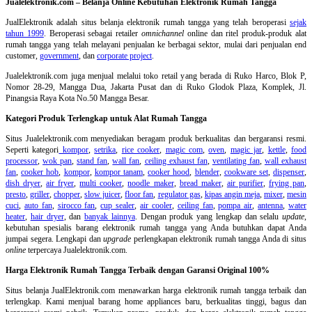
Jualelektronik.com – Belanja Online Kebutuhan Elektronik Rumah Tangga
JualElektronik adalah
situs belanja elektronik rumah tangga
yang telah beroperasi
sejak
tahun 1999
. Beroperasi sebagai retailer
omnichannel
online dan ritel produk-produk alat
rumah tangga yang telah melayani penjualan ke berbagai sektor, mulai dari penjualan end
customer,
government
, dan
corporate project
.
Jualelektronik.com juga menjual melalui toko retail yang berada di Ruko Harco, Blok P,
Nomor 28-29, Mangga Dua, Jakarta Pusat dan di Ruko Glodok Plaza, Komplek, Jl.
Pinangsia Raya Kota No.50 Mangga Besar.
Kategori Produk Terlengkap untuk Alat Rumah Tangga
Situs Jualelektronik.com menyediakan beragam produk berkualitas dan bergaransi resmi.
Seperti kategori
kompor
,
setrika
,
rice cooker
,
magic com
,
oven
,
magic jar
,
kettle
,
food
processor
,
wok pan
,
stand fan
,
wall fan
,
ceiling exhaust fan
,
ventilating fan
,
wall exhaust
fan
,
cooker hob
,
kompor
,
kompor tanam
,
cooker hood
,
blender
,
cookware set
,
dispenser
,
dish dryer
,
air fryer
,
multi cooker
,
noodle maker
,
bread maker
,
air purifier
,
frying pan
,
presto
,
griller
,
chopper
,
slow juicer
,
floor fan
,
regulator gas
,
kipas angin meja
,
mixer
,
mesin
cuci
,
auto fan
,
sirocco fan
,
cup sealer
,
air cooler
,
ceiling fan
,
pompa air
,
antenna
,
water
heater
,
hair dryer
, dan
banyak lainnya
. Dengan produk yang lengkap dan selalu
update
,
kebutuhan spesialis barang elektronik rumah tangga yang Anda butuhkan dapat Anda
jumpai segera. Lengkapi dan
upgrade
perlengkapan elektronik rumah tangga Anda di situs
online
terpercaya Jualelektronik.com.
Harga Elektronik Rumah Tangga Terbaik dengan Garansi Original 100%
Situs belanja
JualElektronik.com menawarkan harga elektronik rumah tangga terbaik dan
terlengkap. Kami menjual barang home appliances baru, berkualitas tinggi, bagus dan