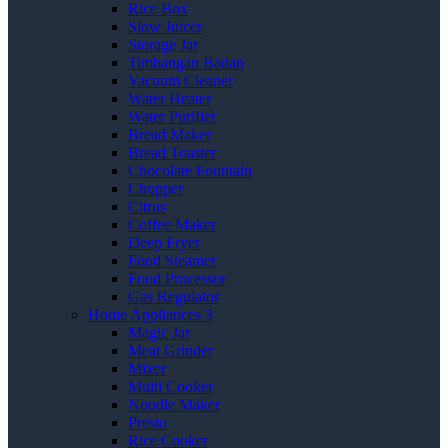
Rice Box
Slow Juicer
Storage Jar
Timbangan Badan
Vacuum Cleaner
Water Heater
Water Purifier
Bread Maker
Bread Toaster
Chocolate Fountain
Chopper
Citrus
Coffee Maker
Deep Fryer
Food Steamer
Food Processor
Gas Regulator
Home Appliances 3
Magic Jar
Meat Grinder
Mixer
Multi Cooker
Noodle Maker
Presto
Rice Cooker