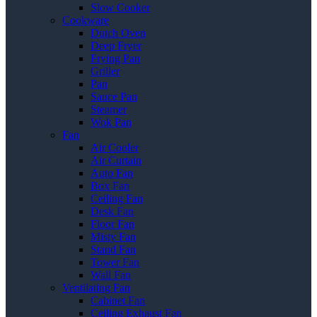
Slow Cooker
Cookware
Dutch Oven
Deep Fryer
Frying Pan
Griller
Pan
Sauce Pan
Steamer
Wok Pan
Fan
Air Cooler
Air Curtain
Auto Fan
Box Fan
Ceiling Fan
Desk Fan
Floor Fan
Misty Fan
Stand Fan
Tower Fan
Wall Fan
Ventilating Fan
Cabinet Fan
Ceiling Exhaust Fan