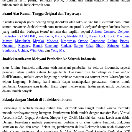
bergaransi resmi pabrik. Temukan promo, produk, dan harga elektronik rumah tangga
pilihan anda di Jualelektronik.com.
Brand Alat Rumah Tangga Original dan Terpercaya
Kualitas menjadi
point
penting yang diberikan oleh toko
online
JualElektronik.com untuk
semua
customer.
Jualelektronik.com menawarkan produk
original
dengan kualitas bagus
yang terdiri dari berbagai
brand
ternama dan terpilih, seperti
Ariston
,
Cosmos
,
Denpoo
,
Electrolux
,
GASCOMP
,
Gea
,
Getra
,
Hicook
,
Idealife
,
KDK
,
Kirin
,
LocknLock
,
Maspion
,
Maxim
,
Mitsubishi
,
Miyako
,
Modena
,
Nespresso
,
Oxone
,
Panasonic
,
Philips
,
Pisces
,
Quantum
,
Regency
,
Rinnai
,
Samsung
,
Sanken
,
Sanyo
,
Sekai
,
Sharp
,
Shimizu
,
Stein
,
Sunhouse
,
Uchida
,
Winn Gas
dan
Yong Ma
.
Jualelektronik.com Melayani Pembelian ke Seluruh Indonesia
Situs Online
JualElektronik.com telah melayani pembelian ke seluruh Indonesia, seperti
pesanan dalam jumlah satuan hingga lebih.
Customer
bisa berbelanja di toko
online
JualElektronik, melalui
order
langsung di
website
maupun
via contact
lewat
WhatsApp
dan
telpon langsung
.
Hubungi kami untuk dapat mendapatkan penawaran khusus untuk
pembelian Corporate atau tender. Kami dapat menawarkan faktur pajak untuk pembelian
dalam jumlah banyak
Belanja dengan Mudah di Jualelektronik.com
Berbelanja di
website belanja online
JualElektronik.com sangat mudah karena memiliki
metode pembayaran yang beragam. Pembayaran lebih mudah dengan transfer Bank Virtual
Account BCA, Gopay, Akulaku, Shopee Pay, QRIS, Mandiri dan kartu kredit atau debit.
Dengan banyaknya metode pembayaran, berbelanja di situs
online
JualElektronik.com
semakin mudah dan aman. Selain itu, pembayaran di JualElektronik.com telah di-
support
oleh
system
keamanan dan
terpercaya
by Visa
,
Master Card Security Code
dan
JCB