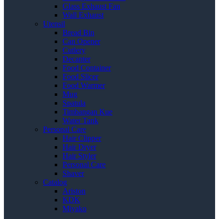
Glass Exhaust Fan
Wall Exhaust
Utensil
Bread Bin
Can Opener
Cutlery
Decanter
Food Container
Food Slicer
Food Warmer
Mug
Spatula
Timbangan Kue
Water Tank
Personal Care
Hair Clipper
Hair Dryer
Hair Styler
Personal Care
Shaver
Catalog
Ariston
KDK
Miyako