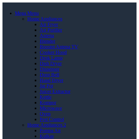
Mega Menu
Home Appliances
Air Fryer
Air Purifier
Antena
Blender
Booster Antena TV
Cooker Hood
Desk Lamp
Dish Dryer
Dispenser
Door Bell
Hand Dryer
Jar Pot
Juicer Extractor
Kettle
Kompor
Microwave
Oven
Pest Control
Home Appliances 2
Pompa Air
Kulkas