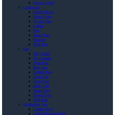
Slow Cooker
Cookware
Dutch Oven
Deep Fryer
Frying Pan
Griller
Pan
Sauce Pan
Steamer
Wok Pan
Fan
Air Cooler
Air Curtain
Auto Fan
Box Fan
Ceiling Fan
Desk Fan
Floor Fan
Misty Fan
Stand Fan
Tower Fan
Wall Fan
Ventilating Fan
Cabinet Fan
Ceiling Exhaust Fan