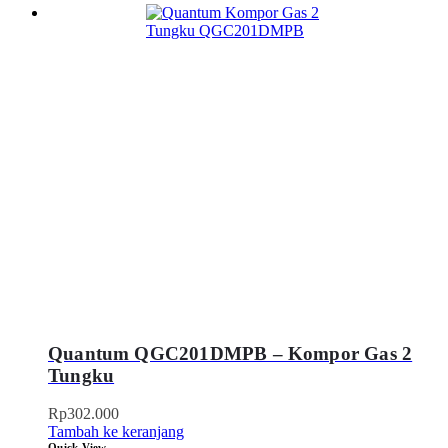
Quantum QGC201DMPB – Kompor Gas 2
Tungku
Rp
302.000
Tambah ke keranjang
Quick View