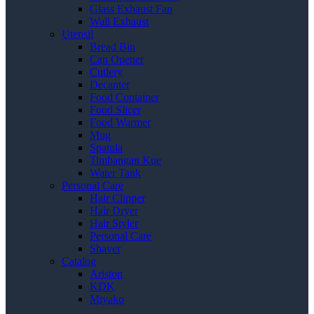
Glass Exhaust Fan
Wall Exhaust
Utensil
Bread Bin
Can Opener
Cutlery
Decanter
Food Container
Food Slicer
Food Warmer
Mug
Spatula
Timbangan Kue
Water Tank
Personal Care
Hair Clipper
Hair Dryer
Hair Styler
Personal Care
Shaver
Catalog
Ariston
KDK
Miyako