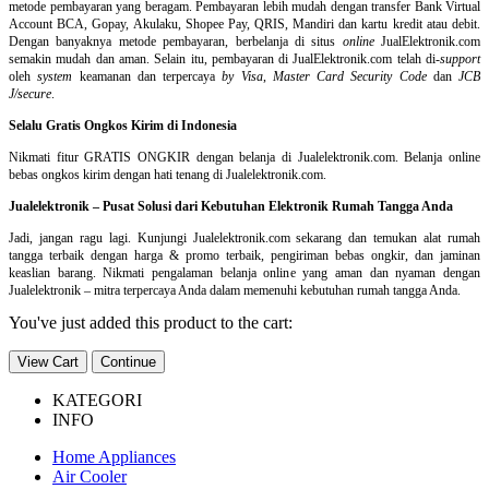
metode pembayaran yang beragam. Pembayaran lebih mudah dengan transfer Bank Virtual
Account BCA, Gopay, Akulaku, Shopee Pay, QRIS, Mandiri dan kartu kredit atau debit.
Dengan banyaknya metode pembayaran, berbelanja di situs
online
JualElektronik.com
semakin mudah dan aman. Selain itu, pembayaran di JualElektronik.com telah di-
support
oleh
system
keamanan dan
terpercaya
by Visa
,
Master Card Security Code
dan
JCB
J/secure
.
Selalu Gratis Ongkos Kirim di Indonesia
Nikmati fitur GRATIS ONGKIR dengan belanja di Jualelektronik.com. Belanja online
bebas ongkos kirim dengan hati tenang di Jualelektronik.com.
Jualelektronik – Pusat Solusi dari Kebutuhan Elektronik Rumah Tangga Anda
Jadi, jangan ragu lagi. Kunjungi Jualelektronik.com sekarang dan temukan alat rumah
tangga terbaik dengan harga & promo terbaik, pengiriman bebas ongkir, dan jaminan
keaslian barang. Nikmati pengalaman belanja online yang aman dan nyaman dengan
Jualelektronik – mitra terpercaya Anda dalam memenuhi kebutuhan rumah tangga Anda.
You've just added this product to the cart:
View Cart
Continue
KATEGORI
INFO
Home Appliances
Air Cooler