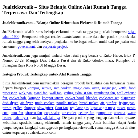
Jualelektronik – Situs Belanja Online Alat Rumah Tangga
Terpercaya Dan Terlengkap
Jualelektronik.com – Belanja Online Kebutuhan Elektronik Rumah Tangga
JualElektronik adalah
situs belanja elektronik rumah tangga
yang telah beroperasi
sejak
tahun 1999
. Beroperasi sebagai retailer
omnichannel
online dan ritel produk-produk alat
rumah tangga yang telah melayani penjualan ke berbagai sektor, mulai dari penjualan end
customer,
government
, dan
corporate project
.
Jualelektronik.com juga menjual melalui toko retail yang berada di Ruko Harco, Blok P,
Nomor 28-29, Mangga Dua, Jakarta Pusat dan di Ruko Glodok Plaza, Komplek, Jl.
Pinangsia Raya Kota No.50 Mangga Besar.
Kategori Produk Terlengkap untuk Alat Rumah Tangga
Situs Jualelektronik.com menyediakan beragam produk berkualitas dan bergaransi resmi.
Seperti kategori
kompor
,
setrika
,
rice cooker
,
magic com
,
oven
,
magic jar
,
kettle
,
food
processor
,
wok pan
,
stand fan
,
wall fan
,
ceiling exhaust fan
,
ventilating fan
,
wall exhaust
fan
,
cooker hob
,
kompor
,
kompor tanam
,
cooker hood
,
blender
,
cookware set
,
dispenser
,
dish dryer
,
air fryer
,
multi cooker
,
noodle maker
,
bread maker
,
air purifier
,
frying pan
,
presto
,
griller
,
chopper
,
slow juicer
,
floor fan
,
regulator gas
,
kipas angin meja
,
mixer
,
mesin
cuci
,
auto fan
,
sirocco fan
,
cup sealer
,
air cooler
,
ceiling fan
,
pompa air
,
antenna
,
water
heater
,
hair dryer
, dan
banyak lainnya
. Dengan produk yang lengkap dan selalu
update
,
kebutuhan spesialis barang elektronik rumah tangga yang Anda butuhkan dapat Anda
jumpai segera. Lengkapi dan
upgrade
perlengkapan elektronik rumah tangga Anda di situs
online
terpercaya Jualelektronik.com.