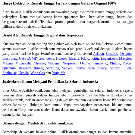
Harga Elektronik Rumah Tangga Terbaik dengan Garansi Original 100%
Situs belanja
JualElektronik.com menawarkan harga elektronik rumah tangga terbaik dan
terlengkap. Kami menjual barang home appliances baru, berkualitas tinggi, bagus dan
bergaransi resmi pabrik. Temukan promo, produk, dan harga elektronik rumah tangga
pilihan anda di Jualelektronik.com.
Brand Alat Rumah Tangga Original dan Terpercaya
Kualitas menjadi
point
penting yang diberikan oleh toko
online
JualElektronik.com untuk
semua
customer.
Jualelektronik.com menawarkan produk
original
dengan kualitas bagus
yang terdiri dari berbagai
brand
ternama dan terpilih, seperti
Ariston
,
Cosmos
,
Denpoo
,
Electrolux
,
GASCOMP
,
Gea
,
Getra
,
Hicook
,
Idealife
,
KDK
,
Kirin
,
LocknLock
,
Maspion
,
Maxim
,
Mitsubishi
,
Miyako
,
Modena
,
Nespresso
,
Oxone
,
Panasonic
,
Philips
,
Pisces
,
Quantum
,
Regency
,
Rinnai
,
Samsung
,
Sanken
,
Sanyo
,
Sekai
,
Sharp
,
Shimizu
,
Stein
,
Sunhouse
,
Uchida
,
Winn Gas
dan
Yong Ma
.
Jualelektronik.com Melayani Pembelian ke Seluruh Indonesia
Situs Online
JualElektronik.com telah melayani pembelian ke seluruh Indonesia, seperti
pesanan dalam jumlah satuan hingga lebih.
Customer
bisa berbelanja di toko
online
JualElektronik, melalui
order
langsung di
website
maupun
via contact
lewat
WhatsApp
dan
telpon langsung
.
Hubungi kami untuk dapat mendapatkan penawaran khusus untuk
pembelian Corporate atau tender. Kami dapat menawarkan faktur pajak untuk pembelian
dalam jumlah banyak
Belanja dengan Mudah di Jualelektronik.com
Berbelanja di
website belanja online
JualElektronik.com sangat mudah karena memiliki