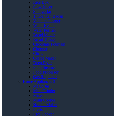
Rice Box
Slow Juicer
Storage Jar
Timbangan Badan
Vacuum Cleaner
Water Heater
Water Purifier
Bread Maker
Bread Toaster
Chocolate Fountain
Chopper
Citrus
Coffee Maker
Deep Fryer
Food Steamer
Food Processor
Gas Regulator
Home Appliances 3
Magic Jar
Meat Grinder
Mixer
Multi Cooker
Noodle Maker
Presto
Rice Cooker