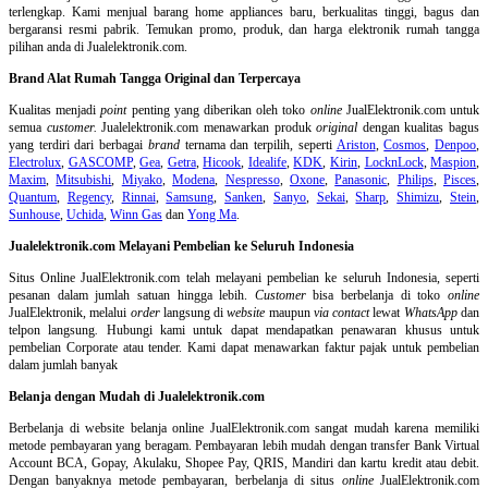
terlengkap. Kami menjual barang home appliances baru, berkualitas tinggi, bagus dan
bergaransi resmi pabrik. Temukan promo, produk, dan harga elektronik rumah tangga
pilihan anda di Jualelektronik.com.
Brand Alat Rumah Tangga Original dan Terpercaya
Kualitas menjadi
point
penting yang diberikan oleh toko
online
JualElektronik.com untuk
semua
customer.
Jualelektronik.com menawarkan produk
original
dengan kualitas bagus
yang terdiri dari berbagai
brand
ternama dan terpilih, seperti
Ariston
,
Cosmos
,
Denpoo
,
Electrolux
,
GASCOMP
,
Gea
,
Getra
,
Hicook
,
Idealife
,
KDK
,
Kirin
,
LocknLock
,
Maspion
,
Maxim
,
Mitsubishi
,
Miyako
,
Modena
,
Nespresso
,
Oxone
,
Panasonic
,
Philips
,
Pisces
,
Quantum
,
Regency
,
Rinnai
,
Samsung
,
Sanken
,
Sanyo
,
Sekai
,
Sharp
,
Shimizu
,
Stein
,
Sunhouse
,
Uchida
,
Winn Gas
dan
Yong Ma
.
Jualelektronik.com Melayani Pembelian ke Seluruh Indonesia
Situs Online
JualElektronik.com telah melayani pembelian ke seluruh Indonesia, seperti
pesanan dalam jumlah satuan hingga lebih.
Customer
bisa berbelanja di toko
online
JualElektronik, melalui
order
langsung di
website
maupun
via contact
lewat
WhatsApp
dan
telpon langsung
.
Hubungi kami untuk dapat mendapatkan penawaran khusus untuk
pembelian Corporate atau tender. Kami dapat menawarkan faktur pajak untuk pembelian
dalam jumlah banyak
Belanja dengan Mudah di Jualelektronik.com
Berbelanja di
website belanja online
JualElektronik.com sangat mudah karena memiliki
metode pembayaran yang beragam. Pembayaran lebih mudah dengan transfer Bank Virtual
Account BCA, Gopay, Akulaku, Shopee Pay, QRIS, Mandiri dan kartu kredit atau debit.
Dengan banyaknya metode pembayaran, berbelanja di situs
online
JualElektronik.com