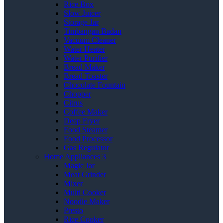
Rice Box
Slow Juicer
Storage Jar
Timbangan Badan
Vacuum Cleaner
Water Heater
Water Purifier
Bread Maker
Bread Toaster
Chocolate Fountain
Chopper
Citrus
Coffee Maker
Deep Fryer
Food Steamer
Food Processor
Gas Regulator
Home Appliances 3
Magic Jar
Meat Grinder
Mixer
Multi Cooker
Noodle Maker
Presto
Rice Cooker