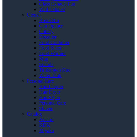
Glass Exhaust Fan
Wall Exhaust
Utensil
Bread Bin
Can Opener
Cutlery
Decanter
Food Container
Food Slicer
Food Warmer
Mug
Spatula
Timbangan Kue
Water Tank
Personal Care
Hair Clipper
Hair Dryer
Hair Styler
Personal Care
Shaver
Catalog
Ariston
KDK
Miyako