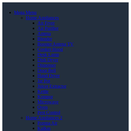
Mega Menu
Home Appliances
Air Fryer
Air Purifier
Antena
Blender
Booster Antena TV
Cooker Hood
Desk Lamp
Dish Dryer
Dispenser
Door Bell
Hand Dryer
Jar Pot
Juicer Extractor
Kettle
Kompor
Microwave
Oven
Pest Control
Home Appliances 2
Pompa Air
Kulkas