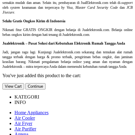
semakin mudah dan aman. Selain itu, pembayaran di JualElektronik.com telah di-
support
oleh
system
keamanan dan
terpercaya
by Visa
,
Master Card Security Code
dan
JCB
J/secure
.
Selalu Gratis Ongkos Kirim di Indonesia
Nikmati fitur GRATIS ONGKIR dengan belanja di Jualelektronik.com. Belanja online
bebas ongkos kirim dengan hati tenang di Jualelektronik.com.
Jualelektronik – Pusat Solusi dari Kebutuhan Elektronik Rumah Tangga Anda
Jadi, jangan ragu lagi. Kunjungi Jualelektronik.com sekarang dan temukan alat rumah
tangga terbaik dengan harga & promo terbaik, pengiriman bebas ongkir, dan jaminan
keaslian barang. Nikmati pengalaman belanja online yang aman dan nyaman dengan
Jualelektronik – mitra terpercaya Anda dalam memenuhi kebutuhan rumah tangga Anda.
You've just added this product to the cart:
View Cart
Continue
KATEGORI
INFO
Home Appliances
Air Cooler
Air Fryer
Air Purifier
Antena