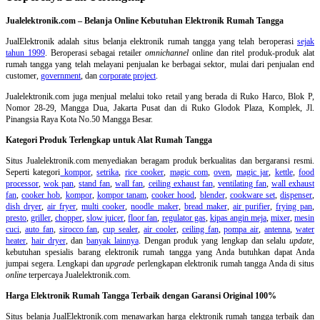
Jualelektronik.com – Belanja Online Kebutuhan Elektronik Rumah Tangga
JualElektronik adalah
situs belanja elektronik rumah tangga
yang telah beroperasi
sejak
tahun 1999
. Beroperasi sebagai retailer
omnichannel
online dan ritel produk-produk alat
rumah tangga yang telah melayani penjualan ke berbagai sektor, mulai dari penjualan end
customer,
government
, dan
corporate project
.
Jualelektronik.com juga menjual melalui toko retail yang berada di Ruko Harco, Blok P,
Nomor 28-29, Mangga Dua, Jakarta Pusat dan di Ruko Glodok Plaza, Komplek, Jl.
Pinangsia Raya Kota No.50 Mangga Besar.
Kategori Produk Terlengkap untuk Alat Rumah Tangga
Situs Jualelektronik.com menyediakan beragam produk berkualitas dan bergaransi resmi.
Seperti kategori
kompor
,
setrika
,
rice cooker
,
magic com
,
oven
,
magic jar
,
kettle
,
food
processor
,
wok pan
,
stand fan
,
wall fan
,
ceiling exhaust fan
,
ventilating fan
,
wall exhaust
fan
,
cooker hob
,
kompor
,
kompor tanam
,
cooker hood
,
blender
,
cookware set
,
dispenser
,
dish dryer
,
air fryer
,
multi cooker
,
noodle maker
,
bread maker
,
air purifier
,
frying pan
,
presto
,
griller
,
chopper
,
slow juicer
,
floor fan
,
regulator gas
,
kipas angin meja
,
mixer
,
mesin
cuci
,
auto fan
,
sirocco fan
,
cup sealer
,
air cooler
,
ceiling fan
,
pompa air
,
antenna
,
water
heater
,
hair dryer
, dan
banyak lainnya
. Dengan produk yang lengkap dan selalu
update
,
kebutuhan spesialis barang elektronik rumah tangga yang Anda butuhkan dapat Anda
jumpai segera. Lengkapi dan
upgrade
perlengkapan elektronik rumah tangga Anda di situs
online
terpercaya Jualelektronik.com.
Harga Elektronik Rumah Tangga Terbaik dengan Garansi Original 100%
Situs belanja
JualElektronik.com menawarkan harga elektronik rumah tangga terbaik dan