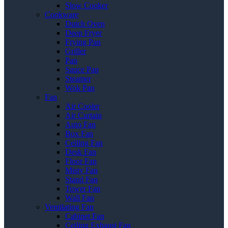
Slow Cooker
Cookware
Dutch Oven
Deep Fryer
Frying Pan
Griller
Pan
Sauce Pan
Steamer
Wok Pan
Fan
Air Cooler
Air Curtain
Auto Fan
Box Fan
Ceiling Fan
Desk Fan
Floor Fan
Misty Fan
Stand Fan
Tower Fan
Wall Fan
Ventilating Fan
Cabinet Fan
Ceiling Exhaust Fan