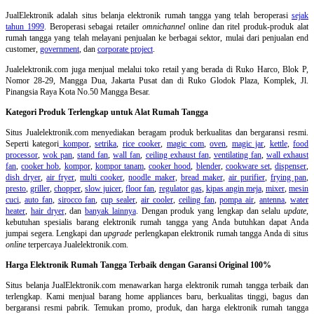
JualElektronik adalah
situs belanja elektronik rumah tangga
yang telah beroperasi
sejak
tahun 1999
. Beroperasi sebagai retailer
omnichannel
online dan ritel produk-produk alat
rumah tangga yang telah melayani penjualan ke berbagai sektor, mulai dari penjualan end
customer,
government
, dan
corporate project
.
Jualelektronik.com juga menjual melalui toko retail yang berada di Ruko Harco, Blok P,
Nomor 28-29, Mangga Dua, Jakarta Pusat dan di Ruko Glodok Plaza, Komplek, Jl.
Pinangsia Raya Kota No.50 Mangga Besar.
Kategori Produk Terlengkap untuk Alat Rumah Tangga
Situs Jualelektronik.com menyediakan beragam produk berkualitas dan bergaransi resmi.
Seperti kategori
kompor
,
setrika
,
rice cooker
,
magic com
,
oven
,
magic jar
,
kettle
,
food
processor
,
wok pan
,
stand fan
,
wall fan
,
ceiling exhaust fan
,
ventilating fan
,
wall exhaust
fan
,
cooker hob
,
kompor
,
kompor tanam
,
cooker hood
,
blender
,
cookware set
,
dispenser
,
dish dryer
,
air fryer
,
multi cooker
,
noodle maker
,
bread maker
,
air purifier
,
frying pan
,
presto
,
griller
,
chopper
,
slow juicer
,
floor fan
,
regulator gas
,
kipas angin meja
,
mixer
,
mesin
cuci
,
auto fan
,
sirocco fan
,
cup sealer
,
air cooler
,
ceiling fan
,
pompa air
,
antenna
,
water
heater
,
hair dryer
, dan
banyak lainnya
. Dengan produk yang lengkap dan selalu
update
,
kebutuhan spesialis barang elektronik rumah tangga yang Anda butuhkan dapat Anda
jumpai segera. Lengkapi dan
upgrade
perlengkapan elektronik rumah tangga Anda di situs
online
terpercaya Jualelektronik.com.
Harga Elektronik Rumah Tangga Terbaik dengan Garansi Original 100%
Situs belanja
JualElektronik.com menawarkan harga elektronik rumah tangga terbaik dan
terlengkap. Kami menjual barang home appliances baru, berkualitas tinggi, bagus dan
bergaransi resmi pabrik. Temukan promo, produk, dan harga elektronik rumah tangga