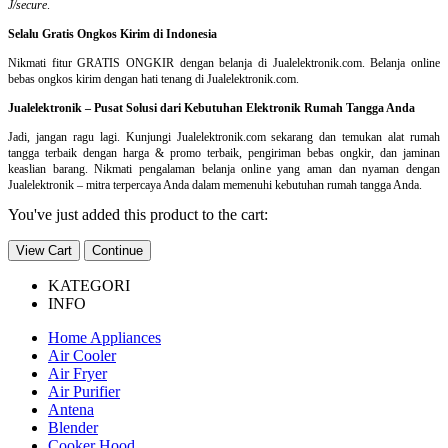
J/secure
.
Selalu Gratis Ongkos Kirim di Indonesia
Nikmati fitur GRATIS ONGKIR dengan belanja di Jualelektronik.com. Belanja online
bebas ongkos kirim dengan hati tenang di Jualelektronik.com.
Jualelektronik – Pusat Solusi dari Kebutuhan Elektronik Rumah Tangga Anda
Jadi, jangan ragu lagi. Kunjungi Jualelektronik.com sekarang dan temukan alat rumah
tangga terbaik dengan harga & promo terbaik, pengiriman bebas ongkir, dan jaminan
keaslian barang. Nikmati pengalaman belanja online yang aman dan nyaman dengan
Jualelektronik – mitra terpercaya Anda dalam memenuhi kebutuhan rumah tangga Anda.
You've just added this product to the cart:
View Cart
Continue
KATEGORI
INFO
Home Appliances
Air Cooler
Air Fryer
Air Purifier
Antena
Blender
Cooker Hood