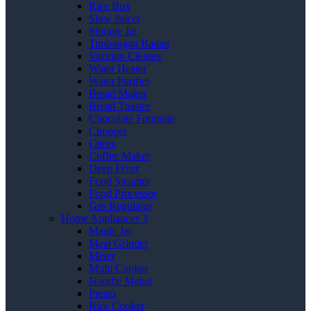
Rice Box
Slow Juicer
Storage Jar
Timbangan Badan
Vacuum Cleaner
Water Heater
Water Purifier
Bread Maker
Bread Toaster
Chocolate Fountain
Chopper
Citrus
Coffee Maker
Deep Fryer
Food Steamer
Food Processor
Gas Regulator
Home Appliances 3
Magic Jar
Meat Grinder
Mixer
Multi Cooker
Noodle Maker
Presto
Rice Cooker