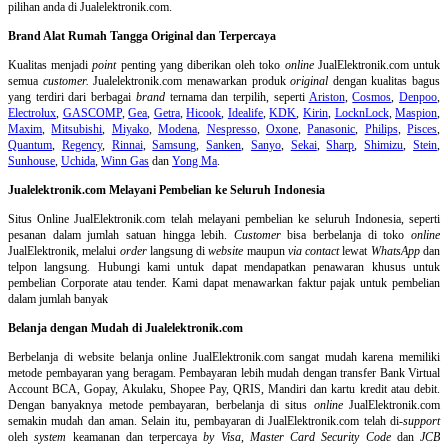
pilihan anda di Jualelektronik.com.
Brand Alat Rumah Tangga Original dan Terpercaya
Kualitas menjadi
point
penting yang diberikan oleh toko
online
JualElektronik.com untuk
semua
customer.
Jualelektronik.com menawarkan produk
original
dengan kualitas bagus
yang terdiri dari berbagai
brand
ternama dan terpilih, seperti
Ariston
,
Cosmos
,
Denpoo
,
Electrolux
,
GASCOMP
,
Gea
,
Getra
,
Hicook
,
Idealife
,
KDK
,
Kirin
,
LocknLock
,
Maspion
,
Maxim
,
Mitsubishi
,
Miyako
,
Modena
,
Nespresso
,
Oxone
,
Panasonic
,
Philips
,
Pisces
,
Quantum
,
Regency
,
Rinnai
,
Samsung
,
Sanken
,
Sanyo
,
Sekai
,
Sharp
,
Shimizu
,
Stein
,
Sunhouse
,
Uchida
,
Winn Gas
dan
Yong Ma
.
Jualelektronik.com Melayani Pembelian ke Seluruh Indonesia
Situs Online
JualElektronik.com telah melayani pembelian ke seluruh Indonesia, seperti
pesanan dalam jumlah satuan hingga lebih.
Customer
bisa berbelanja di toko
online
JualElektronik, melalui
order
langsung di
website
maupun
via contact
lewat
WhatsApp
dan
telpon langsung
.
Hubungi kami untuk dapat mendapatkan penawaran khusus untuk
pembelian Corporate atau tender. Kami dapat menawarkan faktur pajak untuk pembelian
dalam jumlah banyak
Belanja dengan Mudah di Jualelektronik.com
Berbelanja di
website belanja online
JualElektronik.com sangat mudah karena memiliki
metode pembayaran yang beragam. Pembayaran lebih mudah dengan transfer Bank Virtual
Account BCA, Gopay, Akulaku, Shopee Pay, QRIS, Mandiri dan kartu kredit atau debit.
Dengan banyaknya metode pembayaran, berbelanja di situs
online
JualElektronik.com
semakin mudah dan aman. Selain itu, pembayaran di JualElektronik.com telah di-
support
oleh
system
keamanan dan
terpercaya
by Visa
,
Master Card Security Code
dan
JCB