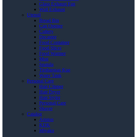
Glass Exhaust Fan
Wall Exhaust
Utensil
Bread Bin
Can Opener
Cutlery
Decanter
Food Container
Food Slicer
Food Warmer
Mug
Spatula
Timbangan Kue
Water Tank
Personal Care
Hair Clipper
Hair Dryer
Hair Styler
Personal Care
Shaver
Catalog
Ariston
KDK
Miyako