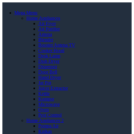
Mega Menu
Home Appliances
Air Fryer
Air Purifier
Antena
Blender
Booster Antena TV
Cooker Hood
Desk Lamp
Dish Dryer
Dispenser
Door Bell
Hand Dryer
Jar Pot
Juicer Extractor
Kettle
Kompor
Microwave
Oven
Pest Control
Home Appliances 2
Pompa Air
Kulkas