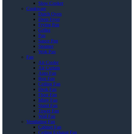
Slow Cooker
Cookware
Dutch Oven
Deep Fryer
Frying Pan
Griller
Pan
Sauce Pan
Steamer
Wok Pan
Fan
Air Cooler
Air Curtain
Auto Fan
Box Fan
Ceiling Fan
Desk Fan
Floor Fan
Misty Fan
Stand Fan
Tower Fan
Wall Fan
Ventilating Fan
Cabinet Fan
Ceiling Exhaust Fan