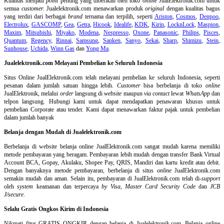
Kualitas menjadi
point
penting yang diberikan oleh toko
online
JualElektronik.com untuk
semua
customer.
Jualelektronik.com menawarkan produk
original
dengan kualitas bagus
yang terdiri dari berbagai
brand
ternama dan terpilih, seperti
Ariston
,
Cosmos
,
Denpoo
,
Electrolux
,
GASCOMP
,
Gea
,
Getra
,
Hicook
,
Idealife
,
KDK
,
Kirin
,
LocknLock
,
Maspion
,
Maxim
,
Mitsubishi
,
Miyako
,
Modena
,
Nespresso
,
Oxone
,
Panasonic
,
Philips
,
Pisces
,
Quantum
,
Regency
,
Rinnai
,
Samsung
,
Sanken
,
Sanyo
,
Sekai
,
Sharp
,
Shimizu
,
Stein
,
Sunhouse
,
Uchida
,
Winn Gas
dan
Yong Ma
.
Jualelektronik.com Melayani Pembelian ke Seluruh Indonesia
Situs Online
JualElektronik.com telah melayani pembelian ke seluruh Indonesia, seperti
pesanan dalam jumlah satuan hingga lebih.
Customer
bisa berbelanja di toko
online
JualElektronik, melalui
order
langsung di
website
maupun
via contact
lewat
WhatsApp
dan
telpon langsung
.
Hubungi kami untuk dapat mendapatkan penawaran khusus untuk
pembelian Corporate atau tender. Kami dapat menawarkan faktur pajak untuk pembelian
dalam jumlah banyak
Belanja dengan Mudah di Jualelektronik.com
Berbelanja di
website belanja online
JualElektronik.com sangat mudah karena memiliki
metode pembayaran yang beragam. Pembayaran lebih mudah dengan transfer Bank Virtual
Account BCA, Gopay, Akulaku, Shopee Pay, QRIS, Mandiri dan kartu kredit atau debit.
Dengan banyaknya metode pembayaran, berbelanja di situs
online
JualElektronik.com
semakin mudah dan aman. Selain itu, pembayaran di JualElektronik.com telah di-
support
oleh
system
keamanan dan
terpercaya
by Visa
,
Master Card Security Code
dan
JCB
J/secure
.
Selalu Gratis Ongkos Kirim di Indonesia
Nikmati fitur GRATIS ONGKIR dengan belanja di Jualelektronik.com. Belanja online