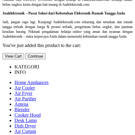
bebas ongkos kirim dengan hati tenang di Jualelektronik.com.
Jualelektronik – Pusat Solusi dari Kebutuhan Elektronik Rumah Tangga Anda
Jadi, jangan ragu lagi. Kunjungi Jualelektronik.com sekarang dan temukan alat rumah
tangga terbaik dengan harga & promo terbaik, pengiriman bebas ongkir, dan jaminan
keaslian barang. Nikmati pengalaman belanja online yang aman dan nyaman dengan
Jualelektronik – mitra terpercaya Anda dalam memenuhi kebutuhan rumah tangga Anda.
You've just added this product to the cart:
View Cart
Continue
KATEGORI
INFO
Home Appliances
Air Cooler
Air Fryer
Air Purifier
Antena
Blender
Cooker Hood
Desk Lamp
Dish Dryer
Air Curtain