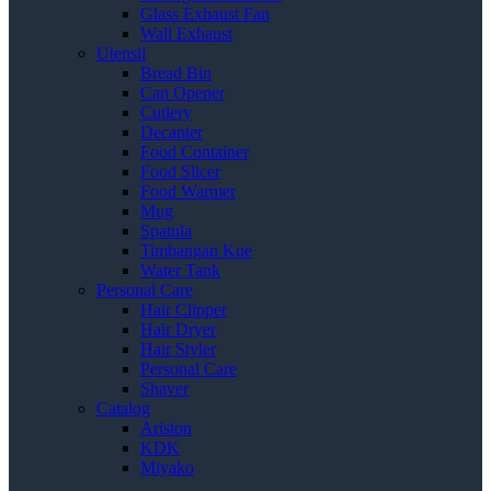
Glass Exhaust Fan
Wall Exhaust
Utensil
Bread Bin
Can Opener
Cutlery
Decanter
Food Container
Food Slicer
Food Warmer
Mug
Spatula
Timbangan Kue
Water Tank
Personal Care
Hair Clipper
Hair Dryer
Hair Styler
Personal Care
Shaver
Catalog
Ariston
KDK
Miyako