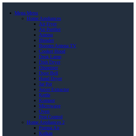
Mega Menu
Home Appliances
Air Fryer
Air Purifier
Antena
Blender
Booster Antena TV
Cooker Hood
Desk Lamp
Dish Dryer
Dispenser
Door Bell
Hand Dryer
Jar Pot
Juicer Extractor
Kettle
Kompor
Microwave
Oven
Pest Control
Home Appliances 2
Pompa Air
Kulkas