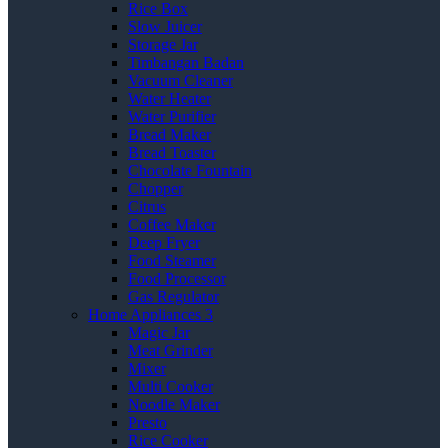
Rice Box
Slow Juicer
Storage Jar
Timbangan Badan
Vacuum Cleaner
Water Heater
Water Purifier
Bread Maker
Bread Toaster
Chocolate Fountain
Chopper
Citrus
Coffee Maker
Deep Fryer
Food Steamer
Food Processor
Gas Regulator
Home Appliances 3
Magic Jar
Meat Grinder
Mixer
Multi Cooker
Noodle Maker
Presto
Rice Cooker