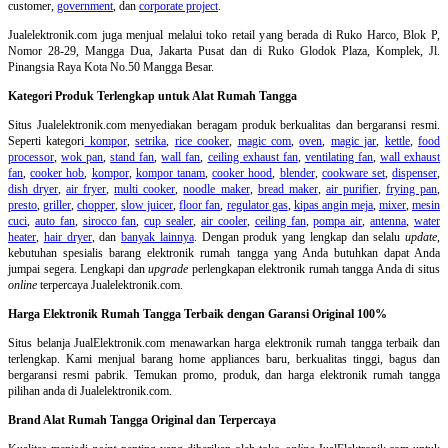
customer,
government
, dan
corporate project
.
Jualelektronik.com juga menjual melalui toko retail yang berada di Ruko Harco, Blok P,
Nomor 28-29, Mangga Dua, Jakarta Pusat dan di Ruko Glodok Plaza, Komplek, Jl.
Pinangsia Raya Kota No.50 Mangga Besar.
Kategori Produk Terlengkap untuk Alat Rumah Tangga
Situs Jualelektronik.com menyediakan beragam produk berkualitas dan bergaransi resmi.
Seperti kategori
kompor
,
setrika
,
rice cooker
,
magic com
,
oven
,
magic jar
,
kettle
,
food
processor
,
wok pan
,
stand fan
,
wall fan
,
ceiling exhaust fan
,
ventilating fan
,
wall exhaust
fan
,
cooker hob
,
kompor
,
kompor tanam
,
cooker hood
,
blender
,
cookware set
,
dispenser
,
dish dryer
,
air fryer
,
multi cooker
,
noodle maker
,
bread maker
,
air purifier
,
frying pan
,
presto
,
griller
,
chopper
,
slow juicer
,
floor fan
,
regulator gas
,
kipas angin meja
,
mixer
,
mesin
cuci
,
auto fan
,
sirocco fan
,
cup sealer
,
air cooler
,
ceiling fan
,
pompa air
,
antenna
,
water
heater
,
hair dryer
, dan
banyak lainnya
. Dengan produk yang lengkap dan selalu
update
,
kebutuhan spesialis barang elektronik rumah tangga yang Anda butuhkan dapat Anda
jumpai segera. Lengkapi dan
upgrade
perlengkapan elektronik rumah tangga Anda di situs
online
terpercaya Jualelektronik.com.
Harga Elektronik Rumah Tangga Terbaik dengan Garansi Original 100%
Situs belanja
JualElektronik.com menawarkan harga elektronik rumah tangga terbaik dan
terlengkap. Kami menjual barang home appliances baru, berkualitas tinggi, bagus dan
bergaransi resmi pabrik. Temukan promo, produk, dan harga elektronik rumah tangga
pilihan anda di Jualelektronik.com.
Brand Alat Rumah Tangga Original dan Terpercaya