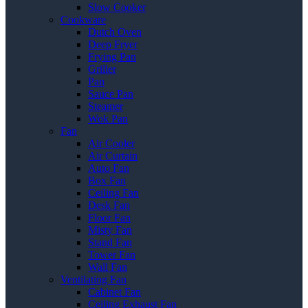
Slow Cooker
Cookware
Dutch Oven
Deep Fryer
Frying Pan
Griller
Pan
Sauce Pan
Steamer
Wok Pan
Fan
Air Cooler
Air Curtain
Auto Fan
Box Fan
Ceiling Fan
Desk Fan
Floor Fan
Misty Fan
Stand Fan
Tower Fan
Wall Fan
Ventilating Fan
Cabinet Fan
Ceiling Exhaust Fan