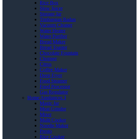
Rice Box
Slow Juicer
Storage Jar
Timbangan Badan
Vacuum Cleaner
Water Heater
Water Purifier
Bread Maker
Bread Toaster
Chocolate Fountain
Chopper
Citrus
Coffee Maker
Deep Fryer
Food Steamer
Food Processor
Gas Regulator
Home Appliances 3
Magic Jar
Meat Grinder
Mixer
Multi Cooker
Noodle Maker
Presto
Rice Cooker