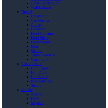
Glass Exhaust Fan
Wall Exhaust
Utensil
Bread Bin
Can Opener
Cutlery
Decanter
Food Container
Food Slicer
Food Warmer
Mug
Spatula
Timbangan Kue
Water Tank
Personal Care
Hair Clipper
Hair Dryer
Hair Styler
Personal Care
Shaver
Catalog
Ariston
KDK
Miyako