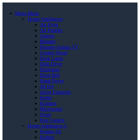
Mega Menu
Home Appliances
Air Fryer
Air Purifier
Antena
Blender
Booster Antena TV
Cooker Hood
Desk Lamp
Dish Dryer
Dispenser
Door Bell
Hand Dryer
Jar Pot
Juicer Extractor
Kettle
Kompor
Microwave
Oven
Pest Control
Home Appliances 2
Pompa Air
Kulkas