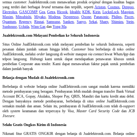
semua
customer.
Jualelektronik.com menawarkan produk
original
dengan kualitas bagus
yang terdiri dari berbagai
brand
ternama dan terpilih, seperti
Ariston
,
Cosmos
,
Denpoo
,
Electrolux
,
GASCOMP
,
Gea
,
Getra
,
Hicook
,
Idealife
,
KDK
,
Kirin
,
LocknLock
,
Maspion
,
Maxim
,
Mitsubishi
,
Miyako
,
Modena
,
Nespresso
,
Oxone
,
Panasonic
,
Philips
,
Pisces
,
Quantum
,
Regency
,
Rinnai
,
Samsung
,
Sanken
,
Sanyo
,
Sekai
,
Sharp
,
Shimizu
,
Stein
,
Sunhouse
,
Uchida
,
Winn Gas
dan
Yong Ma
.
Jualelektronik.com Melayani Pembelian ke Seluruh Indonesia
Situs Online
JualElektronik.com telah melayani pembelian ke seluruh Indonesia, seperti
pesanan dalam jumlah satuan hingga lebih.
Customer
bisa berbelanja di toko
online
JualElektronik, melalui
order
langsung di
website
maupun
via contact
lewat
WhatsApp
dan
telpon langsung
.
Hubungi kami untuk dapat mendapatkan penawaran khusus untuk
pembelian Corporate atau tender. Kami dapat menawarkan faktur pajak untuk pembelian
dalam jumlah banyak
Belanja dengan Mudah di Jualelektronik.com
Berbelanja di
website belanja online
JualElektronik.com sangat mudah karena memiliki
metode pembayaran yang beragam. Pembayaran lebih mudah dengan transfer Bank Virtual
Account BCA, Gopay, Akulaku, Shopee Pay, QRIS, Mandiri dan kartu kredit atau debit.
Dengan banyaknya metode pembayaran, berbelanja di situs
online
JualElektronik.com
semakin mudah dan aman. Selain itu, pembayaran di JualElektronik.com telah di-
support
oleh
system
keamanan dan
terpercaya
by Visa
,
Master Card Security Code
dan
JCB
J/secure
.
Selalu Gratis Ongkos Kirim di Indonesia
Nikmati fitur GRATIS ONGKIR dengan belanja di Jualelektronik.com. Belanja online