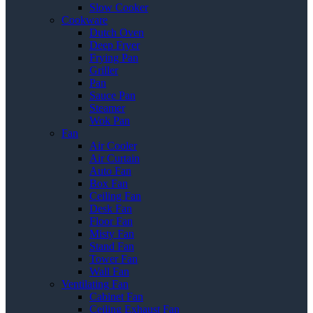
Slow Cooker
Cookware
Dutch Oven
Deep Fryer
Frying Pan
Griller
Pan
Sauce Pan
Steamer
Wok Pan
Fan
Air Cooler
Air Curtain
Auto Fan
Box Fan
Ceiling Fan
Desk Fan
Floor Fan
Misty Fan
Stand Fan
Tower Fan
Wall Fan
Ventilating Fan
Cabinet Fan
Ceiling Exhaust Fan