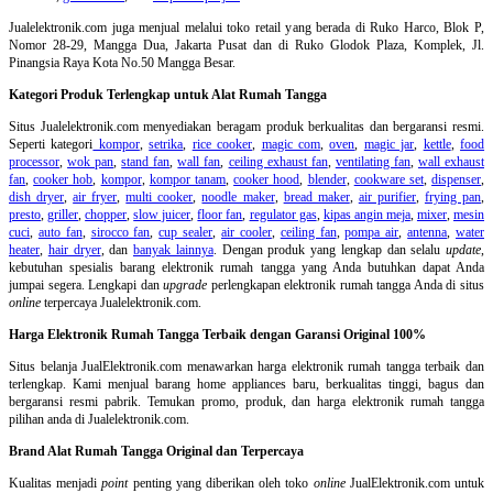
Jualelektronik.com juga menjual melalui toko retail yang berada di Ruko Harco, Blok P,
Nomor 28-29, Mangga Dua, Jakarta Pusat dan di Ruko Glodok Plaza, Komplek, Jl.
Pinangsia Raya Kota No.50 Mangga Besar.
Kategori Produk Terlengkap untuk Alat Rumah Tangga
Situs Jualelektronik.com menyediakan beragam produk berkualitas dan bergaransi resmi.
Seperti kategori
kompor
,
setrika
,
rice cooker
,
magic com
,
oven
,
magic jar
,
kettle
,
food
processor
,
wok pan
,
stand fan
,
wall fan
,
ceiling exhaust fan
,
ventilating fan
,
wall exhaust
fan
,
cooker hob
,
kompor
,
kompor tanam
,
cooker hood
,
blender
,
cookware set
,
dispenser
,
dish dryer
,
air fryer
,
multi cooker
,
noodle maker
,
bread maker
,
air purifier
,
frying pan
,
presto
,
griller
,
chopper
,
slow juicer
,
floor fan
,
regulator gas
,
kipas angin meja
,
mixer
,
mesin
cuci
,
auto fan
,
sirocco fan
,
cup sealer
,
air cooler
,
ceiling fan
,
pompa air
,
antenna
,
water
heater
,
hair dryer
, dan
banyak lainnya
. Dengan produk yang lengkap dan selalu
update
,
kebutuhan spesialis barang elektronik rumah tangga yang Anda butuhkan dapat Anda
jumpai segera. Lengkapi dan
upgrade
perlengkapan elektronik rumah tangga Anda di situs
online
terpercaya Jualelektronik.com.
Harga Elektronik Rumah Tangga Terbaik dengan Garansi Original 100%
Situs belanja
JualElektronik.com menawarkan harga elektronik rumah tangga terbaik dan
terlengkap. Kami menjual barang home appliances baru, berkualitas tinggi, bagus dan
bergaransi resmi pabrik. Temukan promo, produk, dan harga elektronik rumah tangga
pilihan anda di Jualelektronik.com.
Brand Alat Rumah Tangga Original dan Terpercaya
Kualitas menjadi
point
penting yang diberikan oleh toko
online
JualElektronik.com untuk