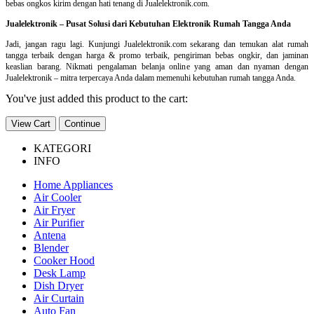
bebas ongkos kirim dengan hati tenang di Jualelektronik.com.
Jualelektronik – Pusat Solusi dari Kebutuhan Elektronik Rumah Tangga Anda
Jadi, jangan ragu lagi. Kunjungi Jualelektronik.com sekarang dan temukan alat rumah
tangga terbaik dengan harga & promo terbaik, pengiriman bebas ongkir, dan jaminan
keaslian barang. Nikmati pengalaman belanja online yang aman dan nyaman dengan
Jualelektronik – mitra terpercaya Anda dalam memenuhi kebutuhan rumah tangga Anda.
You've just added this product to the cart:
View Cart
Continue
KATEGORI
INFO
Home Appliances
Air Cooler
Air Fryer
Air Purifier
Antena
Blender
Cooker Hood
Desk Lamp
Dish Dryer
Air Curtain
Auto Fan