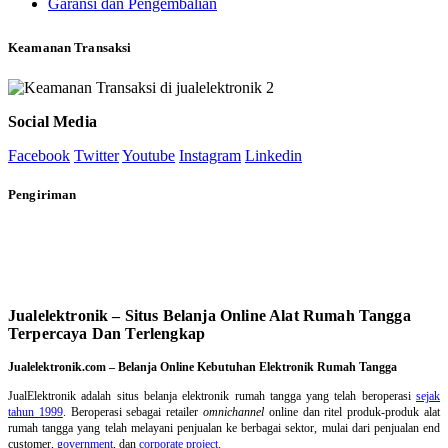
Garansi dan Pengembalian
Keamanan Transaksi
Social Media
Facebook
Twitter
Youtube
Instagram
Linkedin
Pengiriman
Jualelektronik – Situs Belanja Online Alat Rumah Tangga
Terpercaya Dan Terlengkap
Jualelektronik.com – Belanja Online Kebutuhan Elektronik Rumah Tangga
JualElektronik adalah
situs belanja elektronik rumah tangga
yang telah beroperasi
sejak
tahun 1999
. Beroperasi sebagai retailer
omnichannel
online dan ritel produk-produk alat
rumah tangga yang telah melayani penjualan ke berbagai sektor, mulai dari penjualan end
customer,
government
, dan
corporate project
.