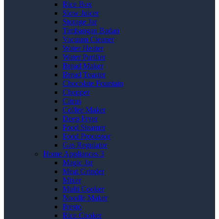
Rice Box
Slow Juicer
Storage Jar
Timbangan Badan
Vacuum Cleaner
Water Heater
Water Purifier
Bread Maker
Bread Toaster
Chocolate Fountain
Chopper
Citrus
Coffee Maker
Deep Fryer
Food Steamer
Food Processor
Gas Regulator
Home Appliances 3
Magic Jar
Meat Grinder
Mixer
Multi Cooker
Noodle Maker
Presto
Rice Cooker