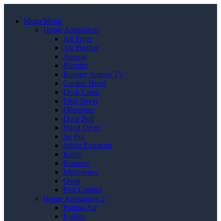
Mega Menu
Home Appliances
Air Fryer
Air Purifier
Antena
Blender
Booster Antena TV
Cooker Hood
Desk Lamp
Dish Dryer
Dispenser
Door Bell
Hand Dryer
Jar Pot
Juicer Extractor
Kettle
Kompor
Microwave
Oven
Pest Control
Home Appliances 2
Pompa Air
Kulkas