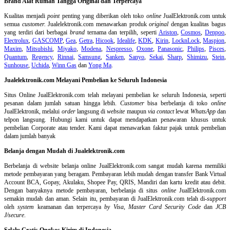
Brand Alat Rumah Tangga Original dan Terpercaya
Kualitas menjadi
point
penting yang diberikan oleh toko
online
JualElektronik.com untuk
semua
customer.
Jualelektronik.com menawarkan produk
original
dengan kualitas bagus
yang terdiri dari berbagai
brand
ternama dan terpilih, seperti
Ariston
,
Cosmos
,
Denpoo
,
Electrolux
,
GASCOMP
,
Gea
,
Getra
,
Hicook
,
Idealife
,
KDK
,
Kirin
,
LocknLock
,
Maspion
,
Maxim
,
Mitsubishi
,
Miyako
,
Modena
,
Nespresso
,
Oxone
,
Panasonic
,
Philips
,
Pisces
,
Quantum
,
Regency
,
Rinnai
,
Samsung
,
Sanken
,
Sanyo
,
Sekai
,
Sharp
,
Shimizu
,
Stein
,
Sunhouse
,
Uchida
,
Winn Gas
dan
Yong Ma
.
Jualelektronik.com Melayani Pembelian ke Seluruh Indonesia
Situs Online
JualElektronik.com telah melayani pembelian ke seluruh Indonesia, seperti
pesanan dalam jumlah satuan hingga lebih.
Customer
bisa berbelanja di toko
online
JualElektronik, melalui
order
langsung di
website
maupun
via contact
lewat
WhatsApp
dan
telpon langsung
.
Hubungi kami untuk dapat mendapatkan penawaran khusus untuk
pembelian Corporate atau tender. Kami dapat menawarkan faktur pajak untuk pembelian
dalam jumlah banyak
Belanja dengan Mudah di Jualelektronik.com
Berbelanja di
website belanja online
JualElektronik.com sangat mudah karena memiliki
metode pembayaran yang beragam. Pembayaran lebih mudah dengan transfer Bank Virtual
Account BCA, Gopay, Akulaku, Shopee Pay, QRIS, Mandiri dan kartu kredit atau debit.
Dengan banyaknya metode pembayaran, berbelanja di situs
online
JualElektronik.com
semakin mudah dan aman. Selain itu, pembayaran di JualElektronik.com telah di-
support
oleh
system
keamanan dan
terpercaya
by Visa
,
Master Card Security Code
dan
JCB
J/secure
.
Selalu Gratis Ongkos Kirim di Indonesia