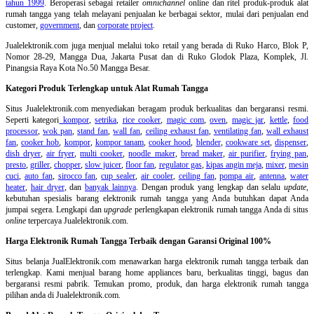
tahun 1999
. Beroperasi sebagai retailer
omnichannel
online dan ritel produk-produk alat
rumah tangga yang telah melayani penjualan ke berbagai sektor, mulai dari penjualan end
customer,
government
, dan
corporate project
.
Jualelektronik.com juga menjual melalui toko retail yang berada di Ruko Harco, Blok P,
Nomor 28-29, Mangga Dua, Jakarta Pusat dan di Ruko Glodok Plaza, Komplek, Jl.
Pinangsia Raya Kota No.50 Mangga Besar.
Kategori Produk Terlengkap untuk Alat Rumah Tangga
Situs Jualelektronik.com menyediakan beragam produk berkualitas dan bergaransi resmi.
Seperti kategori
kompor
,
setrika
,
rice cooker
,
magic com
,
oven
,
magic jar
,
kettle
,
food
processor
,
wok pan
,
stand fan
,
wall fan
,
ceiling exhaust fan
,
ventilating fan
,
wall exhaust
fan
,
cooker hob
,
kompor
,
kompor tanam
,
cooker hood
,
blender
,
cookware set
,
dispenser
,
dish dryer
,
air fryer
,
multi cooker
,
noodle maker
,
bread maker
,
air purifier
,
frying pan
,
presto
,
griller
,
chopper
,
slow juicer
,
floor fan
,
regulator gas
,
kipas angin meja
,
mixer
,
mesin
cuci
,
auto fan
,
sirocco fan
,
cup sealer
,
air cooler
,
ceiling fan
,
pompa air
,
antenna
,
water
heater
,
hair dryer
, dan
banyak lainnya
. Dengan produk yang lengkap dan selalu
update
,
kebutuhan spesialis barang elektronik rumah tangga yang Anda butuhkan dapat Anda
jumpai segera. Lengkapi dan
upgrade
perlengkapan elektronik rumah tangga Anda di situs
online
terpercaya Jualelektronik.com.
Harga Elektronik Rumah Tangga Terbaik dengan Garansi Original 100%
Situs belanja
JualElektronik.com menawarkan harga elektronik rumah tangga terbaik dan
terlengkap. Kami menjual barang home appliances baru, berkualitas tinggi, bagus dan
bergaransi resmi pabrik. Temukan promo, produk, dan harga elektronik rumah tangga
pilihan anda di Jualelektronik.com.