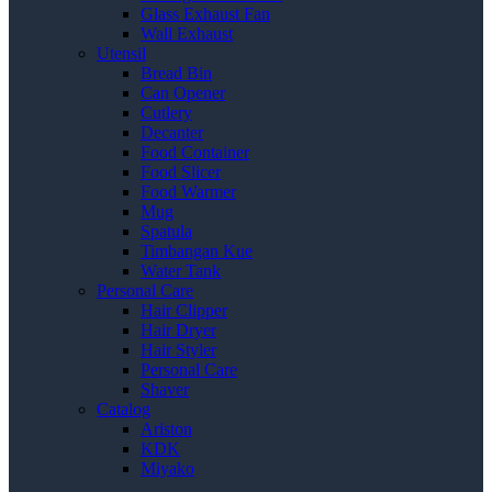
Glass Exhaust Fan
Wall Exhaust
Utensil
Bread Bin
Can Opener
Cutlery
Decanter
Food Container
Food Slicer
Food Warmer
Mug
Spatula
Timbangan Kue
Water Tank
Personal Care
Hair Clipper
Hair Dryer
Hair Styler
Personal Care
Shaver
Catalog
Ariston
KDK
Miyako