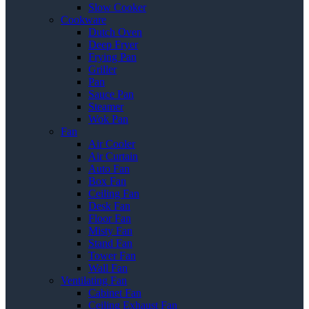
Slow Cooker
Cookware
Dutch Oven
Deep Fryer
Frying Pan
Griller
Pan
Sauce Pan
Steamer
Wok Pan
Fan
Air Cooler
Air Curtain
Auto Fan
Box Fan
Ceiling Fan
Desk Fan
Floor Fan
Misty Fan
Stand Fan
Tower Fan
Wall Fan
Ventilating Fan
Cabinet Fan
Ceiling Exhaust Fan