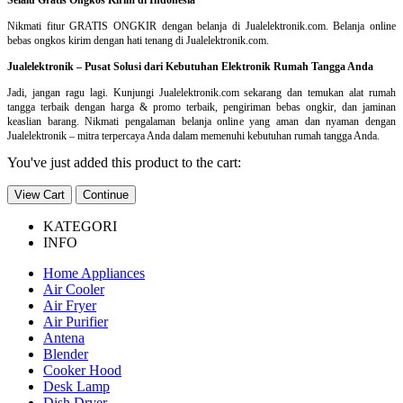
Nikmati fitur GRATIS ONGKIR dengan belanja di Jualelektronik.com. Belanja online
bebas ongkos kirim dengan hati tenang di Jualelektronik.com.
Jualelektronik – Pusat Solusi dari Kebutuhan Elektronik Rumah Tangga Anda
Jadi, jangan ragu lagi. Kunjungi Jualelektronik.com sekarang dan temukan alat rumah
tangga terbaik dengan harga & promo terbaik, pengiriman bebas ongkir, dan jaminan
keaslian barang. Nikmati pengalaman belanja online yang aman dan nyaman dengan
Jualelektronik – mitra terpercaya Anda dalam memenuhi kebutuhan rumah tangga Anda.
You've just added this product to the cart:
View Cart
Continue
KATEGORI
INFO
Home Appliances
Air Cooler
Air Fryer
Air Purifier
Antena
Blender
Cooker Hood
Desk Lamp
Dish Dryer