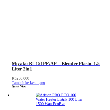
Miyako BL151PF/AP – Blender Plastic 1.5
Liter 2in1
Rp
250.000
Tambah ke keranjang
Quick View