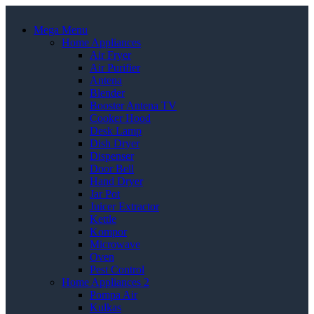
Mega Menu
Home Appliances
Air Fryer
Air Purifier
Antena
Blender
Booster Antena TV
Cooker Hood
Desk Lamp
Dish Dryer
Dispenser
Door Bell
Hand Dryer
Jar Pot
Juicer Extractor
Kettle
Kompor
Microwave
Oven
Pest Control
Home Appliances 2
Pompa Air
Kulkas