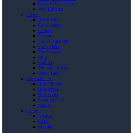
Glass Exhaust Fan
Wall Exhaust
Utensil
Bread Bin
Can Opener
Cutlery
Decanter
Food Container
Food Slicer
Food Warmer
Mug
Spatula
Timbangan Kue
Water Tank
Personal Care
Hair Clipper
Hair Dryer
Hair Styler
Personal Care
Shaver
Catalog
Ariston
KDK
Miyako