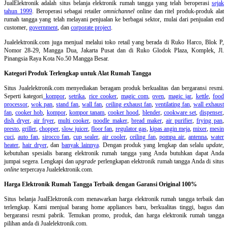
JualElektronik adalah
situs belanja elektronik rumah tangga
yang telah beroperasi
sejak
tahun 1999
. Beroperasi sebagai retailer
omnichannel
online dan ritel produk-produk alat
rumah tangga yang telah melayani penjualan ke berbagai sektor, mulai dari penjualan end
customer,
government
, dan
corporate project
.
Jualelektronik.com juga menjual melalui toko retail yang berada di Ruko Harco, Blok P,
Nomor 28-29, Mangga Dua, Jakarta Pusat dan di Ruko Glodok Plaza, Komplek, Jl.
Pinangsia Raya Kota No.50 Mangga Besar.
Kategori Produk Terlengkap untuk Alat Rumah Tangga
Situs Jualelektronik.com menyediakan beragam produk berkualitas dan bergaransi resmi.
Seperti kategori
kompor
,
setrika
,
rice cooker
,
magic com
,
oven
,
magic jar
,
kettle
,
food
processor
,
wok pan
,
stand fan
,
wall fan
,
ceiling exhaust fan
,
ventilating fan
,
wall exhaust
fan
,
cooker hob
,
kompor
,
kompor tanam
,
cooker hood
,
blender
,
cookware set
,
dispenser
,
dish dryer
,
air fryer
,
multi cooker
,
noodle maker
,
bread maker
,
air purifier
,
frying pan
,
presto
,
griller
,
chopper
,
slow juicer
,
floor fan
,
regulator gas
,
kipas angin meja
,
mixer
,
mesin
cuci
,
auto fan
,
sirocco fan
,
cup sealer
,
air cooler
,
ceiling fan
,
pompa air
,
antenna
,
water
heater
,
hair dryer
, dan
banyak lainnya
. Dengan produk yang lengkap dan selalu
update
,
kebutuhan spesialis barang elektronik rumah tangga yang Anda butuhkan dapat Anda
jumpai segera. Lengkapi dan
upgrade
perlengkapan elektronik rumah tangga Anda di situs
online
terpercaya Jualelektronik.com.
Harga Elektronik Rumah Tangga Terbaik dengan Garansi Original 100%
Situs belanja
JualElektronik.com menawarkan harga elektronik rumah tangga terbaik dan
terlengkap. Kami menjual barang home appliances baru, berkualitas tinggi, bagus dan
bergaransi resmi pabrik. Temukan promo, produk, dan harga elektronik rumah tangga
pilihan anda di Jualelektronik.com.