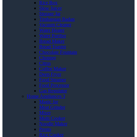
Rice Box
Slow Juicer
Storage Jar
Timbangan Badan
Vacuum Cleaner
Water Heater
Water Purifier
Bread Maker
Bread Toaster
Chocolate Fountain
Chopper
Citrus
Coffee Maker
Deep Fryer
Food Steamer
Food Processor
Gas Regulator
Home Appliances 3
Magic Jar
Meat Grinder
Mixer
Multi Cooker
Noodle Maker
Presto
Rice Cooker