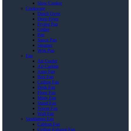
Slow Cooker
Cookware
Dutch Oven
Deep Fryer
Frying Pan
Griller
Pan
Sauce Pan
Steamer
Wok Pan
Fan
Air Cooler
Air Curtain
Auto Fan
Box Fan
Ceiling Fan
Desk Fan
Floor Fan
Misty Fan
Stand Fan
Tower Fan
Wall Fan
Ventilating Fan
Cabinet Fan
Ceiling Exhaust Fan