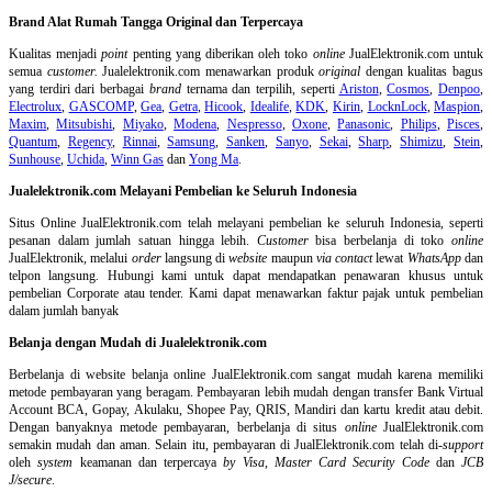
Brand Alat Rumah Tangga Original dan Terpercaya
Kualitas menjadi
point
penting yang diberikan oleh toko
online
JualElektronik.com untuk
semua
customer.
Jualelektronik.com menawarkan produk
original
dengan kualitas bagus
yang terdiri dari berbagai
brand
ternama dan terpilih, seperti
Ariston
,
Cosmos
,
Denpoo
,
Electrolux
,
GASCOMP
,
Gea
,
Getra
,
Hicook
,
Idealife
,
KDK
,
Kirin
,
LocknLock
,
Maspion
,
Maxim
,
Mitsubishi
,
Miyako
,
Modena
,
Nespresso
,
Oxone
,
Panasonic
,
Philips
,
Pisces
,
Quantum
,
Regency
,
Rinnai
,
Samsung
,
Sanken
,
Sanyo
,
Sekai
,
Sharp
,
Shimizu
,
Stein
,
Sunhouse
,
Uchida
,
Winn Gas
dan
Yong Ma
.
Jualelektronik.com Melayani Pembelian ke Seluruh Indonesia
Situs Online
JualElektronik.com telah melayani pembelian ke seluruh Indonesia, seperti
pesanan dalam jumlah satuan hingga lebih.
Customer
bisa berbelanja di toko
online
JualElektronik, melalui
order
langsung di
website
maupun
via contact
lewat
WhatsApp
dan
telpon langsung
.
Hubungi kami untuk dapat mendapatkan penawaran khusus untuk
pembelian Corporate atau tender. Kami dapat menawarkan faktur pajak untuk pembelian
dalam jumlah banyak
Belanja dengan Mudah di Jualelektronik.com
Berbelanja di
website belanja online
JualElektronik.com sangat mudah karena memiliki
metode pembayaran yang beragam. Pembayaran lebih mudah dengan transfer Bank Virtual
Account BCA, Gopay, Akulaku, Shopee Pay, QRIS, Mandiri dan kartu kredit atau debit.
Dengan banyaknya metode pembayaran, berbelanja di situs
online
JualElektronik.com
semakin mudah dan aman. Selain itu, pembayaran di JualElektronik.com telah di-
support
oleh
system
keamanan dan
terpercaya
by Visa
,
Master Card Security Code
dan
JCB
J/secure
.