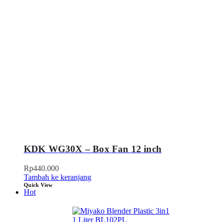
KDK WG30X – Box Fan 12 inch
Rp
440.000
Tambah ke keranjang
Quick View
Hot