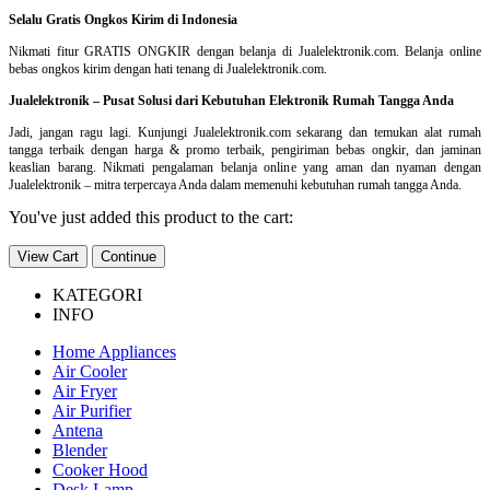
Selalu Gratis Ongkos Kirim di Indonesia
Nikmati fitur GRATIS ONGKIR dengan belanja di Jualelektronik.com. Belanja online
bebas ongkos kirim dengan hati tenang di Jualelektronik.com.
Jualelektronik – Pusat Solusi dari Kebutuhan Elektronik Rumah Tangga Anda
Jadi, jangan ragu lagi. Kunjungi Jualelektronik.com sekarang dan temukan alat rumah
tangga terbaik dengan harga & promo terbaik, pengiriman bebas ongkir, dan jaminan
keaslian barang. Nikmati pengalaman belanja online yang aman dan nyaman dengan
Jualelektronik – mitra terpercaya Anda dalam memenuhi kebutuhan rumah tangga Anda.
You've just added this product to the cart:
View Cart
Continue
KATEGORI
INFO
Home Appliances
Air Cooler
Air Fryer
Air Purifier
Antena
Blender
Cooker Hood
Desk Lamp