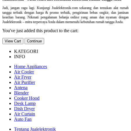
Jadi, jangan ragu lagi. Kunjungi Jualelektronik.com sekarang dan temukan alat rumah
tangga terbaik dengan harga & promo terbaik, pengiriman bebas ongkir, dan jaminan
keaslian barang. Nikmati pengalaman belanja online yang aman dan nyaman dengan
Jualelektronik – mitra terpercaya Anda dalam memenuhi kebutuhan rumah tangga Anda.
You've just added this product to the cart:
View Cart
Continue
KATEGORI
INFO
Home Appliances
Air Cooler
Air Fryer
Air Purifier
Antena
Blender
Cooker Hood
Desk Lamp
Dish Dryer
Air Curtain
Auto Fan
Tentang Jualelektronik