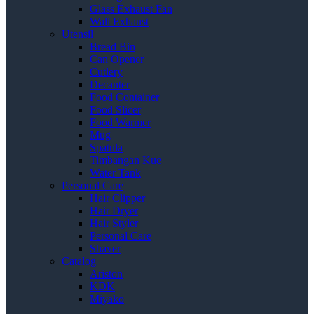
Glass Exhaust Fan
Wall Exhaust
Utensil
Bread Bin
Can Opener
Cutlery
Decanter
Food Container
Food Slicer
Food Warmer
Mug
Spatula
Timbangan Kue
Water Tank
Personal Care
Hair Clipper
Hair Dryer
Hair Styler
Personal Care
Shaver
Catalog
Ariston
KDK
Miyako