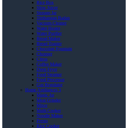
Rice Box
Slow Juicer
Storage Jar
Timbangan Badan
Vacuum Cleaner
Water Heater
Water Purifier
Bread Maker
Bread Toaster
Chocolate Fountain
Chopper
Citrus
Coffee Maker
Deep Fryer
Food Steamer
Food Processor
Gas Regulator
Home Appliances 3
Magic Jar
Meat Grinder
Mixer
Multi Cooker
Noodle Maker
Presto
Rice Cooker