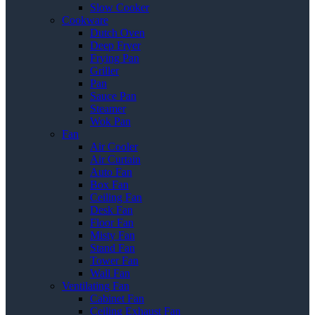
Slow Cooker
Cookware
Dutch Oven
Deep Fryer
Frying Pan
Griller
Pan
Sauce Pan
Steamer
Wok Pan
Fan
Air Cooler
Air Curtain
Auto Fan
Box Fan
Ceiling Fan
Desk Fan
Floor Fan
Misty Fan
Stand Fan
Tower Fan
Wall Fan
Ventilating Fan
Cabinet Fan
Ceiling Exhaust Fan