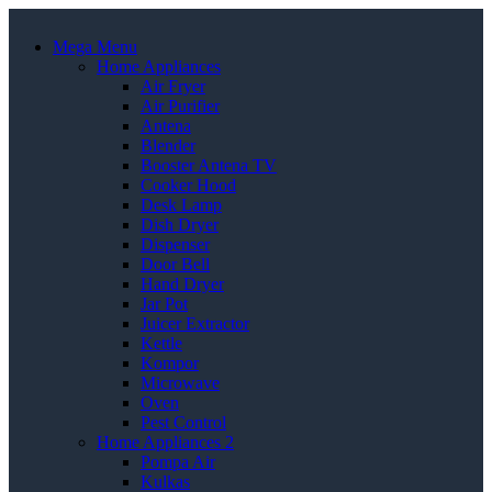
Mega Menu
Home Appliances
Air Fryer
Air Purifier
Antena
Blender
Booster Antena TV
Cooker Hood
Desk Lamp
Dish Dryer
Dispenser
Door Bell
Hand Dryer
Jar Pot
Juicer Extractor
Kettle
Kompor
Microwave
Oven
Pest Control
Home Appliances 2
Pompa Air
Kulkas