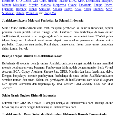
Electrolux
,
GASCOMP
,
Gea
,
Getra
,
Hicook
,
Idealife
,
KDK
,
Kirin
,
LocknLock
,
Maspion
,
Maxim
,
Mitsubishi
,
Miyako
,
Modena
,
Nespresso
,
Oxone
,
Panasonic
,
Philips
,
Pisces
,
Quantum
,
Regency
,
Rinnai
,
Samsung
,
Sanken
,
Sanyo
,
Sekai
,
Sharp
,
Shimizu
,
Stein
,
Sunhouse
,
Uchida
,
Winn Gas
dan
Yong Ma
.
Jualelektronik.com Melayani Pembelian ke Seluruh Indonesia
Situs Online
JualElektronik.com telah melayani pembelian ke seluruh Indonesia, seperti
pesanan dalam jumlah satuan hingga lebih.
Customer
bisa berbelanja di toko
online
JualElektronik, melalui
order
langsung di
website
maupun
via contact
lewat
WhatsApp
dan
telpon langsung
.
Hubungi kami untuk dapat mendapatkan penawaran khusus untuk
pembelian Corporate atau tender. Kami dapat menawarkan faktur pajak untuk pembelian
dalam jumlah banyak
Belanja dengan Mudah di Jualelektronik.com
Berbelanja di
website belanja online
JualElektronik.com sangat mudah karena memiliki
metode pembayaran yang beragam. Pembayaran lebih mudah dengan transfer Bank Virtual
Account BCA, Gopay, Akulaku, Shopee Pay, QRIS, Mandiri dan kartu kredit atau debit.
Dengan banyaknya metode pembayaran, berbelanja di situs
online
JualElektronik.com
semakin mudah dan aman. Selain itu, pembayaran di JualElektronik.com telah di-
support
oleh
system
keamanan dan
terpercaya
by Visa
,
Master Card Security Code
dan
JCB
J/secure
.
Selalu Gratis Ongkos Kirim di Indonesia
Nikmati fitur GRATIS ONGKIR dengan belanja di Jualelektronik.com. Belanja online
bebas ongkos kirim dengan hati tenang di Jualelektronik.com.
Jualelektronik – Pusat Solusi dari Kebutuhan Elektronik Rumah Tangga Anda