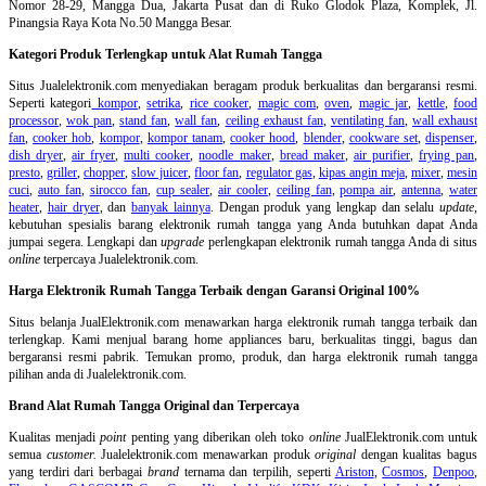
Nomor 28-29, Mangga Dua, Jakarta Pusat dan di Ruko Glodok Plaza, Komplek, Jl.
Pinangsia Raya Kota No.50 Mangga Besar.
Kategori Produk Terlengkap untuk Alat Rumah Tangga
Situs Jualelektronik.com menyediakan beragam produk berkualitas dan bergaransi resmi.
Seperti kategori
kompor
,
setrika
,
rice cooker
,
magic com
,
oven
,
magic jar
,
kettle
,
food
processor
,
wok pan
,
stand fan
,
wall fan
,
ceiling exhaust fan
,
ventilating fan
,
wall exhaust
fan
,
cooker hob
,
kompor
,
kompor tanam
,
cooker hood
,
blender
,
cookware set
,
dispenser
,
dish dryer
,
air fryer
,
multi cooker
,
noodle maker
,
bread maker
,
air purifier
,
frying pan
,
presto
,
griller
,
chopper
,
slow juicer
,
floor fan
,
regulator gas
,
kipas angin meja
,
mixer
,
mesin
cuci
,
auto fan
,
sirocco fan
,
cup sealer
,
air cooler
,
ceiling fan
,
pompa air
,
antenna
,
water
heater
,
hair dryer
, dan
banyak lainnya
. Dengan produk yang lengkap dan selalu
update
,
kebutuhan spesialis barang elektronik rumah tangga yang Anda butuhkan dapat Anda
jumpai segera. Lengkapi dan
upgrade
perlengkapan elektronik rumah tangga Anda di situs
online
terpercaya Jualelektronik.com.
Harga Elektronik Rumah Tangga Terbaik dengan Garansi Original 100%
Situs belanja
JualElektronik.com menawarkan harga elektronik rumah tangga terbaik dan
terlengkap. Kami menjual barang home appliances baru, berkualitas tinggi, bagus dan
bergaransi resmi pabrik. Temukan promo, produk, dan harga elektronik rumah tangga
pilihan anda di Jualelektronik.com.
Brand Alat Rumah Tangga Original dan Terpercaya
Kualitas menjadi
point
penting yang diberikan oleh toko
online
JualElektronik.com untuk
semua
customer.
Jualelektronik.com menawarkan produk
original
dengan kualitas bagus
yang terdiri dari berbagai
brand
ternama dan terpilih, seperti
Ariston
,
Cosmos
,
Denpoo
,