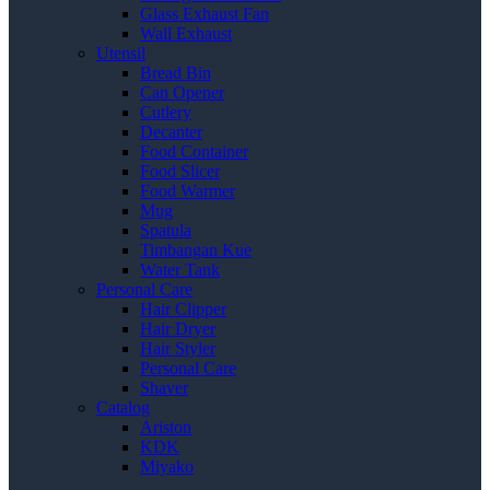
Glass Exhaust Fan
Wall Exhaust
Utensil
Bread Bin
Can Opener
Cutlery
Decanter
Food Container
Food Slicer
Food Warmer
Mug
Spatula
Timbangan Kue
Water Tank
Personal Care
Hair Clipper
Hair Dryer
Hair Styler
Personal Care
Shaver
Catalog
Ariston
KDK
Miyako