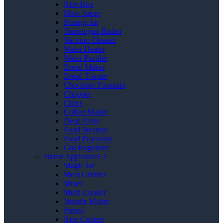
Rice Box
Slow Juicer
Storage Jar
Timbangan Badan
Vacuum Cleaner
Water Heater
Water Purifier
Bread Maker
Bread Toaster
Chocolate Fountain
Chopper
Citrus
Coffee Maker
Deep Fryer
Food Steamer
Food Processor
Gas Regulator
Home Appliances 3
Magic Jar
Meat Grinder
Mixer
Multi Cooker
Noodle Maker
Presto
Rice Cooker