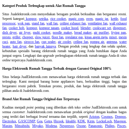
Kategori Produk Terlengkap untuk Alat Rumah Tangga
Situs Jualelektronik.com menyediakan beragam produk berkualitas dan bergaransi resmi.
Seperti kategori
kompor
,
setrika
,
rice cooker
,
magic com
,
oven
,
magic jar
,
kettle
,
food
processor
,
wok pan
,
stand fan
,
wall fan
,
ceiling exhaust fan
,
ventilating fan
,
wall exhaust
fan
,
cooker hob
,
kompor
,
kompor tanam
,
cooker hood
,
blender
,
cookware set
,
dispenser
,
dish dryer
,
air fryer
,
multi cooker
,
noodle maker
,
bread maker
,
air purifier
,
frying pan
,
presto
,
griller
,
chopper
,
slow juicer
,
floor fan
,
regulator gas
,
kipas angin meja
,
mixer
,
mesin
cuci
,
auto fan
,
sirocco fan
,
cup sealer
,
air cooler
,
ceiling fan
,
pompa air
,
antenna
,
water
heater
,
hair dryer
, dan
banyak lainnya
. Dengan produk yang lengkap dan selalu
update
,
kebutuhan spesialis barang elektronik rumah tangga yang Anda butuhkan dapat Anda
jumpai segera. Lengkapi dan
upgrade
perlengkapan elektronik rumah tangga Anda di situs
online
terpercaya Jualelektronik.com.
Harga Elektronik Rumah Tangga Terbaik dengan Garansi Original 100%
Situs belanja
JualElektronik.com menawarkan harga elektronik rumah tangga terbaik dan
terlengkap. Kami menjual barang home appliances baru, berkualitas tinggi, bagus dan
bergaransi resmi pabrik. Temukan promo, produk, dan harga elektronik rumah tangga
pilihan anda di Jualelektronik.com.
Brand Alat Rumah Tangga Original dan Terpercaya
Kualitas menjadi
point
penting yang diberikan oleh toko
online
JualElektronik.com untuk
semua
customer.
Jualelektronik.com menawarkan produk
original
dengan kualitas bagus
yang terdiri dari berbagai
brand
ternama dan terpilih, seperti
Ariston
,
Cosmos
,
Denpoo
,
Electrolux
,
GASCOMP
,
Gea
,
Getra
,
Hicook
,
Idealife
,
KDK
,
Kirin
,
LocknLock
,
Maspion
,
Maxim
,
Mitsubishi
,
Miyako
,
Modena
,
Nespresso
,
Oxone
,
Panasonic
,
Philips
,
Pisces
,