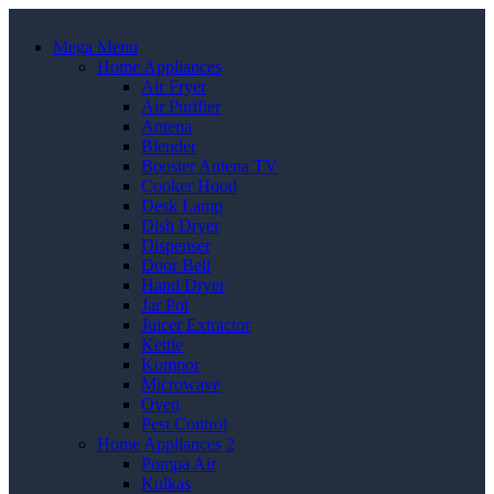
Mega Menu
Home Appliances
Air Fryer
Air Purifier
Antena
Blender
Booster Antena TV
Cooker Hood
Desk Lamp
Dish Dryer
Dispenser
Door Bell
Hand Dryer
Jar Pot
Juicer Extractor
Kettle
Kompor
Microwave
Oven
Pest Control
Home Appliances 2
Pompa Air
Kulkas