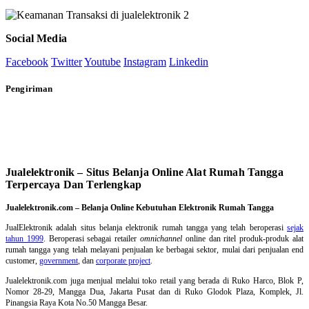
Social Media
Facebook
Twitter
Youtube
Instagram
Linkedin
Pengiriman
Jualelektronik – Situs Belanja Online Alat Rumah Tangga
Terpercaya Dan Terlengkap
Jualelektronik.com – Belanja Online Kebutuhan Elektronik Rumah Tangga
JualElektronik adalah
situs belanja elektronik rumah tangga
yang telah beroperasi
sejak
tahun 1999
. Beroperasi sebagai retailer
omnichannel
online dan ritel produk-produk alat
rumah tangga yang telah melayani penjualan ke berbagai sektor, mulai dari penjualan end
customer,
government
, dan
corporate project
.
Jualelektronik.com juga menjual melalui toko retail yang berada di Ruko Harco, Blok P,
Nomor 28-29, Mangga Dua, Jakarta Pusat dan di Ruko Glodok Plaza, Komplek, Jl.
Pinangsia Raya Kota No.50 Mangga Besar.