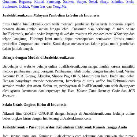
Quantum
,
Regency
,
Rinnai
,
Samsung
,
Sanken
,
Sanyo
,
Sekai
,
Sharp
,
Shimizu
,
Stein
,
Sunhouse
,
Uchida
,
Winn Gas
dan
Yong Ma
.
Jualelektronik.com Melayani Pembelian ke Seluruh Indonesia
Situs Online
JualElektronik.com telah melayani pembelian ke seluruh Indonesia, seperti
pesanan dalam jumlah satuan hingga lebih.
Customer
bisa berbelanja di toko
online
JualElektronik, melalui
order
langsung di
website
maupun
via contact
lewat
WhatsApp
dan
telpon langsung
.
Hubungi kami untuk dapat mendapatkan penawaran khusus untuk
pembelian Corporate atau tender. Kami dapat menawarkan faktur pajak untuk pembelian
dalam jumlah banyak
Belanja dengan Mudah di Jualelektronik.com
Berbelanja di
website belanja online
JualElektronik.com sangat mudah karena memiliki
metode pembayaran yang beragam. Pembayaran lebih mudah dengan transfer Bank Virtual
Account BCA, Gopay, Akulaku, Shopee Pay, QRIS, Mandiri dan kartu kredit atau debit.
Dengan banyaknya metode pembayaran, berbelanja di situs
online
JualElektronik.com
semakin mudah dan aman. Selain itu, pembayaran di JualElektronik.com telah di-
support
oleh
system
keamanan dan
terpercaya
by Visa
,
Master Card Security Code
dan
JCB
J/secure
.
Selalu Gratis Ongkos Kirim di Indonesia
Nikmati fitur GRATIS ONGKIR dengan belanja di Jualelektronik.com. Belanja online
bebas ongkos kirim dengan hati tenang di Jualelektronik.com.
Jualelektronik – Pusat Solusi dari Kebutuhan Elektronik Rumah Tangga Anda
Jadi, jangan ragu lagi. Kunjungi Jualelektronik.com sekarang dan temukan alat rumah