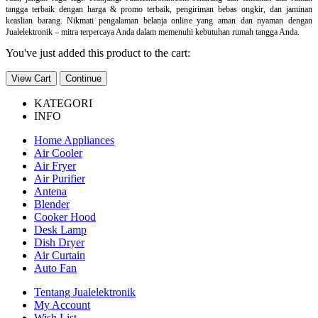
tangga terbaik dengan harga & promo terbaik, pengiriman bebas ongkir, dan jaminan
keaslian barang. Nikmati pengalaman belanja online yang aman dan nyaman dengan
Jualelektronik – mitra terpercaya Anda dalam memenuhi kebutuhan rumah tangga Anda.
You've just added this product to the cart:
View Cart
Continue
KATEGORI
INFO
Home Appliances
Air Cooler
Air Fryer
Air Purifier
Antena
Blender
Cooker Hood
Desk Lamp
Dish Dryer
Air Curtain
Auto Fan
Tentang Jualelektronik
My Account
Wish List