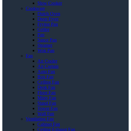
Slow Cooker
Cookware
Dutch Oven
Deep Fryer
Frying Pan
Griller
Pan
Sauce Pan
Steamer
Wok Pan
Fan
Air Cooler
Air Curtain
Auto Fan
Box Fan
Ceiling Fan
Desk Fan
Floor Fan
Misty Fan
Stand Fan
Tower Fan
Wall Fan
Ventilating Fan
Cabinet Fan
Ceiling Exhaust Fan