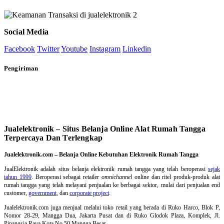
Social Media
Facebook
Twitter
Youtube
Instagram
Linkedin
Pengiriman
Jualelektronik – Situs Belanja Online Alat Rumah Tangga
Terpercaya Dan Terlengkap
Jualelektronik.com – Belanja Online Kebutuhan Elektronik Rumah Tangga
JualElektronik adalah
situs belanja elektronik rumah tangga
yang telah beroperasi
sejak
tahun 1999
. Beroperasi sebagai retailer
omnichannel
online dan ritel produk-produk alat
rumah tangga yang telah melayani penjualan ke berbagai sektor, mulai dari penjualan end
customer,
government
, dan
corporate project
.
Jualelektronik.com juga menjual melalui toko retail yang berada di Ruko Harco, Blok P,
Nomor 28-29, Mangga Dua, Jakarta Pusat dan di Ruko Glodok Plaza, Komplek, Jl.
Pinangsia Raya Kota No.50 Mangga Besar.