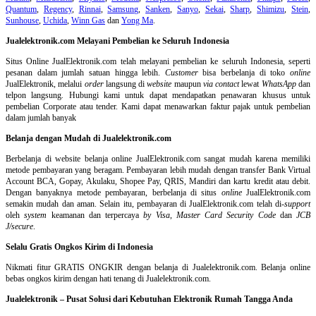
Quantum
,
Regency
,
Rinnai
,
Samsung
,
Sanken
,
Sanyo
,
Sekai
,
Sharp
,
Shimizu
,
Stein
,
Sunhouse
,
Uchida
,
Winn Gas
dan
Yong Ma
.
Jualelektronik.com Melayani Pembelian ke Seluruh Indonesia
Situs Online
JualElektronik.com telah melayani pembelian ke seluruh Indonesia, seperti
pesanan dalam jumlah satuan hingga lebih.
Customer
bisa berbelanja di toko
online
JualElektronik, melalui
order
langsung di
website
maupun
via contact
lewat
WhatsApp
dan
telpon langsung
.
Hubungi kami untuk dapat mendapatkan penawaran khusus untuk
pembelian Corporate atau tender. Kami dapat menawarkan faktur pajak untuk pembelian
dalam jumlah banyak
Belanja dengan Mudah di Jualelektronik.com
Berbelanja di
website belanja online
JualElektronik.com sangat mudah karena memiliki
metode pembayaran yang beragam. Pembayaran lebih mudah dengan transfer Bank Virtual
Account BCA, Gopay, Akulaku, Shopee Pay, QRIS, Mandiri dan kartu kredit atau debit.
Dengan banyaknya metode pembayaran, berbelanja di situs
online
JualElektronik.com
semakin mudah dan aman. Selain itu, pembayaran di JualElektronik.com telah di-
support
oleh
system
keamanan dan
terpercaya
by Visa
,
Master Card Security Code
dan
JCB
J/secure
.
Selalu Gratis Ongkos Kirim di Indonesia
Nikmati fitur GRATIS ONGKIR dengan belanja di Jualelektronik.com. Belanja online
bebas ongkos kirim dengan hati tenang di Jualelektronik.com.
Jualelektronik – Pusat Solusi dari Kebutuhan Elektronik Rumah Tangga Anda