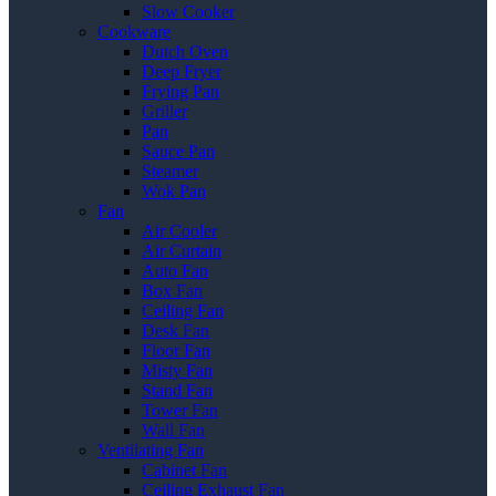
Slow Cooker
Cookware
Dutch Oven
Deep Fryer
Frying Pan
Griller
Pan
Sauce Pan
Steamer
Wok Pan
Fan
Air Cooler
Air Curtain
Auto Fan
Box Fan
Ceiling Fan
Desk Fan
Floor Fan
Misty Fan
Stand Fan
Tower Fan
Wall Fan
Ventilating Fan
Cabinet Fan
Ceiling Exhaust Fan