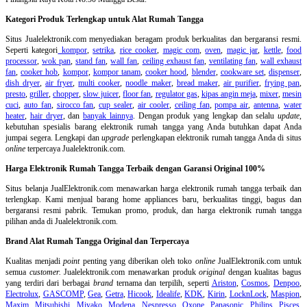
Kategori Produk Terlengkap untuk Alat Rumah Tangga
Situs Jualelektronik.com menyediakan beragam produk berkualitas dan bergaransi resmi.
Seperti kategori
kompor
,
setrika
,
rice cooker
,
magic com
,
oven
,
magic jar
,
kettle
,
food
processor
,
wok pan
,
stand fan
,
wall fan
,
ceiling exhaust fan
,
ventilating fan
,
wall exhaust
fan
,
cooker hob
,
kompor
,
kompor tanam
,
cooker hood
,
blender
,
cookware set
,
dispenser
,
dish dryer
,
air fryer
,
multi cooker
,
noodle maker
,
bread maker
,
air purifier
,
frying pan
,
presto
,
griller
,
chopper
,
slow juicer
,
floor fan
,
regulator gas
,
kipas angin meja
,
mixer
,
mesin
cuci
,
auto fan
,
sirocco fan
,
cup sealer
,
air cooler
,
ceiling fan
,
pompa air
,
antenna
,
water
heater
,
hair dryer
, dan
banyak lainnya
. Dengan produk yang lengkap dan selalu
update
,
kebutuhan spesialis barang elektronik rumah tangga yang Anda butuhkan dapat Anda
jumpai segera. Lengkapi dan
upgrade
perlengkapan elektronik rumah tangga Anda di situs
online
terpercaya Jualelektronik.com.
Harga Elektronik Rumah Tangga Terbaik dengan Garansi Original 100%
Situs belanja
JualElektronik.com menawarkan harga elektronik rumah tangga terbaik dan
terlengkap. Kami menjual barang home appliances baru, berkualitas tinggi, bagus dan
bergaransi resmi pabrik. Temukan promo, produk, dan harga elektronik rumah tangga
pilihan anda di Jualelektronik.com.
Brand Alat Rumah Tangga Original dan Terpercaya
Kualitas menjadi
point
penting yang diberikan oleh toko
online
JualElektronik.com untuk
semua
customer.
Jualelektronik.com menawarkan produk
original
dengan kualitas bagus
yang terdiri dari berbagai
brand
ternama dan terpilih, seperti
Ariston
,
Cosmos
,
Denpoo
,
Electrolux
,
GASCOMP
,
Gea
,
Getra
,
Hicook
,
Idealife
,
KDK
,
Kirin
,
LocknLock
,
Maspion
,
Maxim
,
Mitsubishi
,
Miyako
,
Modena
,
Nespresso
,
Oxone
,
Panasonic
,
Philips
,
Pisces
,