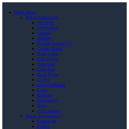
Mega Menu
Home Appliances
Air Fryer
Air Purifier
Antena
Blender
Booster Antena TV
Cooker Hood
Desk Lamp
Dish Dryer
Dispenser
Door Bell
Hand Dryer
Jar Pot
Juicer Extractor
Kettle
Kompor
Microwave
Oven
Pest Control
Home Appliances 2
Pompa Air
Kulkas