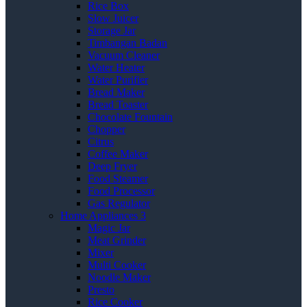
Rice Box
Slow Juicer
Storage Jar
Timbangan Badan
Vacuum Cleaner
Water Heater
Water Purifier
Bread Maker
Bread Toaster
Chocolate Fountain
Chopper
Citrus
Coffee Maker
Deep Fryer
Food Steamer
Food Processor
Gas Regulator
Home Appliances 3
Magic Jar
Meat Grinder
Mixer
Multi Cooker
Noodle Maker
Presto
Rice Cooker