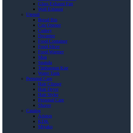
Glass Exhaust Fan
Wall Exhaust
Utensil
Bread Bin
Can Opener
Cutlery
Decanter
Food Container
Food Slicer
Food Warmer
Mug
Spatula
Timbangan Kue
Water Tank
Personal Care
Hair Clipper
Hair Dryer
Hair Styler
Personal Care
Shaver
Catalog
Ariston
KDK
Miyako