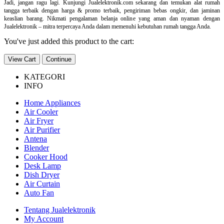
Jadi, jangan ragu lagi. Kunjungi Jualelektronik.com sekarang dan temukan alat rumah
tangga terbaik dengan harga & promo terbaik, pengiriman bebas ongkir, dan jaminan
keaslian barang. Nikmati pengalaman belanja online yang aman dan nyaman dengan
Jualelektronik – mitra terpercaya Anda dalam memenuhi kebutuhan rumah tangga Anda.
You've just added this product to the cart:
View Cart
Continue
KATEGORI
INFO
Home Appliances
Air Cooler
Air Fryer
Air Purifier
Antena
Blender
Cooker Hood
Desk Lamp
Dish Dryer
Air Curtain
Auto Fan
Tentang Jualelektronik
My Account