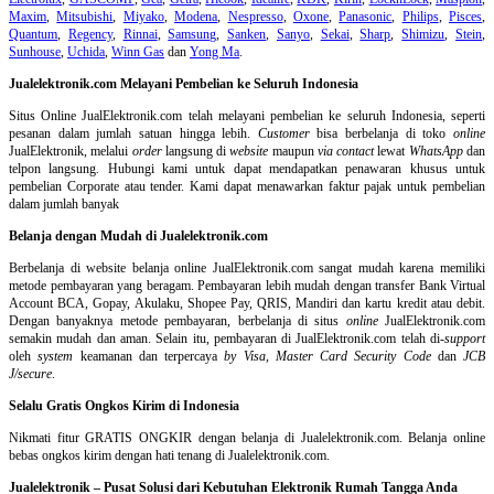
Maxim
,
Mitsubishi
,
Miyako
,
Modena
,
Nespresso
,
Oxone
,
Panasonic
,
Philips
,
Pisces
,
Quantum
,
Regency
,
Rinnai
,
Samsung
,
Sanken
,
Sanyo
,
Sekai
,
Sharp
,
Shimizu
,
Stein
,
Sunhouse
,
Uchida
,
Winn Gas
dan
Yong Ma
.
Jualelektronik.com Melayani Pembelian ke Seluruh Indonesia
Situs Online
JualElektronik.com telah melayani pembelian ke seluruh Indonesia, seperti
pesanan dalam jumlah satuan hingga lebih.
Customer
bisa berbelanja di toko
online
JualElektronik, melalui
order
langsung di
website
maupun
via contact
lewat
WhatsApp
dan
telpon langsung
.
Hubungi kami untuk dapat mendapatkan penawaran khusus untuk
pembelian Corporate atau tender. Kami dapat menawarkan faktur pajak untuk pembelian
dalam jumlah banyak
Belanja dengan Mudah di Jualelektronik.com
Berbelanja di
website belanja online
JualElektronik.com sangat mudah karena memiliki
metode pembayaran yang beragam. Pembayaran lebih mudah dengan transfer Bank Virtual
Account BCA, Gopay, Akulaku, Shopee Pay, QRIS, Mandiri dan kartu kredit atau debit.
Dengan banyaknya metode pembayaran, berbelanja di situs
online
JualElektronik.com
semakin mudah dan aman. Selain itu, pembayaran di JualElektronik.com telah di-
support
oleh
system
keamanan dan
terpercaya
by Visa
,
Master Card Security Code
dan
JCB
J/secure
.
Selalu Gratis Ongkos Kirim di Indonesia
Nikmati fitur GRATIS ONGKIR dengan belanja di Jualelektronik.com. Belanja online
bebas ongkos kirim dengan hati tenang di Jualelektronik.com.
Jualelektronik – Pusat Solusi dari Kebutuhan Elektronik Rumah Tangga Anda