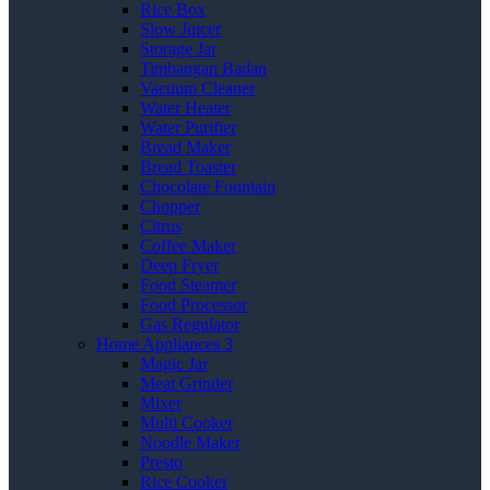
Rice Box
Slow Juicer
Storage Jar
Timbangan Badan
Vacuum Cleaner
Water Heater
Water Purifier
Bread Maker
Bread Toaster
Chocolate Fountain
Chopper
Citrus
Coffee Maker
Deep Fryer
Food Steamer
Food Processor
Gas Regulator
Home Appliances 3
Magic Jar
Meat Grinder
Mixer
Multi Cooker
Noodle Maker
Presto
Rice Cooker