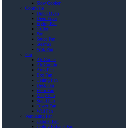
Slow Cooker
Cookware
Dutch Oven
Deep Fryer
Frying Pan
Griller
Pan
Sauce Pan
Steamer
Wok Pan
Fan
Air Cooler
Air Curtain
Auto Fan
Box Fan
Ceiling Fan
Desk Fan
Floor Fan
Misty Fan
Stand Fan
Tower Fan
Wall Fan
Ventilating Fan
Cabinet Fan
Ceiling Exhaust Fan