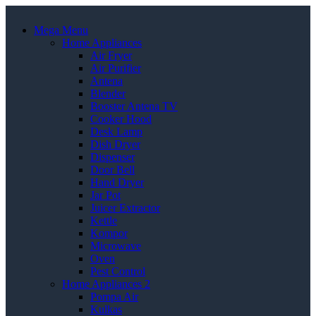
Mega Menu
Home Appliances
Air Fryer
Air Purifier
Antena
Blender
Booster Antena TV
Cooker Hood
Desk Lamp
Dish Dryer
Dispenser
Door Bell
Hand Dryer
Jar Pot
Juicer Extractor
Kettle
Kompor
Microwave
Oven
Pest Control
Home Appliances 2
Pompa Air
Kulkas