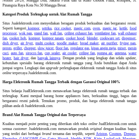
Nomor 28-29, Mangga Dua, Jakarta Pusat dan di Ruko Glodok Plaza, Komplek, Jl.
Pinangsia Raya Kota No.50 Mangga Besar.
Kategori Produk Terlengkap untuk Alat Rumah Tangga
Situs Jualelektronik.com menyediakan beragam produk berkualitas dan bergaransi resmi.
Seperti kategori
kompor
,
setrika
,
rice cooker
,
magic com
,
oven
,
magic jar
,
kettle
,
food
processor
,
wok pan
,
stand fan
,
wall fan
,
ceiling exhaust fan
,
ventilating fan
,
wall exhaust
fan
,
cooker hob
,
kompor
,
kompor tanam
,
cooker hood
,
blender
,
cookware set
,
dispenser
,
dish dryer
,
air fryer
,
multi cooker
,
noodle maker
,
bread maker
,
air purifier
,
frying pan
,
presto
,
griller
,
chopper
,
slow juicer
,
floor fan
,
regulator gas
,
kipas angin meja
,
mixer
,
mesin
cuci
,
auto fan
,
sirocco fan
,
cup sealer
,
air cooler
,
ceiling fan
,
pompa air
,
antenna
,
water
heater
,
hair dryer
, dan
banyak lainnya
. Dengan produk yang lengkap dan selalu
update
,
kebutuhan spesialis barang elektronik rumah tangga yang Anda butuhkan dapat Anda
jumpai segera. Lengkapi dan
upgrade
perlengkapan elektronik rumah tangga Anda di situs
online
terpercaya Jualelektronik.com.
Harga Elektronik Rumah Tangga Terbaik dengan Garansi Original 100%
Situs belanja
JualElektronik.com menawarkan harga elektronik rumah tangga terbaik dan
terlengkap. Kami menjual barang home appliances baru, berkualitas tinggi, bagus dan
bergaransi resmi pabrik. Temukan promo, produk, dan harga elektronik rumah tangga
pilihan anda di Jualelektronik.com.
Brand Alat Rumah Tangga Original dan Terpercaya
Kualitas menjadi
point
penting yang diberikan oleh toko
online
JualElektronik.com untuk
semua
customer.
Jualelektronik.com menawarkan produk
original
dengan kualitas bagus
yang terdiri dari berbagai
brand
ternama dan terpilih, seperti
Ariston
,
Cosmos
,
Denpoo
,
Electrolux
,
GASCOMP
,
Gea
,
Getra
,
Hicook
,
Idealife
,
KDK
,
Kirin
,
LocknLock
,
Maspion
,