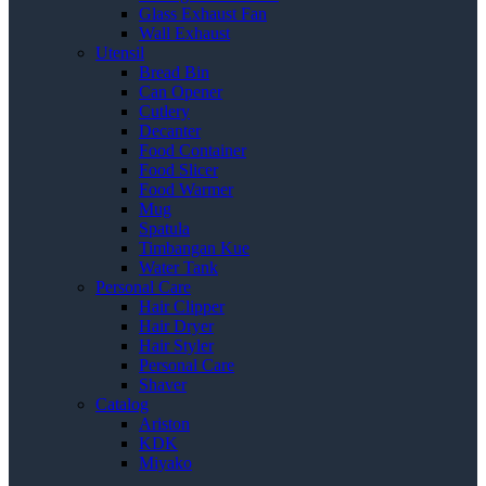
Glass Exhaust Fan
Wall Exhaust
Utensil
Bread Bin
Can Opener
Cutlery
Decanter
Food Container
Food Slicer
Food Warmer
Mug
Spatula
Timbangan Kue
Water Tank
Personal Care
Hair Clipper
Hair Dryer
Hair Styler
Personal Care
Shaver
Catalog
Ariston
KDK
Miyako