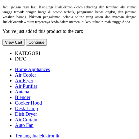
Jadi, jangan ragu lagi. Kunjungi Jualelektronik.com sekarang dan temukan alat rumah
tangga terbaik dengan harga & promo terbaik, pengiriman bebas ongkir, dan jaminan
keaslian barang. Nikmati pengalaman belanja online yang aman dan nyaman dengan
Jualelektronik – mitra terpercaya Anda dalam memenuhi kebutuhan rumah tangga Anda.
You've just added this product to the cart:
View Cart
Continue
KATEGORI
INFO
Home Appliances
Air Cooler
Air Fryer
Air Purifier
Antena
Blender
Cooker Hood
Desk Lamp
Dish Dryer
Air Curtain
Auto Fan
Tentang Jualelektronik