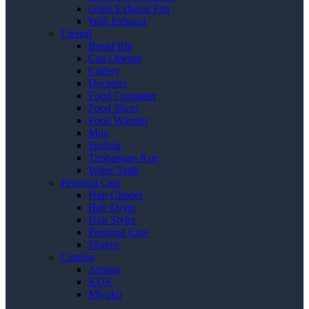
Glass Exhaust Fan
Wall Exhaust
Utensil
Bread Bin
Can Opener
Cutlery
Decanter
Food Container
Food Slicer
Food Warmer
Mug
Spatula
Timbangan Kue
Water Tank
Personal Care
Hair Clipper
Hair Dryer
Hair Styler
Personal Care
Shaver
Catalog
Ariston
KDK
Miyako