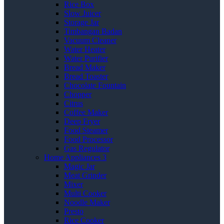
Rice Box
Slow Juicer
Storage Jar
Timbangan Badan
Vacuum Cleaner
Water Heater
Water Purifier
Bread Maker
Bread Toaster
Chocolate Fountain
Chopper
Citrus
Coffee Maker
Deep Fryer
Food Steamer
Food Processor
Gas Regulator
Home Appliances 3
Magic Jar
Meat Grinder
Mixer
Multi Cooker
Noodle Maker
Presto
Rice Cooker