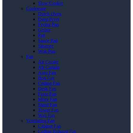
Slow Cooker
Cookware
Dutch Oven
Deep Fryer
Frying Pan
Griller
Pan
Sauce Pan
Steamer
Wok Pan
Fan
Air Cooler
Air Curtain
Auto Fan
Box Fan
Ceiling Fan
Desk Fan
Floor Fan
Misty Fan
Stand Fan
Tower Fan
Wall Fan
Ventilating Fan
Cabinet Fan
Ceiling Exhaust Fan