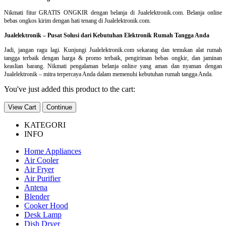
Nikmati fitur GRATIS ONGKIR dengan belanja di Jualelektronik.com. Belanja online
bebas ongkos kirim dengan hati tenang di Jualelektronik.com.
Jualelektronik – Pusat Solusi dari Kebutuhan Elektronik Rumah Tangga Anda
Jadi, jangan ragu lagi. Kunjungi Jualelektronik.com sekarang dan temukan alat rumah
tangga terbaik dengan harga & promo terbaik, pengiriman bebas ongkir, dan jaminan
keaslian barang. Nikmati pengalaman belanja online yang aman dan nyaman dengan
Jualelektronik – mitra terpercaya Anda dalam memenuhi kebutuhan rumah tangga Anda.
You've just added this product to the cart:
View Cart
Continue
KATEGORI
INFO
Home Appliances
Air Cooler
Air Fryer
Air Purifier
Antena
Blender
Cooker Hood
Desk Lamp
Dish Dryer