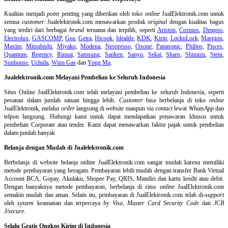
Kualitas menjadi
point
penting yang diberikan oleh toko
online
JualElektronik.com untuk
semua
customer.
Jualelektronik.com menawarkan produk
original
dengan kualitas bagus
yang terdiri dari berbagai
brand
ternama dan terpilih, seperti
Ariston
,
Cosmos
,
Denpoo
,
Electrolux
,
GASCOMP
,
Gea
,
Getra
,
Hicook
,
Idealife
,
KDK
,
Kirin
,
LocknLock
,
Maspion
,
Maxim
,
Mitsubishi
,
Miyako
,
Modena
,
Nespresso
,
Oxone
,
Panasonic
,
Philips
,
Pisces
,
Quantum
,
Regency
,
Rinnai
,
Samsung
,
Sanken
,
Sanyo
,
Sekai
,
Sharp
,
Shimizu
,
Stein
,
Sunhouse
,
Uchida
,
Winn Gas
dan
Yong Ma
.
Jualelektronik.com Melayani Pembelian ke Seluruh Indonesia
Situs Online
JualElektronik.com telah melayani pembelian ke seluruh Indonesia, seperti
pesanan dalam jumlah satuan hingga lebih.
Customer
bisa berbelanja di toko
online
JualElektronik, melalui
order
langsung di
website
maupun
via contact
lewat
WhatsApp
dan
telpon langsung
.
Hubungi kami untuk dapat mendapatkan penawaran khusus untuk
pembelian Corporate atau tender. Kami dapat menawarkan faktur pajak untuk pembelian
dalam jumlah banyak
Belanja dengan Mudah di Jualelektronik.com
Berbelanja di
website belanja online
JualElektronik.com sangat mudah karena memiliki
metode pembayaran yang beragam. Pembayaran lebih mudah dengan transfer Bank Virtual
Account BCA, Gopay, Akulaku, Shopee Pay, QRIS, Mandiri dan kartu kredit atau debit.
Dengan banyaknya metode pembayaran, berbelanja di situs
online
JualElektronik.com
semakin mudah dan aman. Selain itu, pembayaran di JualElektronik.com telah di-
support
oleh
system
keamanan dan
terpercaya
by Visa
,
Master Card Security Code
dan
JCB
J/secure
.
Selalu Gratis Ongkos Kirim di Indonesia