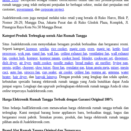
rumah tangga yang telah melayani penjualan ke berbagai sektor, mulai dari penjualan end
customer,
government
, dan
corporate project
.
Jualelektronik.com juga menjual melalui toko retail yang berada di Ruko Harco, Blok P,
Nomor 28-29, Mangga Dua, Jakarta Pusat dan di Ruko Glodok Plaza, Komplek, Jl.
Pinangsia Raya Kota No.50 Mangga Besar.
Kategori Produk Terlengkap untuk Alat Rumah Tangga
Situs Jualelektronik.com menyediakan beragam produk berkualitas dan bergaransi resmi.
Seperti kategori
kompor
,
setrika
,
rice cooker
,
magic com
,
oven
,
magic jar
,
kettle
,
food
processor
,
wok pan
,
stand fan
,
wall fan
,
ceiling exhaust fan
,
ventilating fan
,
wall exhaust
fan
,
cooker hob
,
kompor
,
kompor tanam
,
cooker hood
,
blender
,
cookware set
,
dispenser
,
dish dryer
,
air fryer
,
multi cooker
,
noodle maker
,
bread maker
,
air purifier
,
frying pan
,
presto
,
griller
,
chopper
,
slow juicer
,
floor fan
,
regulator gas
,
kipas angin meja
,
mixer
,
mesin
cuci
,
auto fan
,
sirocco fan
,
cup sealer
,
air cooler
,
ceiling fan
,
pompa air
,
antenna
,
water
heater
,
hair dryer
, dan
banyak lainnya
. Dengan produk yang lengkap dan selalu
update
,
kebutuhan spesialis barang elektronik rumah tangga yang Anda butuhkan dapat Anda
jumpai segera. Lengkapi dan
upgrade
perlengkapan elektronik rumah tangga Anda di situs
online
terpercaya Jualelektronik.com.
Harga Elektronik Rumah Tangga Terbaik dengan Garansi Original 100%
Situs belanja
JualElektronik.com menawarkan harga elektronik rumah tangga terbaik dan
terlengkap. Kami menjual barang home appliances baru, berkualitas tinggi, bagus dan
bergaransi resmi pabrik. Temukan promo, produk, dan harga elektronik rumah tangga
pilihan anda di Jualelektronik.com.
Brand Alat Rumah Tangga Original dan Terpercaya