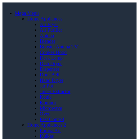
Mega Menu
Home Appliances
Air Fryer
Air Purifier
Antena
Blender
Booster Antena TV
Cooker Hood
Desk Lamp
Dish Dryer
Dispenser
Door Bell
Hand Dryer
Jar Pot
Juicer Extractor
Kettle
Kompor
Microwave
Oven
Pest Control
Home Appliances 2
Pompa Air
Kulkas