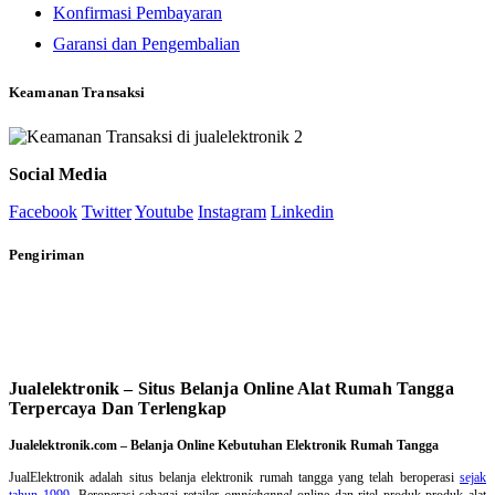
Konfirmasi Pembayaran
Garansi dan Pengembalian
Keamanan Transaksi
Social Media
Facebook
Twitter
Youtube
Instagram
Linkedin
Pengiriman
Jualelektronik – Situs Belanja Online Alat Rumah Tangga
Terpercaya Dan Terlengkap
Jualelektronik.com – Belanja Online Kebutuhan Elektronik Rumah Tangga
JualElektronik adalah
situs belanja elektronik rumah tangga
yang telah beroperasi
sejak
tahun 1999
. Beroperasi sebagai retailer
omnichannel
online dan ritel produk-produk alat