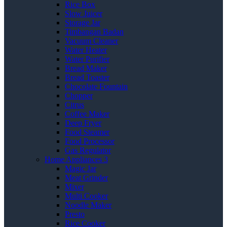
Rice Box
Slow Juicer
Storage Jar
Timbangan Badan
Vacuum Cleaner
Water Heater
Water Purifier
Bread Maker
Bread Toaster
Chocolate Fountain
Chopper
Citrus
Coffee Maker
Deep Fryer
Food Steamer
Food Processor
Gas Regulator
Home Appliances 3
Magic Jar
Meat Grinder
Mixer
Multi Cooker
Noodle Maker
Presto
Rice Cooker