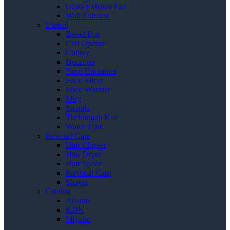
Glass Exhaust Fan
Wall Exhaust
Utensil
Bread Bin
Can Opener
Cutlery
Decanter
Food Container
Food Slicer
Food Warmer
Mug
Spatula
Timbangan Kue
Water Tank
Personal Care
Hair Clipper
Hair Dryer
Hair Styler
Personal Care
Shaver
Catalog
Ariston
KDK
Miyako