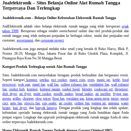
Jualelektronik – Situs Belanja Online Alat Rumah Tangga
Terpercaya Dan Terlengkap
Jualelektronik.com – Belanja Online Kebutuhan Elektronik Rumah Tangga
JualElektronik adalah
situs belanja elektronik rumah tangga
yang telah beroperasi
sejak
tahun 1999
. Beroperasi sebagai retailer
omnichannel
online dan ritel produk-produk alat
rumah tangga yang telah melayani penjualan ke berbagai sektor, mulai dari penjualan end
customer,
government
, dan
corporate project
.
Jualelektronik.com juga menjual melalui toko retail yang berada di Ruko Harco, Blok P,
Nomor 28-29, Mangga Dua, Jakarta Pusat dan di Ruko Glodok Plaza, Komplek, Jl.
Pinangsia Raya Kota No.50 Mangga Besar.
Kategori Produk Terlengkap untuk Alat Rumah Tangga
Situs Jualelektronik.com menyediakan beragam produk berkualitas dan bergaransi resmi.
Seperti kategori
kompor
,
setrika
,
rice cooker
,
magic com
,
oven
,
magic jar
,
kettle
,
food
processor
,
wok pan
,
stand fan
,
wall fan
,
ceiling exhaust fan
,
ventilating fan
,
wall exhaust
fan
,
cooker hob
,
kompor
,
kompor tanam
,
cooker hood
,
blender
,
cookware set
,
dispenser
,
dish dryer
,
air fryer
,
multi cooker
,
noodle maker
,
bread maker
,
air purifier
,
frying pan
,
presto
,
griller
,
chopper
,
slow juicer
,
floor fan
,
regulator gas
,
kipas angin meja
,
mixer
,
mesin
cuci
,
auto fan
,
sirocco fan
,
cup sealer
,
air cooler
,
ceiling fan
,
pompa air
,
antenna
,
water
heater
,
hair dryer
, dan
banyak lainnya
. Dengan produk yang lengkap dan selalu
update
,
kebutuhan spesialis barang elektronik rumah tangga yang Anda butuhkan dapat Anda
jumpai segera. Lengkapi dan
upgrade
perlengkapan elektronik rumah tangga Anda di situs
online
terpercaya Jualelektronik.com.
Harga Elektronik Rumah Tangga Terbaik dengan Garansi Original 100%