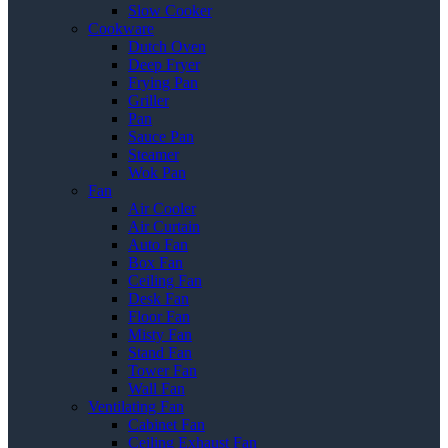
Slow Cooker
Cookware
Dutch Oven
Deep Fryer
Frying Pan
Griller
Pan
Sauce Pan
Steamer
Wok Pan
Fan
Air Cooler
Air Curtain
Auto Fan
Box Fan
Ceiling Fan
Desk Fan
Floor Fan
Misty Fan
Stand Fan
Tower Fan
Wall Fan
Ventilating Fan
Cabinet Fan
Ceiling Exhaust Fan