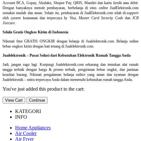
Account BCA, Gopay, Akulaku, Shopee Pay, QRIS, Mandiri dan kartu kredit atau debit.
Dengan banyaknya metode pembayaran, berbelanja di situs
online
JualElektronik.com
semakin mudah dan aman. Selain itu, pembayaran di JualElektronik.com telah di-
support
oleh
system
keamanan dan
terpercaya
by Visa
,
Master Card Security Code
dan
JCB
J/secure
.
Selalu Gratis Ongkos Kirim di Indonesia
Nikmati fitur GRATIS ONGKIR dengan belanja di Jualelektronik.com. Belanja online
bebas ongkos kirim dengan hati tenang di Jualelektronik.com.
Jualelektronik – Pusat Solusi dari Kebutuhan Elektronik Rumah Tangga Anda
Jadi, jangan ragu lagi. Kunjungi Jualelektronik.com sekarang dan temukan alat rumah
tangga terbaik dengan harga & promo terbaik, pengiriman bebas ongkir, dan jaminan
keaslian barang. Nikmati pengalaman belanja online yang aman dan nyaman dengan
Jualelektronik – mitra terpercaya Anda dalam memenuhi kebutuhan rumah tangga Anda.
You've just added this product to the cart:
View Cart
Continue
KATEGORI
INFO
Home Appliances
Air Cooler
Air Fryer