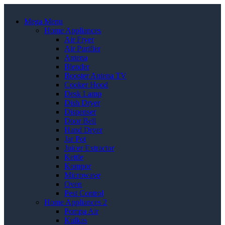
Mega Menu
Home Appliances
Air Fryer
Air Purifier
Antena
Blender
Booster Antena TV
Cooker Hood
Desk Lamp
Dish Dryer
Dispenser
Door Bell
Hand Dryer
Jar Pot
Juicer Extractor
Kettle
Kompor
Microwave
Oven
Pest Control
Home Appliances 2
Pompa Air
Kulkas