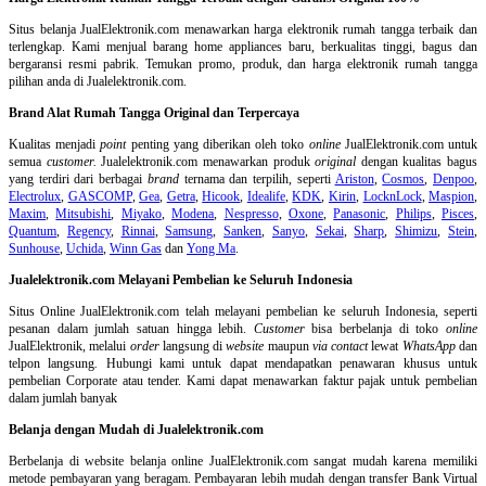
Situs belanja
JualElektronik.com menawarkan harga elektronik rumah tangga terbaik dan
terlengkap. Kami menjual barang home appliances baru, berkualitas tinggi, bagus dan
bergaransi resmi pabrik. Temukan promo, produk, dan harga elektronik rumah tangga
pilihan anda di Jualelektronik.com.
Brand Alat Rumah Tangga Original dan Terpercaya
Kualitas menjadi
point
penting yang diberikan oleh toko
online
JualElektronik.com untuk
semua
customer.
Jualelektronik.com menawarkan produk
original
dengan kualitas bagus
yang terdiri dari berbagai
brand
ternama dan terpilih, seperti
Ariston
,
Cosmos
,
Denpoo
,
Electrolux
,
GASCOMP
,
Gea
,
Getra
,
Hicook
,
Idealife
,
KDK
,
Kirin
,
LocknLock
,
Maspion
,
Maxim
,
Mitsubishi
,
Miyako
,
Modena
,
Nespresso
,
Oxone
,
Panasonic
,
Philips
,
Pisces
,
Quantum
,
Regency
,
Rinnai
,
Samsung
,
Sanken
,
Sanyo
,
Sekai
,
Sharp
,
Shimizu
,
Stein
,
Sunhouse
,
Uchida
,
Winn Gas
dan
Yong Ma
.
Jualelektronik.com Melayani Pembelian ke Seluruh Indonesia
Situs Online
JualElektronik.com telah melayani pembelian ke seluruh Indonesia, seperti
pesanan dalam jumlah satuan hingga lebih.
Customer
bisa berbelanja di toko
online
JualElektronik, melalui
order
langsung di
website
maupun
via contact
lewat
WhatsApp
dan
telpon langsung
.
Hubungi kami untuk dapat mendapatkan penawaran khusus untuk
pembelian Corporate atau tender. Kami dapat menawarkan faktur pajak untuk pembelian
dalam jumlah banyak
Belanja dengan Mudah di Jualelektronik.com
Berbelanja di
website belanja online
JualElektronik.com sangat mudah karena memiliki
metode pembayaran yang beragam. Pembayaran lebih mudah dengan transfer Bank Virtual