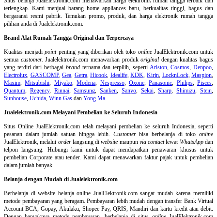
Situs belanja
JualElektronik.com menawarkan harga elektronik rumah tangga terbaik dan
terlengkap. Kami menjual barang home appliances baru, berkualitas tinggi, bagus dan
bergaransi resmi pabrik. Temukan promo, produk, dan harga elektronik rumah tangga
pilihan anda di Jualelektronik.com.
Brand Alat Rumah Tangga Original dan Terpercaya
Kualitas menjadi
point
penting yang diberikan oleh toko
online
JualElektronik.com untuk
semua
customer.
Jualelektronik.com menawarkan produk
original
dengan kualitas bagus
yang terdiri dari berbagai
brand
ternama dan terpilih, seperti
Ariston
,
Cosmos
,
Denpoo
,
Electrolux
,
GASCOMP
,
Gea
,
Getra
,
Hicook
,
Idealife
,
KDK
,
Kirin
,
LocknLock
,
Maspion
,
Maxim
,
Mitsubishi
,
Miyako
,
Modena
,
Nespresso
,
Oxone
,
Panasonic
,
Philips
,
Pisces
,
Quantum
,
Regency
,
Rinnai
,
Samsung
,
Sanken
,
Sanyo
,
Sekai
,
Sharp
,
Shimizu
,
Stein
,
Sunhouse
,
Uchida
,
Winn Gas
dan
Yong Ma
.
Jualelektronik.com Melayani Pembelian ke Seluruh Indonesia
Situs Online
JualElektronik.com telah melayani pembelian ke seluruh Indonesia, seperti
pesanan dalam jumlah satuan hingga lebih.
Customer
bisa berbelanja di toko
online
JualElektronik, melalui
order
langsung di
website
maupun
via contact
lewat
WhatsApp
dan
telpon langsung
.
Hubungi kami untuk dapat mendapatkan penawaran khusus untuk
pembelian Corporate atau tender. Kami dapat menawarkan faktur pajak untuk pembelian
dalam jumlah banyak
Belanja dengan Mudah di Jualelektronik.com
Berbelanja di
website belanja online
JualElektronik.com sangat mudah karena memiliki
metode pembayaran yang beragam. Pembayaran lebih mudah dengan transfer Bank Virtual
Account BCA, Gopay, Akulaku, Shopee Pay, QRIS, Mandiri dan kartu kredit atau debit.
Dengan banyaknya metode pembayaran, berbelanja di situs
online
JualElektronik.com