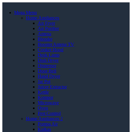
Mega Menu
Home Appliances
Air Fryer
Air Purifier
Antena
Blender
Booster Antena TV
Cooker Hood
Desk Lamp
Dish Dryer
Dispenser
Door Bell
Hand Dryer
Jar Pot
Juicer Extractor
Kettle
Kompor
Microwave
Oven
Pest Control
Home Appliances 2
Pompa Air
Kulkas