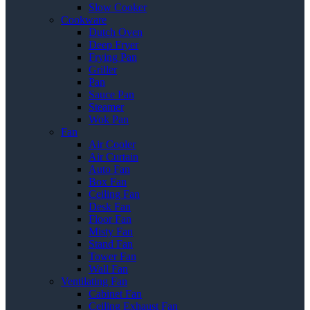
Slow Cooker
Cookware
Dutch Oven
Deep Fryer
Frying Pan
Griller
Pan
Sauce Pan
Steamer
Wok Pan
Fan
Air Cooler
Air Curtain
Auto Fan
Box Fan
Ceiling Fan
Desk Fan
Floor Fan
Misty Fan
Stand Fan
Tower Fan
Wall Fan
Ventilating Fan
Cabinet Fan
Ceiling Exhaust Fan