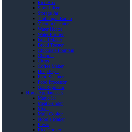
Rice Box
Slow Juicer
Storage Jar
Timbangan Badan
Vacuum Cleaner
Water Heater
Water Purifier
Bread Maker
Bread Toaster
Chocolate Fountain
Chopper
Citrus
Coffee Maker
Deep Fryer
Food Steamer
Food Processor
Gas Regulator
Home Appliances 3
Magic Jar
Meat Grinder
Mixer
Multi Cooker
Noodle Maker
Presto
Rice Cooker