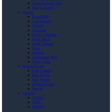
Glass Exhaust Fan
Wall Exhaust
Utensil
Bread Bin
Can Opener
Cutlery
Decanter
Food Container
Food Slicer
Food Warmer
Mug
Spatula
Timbangan Kue
Water Tank
Personal Care
Hair Clipper
Hair Dryer
Hair Styler
Personal Care
Shaver
Catalog
Ariston
KDK
Miyako