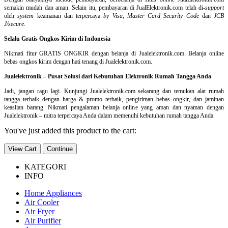
semakin mudah dan aman. Selain itu, pembayaran di JualElektronik.com telah di-
support
oleh
system
keamanan dan
terpercaya
by Visa
,
Master Card Security Code
dan
JCB
J/secure
.
Selalu Gratis Ongkos Kirim di Indonesia
Nikmati fitur GRATIS ONGKIR dengan belanja di Jualelektronik.com. Belanja online
bebas ongkos kirim dengan hati tenang di Jualelektronik.com.
Jualelektronik – Pusat Solusi dari Kebutuhan Elektronik Rumah Tangga Anda
Jadi, jangan ragu lagi. Kunjungi Jualelektronik.com sekarang dan temukan alat rumah
tangga terbaik dengan harga & promo terbaik, pengiriman bebas ongkir, dan jaminan
keaslian barang. Nikmati pengalaman belanja online yang aman dan nyaman dengan
Jualelektronik – mitra terpercaya Anda dalam memenuhi kebutuhan rumah tangga Anda.
You've just added this product to the cart:
View Cart
Continue
KATEGORI
INFO
Home Appliances
Air Cooler
Air Fryer
Air Purifier