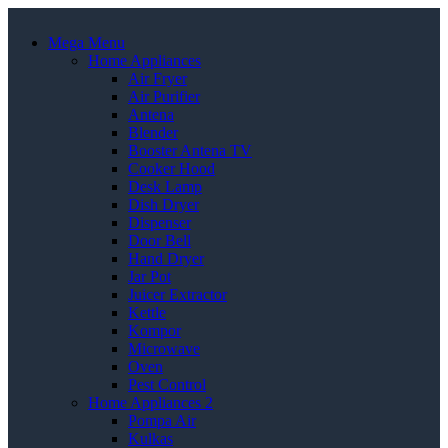
Mega Menu
Home Appliances
Air Fryer
Air Purifier
Antena
Blender
Booster Antena TV
Cooker Hood
Desk Lamp
Dish Dryer
Dispenser
Door Bell
Hand Dryer
Jar Pot
Juicer Extractor
Kettle
Kompor
Microwave
Oven
Pest Control
Home Appliances 2
Pompa Air
Kulkas