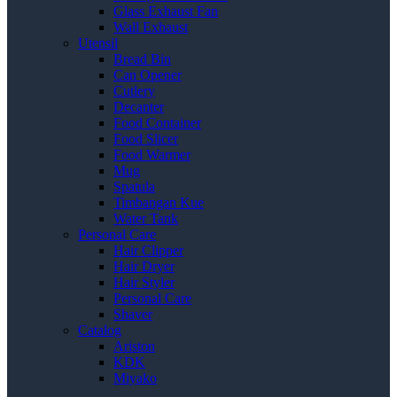
Glass Exhaust Fan
Wall Exhaust
Utensil
Bread Bin
Can Opener
Cutlery
Decanter
Food Container
Food Slicer
Food Warmer
Mug
Spatula
Timbangan Kue
Water Tank
Personal Care
Hair Clipper
Hair Dryer
Hair Styler
Personal Care
Shaver
Catalog
Ariston
KDK
Miyako