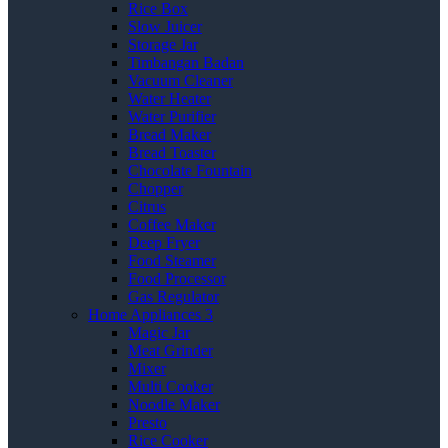
Rice Box
Slow Juicer
Storage Jar
Timbangan Badan
Vacuum Cleaner
Water Heater
Water Purifier
Bread Maker
Bread Toaster
Chocolate Fountain
Chopper
Citrus
Coffee Maker
Deep Fryer
Food Steamer
Food Processor
Gas Regulator
Home Appliances 3
Magic Jar
Meat Grinder
Mixer
Multi Cooker
Noodle Maker
Presto
Rice Cooker