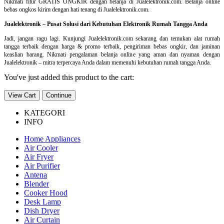
Nikmati fitur GRATIS ONGKIR dengan belanja di Jualelektronik.com. Belanja online
bebas ongkos kirim dengan hati tenang di Jualelektronik.com.
Jualelektronik – Pusat Solusi dari Kebutuhan Elektronik Rumah Tangga Anda
Jadi, jangan ragu lagi. Kunjungi Jualelektronik.com sekarang dan temukan alat rumah
tangga terbaik dengan harga & promo terbaik, pengiriman bebas ongkir, dan jaminan
keaslian barang. Nikmati pengalaman belanja online yang aman dan nyaman dengan
Jualelektronik – mitra terpercaya Anda dalam memenuhi kebutuhan rumah tangga Anda.
You've just added this product to the cart:
View Cart
Continue
KATEGORI
INFO
Home Appliances
Air Cooler
Air Fryer
Air Purifier
Antena
Blender
Cooker Hood
Desk Lamp
Dish Dryer
Air Curtain