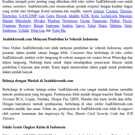
Kualitas menjadi
point
penting yang diberikan oleh toko
online
JualElektronik.com untuk
semua
customer.
Jualelektronik.com menawarkan produk
original
dengan kualitas bagus
yang terdiri dari berbagai
brand
ternama dan terpilih, seperti
Ariston
,
Cosmos
,
Denpoo
,
Electrolux
,
GASCOMP
,
Gea
,
Getra
,
Hicook
,
Idealife
,
KDK
,
Kirin
,
LocknLock
,
Maspion
,
Maxim
,
Mitsubishi
,
Miyako
,
Modena
,
Nespresso
,
Oxone
,
Panasonic
,
Philips
,
Pisces
,
Quantum
,
Regency
,
Rinnai
,
Samsung
,
Sanken
,
Sanyo
,
Sekai
,
Sharp
,
Shimizu
,
Stein
,
Sunhouse
,
Uchida
,
Winn Gas
dan
Yong Ma
.
Jualelektronik.com Melayani Pembelian ke Seluruh Indonesia
Situs Online
JualElektronik.com telah melayani pembelian ke seluruh Indonesia, seperti
pesanan dalam jumlah satuan hingga lebih.
Customer
bisa berbelanja di toko
online
JualElektronik, melalui
order
langsung di
website
maupun
via contact
lewat
WhatsApp
dan
telpon langsung
.
Hubungi kami untuk dapat mendapatkan penawaran khusus untuk
pembelian Corporate atau tender. Kami dapat menawarkan faktur pajak untuk pembelian
dalam jumlah banyak
Belanja dengan Mudah di Jualelektronik.com
Berbelanja di
website belanja online
JualElektronik.com sangat mudah karena memiliki
metode pembayaran yang beragam. Pembayaran lebih mudah dengan transfer Bank Virtual
Account BCA, Gopay, Akulaku, Shopee Pay, QRIS, Mandiri dan kartu kredit atau debit.
Dengan banyaknya metode pembayaran, berbelanja di situs
online
JualElektronik.com
semakin mudah dan aman. Selain itu, pembayaran di JualElektronik.com telah di-
support
oleh
system
keamanan dan
terpercaya
by Visa
,
Master Card Security Code
dan
JCB
J/secure
.
Selalu Gratis Ongkos Kirim di Indonesia