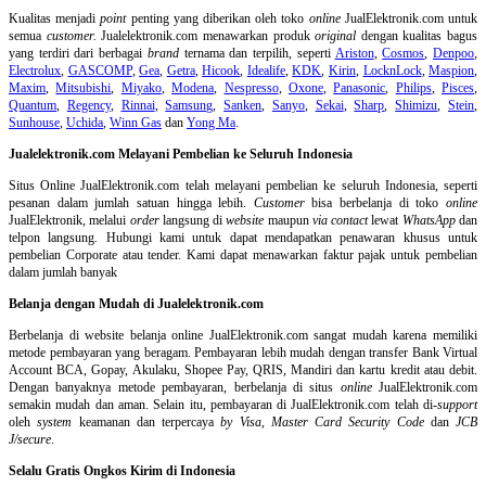
Kualitas menjadi
point
penting yang diberikan oleh toko
online
JualElektronik.com untuk
semua
customer.
Jualelektronik.com menawarkan produk
original
dengan kualitas bagus
yang terdiri dari berbagai
brand
ternama dan terpilih, seperti
Ariston
,
Cosmos
,
Denpoo
,
Electrolux
,
GASCOMP
,
Gea
,
Getra
,
Hicook
,
Idealife
,
KDK
,
Kirin
,
LocknLock
,
Maspion
,
Maxim
,
Mitsubishi
,
Miyako
,
Modena
,
Nespresso
,
Oxone
,
Panasonic
,
Philips
,
Pisces
,
Quantum
,
Regency
,
Rinnai
,
Samsung
,
Sanken
,
Sanyo
,
Sekai
,
Sharp
,
Shimizu
,
Stein
,
Sunhouse
,
Uchida
,
Winn Gas
dan
Yong Ma
.
Jualelektronik.com Melayani Pembelian ke Seluruh Indonesia
Situs Online
JualElektronik.com telah melayani pembelian ke seluruh Indonesia, seperti
pesanan dalam jumlah satuan hingga lebih.
Customer
bisa berbelanja di toko
online
JualElektronik, melalui
order
langsung di
website
maupun
via contact
lewat
WhatsApp
dan
telpon langsung
.
Hubungi kami untuk dapat mendapatkan penawaran khusus untuk
pembelian Corporate atau tender. Kami dapat menawarkan faktur pajak untuk pembelian
dalam jumlah banyak
Belanja dengan Mudah di Jualelektronik.com
Berbelanja di
website belanja online
JualElektronik.com sangat mudah karena memiliki
metode pembayaran yang beragam. Pembayaran lebih mudah dengan transfer Bank Virtual
Account BCA, Gopay, Akulaku, Shopee Pay, QRIS, Mandiri dan kartu kredit atau debit.
Dengan banyaknya metode pembayaran, berbelanja di situs
online
JualElektronik.com
semakin mudah dan aman. Selain itu, pembayaran di JualElektronik.com telah di-
support
oleh
system
keamanan dan
terpercaya
by Visa
,
Master Card Security Code
dan
JCB
J/secure
.
Selalu Gratis Ongkos Kirim di Indonesia