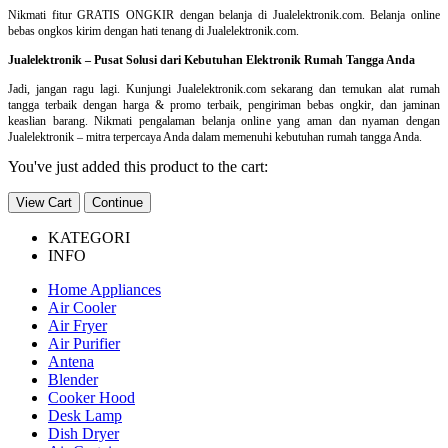
Nikmati fitur GRATIS ONGKIR dengan belanja di Jualelektronik.com. Belanja online
bebas ongkos kirim dengan hati tenang di Jualelektronik.com.
Jualelektronik – Pusat Solusi dari Kebutuhan Elektronik Rumah Tangga Anda
Jadi, jangan ragu lagi. Kunjungi Jualelektronik.com sekarang dan temukan alat rumah
tangga terbaik dengan harga & promo terbaik, pengiriman bebas ongkir, dan jaminan
keaslian barang. Nikmati pengalaman belanja online yang aman dan nyaman dengan
Jualelektronik – mitra terpercaya Anda dalam memenuhi kebutuhan rumah tangga Anda.
You've just added this product to the cart:
View Cart
Continue
KATEGORI
INFO
Home Appliances
Air Cooler
Air Fryer
Air Purifier
Antena
Blender
Cooker Hood
Desk Lamp
Dish Dryer