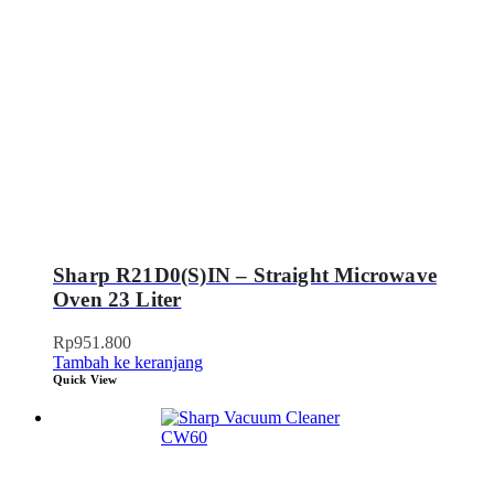
Sharp R21D0(S)IN – Straight Microwave
Oven 23 Liter
Rp
951.800
Tambah ke keranjang
Quick View