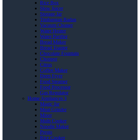
Rice Box
Slow Juicer
Storage Jar
Timbangan Badan
Vacuum Cleaner
Water Heater
Water Purifier
Bread Maker
Bread Toaster
Chocolate Fountain
Chopper
Citrus
Coffee Maker
Deep Fryer
Food Steamer
Food Processor
Gas Regulator
Home Appliances 3
Magic Jar
Meat Grinder
Mixer
Multi Cooker
Noodle Maker
Presto
Rice Cooker