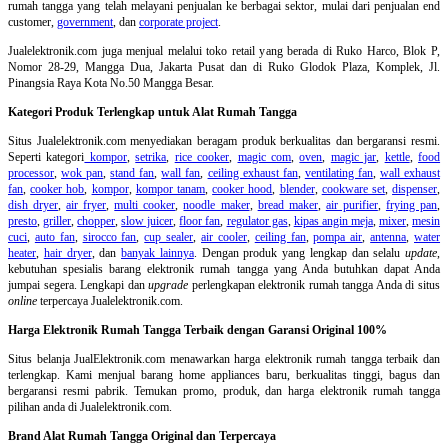
rumah tangga yang telah melayani penjualan ke berbagai sektor, mulai dari penjualan end
customer,
government
, dan
corporate project
.
Jualelektronik.com juga menjual melalui toko retail yang berada di Ruko Harco, Blok P,
Nomor 28-29, Mangga Dua, Jakarta Pusat dan di Ruko Glodok Plaza, Komplek, Jl.
Pinangsia Raya Kota No.50 Mangga Besar.
Kategori Produk Terlengkap untuk Alat Rumah Tangga
Situs Jualelektronik.com menyediakan beragam produk berkualitas dan bergaransi resmi.
Seperti kategori
kompor
,
setrika
,
rice cooker
,
magic com
,
oven
,
magic jar
,
kettle
,
food
processor
,
wok pan
,
stand fan
,
wall fan
,
ceiling exhaust fan
,
ventilating fan
,
wall exhaust
fan
,
cooker hob
,
kompor
,
kompor tanam
,
cooker hood
,
blender
,
cookware set
,
dispenser
,
dish dryer
,
air fryer
,
multi cooker
,
noodle maker
,
bread maker
,
air purifier
,
frying pan
,
presto
,
griller
,
chopper
,
slow juicer
,
floor fan
,
regulator gas
,
kipas angin meja
,
mixer
,
mesin
cuci
,
auto fan
,
sirocco fan
,
cup sealer
,
air cooler
,
ceiling fan
,
pompa air
,
antenna
,
water
heater
,
hair dryer
, dan
banyak lainnya
. Dengan produk yang lengkap dan selalu
update
,
kebutuhan spesialis barang elektronik rumah tangga yang Anda butuhkan dapat Anda
jumpai segera. Lengkapi dan
upgrade
perlengkapan elektronik rumah tangga Anda di situs
online
terpercaya Jualelektronik.com.
Harga Elektronik Rumah Tangga Terbaik dengan Garansi Original 100%
Situs belanja
JualElektronik.com menawarkan harga elektronik rumah tangga terbaik dan
terlengkap. Kami menjual barang home appliances baru, berkualitas tinggi, bagus dan
bergaransi resmi pabrik. Temukan promo, produk, dan harga elektronik rumah tangga
pilihan anda di Jualelektronik.com.
Brand Alat Rumah Tangga Original dan Terpercaya