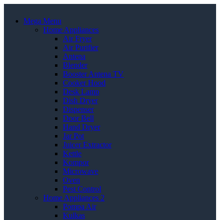
Mega Menu
Home Appliances
Air Fryer
Air Purifier
Antena
Blender
Booster Antena TV
Cooker Hood
Desk Lamp
Dish Dryer
Dispenser
Door Bell
Hand Dryer
Jar Pot
Juicer Extractor
Kettle
Kompor
Microwave
Oven
Pest Control
Home Appliances 2
Pompa Air
Kulkas