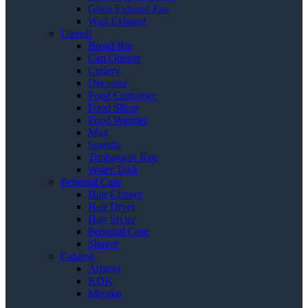
Glass Exhaust Fan
Wall Exhaust
Utensil
Bread Bin
Can Opener
Cutlery
Decanter
Food Container
Food Slicer
Food Warmer
Mug
Spatula
Timbangan Kue
Water Tank
Personal Care
Hair Clipper
Hair Dryer
Hair Styler
Personal Care
Shaver
Catalog
Ariston
KDK
Miyako