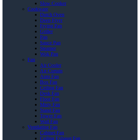
Slow Cooker
Cookware
Dutch Oven
Deep Fryer
Frying Pan
Griller
Pan
Sauce Pan
Steamer
Wok Pan
Fan
Air Cooler
Air Curtain
Auto Fan
Box Fan
Ceiling Fan
Desk Fan
Floor Fan
Misty Fan
Stand Fan
Tower Fan
Wall Fan
Ventilating Fan
Cabinet Fan
Ceiling Exhaust Fan