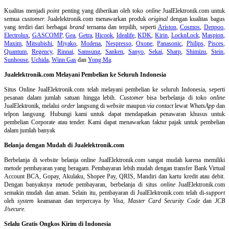
Kualitas menjadi
point
penting yang diberikan oleh toko
online
JualElektronik.com untuk
semua
customer.
Jualelektronik.com menawarkan produk
original
dengan kualitas bagus
yang terdiri dari berbagai
brand
ternama dan terpilih, seperti
Ariston
,
Cosmos
,
Denpoo
,
Electrolux
,
GASCOMP
,
Gea
,
Getra
,
Hicook
,
Idealife
,
KDK
,
Kirin
,
LocknLock
,
Maspion
,
Maxim
,
Mitsubishi
,
Miyako
,
Modena
,
Nespresso
,
Oxone
,
Panasonic
,
Philips
,
Pisces
,
Quantum
,
Regency
,
Rinnai
,
Samsung
,
Sanken
,
Sanyo
,
Sekai
,
Sharp
,
Shimizu
,
Stein
,
Sunhouse
,
Uchida
,
Winn Gas
dan
Yong Ma
.
Jualelektronik.com Melayani Pembelian ke Seluruh Indonesia
Situs Online
JualElektronik.com telah melayani pembelian ke seluruh Indonesia, seperti
pesanan dalam jumlah satuan hingga lebih.
Customer
bisa berbelanja di toko
online
JualElektronik, melalui
order
langsung di
website
maupun
via contact
lewat
WhatsApp
dan
telpon langsung
.
Hubungi kami untuk dapat mendapatkan penawaran khusus untuk
pembelian Corporate atau tender. Kami dapat menawarkan faktur pajak untuk pembelian
dalam jumlah banyak
Belanja dengan Mudah di Jualelektronik.com
Berbelanja di
website belanja online
JualElektronik.com sangat mudah karena memiliki
metode pembayaran yang beragam. Pembayaran lebih mudah dengan transfer Bank Virtual
Account BCA, Gopay, Akulaku, Shopee Pay, QRIS, Mandiri dan kartu kredit atau debit.
Dengan banyaknya metode pembayaran, berbelanja di situs
online
JualElektronik.com
semakin mudah dan aman. Selain itu, pembayaran di JualElektronik.com telah di-
support
oleh
system
keamanan dan
terpercaya
by Visa
,
Master Card Security Code
dan
JCB
J/secure
.
Selalu Gratis Ongkos Kirim di Indonesia