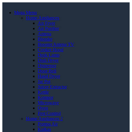
Mega Menu
Home Appliances
Air Fryer
Air Purifier
Antena
Blender
Booster Antena TV
Cooker Hood
Desk Lamp
Dish Dryer
Dispenser
Door Bell
Hand Dryer
Jar Pot
Juicer Extractor
Kettle
Kompor
Microwave
Oven
Pest Control
Home Appliances 2
Pompa Air
Kulkas