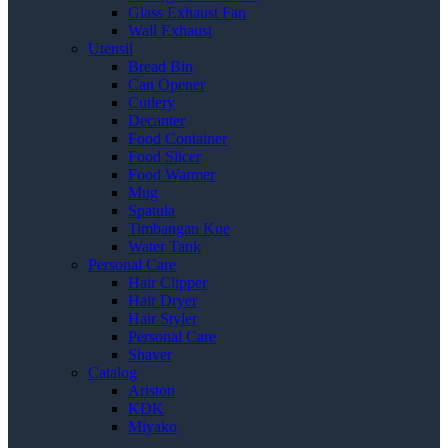
Glass Exhaust Fan
Wall Exhaust
Utensil
Bread Bin
Can Opener
Cutlery
Decanter
Food Container
Food Slicer
Food Warmer
Mug
Spatula
Timbangan Kue
Water Tank
Personal Care
Hair Clipper
Hair Dryer
Hair Styler
Personal Care
Shaver
Catalog
Ariston
KDK
Miyako