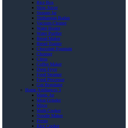
Rice Box
Slow Juicer
Storage Jar
Timbangan Badan
Vacuum Cleaner
Water Heater
Water Purifier
Bread Maker
Bread Toaster
Chocolate Fountain
Chopper
Citrus
Coffee Maker
Deep Fryer
Food Steamer
Food Processor
Gas Regulator
Home Appliances 3
Magic Jar
Meat Grinder
Mixer
Multi Cooker
Noodle Maker
Presto
Rice Cooker