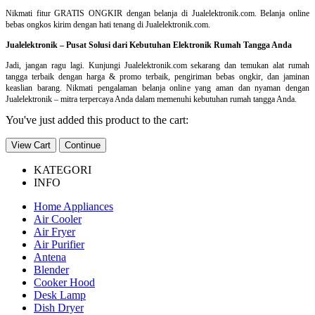
Nikmati fitur GRATIS ONGKIR dengan belanja di Jualelektronik.com. Belanja online
bebas ongkos kirim dengan hati tenang di Jualelektronik.com.
Jualelektronik – Pusat Solusi dari Kebutuhan Elektronik Rumah Tangga Anda
Jadi, jangan ragu lagi. Kunjungi Jualelektronik.com sekarang dan temukan alat rumah
tangga terbaik dengan harga & promo terbaik, pengiriman bebas ongkir, dan jaminan
keaslian barang. Nikmati pengalaman belanja online yang aman dan nyaman dengan
Jualelektronik – mitra terpercaya Anda dalam memenuhi kebutuhan rumah tangga Anda.
You've just added this product to the cart:
View Cart
Continue
KATEGORI
INFO
Home Appliances
Air Cooler
Air Fryer
Air Purifier
Antena
Blender
Cooker Hood
Desk Lamp
Dish Dryer