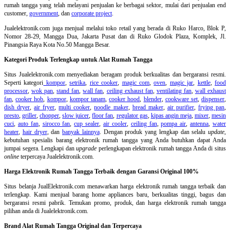
rumah tangga yang telah melayani penjualan ke berbagai sektor, mulai dari penjualan end
customer,
government
, dan
corporate project
.
Jualelektronik.com juga menjual melalui toko retail yang berada di Ruko Harco, Blok P,
Nomor 28-29, Mangga Dua, Jakarta Pusat dan di Ruko Glodok Plaza, Komplek, Jl.
Pinangsia Raya Kota No.50 Mangga Besar.
Kategori Produk Terlengkap untuk Alat Rumah Tangga
Situs Jualelektronik.com menyediakan beragam produk berkualitas dan bergaransi resmi.
Seperti kategori
kompor
,
setrika
,
rice cooker
,
magic com
,
oven
,
magic jar
,
kettle
,
food
processor
,
wok pan
,
stand fan
,
wall fan
,
ceiling exhaust fan
,
ventilating fan
,
wall exhaust
fan
,
cooker hob
,
kompor
,
kompor tanam
,
cooker hood
,
blender
,
cookware set
,
dispenser
,
dish dryer
,
air fryer
,
multi cooker
,
noodle maker
,
bread maker
,
air purifier
,
frying pan
,
presto
,
griller
,
chopper
,
slow juicer
,
floor fan
,
regulator gas
,
kipas angin meja
,
mixer
,
mesin
cuci
,
auto fan
,
sirocco fan
,
cup sealer
,
air cooler
,
ceiling fan
,
pompa air
,
antenna
,
water
heater
,
hair dryer
, dan
banyak lainnya
. Dengan produk yang lengkap dan selalu
update
,
kebutuhan spesialis barang elektronik rumah tangga yang Anda butuhkan dapat Anda
jumpai segera. Lengkapi dan
upgrade
perlengkapan elektronik rumah tangga Anda di situs
online
terpercaya Jualelektronik.com.
Harga Elektronik Rumah Tangga Terbaik dengan Garansi Original 100%
Situs belanja
JualElektronik.com menawarkan harga elektronik rumah tangga terbaik dan
terlengkap. Kami menjual barang home appliances baru, berkualitas tinggi, bagus dan
bergaransi resmi pabrik. Temukan promo, produk, dan harga elektronik rumah tangga
pilihan anda di Jualelektronik.com.
Brand Alat Rumah Tangga Original dan Terpercaya