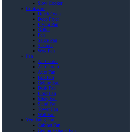
Slow Cooker
Cookware
Dutch Oven
Deep Fryer
Frying Pan
Griller
Pan
Sauce Pan
Steamer
Wok Pan
Fan
Air Cooler
Air Curtain
Auto Fan
Box Fan
Ceiling Fan
Desk Fan
Floor Fan
Misty Fan
Stand Fan
Tower Fan
Wall Fan
Ventilating Fan
Cabinet Fan
Ceiling Exhaust Fan