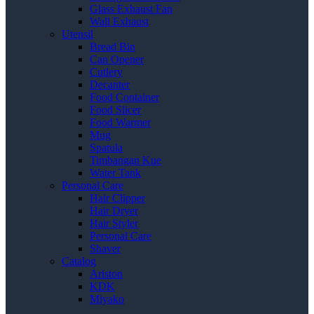
Glass Exhaust Fan
Wall Exhaust
Utensil
Bread Bin
Can Opener
Cutlery
Decanter
Food Container
Food Slicer
Food Warmer
Mug
Spatula
Timbangan Kue
Water Tank
Personal Care
Hair Clipper
Hair Dryer
Hair Styler
Personal Care
Shaver
Catalog
Ariston
KDK
Miyako