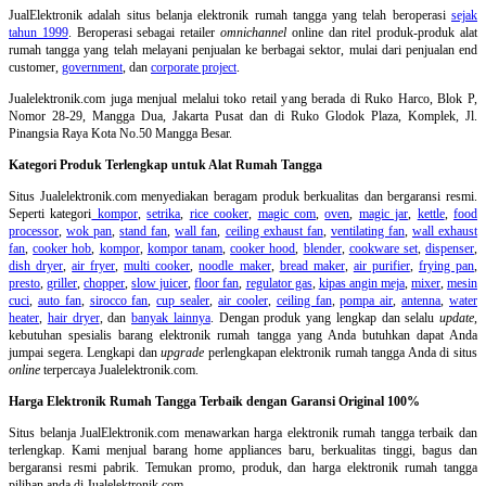
JualElektronik adalah
situs belanja elektronik rumah tangga
yang telah beroperasi
sejak
tahun 1999
. Beroperasi sebagai retailer
omnichannel
online dan ritel produk-produk alat
rumah tangga yang telah melayani penjualan ke berbagai sektor, mulai dari penjualan end
customer,
government
, dan
corporate project
.
Jualelektronik.com juga menjual melalui toko retail yang berada di Ruko Harco, Blok P,
Nomor 28-29, Mangga Dua, Jakarta Pusat dan di Ruko Glodok Plaza, Komplek, Jl.
Pinangsia Raya Kota No.50 Mangga Besar.
Kategori Produk Terlengkap untuk Alat Rumah Tangga
Situs Jualelektronik.com menyediakan beragam produk berkualitas dan bergaransi resmi.
Seperti kategori
kompor
,
setrika
,
rice cooker
,
magic com
,
oven
,
magic jar
,
kettle
,
food
processor
,
wok pan
,
stand fan
,
wall fan
,
ceiling exhaust fan
,
ventilating fan
,
wall exhaust
fan
,
cooker hob
,
kompor
,
kompor tanam
,
cooker hood
,
blender
,
cookware set
,
dispenser
,
dish dryer
,
air fryer
,
multi cooker
,
noodle maker
,
bread maker
,
air purifier
,
frying pan
,
presto
,
griller
,
chopper
,
slow juicer
,
floor fan
,
regulator gas
,
kipas angin meja
,
mixer
,
mesin
cuci
,
auto fan
,
sirocco fan
,
cup sealer
,
air cooler
,
ceiling fan
,
pompa air
,
antenna
,
water
heater
,
hair dryer
, dan
banyak lainnya
. Dengan produk yang lengkap dan selalu
update
,
kebutuhan spesialis barang elektronik rumah tangga yang Anda butuhkan dapat Anda
jumpai segera. Lengkapi dan
upgrade
perlengkapan elektronik rumah tangga Anda di situs
online
terpercaya Jualelektronik.com.
Harga Elektronik Rumah Tangga Terbaik dengan Garansi Original 100%
Situs belanja
JualElektronik.com menawarkan harga elektronik rumah tangga terbaik dan
terlengkap. Kami menjual barang home appliances baru, berkualitas tinggi, bagus dan
bergaransi resmi pabrik. Temukan promo, produk, dan harga elektronik rumah tangga
pilihan anda di Jualelektronik.com.