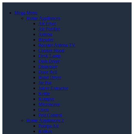
Mega Menu
Home Appliances
Air Fryer
Air Purifier
Antena
Blender
Booster Antena TV
Cooker Hood
Desk Lamp
Dish Dryer
Dispenser
Door Bell
Hand Dryer
Jar Pot
Juicer Extractor
Kettle
Kompor
Microwave
Oven
Pest Control
Home Appliances 2
Pompa Air
Kulkas