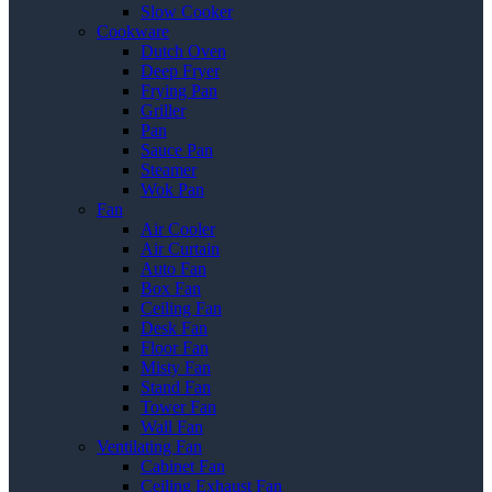
Slow Cooker
Cookware
Dutch Oven
Deep Fryer
Frying Pan
Griller
Pan
Sauce Pan
Steamer
Wok Pan
Fan
Air Cooler
Air Curtain
Auto Fan
Box Fan
Ceiling Fan
Desk Fan
Floor Fan
Misty Fan
Stand Fan
Tower Fan
Wall Fan
Ventilating Fan
Cabinet Fan
Ceiling Exhaust Fan