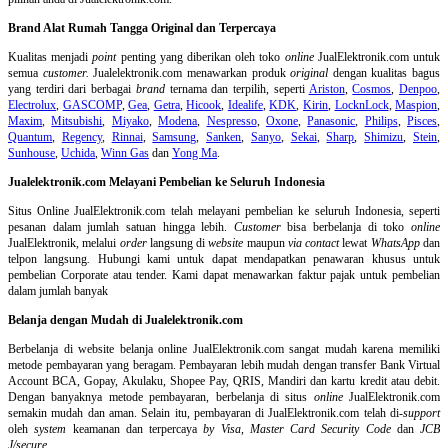
Brand Alat Rumah Tangga Original dan Terpercaya
Kualitas menjadi
point
penting yang diberikan oleh toko
online
JualElektronik.com untuk
semua
customer.
Jualelektronik.com menawarkan produk
original
dengan kualitas bagus
yang terdiri dari berbagai
brand
ternama dan terpilih, seperti
Ariston
,
Cosmos
,
Denpoo
,
Electrolux
,
GASCOMP
,
Gea
,
Getra
,
Hicook
,
Idealife
,
KDK
,
Kirin
,
LocknLock
,
Maspion
,
Maxim
,
Mitsubishi
,
Miyako
,
Modena
,
Nespresso
,
Oxone
,
Panasonic
,
Philips
,
Pisces
,
Quantum
,
Regency
,
Rinnai
,
Samsung
,
Sanken
,
Sanyo
,
Sekai
,
Sharp
,
Shimizu
,
Stein
,
Sunhouse
,
Uchida
,
Winn Gas
dan
Yong Ma
.
Jualelektronik.com Melayani Pembelian ke Seluruh Indonesia
Situs Online
JualElektronik.com telah melayani pembelian ke seluruh Indonesia, seperti
pesanan dalam jumlah satuan hingga lebih.
Customer
bisa berbelanja di toko
online
JualElektronik, melalui
order
langsung di
website
maupun
via contact
lewat
WhatsApp
dan
telpon langsung
.
Hubungi kami untuk dapat mendapatkan penawaran khusus untuk
pembelian Corporate atau tender. Kami dapat menawarkan faktur pajak untuk pembelian
dalam jumlah banyak
Belanja dengan Mudah di Jualelektronik.com
Berbelanja di
website belanja online
JualElektronik.com sangat mudah karena memiliki
metode pembayaran yang beragam. Pembayaran lebih mudah dengan transfer Bank Virtual
Account BCA, Gopay, Akulaku, Shopee Pay, QRIS, Mandiri dan kartu kredit atau debit.
Dengan banyaknya metode pembayaran, berbelanja di situs
online
JualElektronik.com
semakin mudah dan aman. Selain itu, pembayaran di JualElektronik.com telah di-
support
oleh
system
keamanan dan
terpercaya
by Visa
,
Master Card Security Code
dan
JCB
J/secure
.