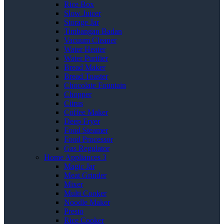
Rice Box
Slow Juicer
Storage Jar
Timbangan Badan
Vacuum Cleaner
Water Heater
Water Purifier
Bread Maker
Bread Toaster
Chocolate Fountain
Chopper
Citrus
Coffee Maker
Deep Fryer
Food Steamer
Food Processor
Gas Regulator
Home Appliances 3
Magic Jar
Meat Grinder
Mixer
Multi Cooker
Noodle Maker
Presto
Rice Cooker