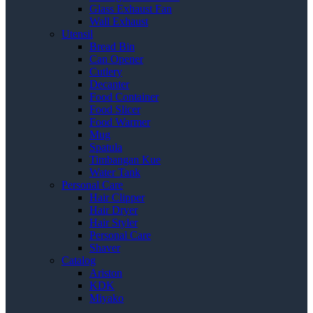
Glass Exhaust Fan
Wall Exhaust
Utensil
Bread Bin
Can Opener
Cutlery
Decanter
Food Container
Food Slicer
Food Warmer
Mug
Spatula
Timbangan Kue
Water Tank
Personal Care
Hair Clipper
Hair Dryer
Hair Styler
Personal Care
Shaver
Catalog
Ariston
KDK
Miyako