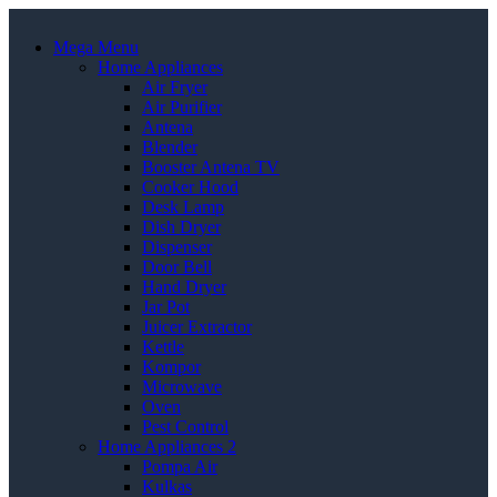
Mega Menu
Home Appliances
Air Fryer
Air Purifier
Antena
Blender
Booster Antena TV
Cooker Hood
Desk Lamp
Dish Dryer
Dispenser
Door Bell
Hand Dryer
Jar Pot
Juicer Extractor
Kettle
Kompor
Microwave
Oven
Pest Control
Home Appliances 2
Pompa Air
Kulkas