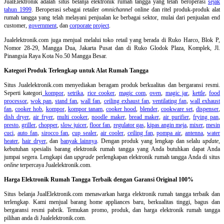
JualElektronik adalah
situs belanja elektronik rumah tangga
yang telah beroperasi
sejak
tahun 1999
. Beroperasi sebagai retailer
omnichannel
online dan ritel produk-produk alat
rumah tangga yang telah melayani penjualan ke berbagai sektor, mulai dari penjualan end
customer,
government
, dan
corporate project
.
Jualelektronik.com juga menjual melalui toko retail yang berada di Ruko Harco, Blok P,
Nomor 28-29, Mangga Dua, Jakarta Pusat dan di Ruko Glodok Plaza, Komplek, Jl.
Pinangsia Raya Kota No.50 Mangga Besar.
Kategori Produk Terlengkap untuk Alat Rumah Tangga
Situs Jualelektronik.com menyediakan beragam produk berkualitas dan bergaransi resmi.
Seperti kategori
kompor
,
setrika
,
rice cooker
,
magic com
,
oven
,
magic jar
,
kettle
,
food
processor
,
wok pan
,
stand fan
,
wall fan
,
ceiling exhaust fan
,
ventilating fan
,
wall exhaust
fan
,
cooker hob
,
kompor
,
kompor tanam
,
cooker hood
,
blender
,
cookware set
,
dispenser
,
dish dryer
,
air fryer
,
multi cooker
,
noodle maker
,
bread maker
,
air purifier
,
frying pan
,
presto
,
griller
,
chopper
,
slow juicer
,
floor fan
,
regulator gas
,
kipas angin meja
,
mixer
,
mesin
cuci
,
auto fan
,
sirocco fan
,
cup sealer
,
air cooler
,
ceiling fan
,
pompa air
,
antenna
,
water
heater
,
hair dryer
, dan
banyak lainnya
. Dengan produk yang lengkap dan selalu
update
,
kebutuhan spesialis barang elektronik rumah tangga yang Anda butuhkan dapat Anda
jumpai segera. Lengkapi dan
upgrade
perlengkapan elektronik rumah tangga Anda di situs
online
terpercaya Jualelektronik.com.
Harga Elektronik Rumah Tangga Terbaik dengan Garansi Original 100%
Situs belanja
JualElektronik.com menawarkan harga elektronik rumah tangga terbaik dan
terlengkap. Kami menjual barang home appliances baru, berkualitas tinggi, bagus dan
bergaransi resmi pabrik. Temukan promo, produk, dan harga elektronik rumah tangga
pilihan anda di Jualelektronik.com.