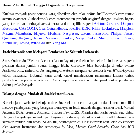
Brand Alat Rumah Tangga Original dan Terpercaya
Kualitas menjadi
point
penting yang diberikan oleh toko
online
JualElektronik.com untuk
semua
customer.
Jualelektronik.com menawarkan produk
original
dengan kualitas bagus
yang terdiri dari berbagai
brand
ternama dan terpilih, seperti
Ariston
,
Cosmos
,
Denpoo
,
Electrolux
,
GASCOMP
,
Gea
,
Getra
,
Hicook
,
Idealife
,
KDK
,
Kirin
,
LocknLock
,
Maspion
,
Maxim
,
Mitsubishi
,
Miyako
,
Modena
,
Nespresso
,
Oxone
,
Panasonic
,
Philips
,
Pisces
,
Quantum
,
Regency
,
Rinnai
,
Samsung
,
Sanken
,
Sanyo
,
Sekai
,
Sharp
,
Shimizu
,
Stein
,
Sunhouse
,
Uchida
,
Winn Gas
dan
Yong Ma
.
Jualelektronik.com Melayani Pembelian ke Seluruh Indonesia
Situs Online
JualElektronik.com telah melayani pembelian ke seluruh Indonesia, seperti
pesanan dalam jumlah satuan hingga lebih.
Customer
bisa berbelanja di toko
online
JualElektronik, melalui
order
langsung di
website
maupun
via contact
lewat
WhatsApp
dan
telpon langsung
.
Hubungi kami untuk dapat mendapatkan penawaran khusus untuk
pembelian Corporate atau tender. Kami dapat menawarkan faktur pajak untuk pembelian
dalam jumlah banyak
Belanja dengan Mudah di Jualelektronik.com
Berbelanja di
website belanja online
JualElektronik.com sangat mudah karena memiliki
metode pembayaran yang beragam. Pembayaran lebih mudah dengan transfer Bank Virtual
Account BCA, Gopay, Akulaku, Shopee Pay, QRIS, Mandiri dan kartu kredit atau debit.
Dengan banyaknya metode pembayaran, berbelanja di situs
online
JualElektronik.com
semakin mudah dan aman. Selain itu, pembayaran di JualElektronik.com telah di-
support
oleh
system
keamanan dan
terpercaya
by Visa
,
Master Card Security Code
dan
JCB
J/secure
.