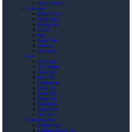
Slow Cooker
Cookware
Dutch Oven
Deep Fryer
Frying Pan
Griller
Pan
Sauce Pan
Steamer
Wok Pan
Fan
Air Cooler
Air Curtain
Auto Fan
Box Fan
Ceiling Fan
Desk Fan
Floor Fan
Misty Fan
Stand Fan
Tower Fan
Wall Fan
Ventilating Fan
Cabinet Fan
Ceiling Exhaust Fan