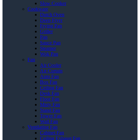
Slow Cooker
Cookware
Dutch Oven
Deep Fryer
Frying Pan
Griller
Pan
Sauce Pan
Steamer
Wok Pan
Fan
Air Cooler
Air Curtain
Auto Fan
Box Fan
Ceiling Fan
Desk Fan
Floor Fan
Misty Fan
Stand Fan
Tower Fan
Wall Fan
Ventilating Fan
Cabinet Fan
Ceiling Exhaust Fan