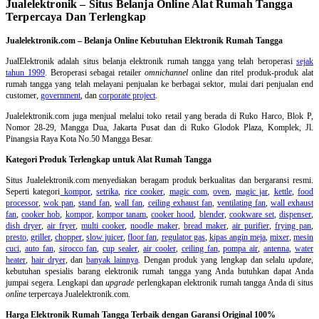
Jualelektronik – Situs Belanja Online Alat Rumah Tangga
Terpercaya Dan Terlengkap
Jualelektronik.com – Belanja Online Kebutuhan Elektronik Rumah Tangga
JualElektronik adalah
situs belanja elektronik rumah tangga
yang telah beroperasi
sejak
tahun 1999
. Beroperasi sebagai retailer
omnichannel
online dan ritel produk-produk alat
rumah tangga yang telah melayani penjualan ke berbagai sektor, mulai dari penjualan end
customer,
government
, dan
corporate project
.
Jualelektronik.com juga menjual melalui toko retail yang berada di Ruko Harco, Blok P,
Nomor 28-29, Mangga Dua, Jakarta Pusat dan di Ruko Glodok Plaza, Komplek, Jl.
Pinangsia Raya Kota No.50 Mangga Besar.
Kategori Produk Terlengkap untuk Alat Rumah Tangga
Situs Jualelektronik.com menyediakan beragam produk berkualitas dan bergaransi resmi.
Seperti kategori
kompor
,
setrika
,
rice cooker
,
magic com
,
oven
,
magic jar
,
kettle
,
food
processor
,
wok pan
,
stand fan
,
wall fan
,
ceiling exhaust fan
,
ventilating fan
,
wall exhaust
fan
,
cooker hob
,
kompor
,
kompor tanam
,
cooker hood
,
blender
,
cookware set
,
dispenser
,
dish dryer
,
air fryer
,
multi cooker
,
noodle maker
,
bread maker
,
air purifier
,
frying pan
,
presto
,
griller
,
chopper
,
slow juicer
,
floor fan
,
regulator gas
,
kipas angin meja
,
mixer
,
mesin
cuci
,
auto fan
,
sirocco fan
,
cup sealer
,
air cooler
,
ceiling fan
,
pompa air
,
antenna
,
water
heater
,
hair dryer
, dan
banyak lainnya
. Dengan produk yang lengkap dan selalu
update
,
kebutuhan spesialis barang elektronik rumah tangga yang Anda butuhkan dapat Anda
jumpai segera. Lengkapi dan
upgrade
perlengkapan elektronik rumah tangga Anda di situs
online
terpercaya Jualelektronik.com.
Harga Elektronik Rumah Tangga Terbaik dengan Garansi Original 100%