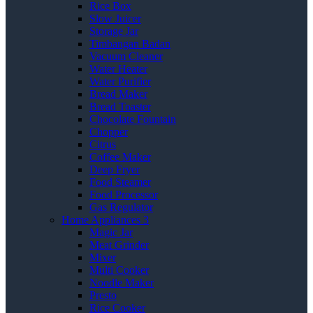
Rice Box
Slow Juicer
Storage Jar
Timbangan Badan
Vacuum Cleaner
Water Heater
Water Purifier
Bread Maker
Bread Toaster
Chocolate Fountain
Chopper
Citrus
Coffee Maker
Deep Fryer
Food Steamer
Food Processor
Gas Regulator
Home Appliances 3
Magic Jar
Meat Grinder
Mixer
Multi Cooker
Noodle Maker
Presto
Rice Cooker