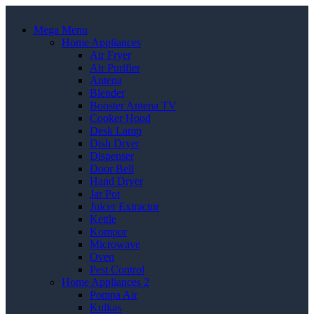
Mega Menu
Home Appliances
Air Fryer
Air Purifier
Antena
Blender
Booster Antena TV
Cooker Hood
Desk Lamp
Dish Dryer
Dispenser
Door Bell
Hand Dryer
Jar Pot
Juicer Extractor
Kettle
Kompor
Microwave
Oven
Pest Control
Home Appliances 2
Pompa Air
Kulkas