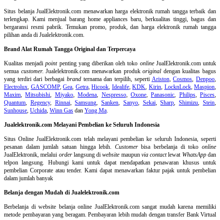
Situs belanja
JualElektronik.com menawarkan harga elektronik rumah tangga terbaik dan
terlengkap. Kami menjual barang home appliances baru, berkualitas tinggi, bagus dan
bergaransi resmi pabrik. Temukan promo, produk, dan harga elektronik rumah tangga
pilihan anda di Jualelektronik.com.
Brand Alat Rumah Tangga Original dan Terpercaya
Kualitas menjadi
point
penting yang diberikan oleh toko
online
JualElektronik.com untuk
semua
customer.
Jualelektronik.com menawarkan produk
original
dengan kualitas bagus
yang terdiri dari berbagai
brand
ternama dan terpilih, seperti
Ariston
,
Cosmos
,
Denpoo
,
Electrolux
,
GASCOMP
,
Gea
,
Getra
,
Hicook
,
Idealife
,
KDK
,
Kirin
,
LocknLock
,
Maspion
,
Maxim
,
Mitsubishi
,
Miyako
,
Modena
,
Nespresso
,
Oxone
,
Panasonic
,
Philips
,
Pisces
,
Quantum
,
Regency
,
Rinnai
,
Samsung
,
Sanken
,
Sanyo
,
Sekai
,
Sharp
,
Shimizu
,
Stein
,
Sunhouse
,
Uchida
,
Winn Gas
dan
Yong Ma
.
Jualelektronik.com Melayani Pembelian ke Seluruh Indonesia
Situs Online
JualElektronik.com telah melayani pembelian ke seluruh Indonesia, seperti
pesanan dalam jumlah satuan hingga lebih.
Customer
bisa berbelanja di toko
online
JualElektronik, melalui
order
langsung di
website
maupun
via contact
lewat
WhatsApp
dan
telpon langsung
.
Hubungi kami untuk dapat mendapatkan penawaran khusus untuk
pembelian Corporate atau tender. Kami dapat menawarkan faktur pajak untuk pembelian
dalam jumlah banyak
Belanja dengan Mudah di Jualelektronik.com
Berbelanja di
website belanja online
JualElektronik.com sangat mudah karena memiliki
metode pembayaran yang beragam. Pembayaran lebih mudah dengan transfer Bank Virtual