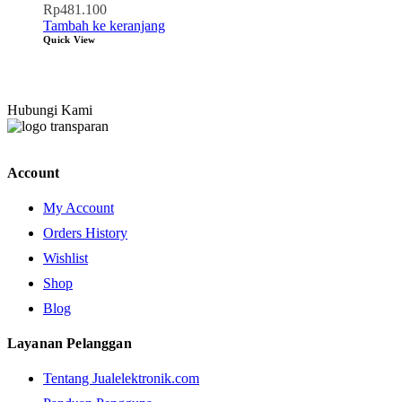
Rp
481.100
Tambah ke keranjang
Quick View
Hubungi Kami
Account
My Account
Orders History
Wishlist
Shop
Blog
Layanan Pelanggan
Tentang Jualelektronik.com