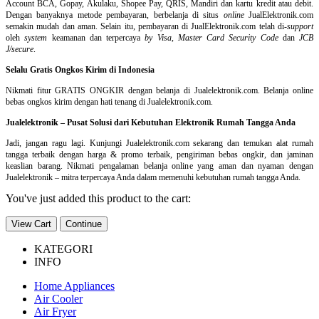
Account BCA, Gopay, Akulaku, Shopee Pay, QRIS, Mandiri dan kartu kredit atau debit.
Dengan banyaknya metode pembayaran, berbelanja di situs
online
JualElektronik.com
semakin mudah dan aman. Selain itu, pembayaran di JualElektronik.com telah di-
support
oleh
system
keamanan dan
terpercaya
by Visa
,
Master Card Security Code
dan
JCB
J/secure
.
Selalu Gratis Ongkos Kirim di Indonesia
Nikmati fitur GRATIS ONGKIR dengan belanja di Jualelektronik.com. Belanja online
bebas ongkos kirim dengan hati tenang di Jualelektronik.com.
Jualelektronik – Pusat Solusi dari Kebutuhan Elektronik Rumah Tangga Anda
Jadi, jangan ragu lagi. Kunjungi Jualelektronik.com sekarang dan temukan alat rumah
tangga terbaik dengan harga & promo terbaik, pengiriman bebas ongkir, dan jaminan
keaslian barang. Nikmati pengalaman belanja online yang aman dan nyaman dengan
Jualelektronik – mitra terpercaya Anda dalam memenuhi kebutuhan rumah tangga Anda.
You've just added this product to the cart:
View Cart
Continue
KATEGORI
INFO
Home Appliances
Air Cooler
Air Fryer