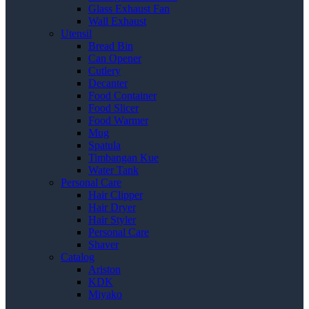
Glass Exhaust Fan
Wall Exhaust
Utensil
Bread Bin
Can Opener
Cutlery
Decanter
Food Container
Food Slicer
Food Warmer
Mug
Spatula
Timbangan Kue
Water Tank
Personal Care
Hair Clipper
Hair Dryer
Hair Styler
Personal Care
Shaver
Catalog
Ariston
KDK
Miyako