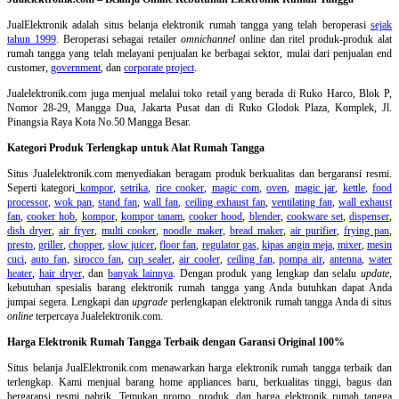
JualElektronik adalah
situs belanja elektronik rumah tangga
yang telah beroperasi
sejak
tahun 1999
. Beroperasi sebagai retailer
omnichannel
online dan ritel produk-produk alat
rumah tangga yang telah melayani penjualan ke berbagai sektor, mulai dari penjualan end
customer,
government
, dan
corporate project
.
Jualelektronik.com juga menjual melalui toko retail yang berada di Ruko Harco, Blok P,
Nomor 28-29, Mangga Dua, Jakarta Pusat dan di Ruko Glodok Plaza, Komplek, Jl.
Pinangsia Raya Kota No.50 Mangga Besar.
Kategori Produk Terlengkap untuk Alat Rumah Tangga
Situs Jualelektronik.com menyediakan beragam produk berkualitas dan bergaransi resmi.
Seperti kategori
kompor
,
setrika
,
rice cooker
,
magic com
,
oven
,
magic jar
,
kettle
,
food
processor
,
wok pan
,
stand fan
,
wall fan
,
ceiling exhaust fan
,
ventilating fan
,
wall exhaust
fan
,
cooker hob
,
kompor
,
kompor tanam
,
cooker hood
,
blender
,
cookware set
,
dispenser
,
dish dryer
,
air fryer
,
multi cooker
,
noodle maker
,
bread maker
,
air purifier
,
frying pan
,
presto
,
griller
,
chopper
,
slow juicer
,
floor fan
,
regulator gas
,
kipas angin meja
,
mixer
,
mesin
cuci
,
auto fan
,
sirocco fan
,
cup sealer
,
air cooler
,
ceiling fan
,
pompa air
,
antenna
,
water
heater
,
hair dryer
, dan
banyak lainnya
. Dengan produk yang lengkap dan selalu
update
,
kebutuhan spesialis barang elektronik rumah tangga yang Anda butuhkan dapat Anda
jumpai segera. Lengkapi dan
upgrade
perlengkapan elektronik rumah tangga Anda di situs
online
terpercaya Jualelektronik.com.
Harga Elektronik Rumah Tangga Terbaik dengan Garansi Original 100%
Situs belanja
JualElektronik.com menawarkan harga elektronik rumah tangga terbaik dan
terlengkap. Kami menjual barang home appliances baru, berkualitas tinggi, bagus dan
bergaransi resmi pabrik. Temukan promo, produk, dan harga elektronik rumah tangga