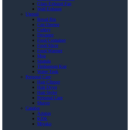
Glass Exhaust Fan
Wall Exhaust
Utensil
Bread Bin
Can Opener
Cutlery
Decanter
Food Container
Food Slicer
Food Warmer
Mug
Spatula
Timbangan Kue
Water Tank
Personal Care
Hair Clipper
Hair Dryer
Hair Styler
Personal Care
Shaver
Catalog
Ariston
KDK
Miyako