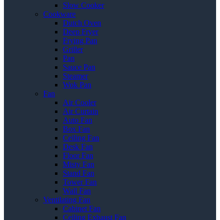
Slow Cooker
Cookware
Dutch Oven
Deep Fryer
Frying Pan
Griller
Pan
Sauce Pan
Steamer
Wok Pan
Fan
Air Cooler
Air Curtain
Auto Fan
Box Fan
Ceiling Fan
Desk Fan
Floor Fan
Misty Fan
Stand Fan
Tower Fan
Wall Fan
Ventilating Fan
Cabinet Fan
Ceiling Exhaust Fan