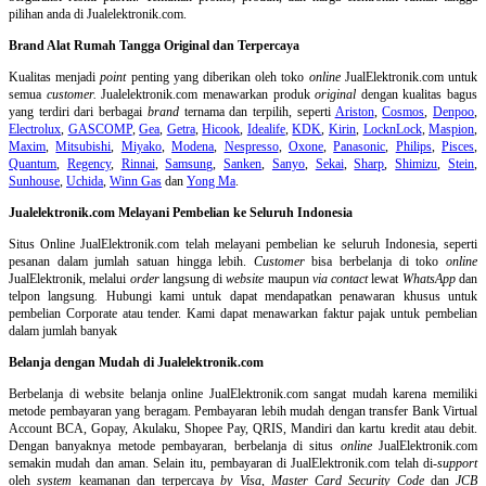
pilihan anda di Jualelektronik.com.
Brand Alat Rumah Tangga Original dan Terpercaya
Kualitas menjadi
point
penting yang diberikan oleh toko
online
JualElektronik.com untuk
semua
customer.
Jualelektronik.com menawarkan produk
original
dengan kualitas bagus
yang terdiri dari berbagai
brand
ternama dan terpilih, seperti
Ariston
,
Cosmos
,
Denpoo
,
Electrolux
,
GASCOMP
,
Gea
,
Getra
,
Hicook
,
Idealife
,
KDK
,
Kirin
,
LocknLock
,
Maspion
,
Maxim
,
Mitsubishi
,
Miyako
,
Modena
,
Nespresso
,
Oxone
,
Panasonic
,
Philips
,
Pisces
,
Quantum
,
Regency
,
Rinnai
,
Samsung
,
Sanken
,
Sanyo
,
Sekai
,
Sharp
,
Shimizu
,
Stein
,
Sunhouse
,
Uchida
,
Winn Gas
dan
Yong Ma
.
Jualelektronik.com Melayani Pembelian ke Seluruh Indonesia
Situs Online
JualElektronik.com telah melayani pembelian ke seluruh Indonesia, seperti
pesanan dalam jumlah satuan hingga lebih.
Customer
bisa berbelanja di toko
online
JualElektronik, melalui
order
langsung di
website
maupun
via contact
lewat
WhatsApp
dan
telpon langsung
.
Hubungi kami untuk dapat mendapatkan penawaran khusus untuk
pembelian Corporate atau tender. Kami dapat menawarkan faktur pajak untuk pembelian
dalam jumlah banyak
Belanja dengan Mudah di Jualelektronik.com
Berbelanja di
website belanja online
JualElektronik.com sangat mudah karena memiliki
metode pembayaran yang beragam. Pembayaran lebih mudah dengan transfer Bank Virtual
Account BCA, Gopay, Akulaku, Shopee Pay, QRIS, Mandiri dan kartu kredit atau debit.
Dengan banyaknya metode pembayaran, berbelanja di situs
online
JualElektronik.com
semakin mudah dan aman. Selain itu, pembayaran di JualElektronik.com telah di-
support
oleh
system
keamanan dan
terpercaya
by Visa
,
Master Card Security Code
dan
JCB