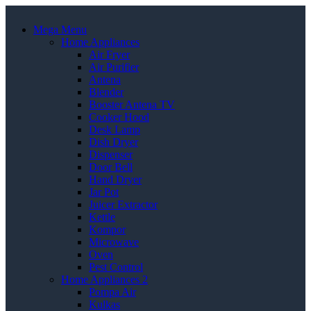
Mega Menu
Home Appliances
Air Fryer
Air Purifier
Antena
Blender
Booster Antena TV
Cooker Hood
Desk Lamp
Dish Dryer
Dispenser
Door Bell
Hand Dryer
Jar Pot
Juicer Extractor
Kettle
Kompor
Microwave
Oven
Pest Control
Home Appliances 2
Pompa Air
Kulkas