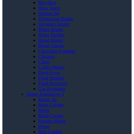
Rice Box
Slow Juicer
Storage Jar
Timbangan Badan
Vacuum Cleaner
Water Heater
Water Purifier
Bread Maker
Bread Toaster
Chocolate Fountain
Chopper
Citrus
Coffee Maker
Deep Fryer
Food Steamer
Food Processor
Gas Regulator
Home Appliances 3
Magic Jar
Meat Grinder
Mixer
Multi Cooker
Noodle Maker
Presto
Rice Cooker