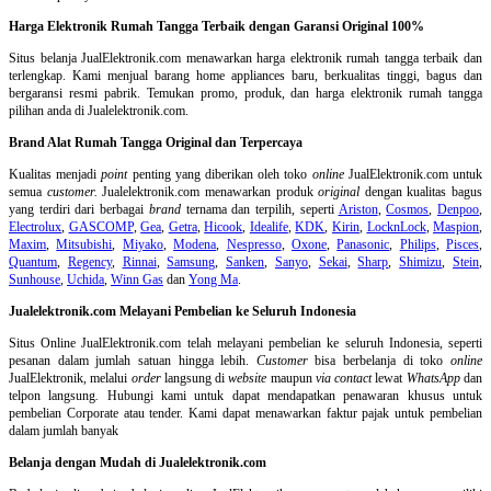
Harga Elektronik Rumah Tangga Terbaik dengan Garansi Original 100%
Situs belanja
JualElektronik.com menawarkan harga elektronik rumah tangga terbaik dan
terlengkap. Kami menjual barang home appliances baru, berkualitas tinggi, bagus dan
bergaransi resmi pabrik. Temukan promo, produk, dan harga elektronik rumah tangga
pilihan anda di Jualelektronik.com.
Brand Alat Rumah Tangga Original dan Terpercaya
Kualitas menjadi
point
penting yang diberikan oleh toko
online
JualElektronik.com untuk
semua
customer.
Jualelektronik.com menawarkan produk
original
dengan kualitas bagus
yang terdiri dari berbagai
brand
ternama dan terpilih, seperti
Ariston
,
Cosmos
,
Denpoo
,
Electrolux
,
GASCOMP
,
Gea
,
Getra
,
Hicook
,
Idealife
,
KDK
,
Kirin
,
LocknLock
,
Maspion
,
Maxim
,
Mitsubishi
,
Miyako
,
Modena
,
Nespresso
,
Oxone
,
Panasonic
,
Philips
,
Pisces
,
Quantum
,
Regency
,
Rinnai
,
Samsung
,
Sanken
,
Sanyo
,
Sekai
,
Sharp
,
Shimizu
,
Stein
,
Sunhouse
,
Uchida
,
Winn Gas
dan
Yong Ma
.
Jualelektronik.com Melayani Pembelian ke Seluruh Indonesia
Situs Online
JualElektronik.com telah melayani pembelian ke seluruh Indonesia, seperti
pesanan dalam jumlah satuan hingga lebih.
Customer
bisa berbelanja di toko
online
JualElektronik, melalui
order
langsung di
website
maupun
via contact
lewat
WhatsApp
dan
telpon langsung
.
Hubungi kami untuk dapat mendapatkan penawaran khusus untuk
pembelian Corporate atau tender. Kami dapat menawarkan faktur pajak untuk pembelian
dalam jumlah banyak
Belanja dengan Mudah di Jualelektronik.com