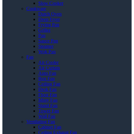
Slow Cooker
Cookware
Dutch Oven
Deep Fryer
Frying Pan
Griller
Pan
Sauce Pan
Steamer
Wok Pan
Fan
Air Cooler
Air Curtain
Auto Fan
Box Fan
Ceiling Fan
Desk Fan
Floor Fan
Misty Fan
Stand Fan
Tower Fan
Wall Fan
Ventilating Fan
Cabinet Fan
Ceiling Exhaust Fan