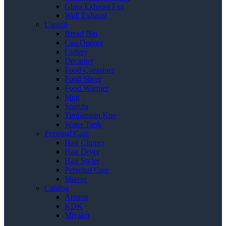
Glass Exhaust Fan
Wall Exhaust
Utensil
Bread Bin
Can Opener
Cutlery
Decanter
Food Container
Food Slicer
Food Warmer
Mug
Spatula
Timbangan Kue
Water Tank
Personal Care
Hair Clipper
Hair Dryer
Hair Styler
Personal Care
Shaver
Catalog
Ariston
KDK
Miyako