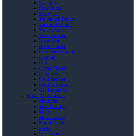
Rice Box
Slow Juicer
Storage Jar
Timbangan Badan
Vacuum Cleaner
Water Heater
Water Purifier
Bread Maker
Bread Toaster
Chocolate Fountain
Chopper
Citrus
Coffee Maker
Deep Fryer
Food Steamer
Food Processor
Gas Regulator
Home Appliances 3
Magic Jar
Meat Grinder
Mixer
Multi Cooker
Noodle Maker
Presto
Rice Cooker