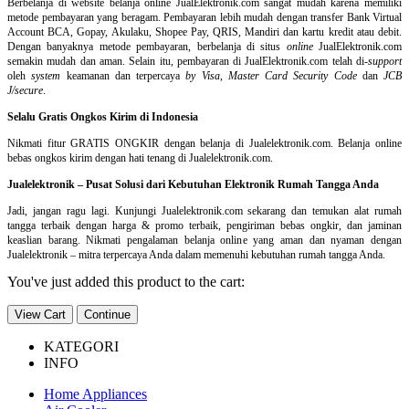
Berbelanja di
website belanja online
JualElektronik.com sangat mudah karena memiliki
metode pembayaran yang beragam. Pembayaran lebih mudah dengan transfer Bank Virtual
Account BCA, Gopay, Akulaku, Shopee Pay, QRIS, Mandiri dan kartu kredit atau debit.
Dengan banyaknya metode pembayaran, berbelanja di situs
online
JualElektronik.com
semakin mudah dan aman. Selain itu, pembayaran di JualElektronik.com telah di-
support
oleh
system
keamanan dan
terpercaya
by Visa
,
Master Card Security Code
dan
JCB
J/secure
.
Selalu Gratis Ongkos Kirim di Indonesia
Nikmati fitur GRATIS ONGKIR dengan belanja di Jualelektronik.com. Belanja online
bebas ongkos kirim dengan hati tenang di Jualelektronik.com.
Jualelektronik – Pusat Solusi dari Kebutuhan Elektronik Rumah Tangga Anda
Jadi, jangan ragu lagi. Kunjungi Jualelektronik.com sekarang dan temukan alat rumah
tangga terbaik dengan harga & promo terbaik, pengiriman bebas ongkir, dan jaminan
keaslian barang. Nikmati pengalaman belanja online yang aman dan nyaman dengan
Jualelektronik – mitra terpercaya Anda dalam memenuhi kebutuhan rumah tangga Anda.
You've just added this product to the cart:
View Cart
Continue
KATEGORI
INFO
Home Appliances