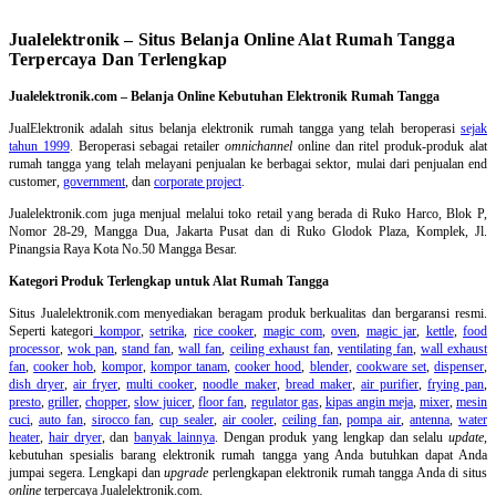
Jualelektronik – Situs Belanja Online Alat Rumah Tangga
Terpercaya Dan Terlengkap
Jualelektronik.com – Belanja Online Kebutuhan Elektronik Rumah Tangga
JualElektronik adalah
situs belanja elektronik rumah tangga
yang telah beroperasi
sejak
tahun 1999
. Beroperasi sebagai retailer
omnichannel
online dan ritel produk-produk alat
rumah tangga yang telah melayani penjualan ke berbagai sektor, mulai dari penjualan end
customer,
government
, dan
corporate project
.
Jualelektronik.com juga menjual melalui toko retail yang berada di Ruko Harco, Blok P,
Nomor 28-29, Mangga Dua, Jakarta Pusat dan di Ruko Glodok Plaza, Komplek, Jl.
Pinangsia Raya Kota No.50 Mangga Besar.
Kategori Produk Terlengkap untuk Alat Rumah Tangga
Situs Jualelektronik.com menyediakan beragam produk berkualitas dan bergaransi resmi.
Seperti kategori
kompor
,
setrika
,
rice cooker
,
magic com
,
oven
,
magic jar
,
kettle
,
food
processor
,
wok pan
,
stand fan
,
wall fan
,
ceiling exhaust fan
,
ventilating fan
,
wall exhaust
fan
,
cooker hob
,
kompor
,
kompor tanam
,
cooker hood
,
blender
,
cookware set
,
dispenser
,
dish dryer
,
air fryer
,
multi cooker
,
noodle maker
,
bread maker
,
air purifier
,
frying pan
,
presto
,
griller
,
chopper
,
slow juicer
,
floor fan
,
regulator gas
,
kipas angin meja
,
mixer
,
mesin
cuci
,
auto fan
,
sirocco fan
,
cup sealer
,
air cooler
,
ceiling fan
,
pompa air
,
antenna
,
water
heater
,
hair dryer
, dan
banyak lainnya
. Dengan produk yang lengkap dan selalu
update
,
kebutuhan spesialis barang elektronik rumah tangga yang Anda butuhkan dapat Anda
jumpai segera. Lengkapi dan
upgrade
perlengkapan elektronik rumah tangga Anda di situs
online
terpercaya Jualelektronik.com.