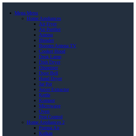
Mega Menu
Home Appliances
Air Fryer
Air Purifier
Antena
Blender
Booster Antena TV
Cooker Hood
Desk Lamp
Dish Dryer
Dispenser
Door Bell
Hand Dryer
Jar Pot
Juicer Extractor
Kettle
Kompor
Microwave
Oven
Pest Control
Home Appliances 2
Pompa Air
Kulkas