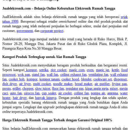
Jualelektronik.com – Belanja Online Kebutuhan Elektronik Rumah Tangga
JualElektronik adalah
situs belanja elektronik rumah tangga
yang telah beroperasi
sejak
tahun 1999
. Beroperasi sebagai retailer
omnichannel
online dan ritel produk-produk alat
rumah tangga yang telah melayani penjualan ke berbagai sektor, mulai dari penjualan end
customer,
government
, dan
corporate project
.
Jualelektronik.com juga menjual melalui toko retail yang berada di Ruko Harco, Blok P,
Nomor 28-29, Mangga Dua, Jakarta Pusat dan di Ruko Glodok Plaza, Komplek, Jl.
Pinangsia Raya Kota No.50 Mangga Besar.
Kategori Produk Terlengkap untuk Alat Rumah Tangga
Situs Jualelektronik.com menyediakan beragam produk berkualitas dan bergaransi resmi.
Seperti kategori
kompor
,
setrika
,
rice cooker
,
magic com
,
oven
,
magic jar
,
kettle
,
food
processor
,
wok pan
,
stand fan
,
wall fan
,
ceiling exhaust fan
,
ventilating fan
,
wall exhaust
fan
,
cooker hob
,
kompor
,
kompor tanam
,
cooker hood
,
blender
,
cookware set
,
dispenser
,
dish dryer
,
air fryer
,
multi cooker
,
noodle maker
,
bread maker
,
air purifier
,
frying pan
,
presto
,
griller
,
chopper
,
slow juicer
,
floor fan
,
regulator gas
,
kipas angin meja
,
mixer
,
mesin
cuci
,
auto fan
,
sirocco fan
,
cup sealer
,
air cooler
,
ceiling fan
,
pompa air
,
antenna
,
water
heater
,
hair dryer
, dan
banyak lainnya
. Dengan produk yang lengkap dan selalu
update
,
kebutuhan spesialis barang elektronik rumah tangga yang Anda butuhkan dapat Anda
jumpai segera. Lengkapi dan
upgrade
perlengkapan elektronik rumah tangga Anda di situs
online
terpercaya Jualelektronik.com.
Harga Elektronik Rumah Tangga Terbaik dengan Garansi Original 100%
Situs belanja
JualElektronik.com menawarkan harga elektronik rumah tangga terbaik dan