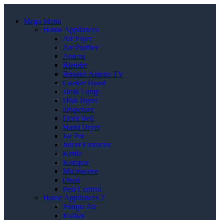
Mega Menu
Home Appliances
Air Fryer
Air Purifier
Antena
Blender
Booster Antena TV
Cooker Hood
Desk Lamp
Dish Dryer
Dispenser
Door Bell
Hand Dryer
Jar Pot
Juicer Extractor
Kettle
Kompor
Microwave
Oven
Pest Control
Home Appliances 2
Pompa Air
Kulkas