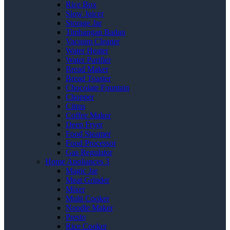
Rice Box
Slow Juicer
Storage Jar
Timbangan Badan
Vacuum Cleaner
Water Heater
Water Purifier
Bread Maker
Bread Toaster
Chocolate Fountain
Chopper
Citrus
Coffee Maker
Deep Fryer
Food Steamer
Food Processor
Gas Regulator
Home Appliances 3
Magic Jar
Meat Grinder
Mixer
Multi Cooker
Noodle Maker
Presto
Rice Cooker