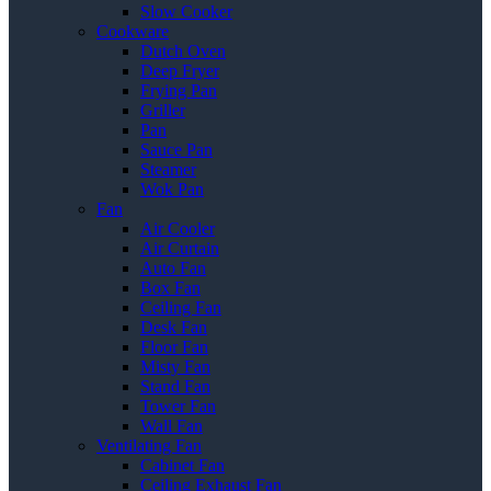
Slow Cooker
Cookware
Dutch Oven
Deep Fryer
Frying Pan
Griller
Pan
Sauce Pan
Steamer
Wok Pan
Fan
Air Cooler
Air Curtain
Auto Fan
Box Fan
Ceiling Fan
Desk Fan
Floor Fan
Misty Fan
Stand Fan
Tower Fan
Wall Fan
Ventilating Fan
Cabinet Fan
Ceiling Exhaust Fan