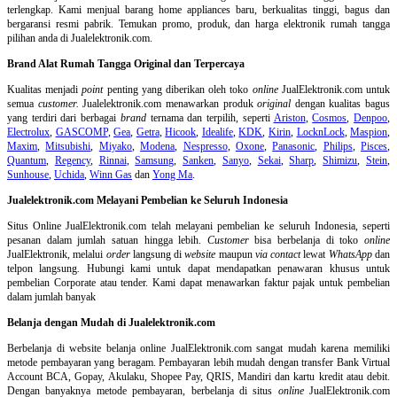
terlengkap. Kami menjual barang home appliances baru, berkualitas tinggi, bagus dan
bergaransi resmi pabrik. Temukan promo, produk, dan harga elektronik rumah tangga
pilihan anda di Jualelektronik.com.
Brand Alat Rumah Tangga Original dan Terpercaya
Kualitas menjadi
point
penting yang diberikan oleh toko
online
JualElektronik.com untuk
semua
customer.
Jualelektronik.com menawarkan produk
original
dengan kualitas bagus
yang terdiri dari berbagai
brand
ternama dan terpilih, seperti
Ariston
,
Cosmos
,
Denpoo
,
Electrolux
,
GASCOMP
,
Gea
,
Getra
,
Hicook
,
Idealife
,
KDK
,
Kirin
,
LocknLock
,
Maspion
,
Maxim
,
Mitsubishi
,
Miyako
,
Modena
,
Nespresso
,
Oxone
,
Panasonic
,
Philips
,
Pisces
,
Quantum
,
Regency
,
Rinnai
,
Samsung
,
Sanken
,
Sanyo
,
Sekai
,
Sharp
,
Shimizu
,
Stein
,
Sunhouse
,
Uchida
,
Winn Gas
dan
Yong Ma
.
Jualelektronik.com Melayani Pembelian ke Seluruh Indonesia
Situs Online
JualElektronik.com telah melayani pembelian ke seluruh Indonesia, seperti
pesanan dalam jumlah satuan hingga lebih.
Customer
bisa berbelanja di toko
online
JualElektronik, melalui
order
langsung di
website
maupun
via contact
lewat
WhatsApp
dan
telpon langsung
.
Hubungi kami untuk dapat mendapatkan penawaran khusus untuk
pembelian Corporate atau tender. Kami dapat menawarkan faktur pajak untuk pembelian
dalam jumlah banyak
Belanja dengan Mudah di Jualelektronik.com
Berbelanja di
website belanja online
JualElektronik.com sangat mudah karena memiliki
metode pembayaran yang beragam. Pembayaran lebih mudah dengan transfer Bank Virtual
Account BCA, Gopay, Akulaku, Shopee Pay, QRIS, Mandiri dan kartu kredit atau debit.
Dengan banyaknya metode pembayaran, berbelanja di situs
online
JualElektronik.com