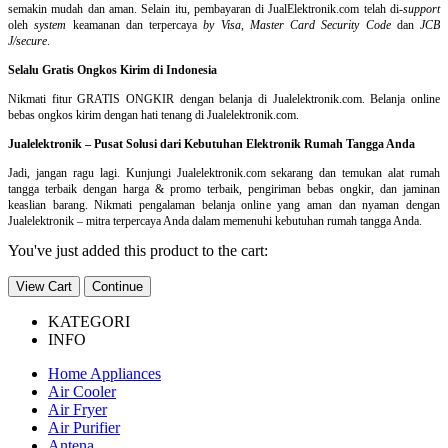
semakin mudah dan aman. Selain itu, pembayaran di JualElektronik.com telah di-
support
oleh
system
keamanan dan
terpercaya
by Visa
,
Master Card Security Code
dan
JCB
J/secure
.
Selalu Gratis Ongkos Kirim di Indonesia
Nikmati fitur GRATIS ONGKIR dengan belanja di Jualelektronik.com. Belanja online
bebas ongkos kirim dengan hati tenang di Jualelektronik.com.
Jualelektronik – Pusat Solusi dari Kebutuhan Elektronik Rumah Tangga Anda
Jadi, jangan ragu lagi. Kunjungi Jualelektronik.com sekarang dan temukan alat rumah
tangga terbaik dengan harga & promo terbaik, pengiriman bebas ongkir, dan jaminan
keaslian barang. Nikmati pengalaman belanja online yang aman dan nyaman dengan
Jualelektronik – mitra terpercaya Anda dalam memenuhi kebutuhan rumah tangga Anda.
You've just added this product to the cart:
View Cart
Continue
KATEGORI
INFO
Home Appliances
Air Cooler
Air Fryer
Air Purifier
Antena