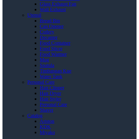
Glass Exhaust Fan
Wall Exhaust
Utensil
Bread Bin
Can Opener
Cutlery
Decanter
Food Container
Food Slicer
Food Warmer
Mug
Spatula
Timbangan Kue
Water Tank
Personal Care
Hair Clipper
Hair Dryer
Hair Styler
Personal Care
Shaver
Catalog
Ariston
KDK
Miyako