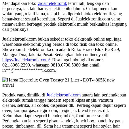
Mendapatkan toko
grosir elektronik
termurah, lengkap dan
terpercaya, tak lain harus selekti lebih dahulu. Cukup memakan
waktu yang relatif lama, tetapi bisa diperoleh toko elektronik yang
benar-benar sesuai keperluan. Seperti di Jualelektronik.com yang
menawarkan berbagai produk elektronik murah berkualitas langsung
dari pabriknya.
Jualelektronik.com bukan sekedar toko elektronik online tapi juga
warehouse elektronik yang berada di toko fisik dan toko online.
Showroom Jualelektronik.com ada di Ruko Hraco Blok P 28-29,
Mangga Dua, Jakarta Pusat. Sedangkan toko onlinenya di
https://Jualelektronik.com/
. Bisa juga hubungi di nomor
021.8068.2299, whatsapp 0818.0700.5080 dan email
in
**
@
************
ik.com
.
Produk yang dimiliki di
Jualelektronik.com
antara lain perlengkapan
elektronik rumah tangga modern seperti kipas angin, vacuum
cleaner, setrika, air cooler, dispenser dll. Perlengkapan dapur seperti
oven, kompor gas, magic com, magic jar, bread toaster, dll.
Kebutuhan dapur seperti blender, mixer, food processor, dll.
Perlengkapan lain seperti pisau, sendok, lunch box, panci, fry pan,
presto, timbangan, dll. Serta hair treatment seperti hair styler, hair