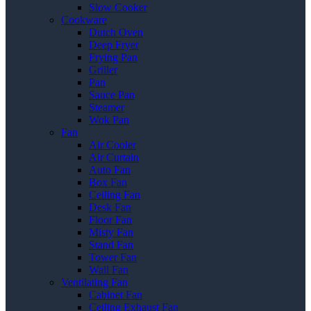
Slow Cooker
Cookware
Dutch Oven
Deep Fryer
Frying Pan
Griller
Pan
Sauce Pan
Steamer
Wok Pan
Fan
Air Cooler
Air Curtain
Auto Fan
Box Fan
Ceiling Fan
Desk Fan
Floor Fan
Misty Fan
Stand Fan
Tower Fan
Wall Fan
Ventilating Fan
Cabinet Fan
Ceiling Exhaust Fan