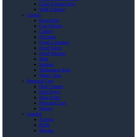
Glass Exhaust Fan
Wall Exhaust
Utensil
Bread Bin
Can Opener
Cutlery
Decanter
Food Container
Food Slicer
Food Warmer
Mug
Spatula
Timbangan Kue
Water Tank
Personal Care
Hair Clipper
Hair Dryer
Hair Styler
Personal Care
Shaver
Catalog
Ariston
KDK
Miyako