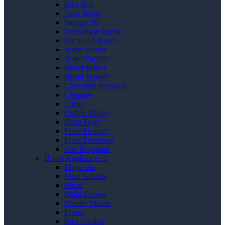
Rice Box
Slow Juicer
Storage Jar
Timbangan Badan
Vacuum Cleaner
Water Heater
Water Purifier
Bread Maker
Bread Toaster
Chocolate Fountain
Chopper
Citrus
Coffee Maker
Deep Fryer
Food Steamer
Food Processor
Gas Regulator
Home Appliances 3
Magic Jar
Meat Grinder
Mixer
Multi Cooker
Noodle Maker
Presto
Rice Cooker