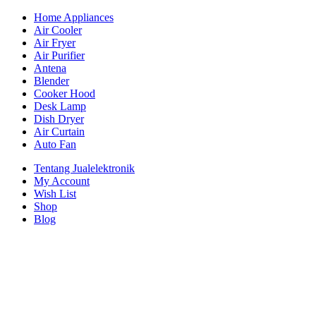
Home Appliances
Air Cooler
Air Fryer
Air Purifier
Antena
Blender
Cooker Hood
Desk Lamp
Dish Dryer
Air Curtain
Auto Fan
Tentang Jualelektronik
My Account
Wish List
Shop
Blog