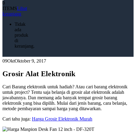
0
ITEMS
Lihat
keranjang
Tidak
ada
produk
di
keranjang.
09
Okt
Oktober 9, 2017
Grosir Alat Elektronik
Cari Barang elektronik untuk hadiah? Atau cari barang elektronik
untuk project? Tentu saja belanja di grosir alat elektronik adalah
jawabannya. Dan memang ada banyak tempat grosir barang
elektronik yang bisa dipilih. Mulai dari jenis barang, cara belanja,
metode pembayaran sampai harga yang ditawarkan.
Cari tahu juga:
Harga Grosir Elektronik Murah