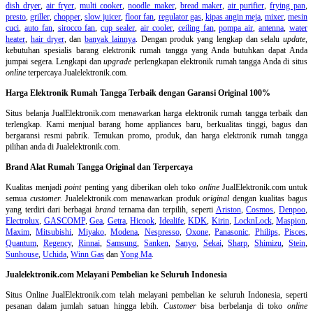
dish dryer
,
air fryer
,
multi cooker
,
noodle maker
,
bread maker
,
air purifier
,
frying pan
,
presto
,
griller
,
chopper
,
slow juicer
,
floor fan
,
regulator gas
,
kipas angin meja
,
mixer
,
mesin
cuci
,
auto fan
,
sirocco fan
,
cup sealer
,
air cooler
,
ceiling fan
,
pompa air
,
antenna
,
water
heater
,
hair dryer
, dan
banyak lainnya
. Dengan produk yang lengkap dan selalu
update
,
kebutuhan spesialis barang elektronik rumah tangga yang Anda butuhkan dapat Anda
jumpai segera. Lengkapi dan
upgrade
perlengkapan elektronik rumah tangga Anda di situs
online
terpercaya Jualelektronik.com.
Harga Elektronik Rumah Tangga Terbaik dengan Garansi Original 100%
Situs belanja
JualElektronik.com menawarkan harga elektronik rumah tangga terbaik dan
terlengkap. Kami menjual barang home appliances baru, berkualitas tinggi, bagus dan
bergaransi resmi pabrik. Temukan promo, produk, dan harga elektronik rumah tangga
pilihan anda di Jualelektronik.com.
Brand Alat Rumah Tangga Original dan Terpercaya
Kualitas menjadi
point
penting yang diberikan oleh toko
online
JualElektronik.com untuk
semua
customer.
Jualelektronik.com menawarkan produk
original
dengan kualitas bagus
yang terdiri dari berbagai
brand
ternama dan terpilih, seperti
Ariston
,
Cosmos
,
Denpoo
,
Electrolux
,
GASCOMP
,
Gea
,
Getra
,
Hicook
,
Idealife
,
KDK
,
Kirin
,
LocknLock
,
Maspion
,
Maxim
,
Mitsubishi
,
Miyako
,
Modena
,
Nespresso
,
Oxone
,
Panasonic
,
Philips
,
Pisces
,
Quantum
,
Regency
,
Rinnai
,
Samsung
,
Sanken
,
Sanyo
,
Sekai
,
Sharp
,
Shimizu
,
Stein
,
Sunhouse
,
Uchida
,
Winn Gas
dan
Yong Ma
.
Jualelektronik.com Melayani Pembelian ke Seluruh Indonesia
Situs Online
JualElektronik.com telah melayani pembelian ke seluruh Indonesia, seperti
pesanan dalam jumlah satuan hingga lebih.
Customer
bisa berbelanja di toko
online