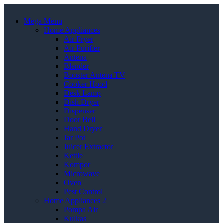
Mega Menu
Home Appliances
Air Fryer
Air Purifier
Antena
Blender
Booster Antena TV
Cooker Hood
Desk Lamp
Dish Dryer
Dispenser
Door Bell
Hand Dryer
Jar Pot
Juicer Extractor
Kettle
Kompor
Microwave
Oven
Pest Control
Home Appliances 2
Pompa Air
Kulkas