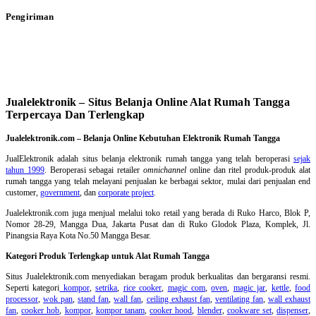
Pengiriman
Jualelektronik – Situs Belanja Online Alat Rumah Tangga
Terpercaya Dan Terlengkap
Jualelektronik.com – Belanja Online Kebutuhan Elektronik Rumah Tangga
JualElektronik adalah
situs belanja elektronik rumah tangga
yang telah beroperasi
sejak
tahun 1999
. Beroperasi sebagai retailer
omnichannel
online dan ritel produk-produk alat
rumah tangga yang telah melayani penjualan ke berbagai sektor, mulai dari penjualan end
customer,
government
, dan
corporate project
.
Jualelektronik.com juga menjual melalui toko retail yang berada di Ruko Harco, Blok P,
Nomor 28-29, Mangga Dua, Jakarta Pusat dan di Ruko Glodok Plaza, Komplek, Jl.
Pinangsia Raya Kota No.50 Mangga Besar.
Kategori Produk Terlengkap untuk Alat Rumah Tangga
Situs Jualelektronik.com menyediakan beragam produk berkualitas dan bergaransi resmi.
Seperti kategori
kompor
,
setrika
,
rice cooker
,
magic com
,
oven
,
magic jar
,
kettle
,
food
processor
,
wok pan
,
stand fan
,
wall fan
,
ceiling exhaust fan
,
ventilating fan
,
wall exhaust
fan
,
cooker hob
,
kompor
,
kompor tanam
,
cooker hood
,
blender
,
cookware set
,
dispenser
,