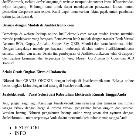
JualElektronik, melalui
order
langsung di
website
maupun
via contact
lewat
WhatsApp
dan
telpon langsung
.
Hubungi kami untuk dapat mendapatkan penawaran khusus untuk
pembelian Corporate atau tender. Kami dapat menawarkan faktur pajak untuk pembelian
dalam jumlah banyak
Belanja dengan Mudah di Jualelektronik.com
Berbelanja di
website belanja online
JualElektronik.com sangat mudah karena memiliki
metode pembayaran yang beragam. Pembayaran lebih mudah dengan transfer Bank Virtual
Account BCA, Gopay, Akulaku, Shopee Pay, QRIS, Mandiri dan kartu kredit atau debit.
Dengan banyaknya metode pembayaran, berbelanja di situs
online
JualElektronik.com
semakin mudah dan aman. Selain itu, pembayaran di JualElektronik.com telah di-
support
oleh
system
keamanan dan
terpercaya
by Visa
,
Master Card Security Code
dan
JCB
J/secure
.
Selalu Gratis Ongkos Kirim di Indonesia
Nikmati fitur GRATIS ONGKIR dengan belanja di Jualelektronik.com. Belanja online
bebas ongkos kirim dengan hati tenang di Jualelektronik.com.
Jualelektronik – Pusat Solusi dari Kebutuhan Elektronik Rumah Tangga Anda
Jadi, jangan ragu lagi. Kunjungi Jualelektronik.com sekarang dan temukan alat rumah
tangga terbaik dengan harga & promo terbaik, pengiriman bebas ongkir, dan jaminan
keaslian barang. Nikmati pengalaman belanja online yang aman dan nyaman dengan
Jualelektronik – mitra terpercaya Anda dalam memenuhi kebutuhan rumah tangga Anda.
KATEGORI
INFO