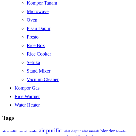
Kompor Tanam
Microwave
Oven
Pisau Dapur
Presto
Rice Box
Rice Cooker
Setrika
Stand Mixer
Vacuum Cleaner
Kompor Gas
Rice Warmer
Water Heater
Tags
air purifier
blender
alat dapur
alat masak
air conditioner
air cooler
blender