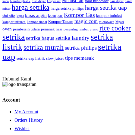
exhaust fan
food processor
kaca
blender plastik
dish dryer
Dispenser
hair dryer
hand
harga setrika
harga setrika uap
harga setrika philips
mixer
Kompor Gas
kipas angin
kompor
kompor induksi
idul adha
kipas
magic com
Kompor Tanam
kompor infrared
kompor rinnai
microwave
Mpasi
rice cooker
oven
pembersih udara
penanak nasi
pengering rambut
presto
setrika
setrika
setrika laundry
setrika bagus
setrika
listrik
setrika murah
setrika philips
uap
tips memasak
setrika uap listrik
slow juicer
Hubungi Kami
Account
My Account
Orders History
Wishlist