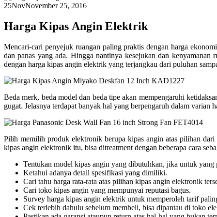
25
Nov
November 25, 2016
Harga Kipas Angin Elektrik
Mencari-cari penyejuk ruangan paling praktis dengan harga ekonom
dan panas yang ada. Hingga nantinya kesejukan dan kenyamanan ru
dengan harga kipas angin elektrik yang terjangkau dari puluhan sampa
Beda merk, beda model dan beda tipe akan mempengaruhi ketidaksama
gugat. Jelasnya terdapat banyak hal yang berpengaruh dalam varian ha
Pilih memilih produk elektronik berupa kipas angin atas pilihan da
kipas angin elektronik itu, bisa ditreatment dengan beberapa cara seba
Tentukan model kipas angin yang dibutuhkan, jika untuk yang port
Ketahui adanya detail spesifikasi yang dimiliki.
Cari tahu harga rata-rata atas pilihan kipas angin elektronik ters
Cari toko kipas angin yang mempunyai reputasi bagus.
Survey harga kipas angin elektrik untuk memperoleh tarif palin
Cek terlebih dahulu sebelum membeli, bisa dipantau di toko elekt
Pastikan ada garansi ataupun return atas hal-hal yang bukan te