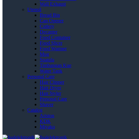
Wall Exhaust
Utensil
Bread Bin
Can Opener
Cutlery
Decanter
Food Container
Food Slicer
Food Warmer
Mug
Spatula
Timbangan Kue
Water Tank
Personal Care
Hair Clipper
Hair Dryer
Hair Styler
Personal Care
Shaver
Catalog
Ariston
KDK
Miyako