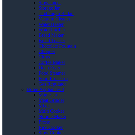
Slow Juicer
Storage Jar
Timbangan Badan
Vacuum Cleaner
Water Heater
Water Purifier
Bread Maker
Bread Toaster
Chocolate Fountain
Chopper
Citrus
Coffee Maker
Deep Fryer
Food Steamer
Food Processor
Gas Regulator
Home Appliances 3
Magic Jar
Meat Grinder
Mixer
Multi Cooker
Noodle Maker
Presto
Rice Cooker
Slow Cooker