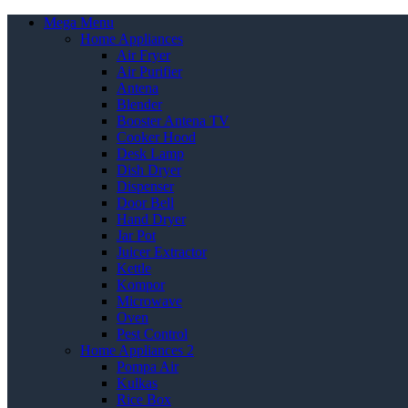
Mega Menu
Home Appliances
Air Fryer
Air Purifier
Antena
Blender
Booster Antena TV
Cooker Hood
Desk Lamp
Dish Dryer
Dispenser
Door Bell
Hand Dryer
Jar Pot
Juicer Extractor
Kettle
Kompor
Microwave
Oven
Pest Control
Home Appliances 2
Pompa Air
Kulkas
Rice Box