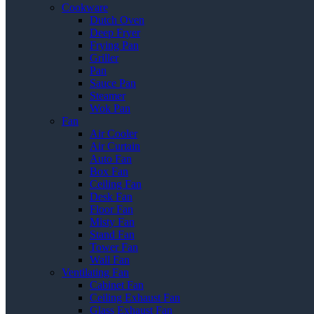
Cookware
Dutch Oven
Deep Fryer
Frying Pan
Griller
Pan
Sauce Pan
Steamer
Wok Pan
Fan
Air Cooler
Air Curtain
Auto Fan
Box Fan
Ceiling Fan
Desk Fan
Floor Fan
Misty Fan
Stand Fan
Tower Fan
Wall Fan
Ventilating Fan
Cabinet Fan
Ceiling Exhaust Fan
Glass Exhaust Fan