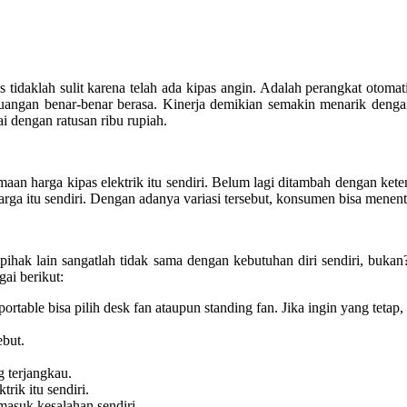
is tidaklah sulit karena telah ada kipas angin. Adalah perangkat o
angan benar-benar berasa. Kinerja demikian semakin menarik dengan 
i dengan ratusan ribu rupiah.
an harga kipas elektrik itu sendiri. Belum lagi ditambah dengan kete
rga itu sendiri. Dengan adanya variasi tersebut, konsumen bisa menentuk
ri pihak lain sangatlah tidak sama dengan kebutuhan diri sendiri, bu
gai berikut:
able bisa pilih desk fan ataupun standing fan. Jika ingin yang tetap, b
ebut.
g terjangkau.
rik itu sendiri.
rmasuk kesalahan sendiri.