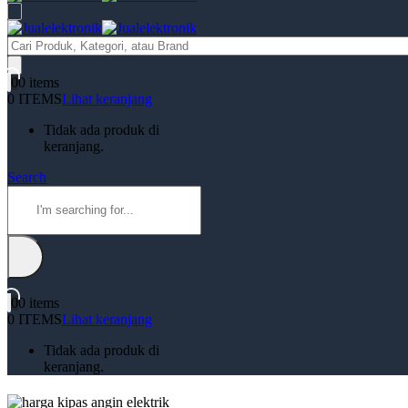
Products
search
0
0 items
0 ITEMS
Lihat keranjang
Tidak ada produk di
keranjang.
Search
0
0 items
0 ITEMS
Lihat keranjang
Tidak ada produk di
keranjang.