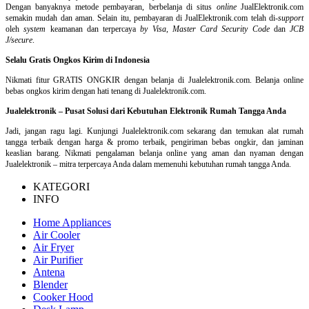
Dengan banyaknya metode pembayaran, berbelanja di situs
online
JualElektronik.com
semakin mudah dan aman. Selain itu, pembayaran di JualElektronik.com telah di-
support
oleh
system
keamanan dan
terpercaya
by Visa
,
Master Card Security Code
dan
JCB
J/secure
.
Selalu Gratis Ongkos Kirim di Indonesia
Nikmati fitur GRATIS ONGKIR dengan belanja di Jualelektronik.com. Belanja online
bebas ongkos kirim dengan hati tenang di Jualelektronik.com.
Jualelektronik – Pusat Solusi dari Kebutuhan Elektronik Rumah Tangga Anda
Jadi, jangan ragu lagi. Kunjungi Jualelektronik.com sekarang dan temukan alat rumah
tangga terbaik dengan harga & promo terbaik, pengiriman bebas ongkir, dan jaminan
keaslian barang. Nikmati pengalaman belanja online yang aman dan nyaman dengan
Jualelektronik – mitra terpercaya Anda dalam memenuhi kebutuhan rumah tangga Anda.
KATEGORI
INFO
Home Appliances
Air Cooler
Air Fryer
Air Purifier
Antena
Blender
Cooker Hood