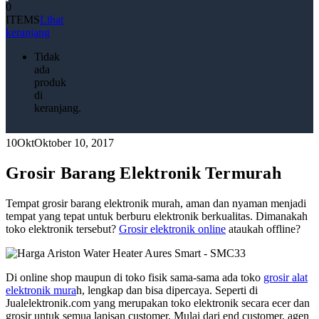
0
ITEMS
Lihat
keranjang
Tidak
ada
produk
di
keranjang.
10
Okt
Oktober 10, 2017
Grosir Barang Elektronik Termurah
Tempat grosir barang elektronik murah, aman dan nyaman menjadi
tempat yang tepat untuk berburu elektronik berkualitas. Dimanakah
toko elektronik tersebut?
Grosir elektronik online
ataukah offline?
Di online shop maupun di toko fisik sama-sama ada toko
grosir alat
elektronik mura
h, lengkap dan bisa dipercaya. Seperti di
Jualelektronik.com yang merupakan toko elektronik secara ecer dan
grosir untuk semua lapisan customer. Mulai dari end customer, agen