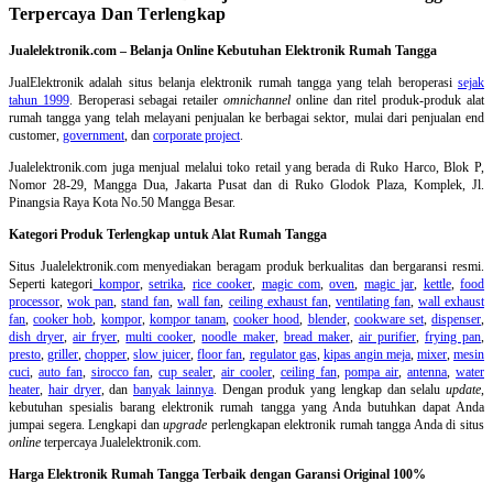
Terpercaya Dan Terlengkap
Jualelektronik.com – Belanja Online Kebutuhan Elektronik Rumah Tangga
JualElektronik adalah
situs belanja elektronik rumah tangga
yang telah beroperasi
sejak
tahun 1999
. Beroperasi sebagai retailer
omnichannel
online dan ritel produk-produk alat
rumah tangga yang telah melayani penjualan ke berbagai sektor, mulai dari penjualan end
customer,
government
, dan
corporate project
.
Jualelektronik.com juga menjual melalui toko retail yang berada di Ruko Harco, Blok P,
Nomor 28-29, Mangga Dua, Jakarta Pusat dan di Ruko Glodok Plaza, Komplek, Jl.
Pinangsia Raya Kota No.50 Mangga Besar.
Kategori Produk Terlengkap untuk Alat Rumah Tangga
Situs Jualelektronik.com menyediakan beragam produk berkualitas dan bergaransi resmi.
Seperti kategori
kompor
,
setrika
,
rice cooker
,
magic com
,
oven
,
magic jar
,
kettle
,
food
processor
,
wok pan
,
stand fan
,
wall fan
,
ceiling exhaust fan
,
ventilating fan
,
wall exhaust
fan
,
cooker hob
,
kompor
,
kompor tanam
,
cooker hood
,
blender
,
cookware set
,
dispenser
,
dish dryer
,
air fryer
,
multi cooker
,
noodle maker
,
bread maker
,
air purifier
,
frying pan
,
presto
,
griller
,
chopper
,
slow juicer
,
floor fan
,
regulator gas
,
kipas angin meja
,
mixer
,
mesin
cuci
,
auto fan
,
sirocco fan
,
cup sealer
,
air cooler
,
ceiling fan
,
pompa air
,
antenna
,
water
heater
,
hair dryer
, dan
banyak lainnya
. Dengan produk yang lengkap dan selalu
update
,
kebutuhan spesialis barang elektronik rumah tangga yang Anda butuhkan dapat Anda
jumpai segera. Lengkapi dan
upgrade
perlengkapan elektronik rumah tangga Anda di situs
online
terpercaya Jualelektronik.com.
Harga Elektronik Rumah Tangga Terbaik dengan Garansi Original 100%