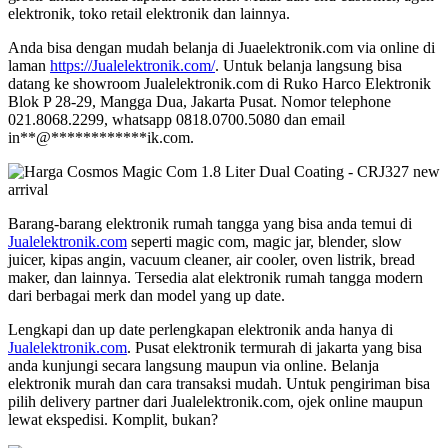
elektronik, toko retail elektronik dan lainnya.
Anda bisa dengan mudah belanja di Juaelektronik.com via online di
laman
https://Jualelektronik.com/
. Untuk belanja langsung bisa
datang ke showroom Jualelektronik.com di Ruko Harco Elektronik
Blok P 28-29, Mangga Dua, Jakarta Pusat. Nomor telephone
021.8068.2299, whatsapp 0818.0700.5080 dan email
in
**
@
************
ik.com
.
Barang-barang elektronik rumah tangga yang bisa anda temui di
Jualelektronik.com
seperti magic com, magic jar, blender, slow
juicer, kipas angin, vacuum cleaner, air cooler, oven listrik, bread
maker, dan lainnya. Tersedia alat elektronik rumah tangga modern
dari berbagai merk dan model yang up date.
Lengkapi dan up date perlengkapan elektronik anda hanya di
Jualelektronik.com
. Pusat elektronik termurah di jakarta yang bisa
anda kunjungi secara langsung maupun via online. Belanja
elektronik murah dan cara transaksi mudah. Untuk pengiriman bisa
pilih delivery partner dari Jualelektronik.com, ojek online maupun
lewat ekspedisi. Komplit, bukan?