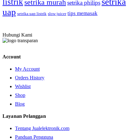
setrika
listrik
setrika murah
setrika philips
uap
tips memasak
setrika uap listrik
slow juicer
Hubungi Kami
Account
My Account
Orders History
Wishlist
Shop
Blog
Layanan Pelanggan
Tentang Jualelektronik.com
Panduan Pengguna