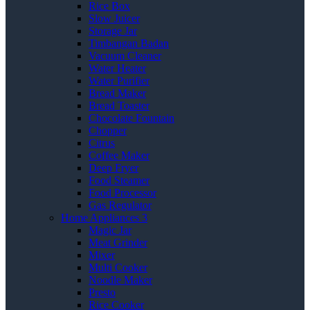
Rice Box
Slow Juicer
Storage Jar
Timbangan Badan
Vacuum Cleaner
Water Heater
Water Purifier
Bread Maker
Bread Toaster
Chocolate Fountain
Chopper
Citrus
Coffee Maker
Deep Fryer
Food Steamer
Food Processor
Gas Regulator
Home Appliances 3
Magic Jar
Meat Grinder
Mixer
Multi Cooker
Noodle Maker
Presto
Rice Cooker