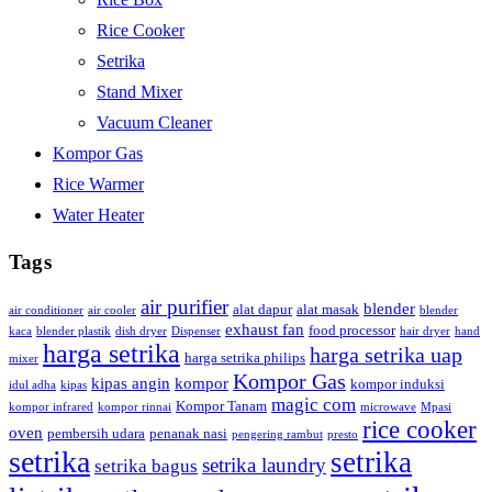
Rice Cooker
Setrika
Stand Mixer
Vacuum Cleaner
Kompor Gas
Rice Warmer
Water Heater
Tags
air purifier
blender
alat dapur
alat masak
air conditioner
air cooler
blender
exhaust fan
food processor
kaca
blender plastik
dish dryer
Dispenser
hair dryer
hand
harga setrika
harga setrika uap
harga setrika philips
mixer
Kompor Gas
kipas angin
kompor
kompor induksi
idul adha
kipas
magic com
Kompor Tanam
kompor infrared
kompor rinnai
microwave
Mpasi
rice cooker
oven
pembersih udara
penanak nasi
pengering rambut
presto
setrika
setrika
setrika laundry
setrika bagus