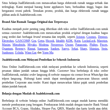
Situs belanja
JualElektronik.com menawarkan harga elektronik rumah tangga terbaik dan
terlengkap. Kami menjual barang home appliances baru, berkualitas tinggi, bagus dan
bergaransi resmi pabrik. Temukan promo, produk, dan harga elektronik rumah tangga
pilihan anda di Jualelektronik.com.
Brand Alat Rumah Tangga Original dan Terpercaya
Kualitas menjadi
point
penting yang diberikan oleh toko
online
JualElektronik.com untuk
semua
customer.
Jualelektronik.com menawarkan produk
original
dengan kualitas bagus
yang terdiri dari berbagai
brand
ternama dan terpilih, seperti
Ariston
,
Cosmos
,
Denpoo
,
Electrolux
,
GASCOMP
,
Gea
,
Getra
,
Hicook
,
Idealife
,
KDK
,
Kirin
,
LocknLock
,
Maspion
,
Maxim
,
Mitsubishi
,
Miyako
,
Modena
,
Nespresso
,
Oxone
,
Panasonic
,
Philips
,
Pisces
,
Quantum
,
Regency
,
Rinnai
,
Samsung
,
Sanken
,
Sanyo
,
Sekai
,
Sharp
,
Shimizu
,
Stein
,
Sunhouse
,
Uchida
,
Winn Gas
dan
Yong Ma
.
Jualelektronik.com Melayani Pembelian ke Seluruh Indonesia
Situs Online
JualElektronik.com telah melayani pembelian ke seluruh Indonesia, seperti
pesanan dalam jumlah satuan hingga lebih.
Customer
bisa berbelanja di toko
online
JualElektronik, melalui
order
langsung di
website
maupun
via contact
lewat
WhatsApp
dan
telpon langsung
.
Hubungi kami untuk dapat mendapatkan penawaran khusus untuk
pembelian Corporate atau tender. Kami dapat menawarkan faktur pajak untuk pembelian
dalam jumlah banyak
Belanja dengan Mudah di Jualelektronik.com
Berbelanja di
website belanja online
JualElektronik.com sangat mudah karena memiliki
metode pembayaran yang beragam. Pembayaran lebih mudah dengan transfer Bank Virtual
Account BCA, Gopay, Akulaku, Shopee Pay, QRIS, Mandiri dan kartu kredit atau debit.