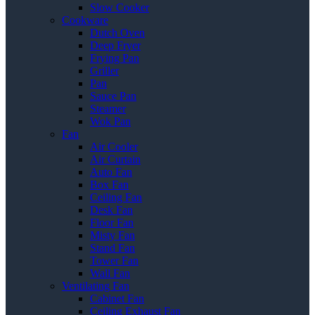
Slow Cooker
Cookware
Dutch Oven
Deep Fryer
Frying Pan
Griller
Pan
Sauce Pan
Steamer
Wok Pan
Fan
Air Cooler
Air Curtain
Auto Fan
Box Fan
Ceiling Fan
Desk Fan
Floor Fan
Misty Fan
Stand Fan
Tower Fan
Wall Fan
Ventilating Fan
Cabinet Fan
Ceiling Exhaust Fan