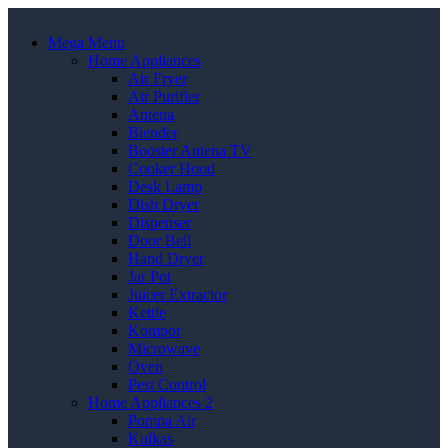
Mega Menu
Home Appliances
Air Fryer
Air Purifier
Antena
Blender
Booster Antena TV
Cooker Hood
Desk Lamp
Dish Dryer
Dispenser
Door Bell
Hand Dryer
Jar Pot
Juicer Extractor
Kettle
Kompor
Microwave
Oven
Pest Control
Home Appliances 2
Pompa Air
Kulkas