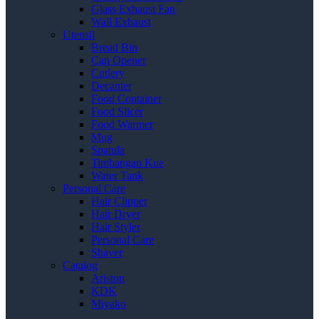
Glass Exhaust Fan
Wall Exhaust
Utensil
Bread Bin
Can Opener
Cutlery
Decanter
Food Container
Food Slicer
Food Warmer
Mug
Spatula
Timbangan Kue
Water Tank
Personal Care
Hair Clipper
Hair Dryer
Hair Styler
Personal Care
Shaver
Catalog
Ariston
KDK
Miyako