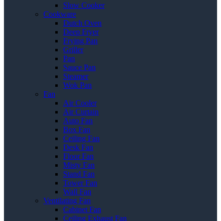
Slow Cooker
Cookware
Dutch Oven
Deep Fryer
Frying Pan
Griller
Pan
Sauce Pan
Steamer
Wok Pan
Fan
Air Cooler
Air Curtain
Auto Fan
Box Fan
Ceiling Fan
Desk Fan
Floor Fan
Misty Fan
Stand Fan
Tower Fan
Wall Fan
Ventilating Fan
Cabinet Fan
Ceiling Exhaust Fan