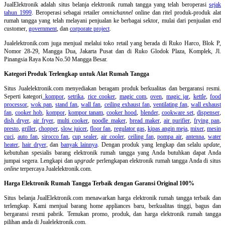
JualElektronik adalah
situs belanja elektronik rumah tangga
yang telah beroperasi
sejak
tahun 1999
. Beroperasi sebagai retailer
omnichannel
online dan ritel produk-produk alat
rumah tangga yang telah melayani penjualan ke berbagai sektor, mulai dari penjualan end
customer,
government
, dan
corporate project
.
Jualelektronik.com juga menjual melalui toko retail yang berada di Ruko Harco, Blok P,
Nomor 28-29, Mangga Dua, Jakarta Pusat dan di Ruko Glodok Plaza, Komplek, Jl.
Pinangsia Raya Kota No.50 Mangga Besar.
Kategori Produk Terlengkap untuk Alat Rumah Tangga
Situs Jualelektronik.com menyediakan beragam produk berkualitas dan bergaransi resmi.
Seperti kategori
kompor
,
setrika
,
rice cooker
,
magic com
,
oven
,
magic jar
,
kettle
,
food
processor
,
wok pan
,
stand fan
,
wall fan
,
ceiling exhaust fan
,
ventilating fan
,
wall exhaust
fan
,
cooker hob
,
kompor
,
kompor tanam
,
cooker hood
,
blender
,
cookware set
,
dispenser
,
dish dryer
,
air fryer
,
multi cooker
,
noodle maker
,
bread maker
,
air purifier
,
frying pan
,
presto
,
griller
,
chopper
,
slow juicer
,
floor fan
,
regulator gas
,
kipas angin meja
,
mixer
,
mesin
cuci
,
auto fan
,
sirocco fan
,
cup sealer
,
air cooler
,
ceiling fan
,
pompa air
,
antenna
,
water
heater
,
hair dryer
, dan
banyak lainnya
. Dengan produk yang lengkap dan selalu
update
,
kebutuhan spesialis barang elektronik rumah tangga yang Anda butuhkan dapat Anda
jumpai segera. Lengkapi dan
upgrade
perlengkapan elektronik rumah tangga Anda di situs
online
terpercaya Jualelektronik.com.
Harga Elektronik Rumah Tangga Terbaik dengan Garansi Original 100%
Situs belanja
JualElektronik.com menawarkan harga elektronik rumah tangga terbaik dan
terlengkap. Kami menjual barang home appliances baru, berkualitas tinggi, bagus dan
bergaransi resmi pabrik. Temukan promo, produk, dan harga elektronik rumah tangga
pilihan anda di Jualelektronik.com.