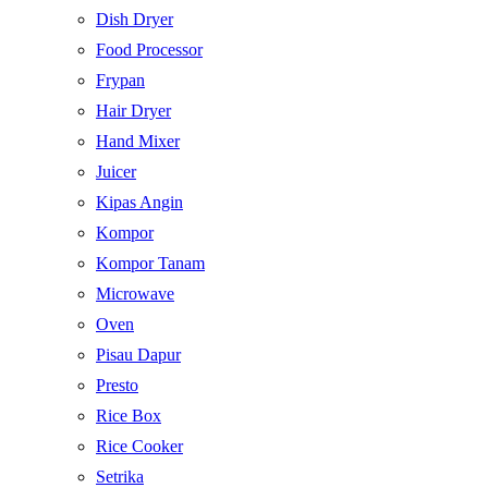
Dish Dryer
Food Processor
Frypan
Hair Dryer
Hand Mixer
Juicer
Kipas Angin
Kompor
Kompor Tanam
Microwave
Oven
Pisau Dapur
Presto
Rice Box
Rice Cooker
Setrika