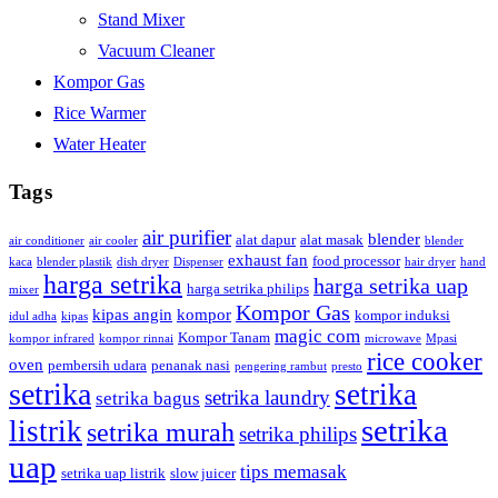
Stand Mixer
Vacuum Cleaner
Kompor Gas
Rice Warmer
Water Heater
Tags
air purifier
blender
alat dapur
alat masak
air conditioner
air cooler
blender
exhaust fan
food processor
kaca
blender plastik
dish dryer
Dispenser
hair dryer
hand
harga setrika
harga setrika uap
harga setrika philips
mixer
Kompor Gas
kipas angin
kompor
kompor induksi
idul adha
kipas
magic com
Kompor Tanam
kompor infrared
kompor rinnai
microwave
Mpasi
rice cooker
oven
pembersih udara
penanak nasi
pengering rambut
presto
setrika
setrika
setrika laundry
setrika bagus
setrika
listrik
setrika murah
setrika philips
uap
tips memasak
setrika uap listrik
slow juicer