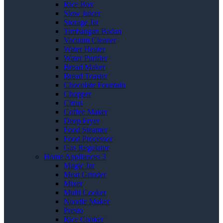
Rice Box
Slow Juicer
Storage Jar
Timbangan Badan
Vacuum Cleaner
Water Heater
Water Purifier
Bread Maker
Bread Toaster
Chocolate Fountain
Chopper
Citrus
Coffee Maker
Deep Fryer
Food Steamer
Food Processor
Gas Regulator
Home Appliances 3
Magic Jar
Meat Grinder
Mixer
Multi Cooker
Noodle Maker
Presto
Rice Cooker