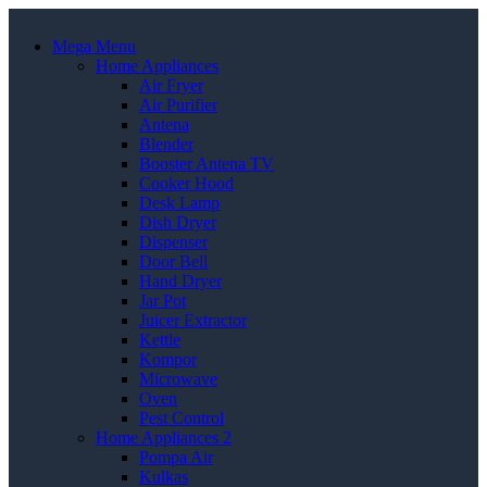
Mega Menu
Home Appliances
Air Fryer
Air Purifier
Antena
Blender
Booster Antena TV
Cooker Hood
Desk Lamp
Dish Dryer
Dispenser
Door Bell
Hand Dryer
Jar Pot
Juicer Extractor
Kettle
Kompor
Microwave
Oven
Pest Control
Home Appliances 2
Pompa Air
Kulkas