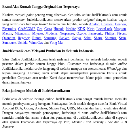
Brand Alat Rumah Tangga Original dan Terpercaya
Kualitas menjadi
point
penting yang diberikan oleh toko
online
JualElektronik.com untuk
semua
customer.
Jualelektronik.com menawarkan produk
original
dengan kualitas bagus
yang terdiri dari berbagai
brand
ternama dan terpilih, seperti
Ariston
,
Cosmos
,
Denpoo
,
Electrolux
,
GASCOMP
,
Gea
,
Getra
,
Hicook
,
Idealife
,
KDK
,
Kirin
,
LocknLock
,
Maspion
,
Maxim
,
Mitsubishi
,
Miyako
,
Modena
,
Nespresso
,
Oxone
,
Panasonic
,
Philips
,
Pisces
,
Quantum
,
Regency
,
Rinnai
,
Samsung
,
Sanken
,
Sanyo
,
Sekai
,
Sharp
,
Shimizu
,
Stein
,
Sunhouse
,
Uchida
,
Winn Gas
dan
Yong Ma
.
Jualelektronik.com Melayani Pembelian ke Seluruh Indonesia
Situs Online
JualElektronik.com telah melayani pembelian ke seluruh Indonesia, seperti
pesanan dalam jumlah satuan hingga lebih.
Customer
bisa berbelanja di toko
online
JualElektronik, melalui
order
langsung di
website
maupun
via contact
lewat
WhatsApp
dan
telpon langsung
.
Hubungi kami untuk dapat mendapatkan penawaran khusus untuk
pembelian Corporate atau tender. Kami dapat menawarkan faktur pajak untuk pembelian
dalam jumlah banyak
Belanja dengan Mudah di Jualelektronik.com
Berbelanja di
website belanja online
JualElektronik.com sangat mudah karena memiliki
metode pembayaran yang beragam. Pembayaran lebih mudah dengan transfer Bank Virtual
Account BCA, Gopay, Akulaku, Shopee Pay, QRIS, Mandiri dan kartu kredit atau debit.
Dengan banyaknya metode pembayaran, berbelanja di situs
online
JualElektronik.com
semakin mudah dan aman. Selain itu, pembayaran di JualElektronik.com telah di-
support
oleh
system
keamanan dan
terpercaya
by Visa
,
Master Card Security Code
dan
JCB
J/secure
.