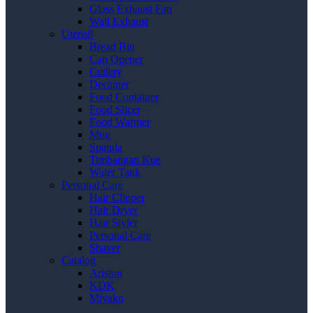
Glass Exhaust Fan
Wall Exhaust
Utensil
Bread Bin
Can Opener
Cutlery
Decanter
Food Container
Food Slicer
Food Warmer
Mug
Spatula
Timbangan Kue
Water Tank
Personal Care
Hair Clipper
Hair Dryer
Hair Styler
Personal Care
Shaver
Catalog
Ariston
KDK
Miyako