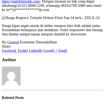
https://jualelektronik.com/
. Dengan layanan no telp yang dapat
dihubungi di 021.8068.2299, whatsapp 0818.0700.5080 atau email
ke
in
**
@
************
ik.com
.
Harga kipas angin murah di online maupun toko fisik adalah sama.
Kemudahan belanjanya pun demikian. Order responsive dan barang
bisa diantar sampai tujuan maupun diambil ke showroom.
pada
By
General
Komentar Dinonaktifkan
Distributor
Share:
Kipas
Facebook
Twitter
LinkedIn
Google +
Email
Angin
Author
Related
Posts