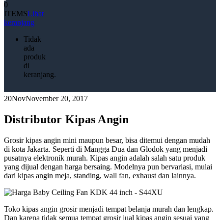
0
ITEMS
Lihat
keranjang
Tidak
ada
produk
di
keranjang.
20
Nov
November 20, 2017
Distributor Kipas Angin
Grosir kipas angin mini maupun besar, bisa ditemui dengan mudah
di kota Jakarta. Seperti di Mangga Dua dan Glodok yang menjadi
pusatnya elektronik murah. Kipas angin adalah salah satu produk
yang dijual dengan harga bersaing. Modelnya pun bervariasi, mulai
dari kipas angin meja, standing, wall fan, exhaust dan lainnya.
Toko kipas angin grosir menjadi tempat belanja murah dan lengkap.
Dan karena tidak semua tempat grosir jual kipas angin sesuai yang