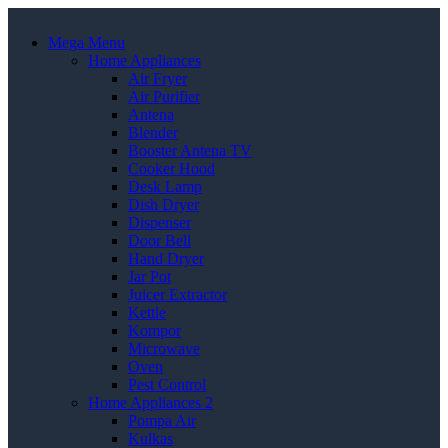
Mega Menu
Home Appliances
Air Fryer
Air Purifier
Antena
Blender
Booster Antena TV
Cooker Hood
Desk Lamp
Dish Dryer
Dispenser
Door Bell
Hand Dryer
Jar Pot
Juicer Extractor
Kettle
Kompor
Microwave
Oven
Pest Control
Home Appliances 2
Pompa Air
Kulkas