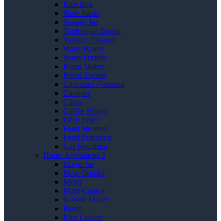
Rice Box
Slow Juicer
Storage Jar
Timbangan Badan
Vacuum Cleaner
Water Heater
Water Purifier
Bread Maker
Bread Toaster
Chocolate Fountain
Chopper
Citrus
Coffee Maker
Deep Fryer
Food Steamer
Food Processor
Gas Regulator
Home Appliances 3
Magic Jar
Meat Grinder
Mixer
Multi Cooker
Noodle Maker
Presto
Rice Cooker