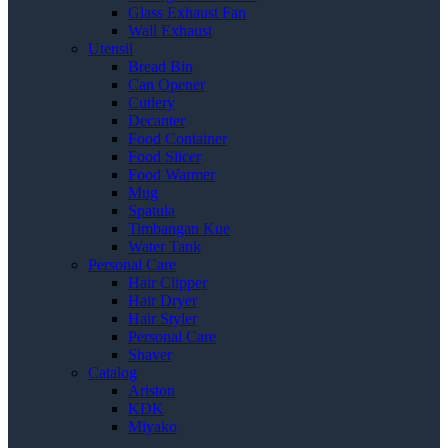
Glass Exhaust Fan
Wall Exhaust
Utensil
Bread Bin
Can Opener
Cutlery
Decanter
Food Container
Food Slicer
Food Warmer
Mug
Spatula
Timbangan Kue
Water Tank
Personal Care
Hair Clipper
Hair Dryer
Hair Styler
Personal Care
Shaver
Catalog
Ariston
KDK
Miyako