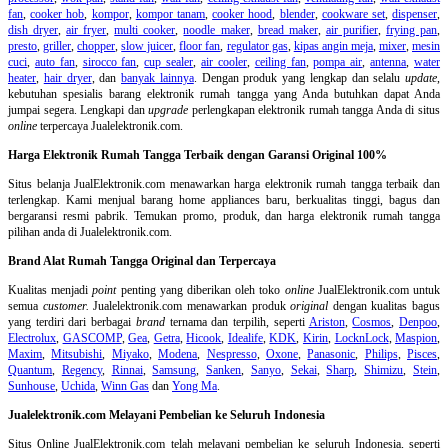
fan
,
cooker hob
,
kompor
,
kompor tanam
,
cooker hood
,
blender
,
cookware set
,
dispenser
,
dish dryer
,
air fryer
,
multi cooker
,
noodle maker
,
bread maker
,
air purifier
,
frying pan
,
presto
,
griller
,
chopper
,
slow juicer
,
floor fan
,
regulator gas
,
kipas angin meja
,
mixer
,
mesin
cuci
,
auto fan
,
sirocco fan
,
cup sealer
,
air cooler
,
ceiling fan
,
pompa air
,
antenna
,
water
heater
,
hair dryer
, dan
banyak lainnya
. Dengan produk yang lengkap dan selalu
update
,
kebutuhan spesialis barang elektronik rumah tangga yang Anda butuhkan dapat Anda
jumpai segera. Lengkapi dan
upgrade
perlengkapan elektronik rumah tangga Anda di situs
online
terpercaya Jualelektronik.com.
Harga Elektronik Rumah Tangga Terbaik dengan Garansi Original 100%
Situs belanja
JualElektronik.com menawarkan harga elektronik rumah tangga terbaik dan
terlengkap. Kami menjual barang home appliances baru, berkualitas tinggi, bagus dan
bergaransi resmi pabrik. Temukan promo, produk, dan harga elektronik rumah tangga
pilihan anda di Jualelektronik.com.
Brand Alat Rumah Tangga Original dan Terpercaya
Kualitas menjadi
point
penting yang diberikan oleh toko
online
JualElektronik.com untuk
semua
customer.
Jualelektronik.com menawarkan produk
original
dengan kualitas bagus
yang terdiri dari berbagai
brand
ternama dan terpilih, seperti
Ariston
,
Cosmos
,
Denpoo
,
Electrolux
,
GASCOMP
,
Gea
,
Getra
,
Hicook
,
Idealife
,
KDK
,
Kirin
,
LocknLock
,
Maspion
,
Maxim
,
Mitsubishi
,
Miyako
,
Modena
,
Nespresso
,
Oxone
,
Panasonic
,
Philips
,
Pisces
,
Quantum
,
Regency
,
Rinnai
,
Samsung
,
Sanken
,
Sanyo
,
Sekai
,
Sharp
,
Shimizu
,
Stein
,
Sunhouse
,
Uchida
,
Winn Gas
dan
Yong Ma
.
Jualelektronik.com Melayani Pembelian ke Seluruh Indonesia
Situs Online
JualElektronik.com telah melayani pembelian ke seluruh Indonesia, seperti