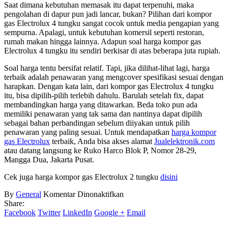
Saat dimana kebutuhan memasak itu dapat terpenuhi, maka
pengolahan di dapur pun jadi lancar, bukan? Pilihan dari kompor
gas Electrolux 4 tungku sangat cocok untuk media pengapian yang
sempurna. Apalagi, untuk kebutuhan komersil seperti restoran,
rumah makan hingga lainnya. Adapun soal harga kompor gas
Electrolux 4 tungku itu sendiri berkisar di atas beberapa juta rupiah.
Soal harga tentu bersifat relatif. Tapi, jika dilihat-lihat lagi, harga
terbaik adalah penawaran yang mengcover spesifikasi sesuai dengan
harapkan. Dengan kata lain, dari kompor gas Electrolux 4 tungku
itu, bisa dipilih-pilih terlebih dahulu. Barulah setelah fix, dapat
membandingkan harga yang ditawarkan. Beda toko pun ada
memiliki penawaran yang tak sama dan nantinya dapat dipilih
sebagai bahan perbandingan sebelum diiyakan untuk pilih
penawaran yang paling sesuai. Untuk mendapatkan
harga kompor
gas Electrolux
terbaik, Anda bisa akses alamat
Jualelektronik.com
atau datang langsung ke Ruko Harco Blok P, Nomor 28-29,
Mangga Dua, Jakarta Pusat.
Cek juga harga kompor gas Electrolux 2 tungku
disini
pada
By
General
Komentar Dinonaktifkan
Kompor
Share:
Gas
Facebook
Twitter
LinkedIn
Google +
Email
Electrolux