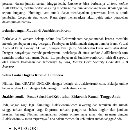
pesanan dalam jumlah satuan hingga lebih.
Customer
bisa berbelanja di toko
online
JualElektronik, melalui
order
langsung di
website
maupun
via contact
lewat
WhatsApp
dan
telpon langsung
.
Hubungi kami untuk dapat mendapatkan penawaran khusus untuk
pembelian Corporate atau tender. Kami dapat menawarkan faktur pajak untuk pembelian
dalam jumlah banyak
Belanja dengan Mudah di Jualelektronik.com
Berbelanja di
website belanja online
JualElektronik.com sangat mudah karena memiliki
metode pembayaran yang beragam. Pembayaran lebih mudah dengan transfer Bank Virtual
Account BCA, Gopay, Akulaku, Shopee Pay, QRIS, Mandiri dan kartu kredit atau debit.
Dengan banyaknya metode pembayaran, berbelanja di situs
online
JualElektronik.com
semakin mudah dan aman. Selain itu, pembayaran di JualElektronik.com telah di-
support
oleh
system
keamanan dan
terpercaya
by Visa
,
Master Card Security Code
dan
JCB
J/secure
.
Selalu Gratis Ongkos Kirim di Indonesia
Nikmati fitur GRATIS ONGKIR dengan belanja di Jualelektronik.com. Belanja online
bebas ongkos kirim dengan hati tenang di Jualelektronik.com.
Jualelektronik – Pusat Solusi dari Kebutuhan Elektronik Rumah Tangga Anda
Jadi, jangan ragu lagi. Kunjungi Jualelektronik.com sekarang dan temukan alat rumah
tangga terbaik dengan harga & promo terbaik, pengiriman bebas ongkir, dan jaminan
keaslian barang. Nikmati pengalaman belanja online yang aman dan nyaman dengan
Jualelektronik – mitra terpercaya Anda dalam memenuhi kebutuhan rumah tangga Anda.
KATEGORI