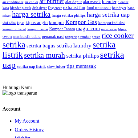
air purifier
blender
alat dapur
alat masak
air conditioner
air cooler
blender
exhaust fan
food processor
kaca
blender plastik
dish dryer
Dispenser
hair dryer
hand
harga setrika
harga setrika uap
harga setrika philips
mixer
Kompor Gas
kipas angin
kompor
kompor induksi
idul adha
kipas
magic com
Kompor Tanam
kompor infrared
kompor rinnai
microwave
Mpasi
rice cooker
oven
pembersih udara
penanak nasi
pengering rambut
presto
setrika
setrika
setrika laundry
setrika bagus
setrika
listrik
setrika murah
setrika philips
uap
tips memasak
setrika uap listrik
slow juicer
Hubungi Kami
Account
My Account
Orders History