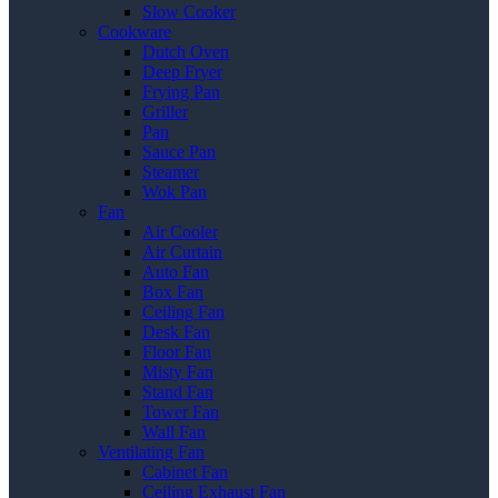
Slow Cooker
Cookware
Dutch Oven
Deep Fryer
Frying Pan
Griller
Pan
Sauce Pan
Steamer
Wok Pan
Fan
Air Cooler
Air Curtain
Auto Fan
Box Fan
Ceiling Fan
Desk Fan
Floor Fan
Misty Fan
Stand Fan
Tower Fan
Wall Fan
Ventilating Fan
Cabinet Fan
Ceiling Exhaust Fan