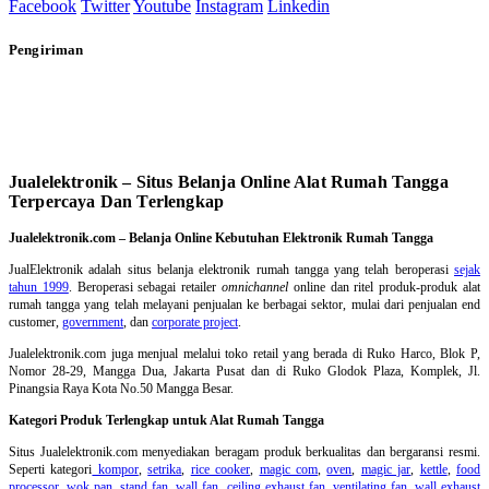
Facebook
Twitter
Youtube
Instagram
Linkedin
Pengiriman
Jualelektronik – Situs Belanja Online Alat Rumah Tangga
Terpercaya Dan Terlengkap
Jualelektronik.com – Belanja Online Kebutuhan Elektronik Rumah Tangga
JualElektronik adalah
situs belanja elektronik rumah tangga
yang telah beroperasi
sejak
tahun 1999
. Beroperasi sebagai retailer
omnichannel
online dan ritel produk-produk alat
rumah tangga yang telah melayani penjualan ke berbagai sektor, mulai dari penjualan end
customer,
government
, dan
corporate project
.
Jualelektronik.com juga menjual melalui toko retail yang berada di Ruko Harco, Blok P,
Nomor 28-29, Mangga Dua, Jakarta Pusat dan di Ruko Glodok Plaza, Komplek, Jl.
Pinangsia Raya Kota No.50 Mangga Besar.
Kategori Produk Terlengkap untuk Alat Rumah Tangga
Situs Jualelektronik.com menyediakan beragam produk berkualitas dan bergaransi resmi.
Seperti kategori
kompor
,
setrika
,
rice cooker
,
magic com
,
oven
,
magic jar
,
kettle
,
food
processor
,
wok pan
,
stand fan
,
wall fan
,
ceiling exhaust fan
,
ventilating fan
,
wall exhaust