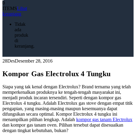
0
ITEMS
Lihat
keranjang
Tidak
ada
produk
di
keranjang.
28
Des
Desember 28, 2016
Kompor Gas Electrolux 4 Tungku
Siapa yang tak kenal dengan Electrolux? Brand ternama yang telah
memperkenalkan produknya ke tengah-tengah masyarakat ini,
menjadi produk incaran tersendiri. Seperti dengan kompor gas
Electrolux 4 tungku. Adalah Electrolux gas stove dengan empat titik
pengapian, yang masing-masing maupun kesemuanya dapat
difungsikan secara optimal. Kompor Electrolux 4 tungku ini
menampilkan pilihan lengkap. Adalah
kompor gas tanam Electrolux
dan kompor gas tanam oven. Pilihan tersebut dapat disesuaikan
dengan tingkat kebutuhan, bukan?