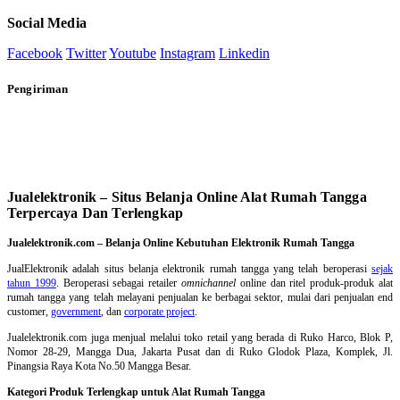
Social Media
Facebook
Twitter
Youtube
Instagram
Linkedin
Pengiriman
Jualelektronik – Situs Belanja Online Alat Rumah Tangga
Terpercaya Dan Terlengkap
Jualelektronik.com – Belanja Online Kebutuhan Elektronik Rumah Tangga
JualElektronik adalah
situs belanja elektronik rumah tangga
yang telah beroperasi
sejak
tahun 1999
. Beroperasi sebagai retailer
omnichannel
online dan ritel produk-produk alat
rumah tangga yang telah melayani penjualan ke berbagai sektor, mulai dari penjualan end
customer,
government
, dan
corporate project
.
Jualelektronik.com juga menjual melalui toko retail yang berada di Ruko Harco, Blok P,
Nomor 28-29, Mangga Dua, Jakarta Pusat dan di Ruko Glodok Plaza, Komplek, Jl.
Pinangsia Raya Kota No.50 Mangga Besar.
Kategori Produk Terlengkap untuk Alat Rumah Tangga