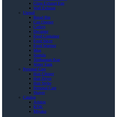
Glass Exhaust Fan
Wall Exhaust
Utensil
Bread Bin
Can Opener
Cutlery
Decanter
Food Container
Food Slicer
Food Warmer
Mug
Spatula
Timbangan Kue
Water Tank
Personal Care
Hair Clipper
Hair Dryer
Hair Styler
Personal Care
Shaver
Catalog
Ariston
KDK
Miyako