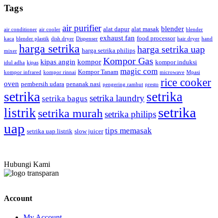
Tags
air purifier
blender
alat dapur
alat masak
air conditioner
air cooler
blender
exhaust fan
food processor
kaca
blender plastik
dish dryer
Dispenser
hair dryer
hand
harga setrika
harga setrika uap
harga setrika philips
mixer
Kompor Gas
kipas angin
kompor
kompor induksi
idul adha
kipas
magic com
Kompor Tanam
kompor infrared
kompor rinnai
microwave
Mpasi
rice cooker
oven
pembersih udara
penanak nasi
pengering rambut
presto
setrika
setrika
setrika laundry
setrika bagus
setrika
listrik
setrika murah
setrika philips
uap
tips memasak
setrika uap listrik
slow juicer
Hubungi Kami
Account
My Account