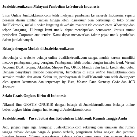
Jualelektronik.com Melayani Pembelian ke Seluruh Indonesia
Situs Online
JualElektronik.com telah melayani pembelian ke seluruh Indonesia, seperti
pesanan dalam jumlah satuan hingga lebih.
Customer
bisa berbelanja di toko
online
JualElektronik, melalui
order
langsung di
website
maupun
via contact
lewat
WhatsApp
dan
telpon langsung
.
Hubungi kami untuk dapat mendapatkan penawaran khusus untuk
pembelian Corporate atau tender. Kami dapat menawarkan faktur pajak untuk pembelian
dalam jumlah banyak
Belanja dengan Mudah di Jualelektronik.com
Berbelanja di
website belanja online
JualElektronik.com sangat mudah karena memiliki
metode pembayaran yang beragam. Pembayaran lebih mudah dengan transfer Bank Virtual
Account BCA, Gopay, Akulaku, Shopee Pay, QRIS, Mandiri dan kartu kredit atau debit.
Dengan banyaknya metode pembayaran, berbelanja di situs
online
JualElektronik.com
semakin mudah dan aman. Selain itu, pembayaran di JualElektronik.com telah di-
support
oleh
system
keamanan dan
terpercaya
by Visa
,
Master Card Security Code
dan
JCB
J/secure
.
Selalu Gratis Ongkos Kirim di Indonesia
Nikmati fitur GRATIS ONGKIR dengan belanja di Jualelektronik.com. Belanja online
bebas ongkos kirim dengan hati tenang di Jualelektronik.com.
Jualelektronik – Pusat Solusi dari Kebutuhan Elektronik Rumah Tangga Anda
Jadi, jangan ragu lagi. Kunjungi Jualelektronik.com sekarang dan temukan alat rumah
tangga terbaik dengan harga & promo terbaik, pengiriman bebas ongkir, dan jaminan
keaslian barang. Nikmati pengalaman belanja online yang aman dan nyaman dengan