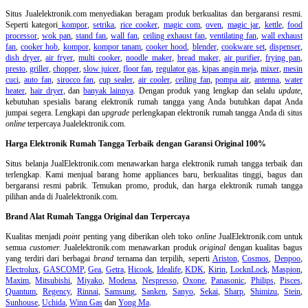
Situs Jualelektronik.com menyediakan beragam produk berkualitas dan bergaransi resmi.
Seperti kategori
kompor
,
setrika
,
rice cooker
,
magic com
,
oven
,
magic jar
,
kettle
,
food
processor
,
wok pan
,
stand fan
,
wall fan
,
ceiling exhaust fan
,
ventilating fan
,
wall exhaust
fan
,
cooker hob
,
kompor
,
kompor tanam
,
cooker hood
,
blender
,
cookware set
,
dispenser
,
dish dryer
,
air fryer
,
multi cooker
,
noodle maker
,
bread maker
,
air purifier
,
frying pan
,
presto
,
griller
,
chopper
,
slow juicer
,
floor fan
,
regulator gas
,
kipas angin meja
,
mixer
,
mesin
cuci
,
auto fan
,
sirocco fan
,
cup sealer
,
air cooler
,
ceiling fan
,
pompa air
,
antenna
,
water
heater
,
hair dryer
, dan
banyak lainnya
. Dengan produk yang lengkap dan selalu
update
,
kebutuhan spesialis barang elektronik rumah tangga yang Anda butuhkan dapat Anda
jumpai segera. Lengkapi dan
upgrade
perlengkapan elektronik rumah tangga Anda di situs
online
terpercaya Jualelektronik.com.
Harga Elektronik Rumah Tangga Terbaik dengan Garansi Original 100%
Situs belanja
JualElektronik.com menawarkan harga elektronik rumah tangga terbaik dan
terlengkap. Kami menjual barang home appliances baru, berkualitas tinggi, bagus dan
bergaransi resmi pabrik. Temukan promo, produk, dan harga elektronik rumah tangga
pilihan anda di Jualelektronik.com.
Brand Alat Rumah Tangga Original dan Terpercaya
Kualitas menjadi
point
penting yang diberikan oleh toko
online
JualElektronik.com untuk
semua
customer.
Jualelektronik.com menawarkan produk
original
dengan kualitas bagus
yang terdiri dari berbagai
brand
ternama dan terpilih, seperti
Ariston
,
Cosmos
,
Denpoo
,
Electrolux
,
GASCOMP
,
Gea
,
Getra
,
Hicook
,
Idealife
,
KDK
,
Kirin
,
LocknLock
,
Maspion
,
Maxim
,
Mitsubishi
,
Miyako
,
Modena
,
Nespresso
,
Oxone
,
Panasonic
,
Philips
,
Pisces
,
Quantum
,
Regency
,
Rinnai
,
Samsung
,
Sanken
,
Sanyo
,
Sekai
,
Sharp
,
Shimizu
,
Stein
,
Sunhouse
,
Uchida
,
Winn Gas
dan
Yong Ma
.