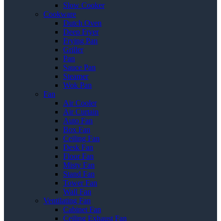
Slow Cooker
Cookware
Dutch Oven
Deep Fryer
Frying Pan
Griller
Pan
Sauce Pan
Steamer
Wok Pan
Fan
Air Cooler
Air Curtain
Auto Fan
Box Fan
Ceiling Fan
Desk Fan
Floor Fan
Misty Fan
Stand Fan
Tower Fan
Wall Fan
Ventilating Fan
Cabinet Fan
Ceiling Exhaust Fan