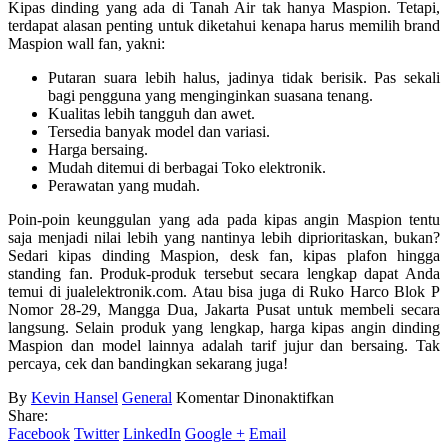
Kipas dinding yang ada di Tanah Air tak hanya Maspion. Tetapi,
terdapat alasan penting untuk diketahui kenapa harus memilih brand
Maspion wall fan, yakni:
Putaran suara lebih halus, jadinya tidak berisik. Pas sekali
bagi pengguna yang menginginkan suasana tenang.
Kualitas lebih tangguh dan awet.
Tersedia banyak model dan variasi.
Harga bersaing.
Mudah ditemui di berbagai Toko elektronik.
Perawatan yang mudah.
Poin-poin keunggulan yang ada pada kipas angin Maspion tentu
saja menjadi nilai lebih yang nantinya lebih diprioritaskan, bukan?
Sedari kipas dinding Maspion, desk fan, kipas plafon hingga
standing fan. Produk-produk tersebut secara lengkap dapat Anda
temui di jualelektronik.com. Atau bisa juga di Ruko Harco Blok P
Nomor 28-29, Mangga Dua, Jakarta Pusat untuk membeli secara
langsung. Selain produk yang lengkap, harga kipas angin dinding
Maspion dan model lainnya adalah tarif jujur dan bersaing. Tak
percaya, cek dan bandingkan sekarang juga!
pada
By
Kevin Hansel
General
Komentar Dinonaktifkan
Kipas
Share:
Angin
Facebook
Twitter
LinkedIn
Google +
Email