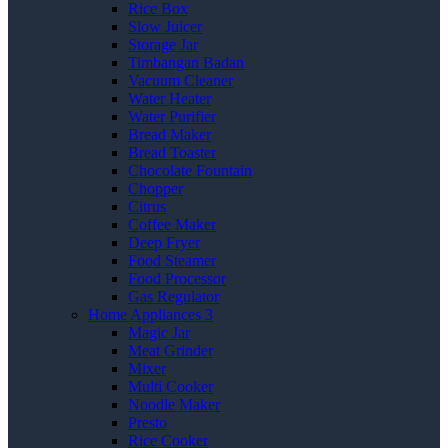
Rice Box
Slow Juicer
Storage Jar
Timbangan Badan
Vacuum Cleaner
Water Heater
Water Purifier
Bread Maker
Bread Toaster
Chocolate Fountain
Chopper
Citrus
Coffee Maker
Deep Fryer
Food Steamer
Food Processor
Gas Regulator
Home Appliances 3
Magic Jar
Meat Grinder
Mixer
Multi Cooker
Noodle Maker
Presto
Rice Cooker