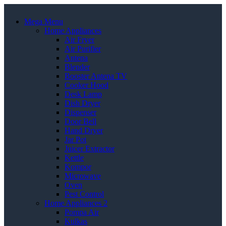
Mega Menu
Home Appliances
Air Fryer
Air Purifier
Antena
Blender
Booster Antena TV
Cooker Hood
Desk Lamp
Dish Dryer
Dispenser
Door Bell
Hand Dryer
Jar Pot
Juicer Extractor
Kettle
Kompor
Microwave
Oven
Pest Control
Home Appliances 2
Pompa Air
Kulkas