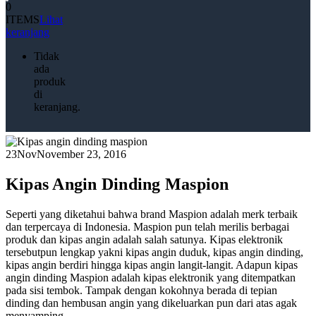
0
ITEMS
Lihat
keranjang
Tidak
ada
produk
di
keranjang.
23
Nov
November 23, 2016
Kipas Angin Dinding Maspion
Seperti yang diketahui bahwa brand Maspion adalah merk terbaik
dan terpercaya di Indonesia. Maspion pun telah merilis berbagai
produk dan kipas angin adalah salah satunya. Kipas elektronik
tersebutpun lengkap yakni kipas angin duduk, kipas angin dinding,
kipas angin berdiri hingga kipas angin langit-langit. Adapun kipas
angin dinding Maspion adalah kipas elektronik yang ditempatkan
pada sisi tembok. Tampak dengan kokohnya berada di tepian
dinding dan hembusan angin yang dikeluarkan pun dari atas agak
menyamping.