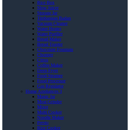
Rice Box
Slow Juicer
Storage Jar
Timbangan Badan
Vacuum Cleaner
Water Heater
Water Purifier
Bread Maker
Bread Toaster
Chocolate Fountain
Chopper
Citrus
Coffee Maker
Deep Fryer
Food Steamer
Food Processor
Gas Regulator
Home Appliances 3
Magic Jar
Meat Grinder
Mixer
Multi Cooker
Noodle Maker
Presto
Rice Cooker