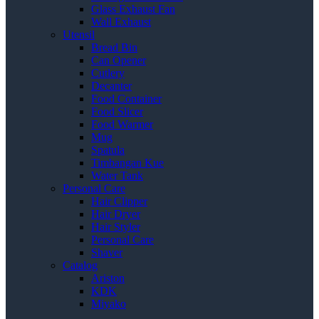
Glass Exhaust Fan
Wall Exhaust
Utensil
Bread Bin
Can Opener
Cutlery
Decanter
Food Container
Food Slicer
Food Warmer
Mug
Spatula
Timbangan Kue
Water Tank
Personal Care
Hair Clipper
Hair Dryer
Hair Styler
Personal Care
Shaver
Catalog
Ariston
KDK
Miyako