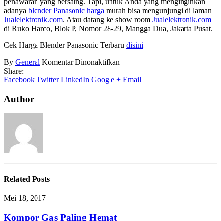
penawaran yang bersaing. Tapi, untuk Anda yang menginginkan
adanya
blender Panasonic harga
murah bisa mengunjungi di laman
Jualelektronik.com
. Atau datang ke show room
Jualelektronik.com
di Ruko Harco, Blok P, Nomor 28-29, Mangga Dua, Jakarta Pusat.
Cek Harga Blender Panasonic Terbaru
disini
pada
By
General
Komentar Dinonaktifkan
Harga
Share:
Blender
Facebook
Twitter
LinkedIn
Google +
Email
Panasonic
Author
Related
Posts
Mei 18, 2017
Kompor Gas Paling Hemat