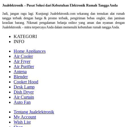
Jualelektronik – Pusat Solusi dari Kebutuhan Elektronik Rumah Tangga Anda
Jadi, jangan ragu lagi. Kunjungi Jualelektronik.com sekarang dan temukan alat rumah
tangga terbaik dengan harga & promo terbaik, pengiriman bebas ongkir, dan jaminan
keaslian barang. Nikmati pengalaman belanja online yang aman dan nyaman dengan
Jualelektronik – mitra terpercaya Anda dalam memenuhi kebutuhan rumah tangga Anda.
KATEGORI
INFO
Home Appliances
Air Cooler
Air Fryer
Air Purifier
Antena
Blender
Cooker Hood
Desk Lamp
Dish Dryer
Air Curtain
Auto Fan
Tentang Jualelektronik
My Account
Wish List