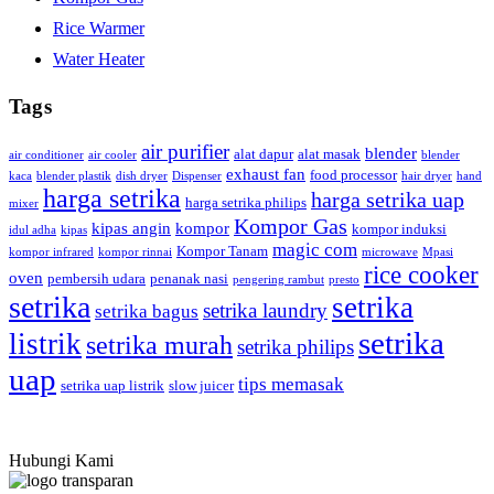
Rice Warmer
Water Heater
Tags
air purifier
blender
alat dapur
alat masak
air conditioner
air cooler
blender
exhaust fan
food processor
kaca
blender plastik
dish dryer
Dispenser
hair dryer
hand
harga setrika
harga setrika uap
harga setrika philips
mixer
Kompor Gas
kipas angin
kompor
kompor induksi
idul adha
kipas
magic com
Kompor Tanam
kompor infrared
kompor rinnai
microwave
Mpasi
rice cooker
oven
pembersih udara
penanak nasi
pengering rambut
presto
setrika
setrika
setrika laundry
setrika bagus
setrika
listrik
setrika murah
setrika philips
uap
tips memasak
setrika uap listrik
slow juicer
Hubungi Kami