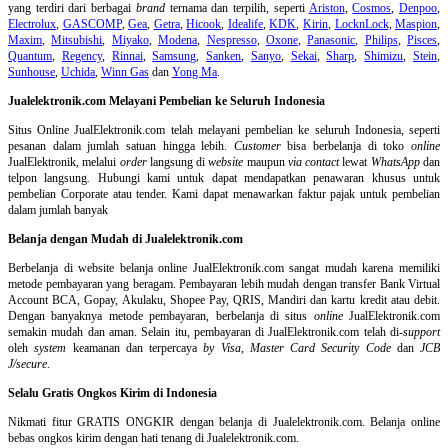
yang terdiri dari berbagai
brand
ternama dan terpilih, seperti
Ariston
,
Cosmos
,
Denpoo
,
Electrolux
,
GASCOMP
,
Gea
,
Getra
,
Hicook
,
Idealife
,
KDK
,
Kirin
,
LocknLock
,
Maspion
,
Maxim
,
Mitsubishi
,
Miyako
,
Modena
,
Nespresso
,
Oxone
,
Panasonic
,
Philips
,
Pisces
,
Quantum
,
Regency
,
Rinnai
,
Samsung
,
Sanken
,
Sanyo
,
Sekai
,
Sharp
,
Shimizu
,
Stein
,
Sunhouse
,
Uchida
,
Winn Gas
dan
Yong Ma
.
Jualelektronik.com Melayani Pembelian ke Seluruh Indonesia
Situs Online
JualElektronik.com telah melayani pembelian ke seluruh Indonesia, seperti
pesanan dalam jumlah satuan hingga lebih.
Customer
bisa berbelanja di toko
online
JualElektronik, melalui
order
langsung di
website
maupun
via contact
lewat
WhatsApp
dan
telpon langsung
.
Hubungi kami untuk dapat mendapatkan penawaran khusus untuk
pembelian Corporate atau tender. Kami dapat menawarkan faktur pajak untuk pembelian
dalam jumlah banyak
Belanja dengan Mudah di Jualelektronik.com
Berbelanja di
website belanja online
JualElektronik.com sangat mudah karena memiliki
metode pembayaran yang beragam. Pembayaran lebih mudah dengan transfer Bank Virtual
Account BCA, Gopay, Akulaku, Shopee Pay, QRIS, Mandiri dan kartu kredit atau debit.
Dengan banyaknya metode pembayaran, berbelanja di situs
online
JualElektronik.com
semakin mudah dan aman. Selain itu, pembayaran di JualElektronik.com telah di-
support
oleh
system
keamanan dan
terpercaya
by Visa
,
Master Card Security Code
dan
JCB
J/secure
.
Selalu Gratis Ongkos Kirim di Indonesia
Nikmati fitur GRATIS ONGKIR dengan belanja di Jualelektronik.com. Belanja online
bebas ongkos kirim dengan hati tenang di Jualelektronik.com.