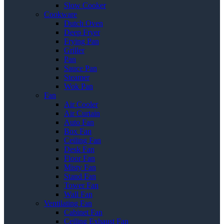
Slow Cooker
Cookware
Dutch Oven
Deep Fryer
Frying Pan
Griller
Pan
Sauce Pan
Steamer
Wok Pan
Fan
Air Cooler
Air Curtain
Auto Fan
Box Fan
Ceiling Fan
Desk Fan
Floor Fan
Misty Fan
Stand Fan
Tower Fan
Wall Fan
Ventilating Fan
Cabinet Fan
Ceiling Exhaust Fan