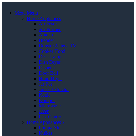
Mega Menu
Home Appliances
Air Fryer
Air Purifier
Antena
Blender
Booster Antena TV
Cooker Hood
Desk Lamp
Dish Dryer
Dispenser
Door Bell
Hand Dryer
Jar Pot
Juicer Extractor
Kettle
Kompor
Microwave
Oven
Pest Control
Home Appliances 2
Pompa Air
Kulkas