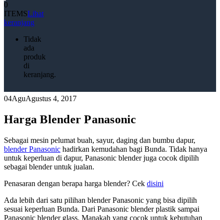
0
ITEMS
Lihat
keranjang
Tidak
ada
produk
di
keranjang.
04
Agu
Agustus 4, 2017
Harga Blender Panasonic
Sebagai mesin pelumat buah, sayur, daging dan bumbu dapur,
blender Panasonic
hadirkan kemudahan bagi Bunda. Tidak hanya
untuk keperluan di dapur, Panasonic blender juga cocok dipilih
sebagai blender untuk jualan.
Penasaran dengan berapa harga blender? Cek
disini
Ada lebih dari satu pilihan blender Panasonic yang bisa dipilih
sesuai keperluan Bunda. Dari Panasonic blender plastik sampai
Panasonic blender glass. Manakah yang cocok untuk kebutuhan