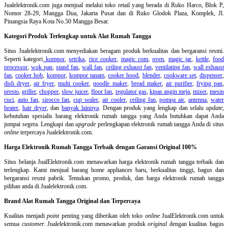
Jualelektronik.com juga menjual melalui toko retail yang berada di Ruko Harco, Blok P,
Nomor 28-29, Mangga Dua, Jakarta Pusat dan di Ruko Glodok Plaza, Komplek, Jl.
Pinangsia Raya Kota No.50 Mangga Besar.
Kategori Produk Terlengkap untuk Alat Rumah Tangga
Situs Jualelektronik.com menyediakan beragam produk berkualitas dan bergaransi resmi.
Seperti kategori
kompor
,
setrika
,
rice cooker
,
magic com
,
oven
,
magic jar
,
kettle
,
food
processor
,
wok pan
,
stand fan
,
wall fan
,
ceiling exhaust fan
,
ventilating fan
,
wall exhaust
fan
,
cooker hob
,
kompor
,
kompor tanam
,
cooker hood
,
blender
,
cookware set
,
dispenser
,
dish dryer
,
air fryer
,
multi cooker
,
noodle maker
,
bread maker
,
air purifier
,
frying pan
,
presto
,
griller
,
chopper
,
slow juicer
,
floor fan
,
regulator gas
,
kipas angin meja
,
mixer
,
mesin
cuci
,
auto fan
,
sirocco fan
,
cup sealer
,
air cooler
,
ceiling fan
,
pompa air
,
antenna
,
water
heater
,
hair dryer
, dan
banyak lainnya
. Dengan produk yang lengkap dan selalu
update
,
kebutuhan spesialis barang elektronik rumah tangga yang Anda butuhkan dapat Anda
jumpai segera. Lengkapi dan
upgrade
perlengkapan elektronik rumah tangga Anda di situs
online
terpercaya Jualelektronik.com.
Harga Elektronik Rumah Tangga Terbaik dengan Garansi Original 100%
Situs belanja
JualElektronik.com menawarkan harga elektronik rumah tangga terbaik dan
terlengkap. Kami menjual barang home appliances baru, berkualitas tinggi, bagus dan
bergaransi resmi pabrik. Temukan promo, produk, dan harga elektronik rumah tangga
pilihan anda di Jualelektronik.com.
Brand Alat Rumah Tangga Original dan Terpercaya
Kualitas menjadi
point
penting yang diberikan oleh toko
online
JualElektronik.com untuk
semua
customer.
Jualelektronik.com menawarkan produk
original
dengan kualitas bagus