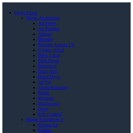
Mega Menu
Home Appliances
Air Fryer
Air Purifier
Antena
Blender
Booster Antena TV
Cooker Hood
Desk Lamp
Dish Dryer
Dispenser
Door Bell
Hand Dryer
Jar Pot
Juicer Extractor
Kettle
Kompor
Microwave
Oven
Pest Control
Home Appliances 2
Pompa Air
Kulkas