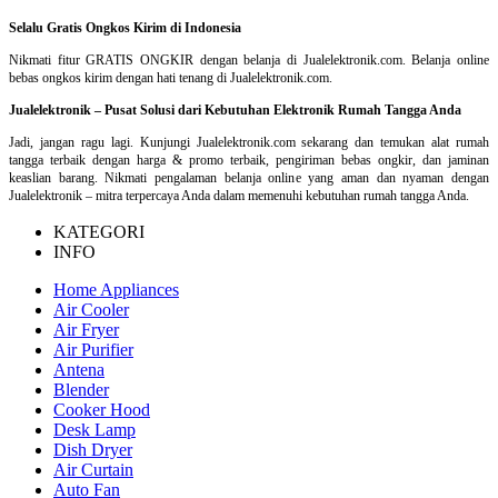
Selalu Gratis Ongkos Kirim di Indonesia
Nikmati fitur GRATIS ONGKIR dengan belanja di Jualelektronik.com. Belanja online
bebas ongkos kirim dengan hati tenang di Jualelektronik.com.
Jualelektronik – Pusat Solusi dari Kebutuhan Elektronik Rumah Tangga Anda
Jadi, jangan ragu lagi. Kunjungi Jualelektronik.com sekarang dan temukan alat rumah
tangga terbaik dengan harga & promo terbaik, pengiriman bebas ongkir, dan jaminan
keaslian barang. Nikmati pengalaman belanja online yang aman dan nyaman dengan
Jualelektronik – mitra terpercaya Anda dalam memenuhi kebutuhan rumah tangga Anda.
KATEGORI
INFO
Home Appliances
Air Cooler
Air Fryer
Air Purifier
Antena
Blender
Cooker Hood
Desk Lamp
Dish Dryer
Air Curtain
Auto Fan