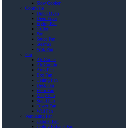
Slow Cooker
Cookware
Dutch Oven
Deep Fryer
Frying Pan
Griller
Pan
Sauce Pan
Steamer
Wok Pan
Fan
Air Cooler
Air Curtain
Auto Fan
Box Fan
Ceiling Fan
Desk Fan
Floor Fan
Misty Fan
Stand Fan
Tower Fan
Wall Fan
Ventilating Fan
Cabinet Fan
Ceiling Exhaust Fan