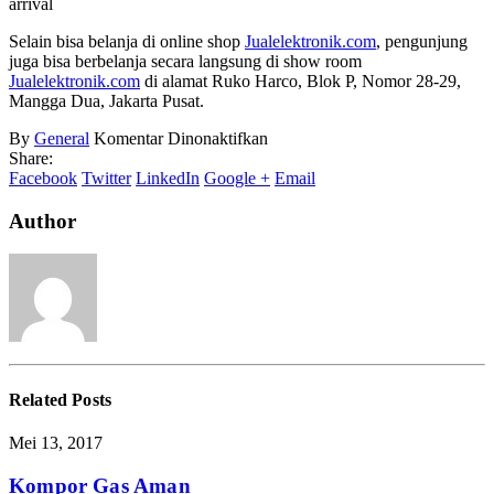
Selain bisa belanja di online shop
Jualelektronik.com
, pengunjung
juga bisa berbelanja secara langsung di show room
Jualelektronik.com
di alamat Ruko Harco, Blok P, Nomor 28-29,
Mangga Dua, Jakarta Pusat.
pada
By
General
Komentar Dinonaktifkan
Harga
Share:
Blender
Facebook
Twitter
LinkedIn
Google +
Email
Sharp
Terbaru
Author
Related
Posts
Mei 13, 2017
Kompor Gas Aman