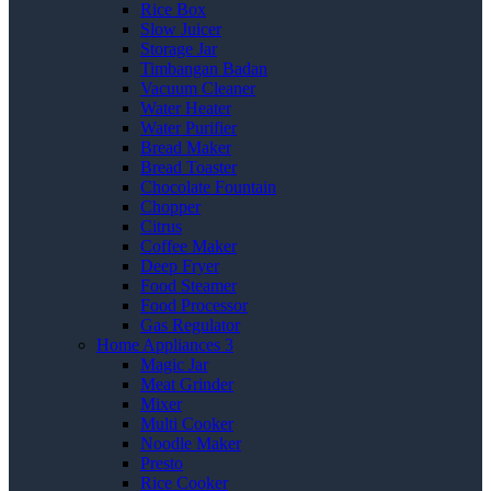
Rice Box
Slow Juicer
Storage Jar
Timbangan Badan
Vacuum Cleaner
Water Heater
Water Purifier
Bread Maker
Bread Toaster
Chocolate Fountain
Chopper
Citrus
Coffee Maker
Deep Fryer
Food Steamer
Food Processor
Gas Regulator
Home Appliances 3
Magic Jar
Meat Grinder
Mixer
Multi Cooker
Noodle Maker
Presto
Rice Cooker