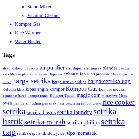
Stand Mixer
Vacuum Cleaner
Kompor Gas
Rice Warmer
Water Heater
Tags
air purifier
blender
alat dapur
alat masak
air conditioner
air cooler
blender
exhaust fan
food processor
kaca
blender plastik
dish dryer
Dispenser
hair dryer
hand
harga setrika
harga setrika uap
harga setrika philips
mixer
Kompor Gas
kipas angin
kompor
kompor induksi
idul adha
kipas
magic com
Kompor Tanam
kompor infrared
kompor rinnai
microwave
Mpasi
rice cooker
oven
pembersih udara
penanak nasi
pengering rambut
presto
setrika
setrika
setrika laundry
setrika bagus
setrika
listrik
setrika murah
setrika philips
uap
tips memasak
setrika uap listrik
slow juicer