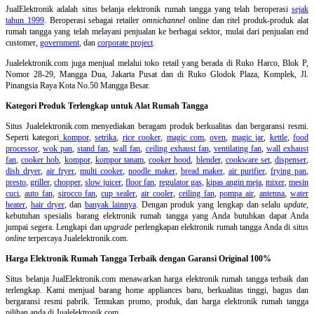
JualElektronik adalah
situs belanja elektronik rumah tangga
yang telah beroperasi
sejak
tahun 1999
. Beroperasi sebagai retailer
omnichannel
online dan ritel produk-produk alat
rumah tangga yang telah melayani penjualan ke berbagai sektor, mulai dari penjualan end
customer,
government
, dan
corporate project
.
Jualelektronik.com juga menjual melalui toko retail yang berada di Ruko Harco, Blok P,
Nomor 28-29, Mangga Dua, Jakarta Pusat dan di Ruko Glodok Plaza, Komplek, Jl.
Pinangsia Raya Kota No.50 Mangga Besar.
Kategori Produk Terlengkap untuk Alat Rumah Tangga
Situs Jualelektronik.com menyediakan beragam produk berkualitas dan bergaransi resmi.
Seperti kategori
kompor
,
setrika
,
rice cooker
,
magic com
,
oven
,
magic jar
,
kettle
,
food
processor
,
wok pan
,
stand fan
,
wall fan
,
ceiling exhaust fan
,
ventilating fan
,
wall exhaust
fan
,
cooker hob
,
kompor
,
kompor tanam
,
cooker hood
,
blender
,
cookware set
,
dispenser
,
dish dryer
,
air fryer
,
multi cooker
,
noodle maker
,
bread maker
,
air purifier
,
frying pan
,
presto
,
griller
,
chopper
,
slow juicer
,
floor fan
,
regulator gas
,
kipas angin meja
,
mixer
,
mesin
cuci
,
auto fan
,
sirocco fan
,
cup sealer
,
air cooler
,
ceiling fan
,
pompa air
,
antenna
,
water
heater
,
hair dryer
, dan
banyak lainnya
. Dengan produk yang lengkap dan selalu
update
,
kebutuhan spesialis barang elektronik rumah tangga yang Anda butuhkan dapat Anda
jumpai segera. Lengkapi dan
upgrade
perlengkapan elektronik rumah tangga Anda di situs
online
terpercaya Jualelektronik.com.
Harga Elektronik Rumah Tangga Terbaik dengan Garansi Original 100%
Situs belanja
JualElektronik.com menawarkan harga elektronik rumah tangga terbaik dan
terlengkap. Kami menjual barang home appliances baru, berkualitas tinggi, bagus dan
bergaransi resmi pabrik. Temukan promo, produk, dan harga elektronik rumah tangga
pilihan anda di Jualelektronik.com.