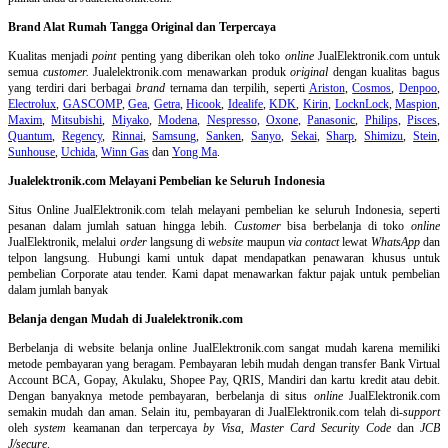
Brand Alat Rumah Tangga Original dan Terpercaya
Kualitas menjadi
point
penting yang diberikan oleh toko
online
JualElektronik.com untuk
semua
customer.
Jualelektronik.com menawarkan produk
original
dengan kualitas bagus
yang terdiri dari berbagai
brand
ternama dan terpilih, seperti
Ariston
,
Cosmos
,
Denpoo
,
Electrolux
,
GASCOMP
,
Gea
,
Getra
,
Hicook
,
Idealife
,
KDK
,
Kirin
,
LocknLock
,
Maspion
,
Maxim
,
Mitsubishi
,
Miyako
,
Modena
,
Nespresso
,
Oxone
,
Panasonic
,
Philips
,
Pisces
,
Quantum
,
Regency
,
Rinnai
,
Samsung
,
Sanken
,
Sanyo
,
Sekai
,
Sharp
,
Shimizu
,
Stein
,
Sunhouse
,
Uchida
,
Winn Gas
dan
Yong Ma
.
Jualelektronik.com Melayani Pembelian ke Seluruh Indonesia
Situs Online
JualElektronik.com telah melayani pembelian ke seluruh Indonesia, seperti
pesanan dalam jumlah satuan hingga lebih.
Customer
bisa berbelanja di toko
online
JualElektronik, melalui
order
langsung di
website
maupun
via contact
lewat
WhatsApp
dan
telpon langsung
.
Hubungi kami untuk dapat mendapatkan penawaran khusus untuk
pembelian Corporate atau tender. Kami dapat menawarkan faktur pajak untuk pembelian
dalam jumlah banyak
Belanja dengan Mudah di Jualelektronik.com
Berbelanja di
website belanja online
JualElektronik.com sangat mudah karena memiliki
metode pembayaran yang beragam. Pembayaran lebih mudah dengan transfer Bank Virtual
Account BCA, Gopay, Akulaku, Shopee Pay, QRIS, Mandiri dan kartu kredit atau debit.
Dengan banyaknya metode pembayaran, berbelanja di situs
online
JualElektronik.com
semakin mudah dan aman. Selain itu, pembayaran di JualElektronik.com telah di-
support
oleh
system
keamanan dan
terpercaya
by Visa
,
Master Card Security Code
dan
JCB
J/secure
.