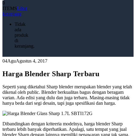
0
ITEMS
Lihat
keranjang
Tidak
ada
produk
di
keranjang.
04
Agu
Agustus 4, 2017
Harga Blender Sharp Terbaru
Seperti yang diketahui Sharp blender merupakan blender yang telah
dikenal oleh public. Blender berkualitas bagus dengan beragam
varian. Ada edisi yang dulu dan juga terbaru. Masing-masing tidak
hanya beda dari segi desain, tapi juga spesifikasi dan harga.
Dibandingkan dengan kriteeria modelnya, harga blender Sharp
terbaru lebih banyak diperhatikan. Apalagi, satu tempat yang jual
blender Sharp dengan lainnya memiliki penawaran yang tak sama.