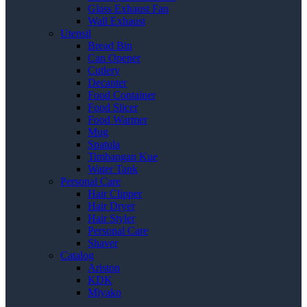
Glass Exhaust Fan
Wall Exhaust
Utensil
Bread Bin
Can Opener
Cutlery
Decanter
Food Container
Food Slicer
Food Warmer
Mug
Spatula
Timbangan Kue
Water Tank
Personal Care
Hair Clipper
Hair Dryer
Hair Styler
Personal Care
Shaver
Catalog
Ariston
KDK
Miyako