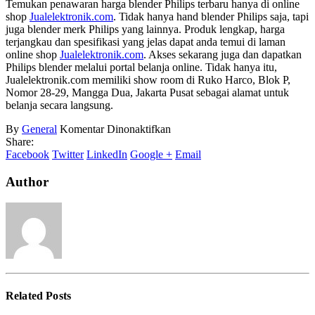
Temukan penawaran harga blender Philips terbaru hanya di online
shop
Jualelektronik.com
. Tidak hanya hand blender Philips saja, tapi
juga blender merk Philips yang lainnya. Produk lengkap, harga
terjangkau dan spesifikasi yang jelas dapat anda temui di laman
online shop
Jualelektronik.com
. Akses sekarang juga dan dapatkan
Philips blender melalui portal belanja online. Tidak hanya itu,
Jualelektronik.com memiliki show room di Ruko Harco, Blok P,
Nomor 28-29, Mangga Dua, Jakarta Pusat sebagai alamat untuk
belanja secara langsung.
pada
By
General
Komentar Dinonaktifkan
Harga
Share:
Blender
Facebook
Twitter
LinkedIn
Google +
Email
Tangan
Philips
Author
Related
Posts