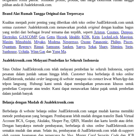
pilihan anda di Jualelektronik.com.
Brand Alat Rumah Tangga Original dan Terpercaya
Kualitas menjadi
point
penting yang diberikan oleh toko
online
JualElektronik.com untuk
semua
customer.
Jualelektronik.com menawarkan produk
original
dengan kualitas bagus
yang terdiri dari berbagai
brand
ternama dan terpilih, seperti
Ariston
,
Cosmos
,
Denpoo
,
Electrolux
,
GASCOMP
,
Gea
,
Getra
,
Hicook
,
Idealife
,
KDK
,
Kirin
,
LocknLock
,
Maspion
,
Maxim
,
Mitsubishi
,
Miyako
,
Modena
,
Nespresso
,
Oxone
,
Panasonic
,
Philips
,
Pisces
,
Quantum
,
Regency
,
Rinnai
,
Samsung
,
Sanken
,
Sanyo
,
Sekai
,
Sharp
,
Shimizu
,
Stein
,
Sunhouse
,
Uchida
,
Winn Gas
dan
Yong Ma
.
Jualelektronik.com Melayani Pembelian ke Seluruh Indonesia
Situs Online
JualElektronik.com telah melayani pembelian ke seluruh Indonesia, seperti
pesanan dalam jumlah satuan hingga lebih.
Customer
bisa berbelanja di toko
online
JualElektronik, melalui
order
langsung di
website
maupun
via contact
lewat
WhatsApp
dan
telpon langsung
.
Hubungi kami untuk dapat mendapatkan penawaran khusus untuk
pembelian Corporate atau tender. Kami dapat menawarkan faktur pajak untuk pembelian
dalam jumlah banyak
Belanja dengan Mudah di Jualelektronik.com
Berbelanja di
website belanja online
JualElektronik.com sangat mudah karena memiliki
metode pembayaran yang beragam. Pembayaran lebih mudah dengan transfer Bank Virtual
Account BCA, Gopay, Akulaku, Shopee Pay, QRIS, Mandiri dan kartu kredit atau debit.
Dengan banyaknya metode pembayaran, berbelanja di situs
online
JualElektronik.com
semakin mudah dan aman. Selain itu, pembayaran di JualElektronik.com telah di-
support
oleh
system
keamanan dan
terpercaya
by Visa
,
Master Card Security Code
dan
JCB