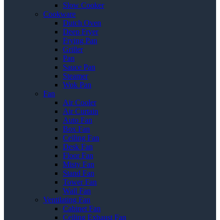
Slow Cooker
Cookware
Dutch Oven
Deep Fryer
Frying Pan
Griller
Pan
Sauce Pan
Steamer
Wok Pan
Fan
Air Cooler
Air Curtain
Auto Fan
Box Fan
Ceiling Fan
Desk Fan
Floor Fan
Misty Fan
Stand Fan
Tower Fan
Wall Fan
Ventilating Fan
Cabinet Fan
Ceiling Exhaust Fan