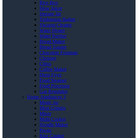
Rice Box
Slow Juicer
Storage Jar
Timbangan Badan
Vacuum Cleaner
Water Heater
Water Purifier
Bread Maker
Bread Toaster
Chocolate Fountain
Chopper
Citrus
Coffee Maker
Deep Fryer
Food Steamer
Food Processor
Gas Regulator
Home Appliances 3
Magic Jar
Meat Grinder
Mixer
Multi Cooker
Noodle Maker
Presto
Rice Cooker