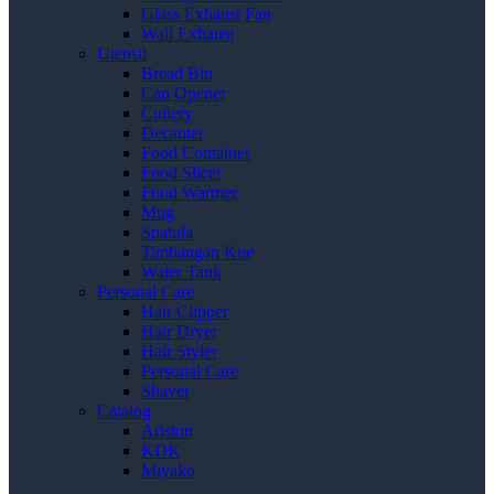
Glass Exhaust Fan
Wall Exhaust
Utensil
Bread Bin
Can Opener
Cutlery
Decanter
Food Container
Food Slicer
Food Warmer
Mug
Spatula
Timbangan Kue
Water Tank
Personal Care
Hair Clipper
Hair Dryer
Hair Styler
Personal Care
Shaver
Catalog
Ariston
KDK
Miyako