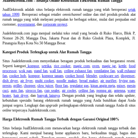
Jualelektronik.com – Belanja Online Kebutuhan Elektronik Rumah Tangga
JualElektronik adalah
situs belanja elektronik rumah tangga
yang telah beroperasi
sejak
tahun 1999
. Beroperasi sebagai retailer
omnichannel
online dan ritel produk-produk alat
rumah tangga yang telah melayani penjualan ke berbagai sektor, mulai dari penjualan end
customer,
government
, dan
corporate project
.
Jualelektronik.com juga menjual melalui toko retail yang berada di Ruko Harco, Blok P,
Nomor 28-29, Mangga Dua, Jakarta Pusat dan di Ruko Glodok Plaza, Komplek, Jl.
Pinangsia Raya Kota No.50 Mangga Besar.
Kategori Produk Terlengkap untuk Alat Rumah Tangga
Situs Jualelektronik.com menyediakan beragam produk berkualitas dan bergaransi resmi.
Seperti kategori
kompor
,
setrika
,
rice cooker
,
magic com
,
oven
,
magic jar
,
kettle
,
food
processor
,
wok pan
,
stand fan
,
wall fan
,
ceiling exhaust fan
,
ventilating fan
,
wall exhaust
fan
,
cooker hob
,
kompor
,
kompor tanam
,
cooker hood
,
blender
,
cookware set
,
dispenser
,
dish dryer
,
air fryer
,
multi cooker
,
noodle maker
,
bread maker
,
air purifier
,
frying pan
,
presto
,
griller
,
chopper
,
slow juicer
,
floor fan
,
regulator gas
,
kipas angin meja
,
mixer
,
mesin
cuci
,
auto fan
,
sirocco fan
,
cup sealer
,
air cooler
,
ceiling fan
,
pompa air
,
antenna
,
water
heater
,
hair dryer
, dan
banyak lainnya
. Dengan produk yang lengkap dan selalu
update
,
kebutuhan spesialis barang elektronik rumah tangga yang Anda butuhkan dapat Anda
jumpai segera. Lengkapi dan
upgrade
perlengkapan elektronik rumah tangga Anda di situs
online
terpercaya Jualelektronik.com.
Harga Elektronik Rumah Tangga Terbaik dengan Garansi Original 100%
Situs belanja
JualElektronik.com menawarkan harga elektronik rumah tangga terbaik dan
terlengkap. Kami menjual barang home appliances baru, berkualitas tinggi, bagus dan
bergaransi resmi pabrik. Temukan promo, produk, dan harga elektronik rumah tangga