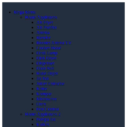
Mega Menu
Home Appliances
Air Fryer
Air Purifier
Antena
Blender
Booster Antena TV
Cooker Hood
Desk Lamp
Dish Dryer
Dispenser
Door Bell
Hand Dryer
Jar Pot
Juicer Extractor
Kettle
Kompor
Microwave
Oven
Pest Control
Home Appliances 2
Pompa Air
Kulkas