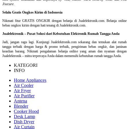
J/secure
.
Selalu Gratis Ongkos Kirim di Indonesia
Nikmati fitur GRATIS ONGKIR dengan belanja di Jualelektronik.com. Belanja online
bebas ongkos kirim dengan hati tenang di Jualelektronik.com.
Jualelektronik – Pusat Solusi dari Kebutuhan Elektronik Rumah Tangga Anda
Jadi, jangan ragu lagi. Kunjungi Jualelektronik.com sekarang dan temukan alat rumah
tangga terbaik dengan harga & promo terbaik, pengiriman bebas ongkir, dan jaminan
keaslian barang. Nikmati pengalaman belanja online yang aman dan nyaman dengan
Jualelektronik – mitra terpercaya Anda dalam memenuhi kebutuhan rumah tangga Anda.
KATEGORI
INFO
Home Appliances
Air Cooler
Air Fryer
Air Purifier
Antena
Blender
Cooker Hood
Desk Lamp
Dish Dryer
Air Curtain