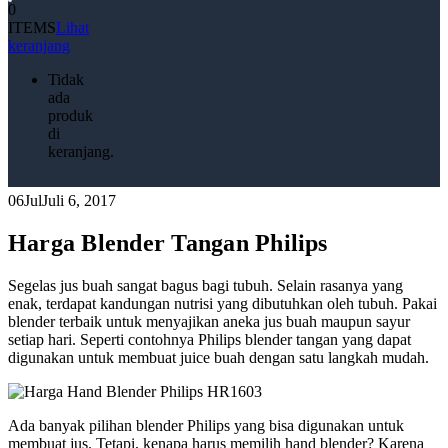
0
ITEMS
Lihat
keranjang
Tidak
ada
produk
di
keranjang.
06
Jul
Juli 6, 2017
Harga Blender Tangan Philips
Segelas jus buah sangat bagus bagi tubuh. Selain rasanya yang
enak, terdapat kandungan nutrisi yang dibutuhkan oleh tubuh. Pakai
blender terbaik untuk menyajikan aneka jus buah maupun sayur
setiap hari. Seperti contohnya Philips blender tangan yang dapat
digunakan untuk membuat juice buah dengan satu langkah mudah.
Ada banyak pilihan blender Philips yang bisa digunakan untuk
membuat jus. Tetapi, kenapa harus memilih hand blender? Karena