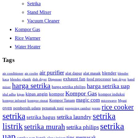
Setrika
Stand Mixer
Vacuum Cleaner
Kompor Gas
Rice Warmer
Water Heater
Tags
air purifier
blender
alat dapur
alat masak
air conditioner
air cooler
blender
exhaust fan
food processor
kaca
blender plastik
dish dryer
Dispenser
hair dryer
hand
harga setrika
harga setrika uap
harga setrika philips
mixer
Kompor Gas
kipas angin
kompor
kompor induksi
idul adha
kipas
magic com
Kompor Tanam
kompor infrared
kompor rinnai
microwave
Mpasi
rice cooker
oven
pembersih udara
penanak nasi
pengering rambut
presto
setrika
setrika
setrika laundry
setrika bagus
setrika
listrik
setrika murah
setrika philips
uap
tips memasak
setrika uap listrik
slow juicer