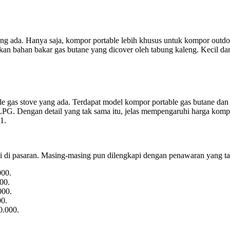
ng ada. Hanya saja, kompor portable lebih khusus untuk kompor outdo
an bahan bakar gas butane yang dicover oleh tabung kaleng. Kecil da
 gas stove yang ada. Terdapat model kompor portable gas butane dan g
G. Dengan detail yang tak sama itu, jelas mempengaruhi harga kompor
1.
 di pasaran. Masing-masing pun dilengkapi dengan penawaran yang ta
000.
00.
000.
00.
0.000.