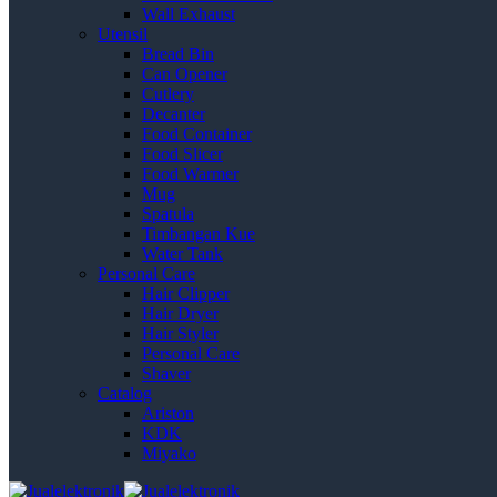
Wall Exhaust
Utensil
Bread Bin
Can Opener
Cutlery
Decanter
Food Container
Food Slicer
Food Warmer
Mug
Spatula
Timbangan Kue
Water Tank
Personal Care
Hair Clipper
Hair Dryer
Hair Styler
Personal Care
Shaver
Catalog
Ariston
KDK
Miyako