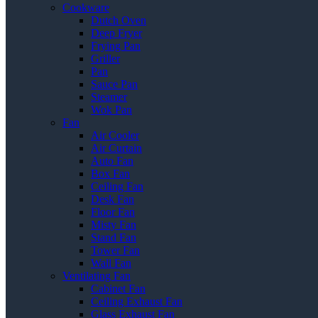
Cookware
Dutch Oven
Deep Fryer
Frying Pan
Griller
Pan
Sauce Pan
Steamer
Wok Pan
Fan
Air Cooler
Air Curtain
Auto Fan
Box Fan
Ceiling Fan
Desk Fan
Floor Fan
Misty Fan
Stand Fan
Tower Fan
Wall Fan
Ventilating Fan
Cabinet Fan
Ceiling Exhaust Fan
Glass Exhaust Fan