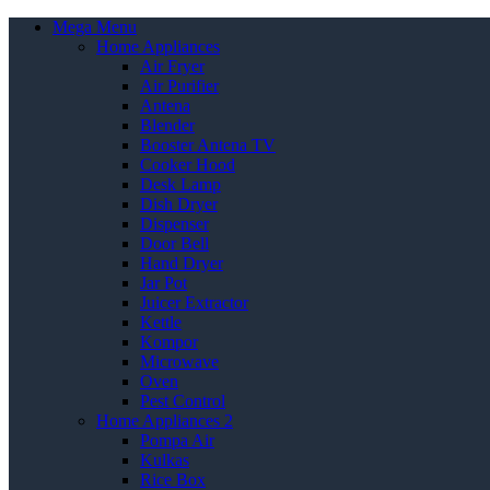
Mega Menu
Home Appliances
Air Fryer
Air Purifier
Antena
Blender
Booster Antena TV
Cooker Hood
Desk Lamp
Dish Dryer
Dispenser
Door Bell
Hand Dryer
Jar Pot
Juicer Extractor
Kettle
Kompor
Microwave
Oven
Pest Control
Home Appliances 2
Pompa Air
Kulkas
Rice Box