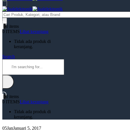
Products
search
0
0 items
0 ITEMS
Lihat keranjang
Tidak ada produk di
keranjang.
Search
0
0 items
0 ITEMS
Lihat keranjang
Tidak ada produk di
keranjang.
05
Jan
Januari 5, 2017