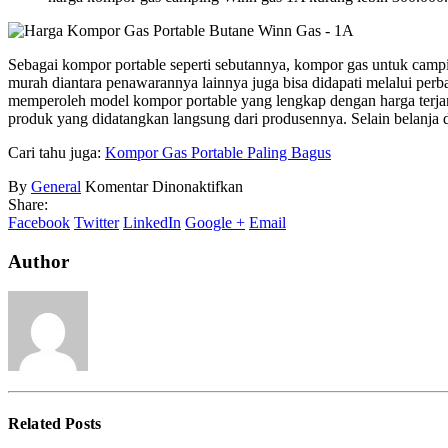
Sebagai kompor portable seperti sebutannya, kompor gas untuk campi
murah diantara penawarannya lainnya juga bisa didapati melalui per
memperoleh model kompor portable yang lengkap dengan harga terj
produk yang didatangkan langsung dari produsennya. Selain belanja 
Cari tahu juga:
Kompor Gas Portable Paling Bagus
pada
By
General
Komentar Dinonaktifkan
Harga
Share:
Kompor
Facebook
Twitter
LinkedIn
Google +
Email
Gas
Camping
Author
Related
Posts