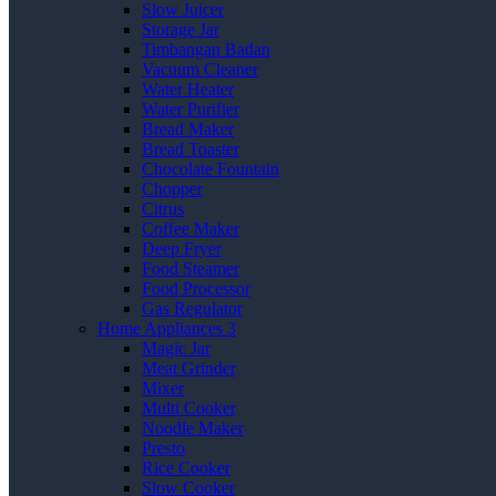
Slow Juicer
Storage Jar
Timbangan Badan
Vacuum Cleaner
Water Heater
Water Purifier
Bread Maker
Bread Toaster
Chocolate Fountain
Chopper
Citrus
Coffee Maker
Deep Fryer
Food Steamer
Food Processor
Gas Regulator
Home Appliances 3
Magic Jar
Meat Grinder
Mixer
Multi Cooker
Noodle Maker
Presto
Rice Cooker
Slow Cooker