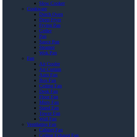
Slow Cooker
Cookware
Dutch Oven
Deep Fryer
Frying Pan
Griller
Pan
Sauce Pan
Steamer
Wok Pan
Fan
Air Cooler
Air Curtain
Auto Fan
Box Fan
Ceiling Fan
Desk Fan
Floor Fan
Misty Fan
Stand Fan
Tower Fan
Wall Fan
Ventilating Fan
Cabinet Fan
Ceiling Exhaust Fan