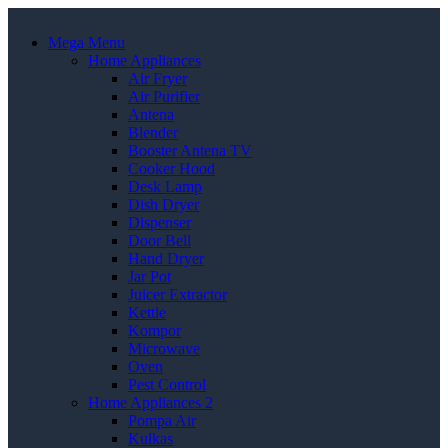
Mega Menu
Home Appliances
Air Fryer
Air Purifier
Antena
Blender
Booster Antena TV
Cooker Hood
Desk Lamp
Dish Dryer
Dispenser
Door Bell
Hand Dryer
Jar Pot
Juicer Extractor
Kettle
Kompor
Microwave
Oven
Pest Control
Home Appliances 2
Pompa Air
Kulkas