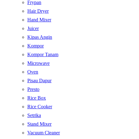
Frypan
Hair Dryer
Hand Mixer
Juicer
Kipas Angin
Kompor
Kompor Tanam
Microwave
Oven
Pisau Dapur
Presto
Rice Box
Rice Cooker
Setrika
Stand Mixer
Vacuum Cleaner