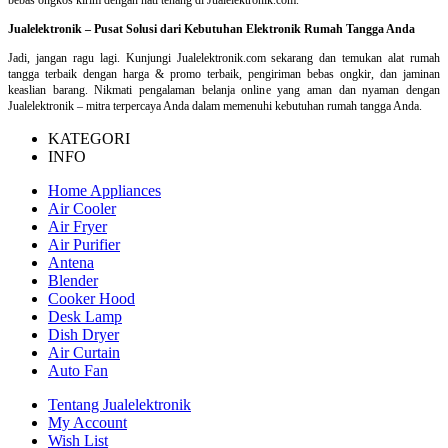
Jualelektronik – Pusat Solusi dari Kebutuhan Elektronik Rumah Tangga Anda
Jadi, jangan ragu lagi. Kunjungi Jualelektronik.com sekarang dan temukan alat rumah
tangga terbaik dengan harga & promo terbaik, pengiriman bebas ongkir, dan jaminan
keaslian barang. Nikmati pengalaman belanja online yang aman dan nyaman dengan
Jualelektronik – mitra terpercaya Anda dalam memenuhi kebutuhan rumah tangga Anda.
KATEGORI
INFO
Home Appliances
Air Cooler
Air Fryer
Air Purifier
Antena
Blender
Cooker Hood
Desk Lamp
Dish Dryer
Air Curtain
Auto Fan
Tentang Jualelektronik
My Account
Wish List