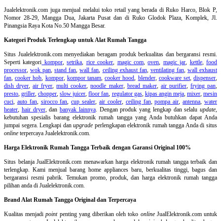
Jualelektronik.com juga menjual melalui toko retail yang berada di Ruko Harco, Blok P,
Nomor 28-29, Mangga Dua, Jakarta Pusat dan di Ruko Glodok Plaza, Komplek, Jl.
Pinangsia Raya Kota No.50 Mangga Besar.
Kategori Produk Terlengkap untuk Alat Rumah Tangga
Situs Jualelektronik.com menyediakan beragam produk berkualitas dan bergaransi resmi.
Seperti kategori
kompor
,
setrika
,
rice cooker
,
magic com
,
oven
,
magic jar
,
kettle
,
food
processor
,
wok pan
,
stand fan
,
wall fan
,
ceiling exhaust fan
,
ventilating fan
,
wall exhaust
fan
,
cooker hob
,
kompor
,
kompor tanam
,
cooker hood
,
blender
,
cookware set
,
dispenser
,
dish dryer
,
air fryer
,
multi cooker
,
noodle maker
,
bread maker
,
air purifier
,
frying pan
,
presto
,
griller
,
chopper
,
slow juicer
,
floor fan
,
regulator gas
,
kipas angin meja
,
mixer
,
mesin
cuci
,
auto fan
,
sirocco fan
,
cup sealer
,
air cooler
,
ceiling fan
,
pompa air
,
antenna
,
water
heater
,
hair dryer
, dan
banyak lainnya
. Dengan produk yang lengkap dan selalu
update
,
kebutuhan spesialis barang elektronik rumah tangga yang Anda butuhkan dapat Anda
jumpai segera. Lengkapi dan
upgrade
perlengkapan elektronik rumah tangga Anda di situs
online
terpercaya Jualelektronik.com.
Harga Elektronik Rumah Tangga Terbaik dengan Garansi Original 100%
Situs belanja
JualElektronik.com menawarkan harga elektronik rumah tangga terbaik dan
terlengkap. Kami menjual barang home appliances baru, berkualitas tinggi, bagus dan
bergaransi resmi pabrik. Temukan promo, produk, dan harga elektronik rumah tangga
pilihan anda di Jualelektronik.com.
Brand Alat Rumah Tangga Original dan Terpercaya
Kualitas menjadi
point
penting yang diberikan oleh toko
online
JualElektronik.com untuk