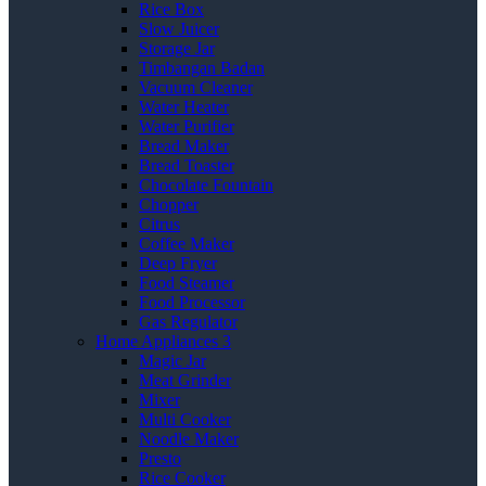
Rice Box
Slow Juicer
Storage Jar
Timbangan Badan
Vacuum Cleaner
Water Heater
Water Purifier
Bread Maker
Bread Toaster
Chocolate Fountain
Chopper
Citrus
Coffee Maker
Deep Fryer
Food Steamer
Food Processor
Gas Regulator
Home Appliances 3
Magic Jar
Meat Grinder
Mixer
Multi Cooker
Noodle Maker
Presto
Rice Cooker