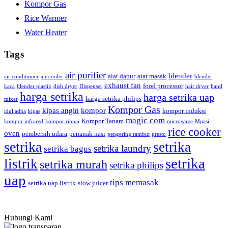
Kompor Gas
Rice Warmer
Water Heater
Tags
air purifier
blender
alat dapur
alat masak
air conditioner
air cooler
blender
exhaust fan
food processor
kaca
blender plastik
dish dryer
Dispenser
hair dryer
hand
harga setrika
harga setrika uap
harga setrika philips
mixer
Kompor Gas
kipas angin
kompor
kompor induksi
idul adha
kipas
magic com
Kompor Tanam
kompor infrared
kompor rinnai
microwave
Mpasi
rice cooker
oven
pembersih udara
penanak nasi
pengering rambut
presto
setrika
setrika
setrika laundry
setrika bagus
setrika
listrik
setrika murah
setrika philips
uap
tips memasak
setrika uap listrik
slow juicer
Hubungi Kami