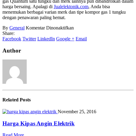
gas Quantum satu tungku dan merk lainnya pun dibandrolkan dalam
harga bersaing. Apalagi di
Jualelektonik.com
, Anda bisa
menemukan berbagai varian merk dan tipe kompor gas 1 tungku
dengan penawaran paling hemat.
pada
By
General
Komentar Dinonaktifkan
Kompor
Share:
Gas
Facebook
Twitter
LinkedIn
Google +
Email
1
Tungku
Author
Related
Posts
November 25, 2016
Harga Kipas Angin Elektrik
Read More