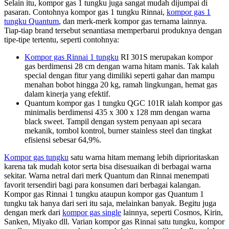
Selain itu, kompor gas 1 tungku juga sangat mudah dijumpai di
pasaran. Contohnya kompor gas 1 tungku Rinnai,
kompor gas 1
tungku Quantum
, dan merk-merk kompor gas ternama lainnya.
Tiap-tiap brand tersebut senantiasa memperbarui produknya dengan
tipe-tipe tertentu, seperti contohnya:
Kompor gas Rinnai 1 tungku
RI 301S merupakan kompor
gas berdimensi 28 cm dengan warna hitam manis. Tak kalah
special dengan fitur yang dimiliki seperti gahar dan mampu
menahan bobot hingga 20 kg, ramah lingkungan, hemat gas
dalam kinerja yang efektif.
Quantum kompor gas 1 tungku QGC 101R ialah kompor gas
minimalis berdimensi 435 x 300 x 128 mm dengan warna
black sweet. Tampil dengan system penyaan api secara
mekanik, tombol kontrol, burner stainless steel dan tingkat
efisiensi sebesar 64,9%.
Kompor gas tungku
satu warna hitam memang lebih diprioritaskan
karena tak mudah kotor serta bisa disesuaikan di berbagai warna
sekitar. Warna netral dari merk Quantum dan Rinnai menempati
favorit tersendiri bagi para konsumen dari berbagai kalangan.
Kompor gas Rinnai 1 tungku ataupun kompor gas Quantum 1
tungku tak hanya dari seri itu saja, melainkan banyak. Begitu juga
dengan merk dari
kompor gas single
lainnya, seperti Cosmos, Kirin,
Sanken, Miyako dll. Varian kompor gas Rinnai satu tungku, kompor