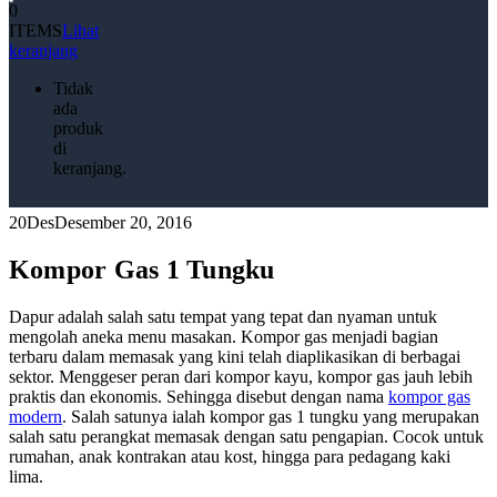
0
ITEMS
Lihat
keranjang
Tidak
ada
produk
di
keranjang.
20
Des
Desember 20, 2016
Kompor Gas 1 Tungku
Dapur adalah salah satu tempat yang tepat dan nyaman untuk
mengolah aneka menu masakan. Kompor gas menjadi bagian
terbaru dalam memasak yang kini telah diaplikasikan di berbagai
sektor. Menggeser peran dari kompor kayu, kompor gas jauh lebih
praktis dan ekonomis. Sehingga disebut dengan nama
kompor gas
modern
. Salah satunya ialah kompor gas 1 tungku yang merupakan
salah satu perangkat memasak dengan satu pengapian. Cocok untuk
rumahan, anak kontrakan atau kost, hingga para pedagang kaki
lima.