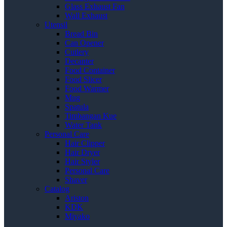
Glass Exhaust Fan
Wall Exhaust
Utensil
Bread Bin
Can Opener
Cutlery
Decanter
Food Container
Food Slicer
Food Warmer
Mug
Spatula
Timbangan Kue
Water Tank
Personal Care
Hair Clipper
Hair Dryer
Hair Styler
Personal Care
Shaver
Catalog
Ariston
KDK
Miyako