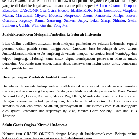
semua
customer.
Jualelektronik.com menawarkan produk
original
dengan kualitas bagus
yang terdiri dari berbagai
brand
ternama dan terpilih, seperti
Ariston
,
Cosmos
,
Denpoo
,
Electrolux
,
GASCOMP
,
Gea
,
Getra
,
Hicook
,
Idealife
,
KDK
,
Kirin
,
LocknLock
,
Maspion
,
Maxim
,
Mitsubishi
,
Miyako
,
Modena
,
Nespresso
,
Oxone
,
Panasonic
,
Philips
,
Pisces
,
Quantum
,
Regency
,
Rinnai
,
Samsung
,
Sanken
,
Sanyo
,
Sekai
,
Sharp
,
Shimizu
,
Stein
,
Sunhouse
,
Uchida
,
Winn Gas
dan
Yong Ma
.
Jualelektronik.com Melayani Pembelian ke Seluruh Indonesia
Situs Online
JualElektronik.com telah melayani pembelian ke seluruh Indonesia, seperti
pesanan dalam jumlah satuan hingga lebih.
Customer
bisa berbelanja di toko
online
JualElektronik, melalui
order
langsung di
website
maupun
via contact
lewat
WhatsApp
dan
telpon langsung
.
Hubungi kami untuk dapat mendapatkan penawaran khusus untuk
pembelian Corporate atau tender. Kami dapat menawarkan faktur pajak untuk pembelian
dalam jumlah banyak
Belanja dengan Mudah di Jualelektronik.com
Berbelanja di
website belanja online
JualElektronik.com sangat mudah karena memiliki
metode pembayaran yang beragam. Pembayaran lebih mudah dengan transfer Bank Virtual
Account BCA, Gopay, Akulaku, Shopee Pay, QRIS, Mandiri dan kartu kredit atau debit.
Dengan banyaknya metode pembayaran, berbelanja di situs
online
JualElektronik.com
semakin mudah dan aman. Selain itu, pembayaran di JualElektronik.com telah di-
support
oleh
system
keamanan dan
terpercaya
by Visa
,
Master Card Security Code
dan
JCB
J/secure
.
Selalu Gratis Ongkos Kirim di Indonesia
Nikmati fitur GRATIS ONGKIR dengan belanja di Jualelektronik.com. Belanja online
bebas ongkos kirim dengan hati tenang di Jualelektronik.com.