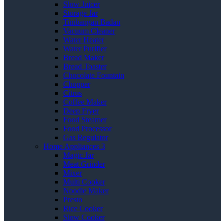
Slow Juicer
Storage Jar
Timbangan Badan
Vacuum Cleaner
Water Heater
Water Purifier
Bread Maker
Bread Toaster
Chocolate Fountain
Chopper
Citrus
Coffee Maker
Deep Fryer
Food Steamer
Food Processor
Gas Regulator
Home Appliances 3
Magic Jar
Meat Grinder
Mixer
Multi Cooker
Noodle Maker
Presto
Rice Cooker
Slow Cooker