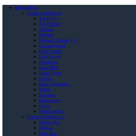
Mega Menu
Home Appliances
Air Fryer
Air Purifier
Antena
Blender
Booster Antena TV
Cooker Hood
Desk Lamp
Dish Dryer
Dispenser
Door Bell
Hand Dryer
Jar Pot
Juicer Extractor
Kettle
Kompor
Microwave
Oven
Pest Control
Home Appliances 2
Pompa Air
Kulkas
Rice Box