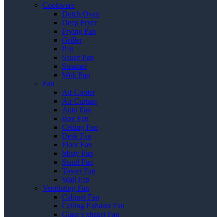
Cookware
Dutch Oven
Deep Fryer
Frying Pan
Griller
Pan
Sauce Pan
Steamer
Wok Pan
Fan
Air Cooler
Air Curtain
Auto Fan
Box Fan
Ceiling Fan
Desk Fan
Floor Fan
Misty Fan
Stand Fan
Tower Fan
Wall Fan
Ventilating Fan
Cabinet Fan
Ceiling Exhaust Fan
Glass Exhaust Fan