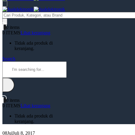
Products
search
0
0 items
0 ITEMS
Lihat keranjang
Tidak ada produk di
keranjang.
Search
0
0 items
0 ITEMS
Lihat keranjang
Tidak ada produk di
keranjang.
08
Jul
Juli 8, 2017