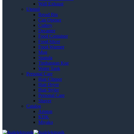
Wall Exhaust
Utensil
Bread Bin
Can Opener
Cutlery
Decanter
Food Container
Food Slicer
Food Warmer
Mug
Spatula
Timbangan Kue
Water Tank
Personal Care
Hair Clipper
Hair Dryer
Hair Styler
Personal Care
Shaver
Catalog
Ariston
KDK
Miyako