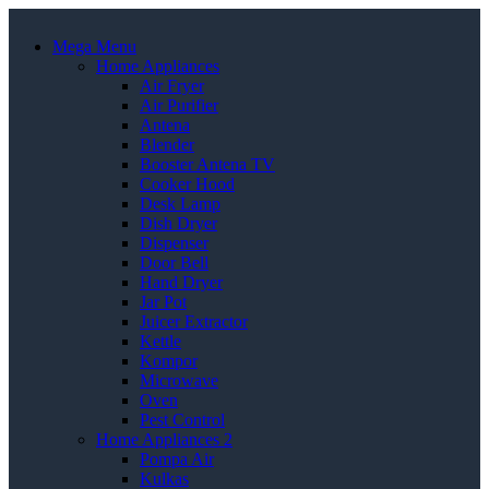
Mega Menu
Home Appliances
Air Fryer
Air Purifier
Antena
Blender
Booster Antena TV
Cooker Hood
Desk Lamp
Dish Dryer
Dispenser
Door Bell
Hand Dryer
Jar Pot
Juicer Extractor
Kettle
Kompor
Microwave
Oven
Pest Control
Home Appliances 2
Pompa Air
Kulkas