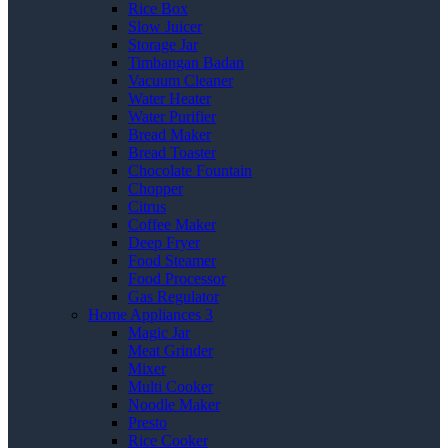
Rice Box
Slow Juicer
Storage Jar
Timbangan Badan
Vacuum Cleaner
Water Heater
Water Purifier
Bread Maker
Bread Toaster
Chocolate Fountain
Chopper
Citrus
Coffee Maker
Deep Fryer
Food Steamer
Food Processor
Gas Regulator
Home Appliances 3
Magic Jar
Meat Grinder
Mixer
Multi Cooker
Noodle Maker
Presto
Rice Cooker