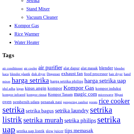
Setrika
Stand Mixer
Vacuum Cleaner
Kompor Gas
Rice Warmer
Water Heater
Tags
air purifier
blender
alat dapur
alat masak
air conditioner
air cooler
blender
exhaust fan
food processor
kaca
blender plastik
dish dryer
Dispenser
hair dryer
hand
harga setrika
harga setrika uap
harga setrika philips
mixer
Kompor Gas
kipas angin
kompor
kompor induksi
idul adha
kipas
magic com
Kompor Tanam
kompor infrared
kompor rinnai
microwave
Mpasi
rice cooker
oven
pembersih udara
penanak nasi
pengering rambut
presto
setrika
setrika
setrika laundry
setrika bagus
setrika
listrik
setrika murah
setrika philips
uap
tips memasak
setrika uap listrik
slow juicer