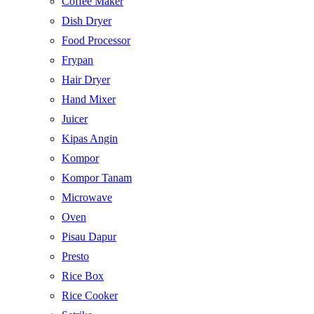
Coffee Maker
Dish Dryer
Food Processor
Frypan
Hair Dryer
Hand Mixer
Juicer
Kipas Angin
Kompor
Kompor Tanam
Microwave
Oven
Pisau Dapur
Presto
Rice Box
Rice Cooker