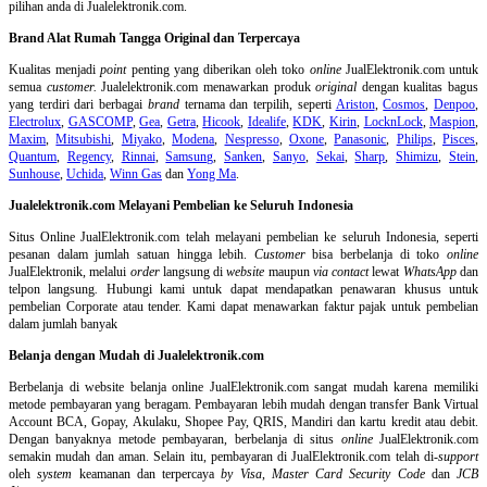
pilihan anda di Jualelektronik.com.
Brand Alat Rumah Tangga Original dan Terpercaya
Kualitas menjadi
point
penting yang diberikan oleh toko
online
JualElektronik.com untuk
semua
customer.
Jualelektronik.com menawarkan produk
original
dengan kualitas bagus
yang terdiri dari berbagai
brand
ternama dan terpilih, seperti
Ariston
,
Cosmos
,
Denpoo
,
Electrolux
,
GASCOMP
,
Gea
,
Getra
,
Hicook
,
Idealife
,
KDK
,
Kirin
,
LocknLock
,
Maspion
,
Maxim
,
Mitsubishi
,
Miyako
,
Modena
,
Nespresso
,
Oxone
,
Panasonic
,
Philips
,
Pisces
,
Quantum
,
Regency
,
Rinnai
,
Samsung
,
Sanken
,
Sanyo
,
Sekai
,
Sharp
,
Shimizu
,
Stein
,
Sunhouse
,
Uchida
,
Winn Gas
dan
Yong Ma
.
Jualelektronik.com Melayani Pembelian ke Seluruh Indonesia
Situs Online
JualElektronik.com telah melayani pembelian ke seluruh Indonesia, seperti
pesanan dalam jumlah satuan hingga lebih.
Customer
bisa berbelanja di toko
online
JualElektronik, melalui
order
langsung di
website
maupun
via contact
lewat
WhatsApp
dan
telpon langsung
.
Hubungi kami untuk dapat mendapatkan penawaran khusus untuk
pembelian Corporate atau tender. Kami dapat menawarkan faktur pajak untuk pembelian
dalam jumlah banyak
Belanja dengan Mudah di Jualelektronik.com
Berbelanja di
website belanja online
JualElektronik.com sangat mudah karena memiliki
metode pembayaran yang beragam. Pembayaran lebih mudah dengan transfer Bank Virtual
Account BCA, Gopay, Akulaku, Shopee Pay, QRIS, Mandiri dan kartu kredit atau debit.
Dengan banyaknya metode pembayaran, berbelanja di situs
online
JualElektronik.com
semakin mudah dan aman. Selain itu, pembayaran di JualElektronik.com telah di-
support
oleh
system
keamanan dan
terpercaya
by Visa
,
Master Card Security Code
dan
JCB