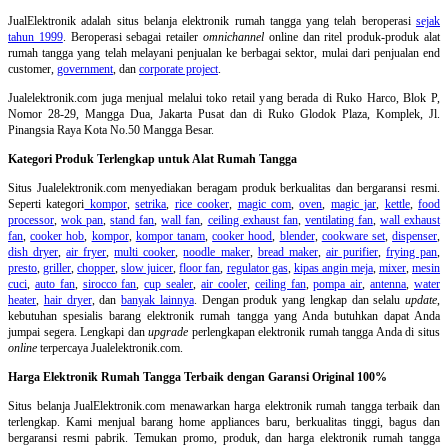
JualElektronik adalah
situs belanja elektronik rumah tangga
yang telah beroperasi
sejak
tahun 1999
. Beroperasi sebagai retailer
omnichannel
online dan ritel produk-produk alat
rumah tangga yang telah melayani penjualan ke berbagai sektor, mulai dari penjualan end
customer,
government
, dan
corporate project
.
Jualelektronik.com juga menjual melalui toko retail yang berada di Ruko Harco, Blok P,
Nomor 28-29, Mangga Dua, Jakarta Pusat dan di Ruko Glodok Plaza, Komplek, Jl.
Pinangsia Raya Kota No.50 Mangga Besar.
Kategori Produk Terlengkap untuk Alat Rumah Tangga
Situs Jualelektronik.com menyediakan beragam produk berkualitas dan bergaransi resmi.
Seperti kategori
kompor
,
setrika
,
rice cooker
,
magic com
,
oven
,
magic jar
,
kettle
,
food
processor
,
wok pan
,
stand fan
,
wall fan
,
ceiling exhaust fan
,
ventilating fan
,
wall exhaust
fan
,
cooker hob
,
kompor
,
kompor tanam
,
cooker hood
,
blender
,
cookware set
,
dispenser
,
dish dryer
,
air fryer
,
multi cooker
,
noodle maker
,
bread maker
,
air purifier
,
frying pan
,
presto
,
griller
,
chopper
,
slow juicer
,
floor fan
,
regulator gas
,
kipas angin meja
,
mixer
,
mesin
cuci
,
auto fan
,
sirocco fan
,
cup sealer
,
air cooler
,
ceiling fan
,
pompa air
,
antenna
,
water
heater
,
hair dryer
, dan
banyak lainnya
. Dengan produk yang lengkap dan selalu
update
,
kebutuhan spesialis barang elektronik rumah tangga yang Anda butuhkan dapat Anda
jumpai segera. Lengkapi dan
upgrade
perlengkapan elektronik rumah tangga Anda di situs
online
terpercaya Jualelektronik.com.
Harga Elektronik Rumah Tangga Terbaik dengan Garansi Original 100%
Situs belanja
JualElektronik.com menawarkan harga elektronik rumah tangga terbaik dan
terlengkap. Kami menjual barang home appliances baru, berkualitas tinggi, bagus dan
bergaransi resmi pabrik. Temukan promo, produk, dan harga elektronik rumah tangga