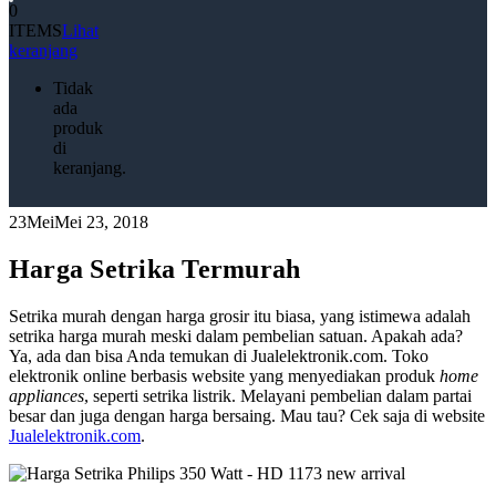
0
ITEMS
Lihat
keranjang
Tidak
ada
produk
di
keranjang.
23
Mei
Mei 23, 2018
Harga Setrika Termurah
Setrika murah dengan harga grosir itu biasa, yang istimewa adalah
setrika harga murah meski dalam pembelian satuan. Apakah ada?
Ya, ada dan bisa Anda temukan di Jualelektronik.com. Toko
elektronik online berbasis website yang menyediakan produk
home
appliances
, seperti setrika listrik. Melayani pembelian dalam partai
besar dan juga dengan harga bersaing. Mau tau? Cek saja di website
Jualelektronik.com
.