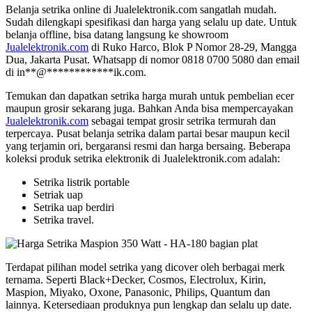
Belanja setrika online di Jualelektronik.com sangatlah mudah.
Sudah dilengkapi spesifikasi dan harga yang selalu up date. Untuk
belanja offline, bisa datang langsung ke showroom
Jualelektronik.com
di Ruko Harco, Blok P Nomor 28-29, Mangga
Dua, Jakarta Pusat. Whatsapp di nomor 0818 0700 5080 dan email
di
in
**
@
************
ik.com
.
Temukan dan dapatkan setrika harga murah untuk pembelian ecer
maupun grosir sekarang juga. Bahkan Anda bisa mempercayakan
Jualelektronik.com
sebagai tempat grosir setrika termurah dan
terpercaya. Pusat belanja setrika dalam partai besar maupun kecil
yang terjamin ori, bergaransi resmi dan harga bersaing. Beberapa
koleksi produk setrika elektronik di Jualelektronik.com adalah:
Setrika listrik portable
Setriak uap
Setrika uap berdiri
Setrika travel.
Terdapat pilihan model setrika yang dicover oleh berbagai merk
ternama. Seperti Black+Decker, Cosmos, Electrolux, Kirin,
Maspion, Miyako, Oxone, Panasonic, Philips, Quantum dan
lainnya. Ketersediaan produknya pun lengkap dan selalu up date.