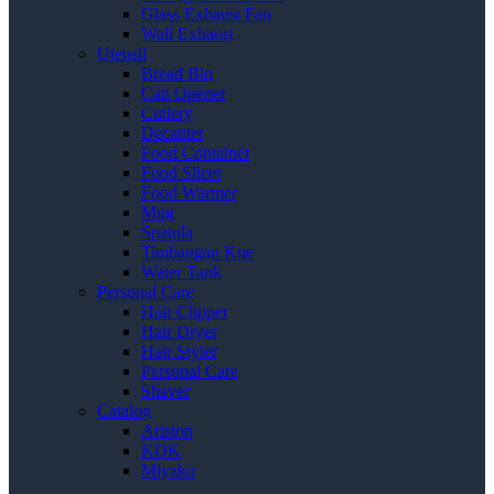
Glass Exhaust Fan
Wall Exhaust
Utensil
Bread Bin
Can Opener
Cutlery
Decanter
Food Container
Food Slicer
Food Warmer
Mug
Spatula
Timbangan Kue
Water Tank
Personal Care
Hair Clipper
Hair Dryer
Hair Styler
Personal Care
Shaver
Catalog
Ariston
KDK
Miyako