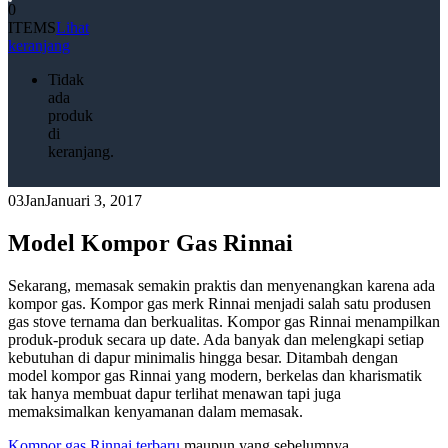
0
ITEMS
Lihat
keranjang
Tidak
ada
produk
di
keranjang.
03
Jan
Januari 3, 2017
Model Kompor Gas Rinnai
Sekarang, memasak semakin praktis dan menyenangkan karena ada
kompor gas. Kompor gas merk Rinnai menjadi salah satu produsen
gas stove ternama dan berkualitas. Kompor gas Rinnai menampilkan
produk-produk secara up date. Ada banyak dan melengkapi setiap
kebutuhan di dapur minimalis hingga besar. Ditambah dengan
model kompor gas Rinnai yang modern, berkelas dan kharismatik
tak hanya membuat dapur terlihat menawan tapi juga
memaksimalkan kenyamanan dalam memasak.
Kompor gas Rinnai terbaru
maupun yang sebelumnya