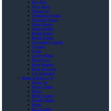
Rice Box
Slow Juicer
Storage Jar
Timbangan Badan
Vacuum Cleaner
Water Heater
Water Purifier
Bread Maker
Bread Toaster
Chocolate Fountain
Chopper
Citrus
Coffee Maker
Deep Fryer
Food Steamer
Food Processor
Gas Regulator
Home Appliances 3
Magic Jar
Meat Grinder
Mixer
Multi Cooker
Noodle Maker
Presto
Rice Cooker