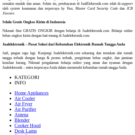
semakin mudah dan aman. Selain itu, pembayaran di JualElektronik.com telah di-
support
oleh
system
keamanan dan
terpercaya
by Visa
,
Master Card Security Code
dan
JCB
J/secure
.
Selalu Gratis Ongkos Kirim di Indonesia
Nikmati fitur GRATIS ONGKIR dengan belanja di Jualelektronik.com. Belanja online
bebas ongkos kirim dengan hati tenang di Jualelektronik.com.
Jualelektronik – Pusat Solusi dari Kebutuhan Elektronik Rumah Tangga Anda
Jadi, jangan ragu lagi. Kunjungi Jualelektronik.com sekarang dan temukan alat rumah
tangga terbaik dengan harga & promo terbaik, pengiriman bebas ongkir, dan jaminan
keaslian barang. Nikmati pengalaman belanja online yang aman dan nyaman dengan
Jualelektronik – mitra terpercaya Anda dalam memenuhi kebutuhan rumah tangga Anda.
KATEGORI
INFO
Home Appliances
Air Cooler
Air Fryer
Air Purifier
Antena
Blender
Cooker Hood
Desk Lamp