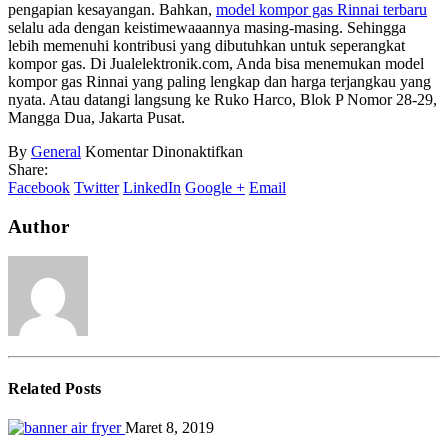
pengapian kesayangan. Bahkan,
model kompor gas Rinnai terbaru
selalu ada dengan keistimewaaannya masing-masing. Sehingga
lebih memenuhi kontribusi yang dibutuhkan untuk seperangkat
kompor gas. Di Jualelektronik.com, Anda bisa menemukan model
kompor gas Rinnai yang paling lengkap dan harga terjangkau yang
nyata. Atau datangi langsung ke Ruko Harco, Blok P Nomor 28-29,
Mangga Dua, Jakarta Pusat.
pada
By
General
Komentar Dinonaktifkan
Model
Share:
Kompor
Facebook
Twitter
LinkedIn
Google +
Email
Gas
Rinnai
Author
Related
Posts
Maret 8, 2019