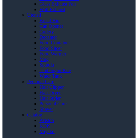
Glass Exhaust Fan
Wall Exhaust
Utensil
Bread Bin
Can Opener
Cutlery
Decanter
Food Container
Food Slicer
Food Warmer
Mug
Spatula
Timbangan Kue
Water Tank
Personal Care
Hair Clipper
Hair Dryer
Hair Styler
Personal Care
Shaver
Catalog
Ariston
KDK
Miyako