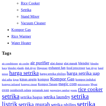
Rice Cooker
Setrika
Stand Mixer
Vacuum Cleaner
Kompor Gas
Rice Warmer
Water Heater
Tags
air purifier
blender
alat dapur
alat masak
air conditioner
air cooler
blender
exhaust fan
food processor
kaca
blender plastik
dish dryer
Dispenser
hair dryer
hand
harga setrika
harga setrika uap
harga setrika philips
mixer
Kompor Gas
kipas angin
kompor
kompor induksi
idul adha
kipas
magic com
Kompor Tanam
kompor infrared
kompor rinnai
microwave
Mpasi
rice cooker
oven
pembersih udara
penanak nasi
pengering rambut
presto
setrika
setrika
setrika laundry
setrika bagus
setrika
listrik
setrika murah
setrika philips