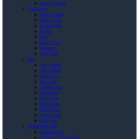
Slow Cooker
Cookware
Dutch Oven
Deep Fryer
Frying Pan
Griller
Pan
Sauce Pan
Steamer
Wok Pan
Fan
Air Cooler
Air Curtain
Auto Fan
Box Fan
Ceiling Fan
Desk Fan
Floor Fan
Misty Fan
Stand Fan
Tower Fan
Wall Fan
Ventilating Fan
Cabinet Fan
Ceiling Exhaust Fan