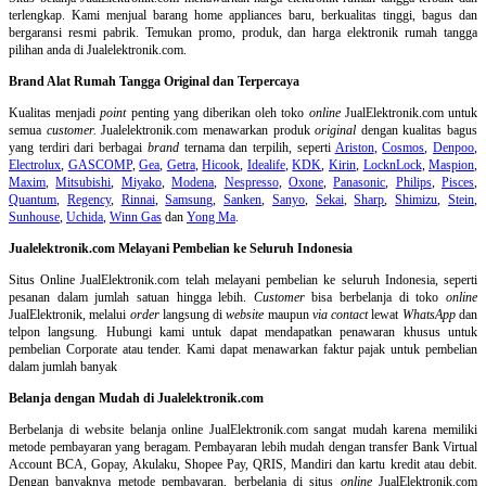
terlengkap. Kami menjual barang home appliances baru, berkualitas tinggi, bagus dan
bergaransi resmi pabrik. Temukan promo, produk, dan harga elektronik rumah tangga
pilihan anda di Jualelektronik.com.
Brand Alat Rumah Tangga Original dan Terpercaya
Kualitas menjadi
point
penting yang diberikan oleh toko
online
JualElektronik.com untuk
semua
customer.
Jualelektronik.com menawarkan produk
original
dengan kualitas bagus
yang terdiri dari berbagai
brand
ternama dan terpilih, seperti
Ariston
,
Cosmos
,
Denpoo
,
Electrolux
,
GASCOMP
,
Gea
,
Getra
,
Hicook
,
Idealife
,
KDK
,
Kirin
,
LocknLock
,
Maspion
,
Maxim
,
Mitsubishi
,
Miyako
,
Modena
,
Nespresso
,
Oxone
,
Panasonic
,
Philips
,
Pisces
,
Quantum
,
Regency
,
Rinnai
,
Samsung
,
Sanken
,
Sanyo
,
Sekai
,
Sharp
,
Shimizu
,
Stein
,
Sunhouse
,
Uchida
,
Winn Gas
dan
Yong Ma
.
Jualelektronik.com Melayani Pembelian ke Seluruh Indonesia
Situs Online
JualElektronik.com telah melayani pembelian ke seluruh Indonesia, seperti
pesanan dalam jumlah satuan hingga lebih.
Customer
bisa berbelanja di toko
online
JualElektronik, melalui
order
langsung di
website
maupun
via contact
lewat
WhatsApp
dan
telpon langsung
.
Hubungi kami untuk dapat mendapatkan penawaran khusus untuk
pembelian Corporate atau tender. Kami dapat menawarkan faktur pajak untuk pembelian
dalam jumlah banyak
Belanja dengan Mudah di Jualelektronik.com
Berbelanja di
website belanja online
JualElektronik.com sangat mudah karena memiliki
metode pembayaran yang beragam. Pembayaran lebih mudah dengan transfer Bank Virtual
Account BCA, Gopay, Akulaku, Shopee Pay, QRIS, Mandiri dan kartu kredit atau debit.
Dengan banyaknya metode pembayaran, berbelanja di situs
online
JualElektronik.com