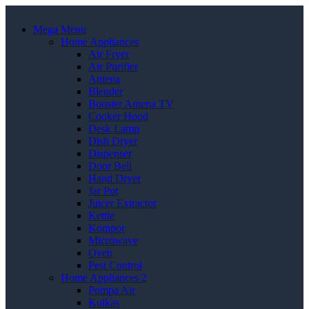
Mega Menu
Home Appliances
Air Fryer
Air Purifier
Antena
Blender
Booster Antena TV
Cooker Hood
Desk Lamp
Dish Dryer
Dispenser
Door Bell
Hand Dryer
Jar Pot
Juicer Extractor
Kettle
Kompor
Microwave
Oven
Pest Control
Home Appliances 2
Pompa Air
Kulkas