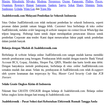
Maxim
,
Mitsubishi
,
Miyako
,
Modena
,
Nespresso
,
Oxone
,
Panasonic
,
Philips
,
Pisces
,
Quantum
,
Regency
,
Rinnai
,
Samsung
,
Sanken
,
Sanyo
,
Sekai
,
Sharp
,
Shimizu
,
Stein
,
Sunhouse
,
Uchida
,
Winn Gas
dan
Yong Ma
.
Jualelektronik.com Melayani Pembelian ke Seluruh Indonesia
Situs Online
JualElektronik.com telah melayani pembelian ke seluruh Indonesia, seperti
pesanan dalam jumlah satuan hingga lebih.
Customer
bisa berbelanja di toko
online
JualElektronik, melalui
order
langsung di
website
maupun
via contact
lewat
WhatsApp
dan
telpon langsung
.
Hubungi kami untuk dapat mendapatkan penawaran khusus untuk
pembelian Corporate atau tender. Kami dapat menawarkan faktur pajak untuk pembelian
dalam jumlah banyak
Belanja dengan Mudah di Jualelektronik.com
Berbelanja di
website belanja online
JualElektronik.com sangat mudah karena memiliki
metode pembayaran yang beragam. Pembayaran lebih mudah dengan transfer Bank Virtual
Account BCA, Gopay, Akulaku, Shopee Pay, QRIS, Mandiri dan kartu kredit atau debit.
Dengan banyaknya metode pembayaran, berbelanja di situs
online
JualElektronik.com
semakin mudah dan aman. Selain itu, pembayaran di JualElektronik.com telah di-
support
oleh
system
keamanan dan
terpercaya
by Visa
,
Master Card Security Code
dan
JCB
J/secure
.
Selalu Gratis Ongkos Kirim di Indonesia
Nikmati fitur GRATIS ONGKIR dengan belanja di Jualelektronik.com. Belanja online
bebas ongkos kirim dengan hati tenang di Jualelektronik.com.
Jualelektronik – Pusat Solusi dari Kebutuhan Elektronik Rumah Tangga Anda