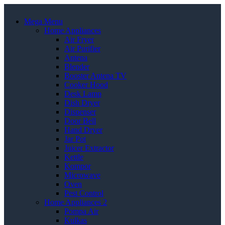
Mega Menu
Home Appliances
Air Fryer
Air Purifier
Antena
Blender
Booster Antena TV
Cooker Hood
Desk Lamp
Dish Dryer
Dispenser
Door Bell
Hand Dryer
Jar Pot
Juicer Extractor
Kettle
Kompor
Microwave
Oven
Pest Control
Home Appliances 2
Pompa Air
Kulkas