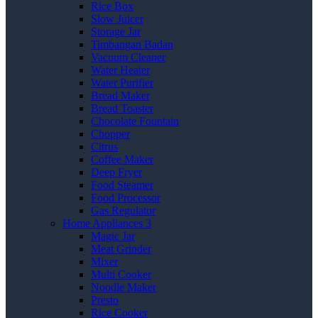
Rice Box
Slow Juicer
Storage Jar
Timbangan Badan
Vacuum Cleaner
Water Heater
Water Purifier
Bread Maker
Bread Toaster
Chocolate Fountain
Chopper
Citrus
Coffee Maker
Deep Fryer
Food Steamer
Food Processor
Gas Regulator
Home Appliances 3
Magic Jar
Meat Grinder
Mixer
Multi Cooker
Noodle Maker
Presto
Rice Cooker