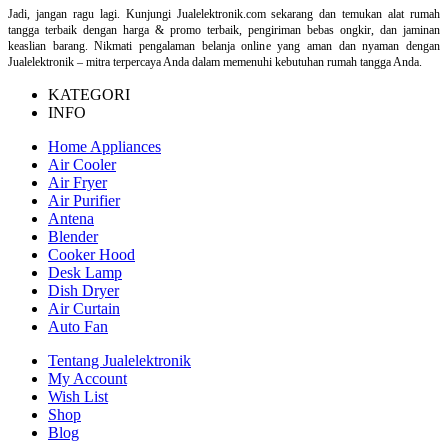
Jadi, jangan ragu lagi. Kunjungi Jualelektronik.com sekarang dan temukan alat rumah
tangga terbaik dengan harga & promo terbaik, pengiriman bebas ongkir, dan jaminan
keaslian barang. Nikmati pengalaman belanja online yang aman dan nyaman dengan
Jualelektronik – mitra terpercaya Anda dalam memenuhi kebutuhan rumah tangga Anda.
KATEGORI
INFO
Home Appliances
Air Cooler
Air Fryer
Air Purifier
Antena
Blender
Cooker Hood
Desk Lamp
Dish Dryer
Air Curtain
Auto Fan
Tentang Jualelektronik
My Account
Wish List
Shop
Blog