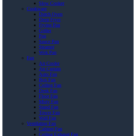
Slow Cooker
Cookware
Dutch Oven
Deep Fryer
Frying Pan
Griller
Pan
Sauce Pan
Steamer
Wok Pan
Fan
Air Cooler
Air Curtain
Auto Fan
Box Fan
Ceiling Fan
Desk Fan
Floor Fan
Misty Fan
Stand Fan
Tower Fan
Wall Fan
Ventilating Fan
Cabinet Fan
Ceiling Exhaust Fan