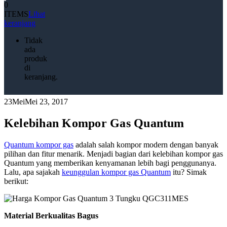
0
ITEMS
Lihat
keranjang
Tidak
ada
produk
di
keranjang.
23
Mei
Mei 23, 2017
Kelebihan Kompor Gas Quantum
Quantum kompor gas
adalah salah kompor modern dengan banyak
pilihan dan fitur menarik. Menjadi bagian dari kelebihan kompor gas
Quantum yang memberikan kenyamanan lebih bagi penggunanya.
Lalu, apa sajakah
keunggulan kompor gas Quantum
itu? Simak
berikut:
Material Berkualitas Bagus