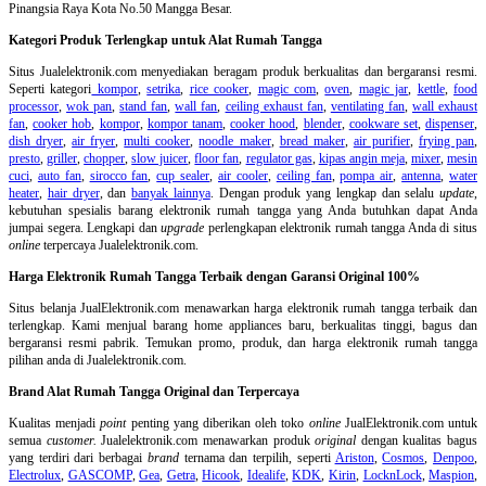
Pinangsia Raya Kota No.50 Mangga Besar.
Kategori Produk Terlengkap untuk Alat Rumah Tangga
Situs Jualelektronik.com menyediakan beragam produk berkualitas dan bergaransi resmi.
Seperti kategori
kompor
,
setrika
,
rice cooker
,
magic com
,
oven
,
magic jar
,
kettle
,
food
processor
,
wok pan
,
stand fan
,
wall fan
,
ceiling exhaust fan
,
ventilating fan
,
wall exhaust
fan
,
cooker hob
,
kompor
,
kompor tanam
,
cooker hood
,
blender
,
cookware set
,
dispenser
,
dish dryer
,
air fryer
,
multi cooker
,
noodle maker
,
bread maker
,
air purifier
,
frying pan
,
presto
,
griller
,
chopper
,
slow juicer
,
floor fan
,
regulator gas
,
kipas angin meja
,
mixer
,
mesin
cuci
,
auto fan
,
sirocco fan
,
cup sealer
,
air cooler
,
ceiling fan
,
pompa air
,
antenna
,
water
heater
,
hair dryer
, dan
banyak lainnya
. Dengan produk yang lengkap dan selalu
update
,
kebutuhan spesialis barang elektronik rumah tangga yang Anda butuhkan dapat Anda
jumpai segera. Lengkapi dan
upgrade
perlengkapan elektronik rumah tangga Anda di situs
online
terpercaya Jualelektronik.com.
Harga Elektronik Rumah Tangga Terbaik dengan Garansi Original 100%
Situs belanja
JualElektronik.com menawarkan harga elektronik rumah tangga terbaik dan
terlengkap. Kami menjual barang home appliances baru, berkualitas tinggi, bagus dan
bergaransi resmi pabrik. Temukan promo, produk, dan harga elektronik rumah tangga
pilihan anda di Jualelektronik.com.
Brand Alat Rumah Tangga Original dan Terpercaya
Kualitas menjadi
point
penting yang diberikan oleh toko
online
JualElektronik.com untuk
semua
customer.
Jualelektronik.com menawarkan produk
original
dengan kualitas bagus
yang terdiri dari berbagai
brand
ternama dan terpilih, seperti
Ariston
,
Cosmos
,
Denpoo
,
Electrolux
,
GASCOMP
,
Gea
,
Getra
,
Hicook
,
Idealife
,
KDK
,
Kirin
,
LocknLock
,
Maspion
,