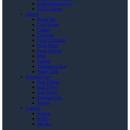
Glass Exhaust Fan
Wall Exhaust
Utensil
Bread Bin
Can Opener
Cutlery
Decanter
Food Container
Food Slicer
Food Warmer
Mug
Spatula
Timbangan Kue
Water Tank
Personal Care
Hair Clipper
Hair Dryer
Hair Styler
Personal Care
Shaver
Catalog
Ariston
KDK
Miyako