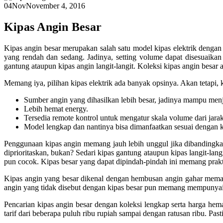
04
Nov
November 4, 2016
Kipas Angin Besar
Kipas angin besar merupakan salah satu model kipas elektrik dengan
yang rendah dan sedang. Jadinya, setting volume dapat disesuaikan 
gantung ataupun kipas angin langit-langit. Koleksi kipas angin besar
Memang iya, pilihan kipas elektrik ada banyak opsinya. Akan tetapi, k
Sumber angin yang dihasilkan lebih besar, jadinya mampu menj
Lebih hemat energy.
Tersedia remote kontrol untuk mengatur skala volume dari jarak
Model lengkap dan nantinya bisa dimanfaatkan sesuai dengan 
Penggunaan kipas angin memang jauh lebih unggul jika dibandingkan d
diprioritaskan, bukan? Sedari kipas gantung ataupun kipas langit-lan
pun cocok. Kipas besar yang dapat dipindah-pindah ini memang prakt
Kipas angin yang besar dikenal dengan hembusan angin gahar memang 
angin yang tidak disebut dengan kipas besar pun memang mempunyai s
Pencarian kipas angin besar dengan koleksi lengkap serta harga he
tarif dari beberapa puluh ribu rupiah sampai dengan ratusan ribu. Pa