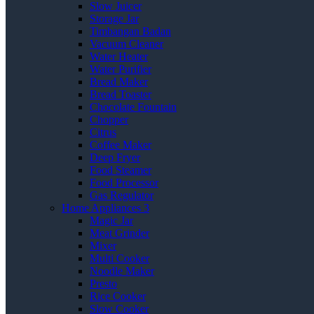
Slow Juicer
Storage Jar
Timbangan Badan
Vacuum Cleaner
Water Heater
Water Purifier
Bread Maker
Bread Toaster
Chocolate Fountain
Chopper
Citrus
Coffee Maker
Deep Fryer
Food Steamer
Food Processor
Gas Regulator
Home Appliances 3
Magic Jar
Meat Grinder
Mixer
Multi Cooker
Noodle Maker
Presto
Rice Cooker
Slow Cooker