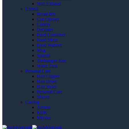
Wall Exhaust
Utensil
Bread Bin
Can Opener
Cutlery
Decanter
Food Container
Food Slicer
Food Warmer
Mug
Spatula
Timbangan Kue
Water Tank
Personal Care
Hair Clipper
Hair Dryer
Hair Styler
Personal Care
Shaver
Catalog
Ariston
KDK
Miyako