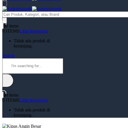
Products
search
0
0 items
0 ITEMS
Lihat keranjang
Tidak ada produk di
keranjang.
Search
0
0 items
0 ITEMS
Lihat keranjang
Tidak ada produk di
keranjang.