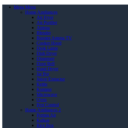
Mega Menu
Home Appliances
Air Fryer
Air Purifier
Antena
Blender
Booster Antena TV
Cooker Hood
Desk Lamp
Dish Dryer
Dispenser
Door Bell
Hand Dryer
Jar Pot
Juicer Extractor
Kettle
Kompor
Microwave
Oven
Pest Control
Home Appliances 2
Pompa Air
Kulkas
Rice Box