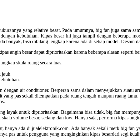
 ukurannya yang relative besar. Pada umumnya, big fan juga sama-sam
dengan kebutuhan. Kipas besar ini juga tampil dengan beberapa model
 ada banyak, bisa dibilang lengkap karena ada di setiap model. Desain 
ipas angin besar dapat diprioritaskan karena beberapa alasan seperti ber
angkau skala ruang secara luas.
 jauh.
kebutuhan.
engan air conditioner. Berperan sama dalam menyejukkan suatu arena, 
git yang pas sekali ditempatkan pada ruang tengah maupun ruang tamu. 
is.
layak untuk diprioritaskan. Bagaimana bisa tidak, big fan mempunyai
kala volume besar, sedang dan low. Hanya saja, performa kipas angin
mat, hanya ada di jualelektronik.com. Ada banyak sekali merk big fan
stinya pas untuk pengguna yang menginginkan kipas besardari segi kuali