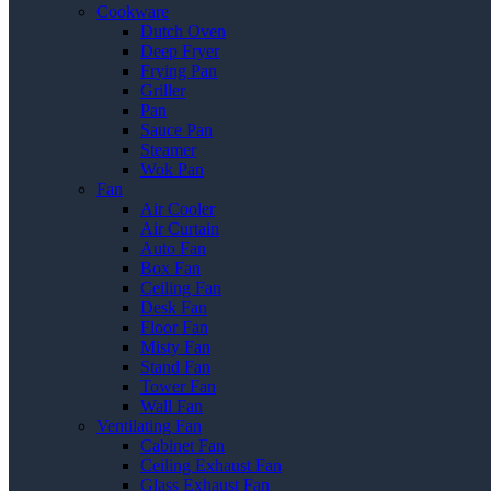
Cookware
Dutch Oven
Deep Fryer
Frying Pan
Griller
Pan
Sauce Pan
Steamer
Wok Pan
Fan
Air Cooler
Air Curtain
Auto Fan
Box Fan
Ceiling Fan
Desk Fan
Floor Fan
Misty Fan
Stand Fan
Tower Fan
Wall Fan
Ventilating Fan
Cabinet Fan
Ceiling Exhaust Fan
Glass Exhaust Fan