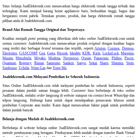
Situs belanja
JualElektronik.com menawarkan harga elektronik rumah tangga terbaik dan
terlengkap. Kami menjual barang home appliances baru, berkualitas tinggi, bagus dan
bergaransi resmi pabrik. Temukan promo, produk, dan harga elektronik rumah tangga
pilihan anda di Jualelektronik.com.
Brand Alat Rumah Tangga Original dan Terpercaya
Kualitas menjadi
point
penting yang diberikan oleh toko
online
JualElektronik.com untuk
semua
customer.
Jualelektronik.com menawarkan produk
original
dengan kualitas bagus
yang terdiri dari berbagai
brand
ternama dan terpilih, seperti
Ariston
,
Cosmos
,
Denpoo
,
Electrolux
,
GASCOMP
,
Gea
,
Getra
,
Hicook
,
Idealife
,
KDK
,
Kirin
,
LocknLock
,
Maspion
,
Maxim
,
Mitsubishi
,
Miyako
,
Modena
,
Nespresso
,
Oxone
,
Panasonic
,
Philips
,
Pisces
,
Quantum
,
Regency
,
Rinnai
,
Samsung
,
Sanken
,
Sanyo
,
Sekai
,
Sharp
,
Shimizu
,
Stein
,
Sunhouse
,
Uchida
,
Winn Gas
dan
Yong Ma
.
Jualelektronik.com Melayani Pembelian ke Seluruh Indonesia
Situs Online
JualElektronik.com telah melayani pembelian ke seluruh Indonesia, seperti
pesanan dalam jumlah satuan hingga lebih.
Customer
bisa berbelanja di toko
online
JualElektronik, melalui
order
langsung di
website
maupun
via contact
lewat
WhatsApp
dan
telpon langsung
.
Hubungi kami untuk dapat mendapatkan penawaran khusus untuk
pembelian Corporate atau tender. Kami dapat menawarkan faktur pajak untuk pembelian
dalam jumlah banyak
Belanja dengan Mudah di Jualelektronik.com
Berbelanja di
website belanja online
JualElektronik.com sangat mudah karena memiliki
metode pembayaran yang beragam. Pembayaran lebih mudah dengan transfer Bank Virtual