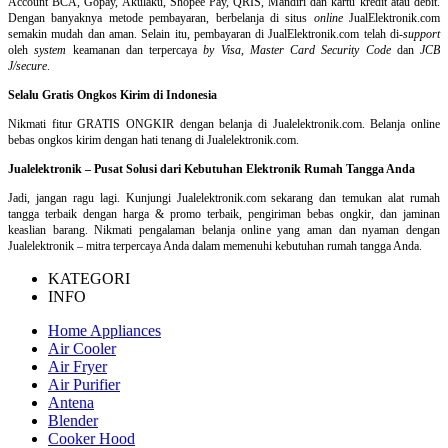
Account BCA, Gopay, Akulaku, Shopee Pay, QRIS, Mandiri dan kartu kredit atau debit.
Dengan banyaknya metode pembayaran, berbelanja di situs
online
JualElektronik.com
semakin mudah dan aman. Selain itu, pembayaran di JualElektronik.com telah di-
support
oleh
system
keamanan dan
terpercaya
by Visa
,
Master Card Security Code
dan
JCB
J/secure
.
Selalu Gratis Ongkos Kirim di Indonesia
Nikmati fitur GRATIS ONGKIR dengan belanja di Jualelektronik.com. Belanja online
bebas ongkos kirim dengan hati tenang di Jualelektronik.com.
Jualelektronik – Pusat Solusi dari Kebutuhan Elektronik Rumah Tangga Anda
Jadi, jangan ragu lagi. Kunjungi Jualelektronik.com sekarang dan temukan alat rumah
tangga terbaik dengan harga & promo terbaik, pengiriman bebas ongkir, dan jaminan
keaslian barang. Nikmati pengalaman belanja online yang aman dan nyaman dengan
Jualelektronik – mitra terpercaya Anda dalam memenuhi kebutuhan rumah tangga Anda.
KATEGORI
INFO
Home Appliances
Air Cooler
Air Fryer
Air Purifier
Antena
Blender
Cooker Hood