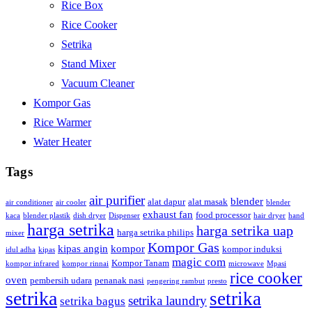
Rice Box
Rice Cooker
Setrika
Stand Mixer
Vacuum Cleaner
Kompor Gas
Rice Warmer
Water Heater
Tags
air purifier
blender
alat dapur
alat masak
air conditioner
air cooler
blender
exhaust fan
food processor
kaca
blender plastik
dish dryer
Dispenser
hair dryer
hand
harga setrika
harga setrika uap
harga setrika philips
mixer
Kompor Gas
kipas angin
kompor
kompor induksi
idul adha
kipas
magic com
Kompor Tanam
kompor infrared
kompor rinnai
microwave
Mpasi
rice cooker
oven
pembersih udara
penanak nasi
pengering rambut
presto
setrika
setrika
setrika laundry
setrika bagus