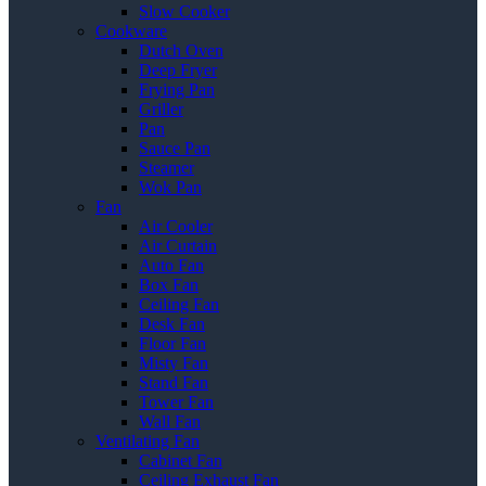
Slow Cooker
Cookware
Dutch Oven
Deep Fryer
Frying Pan
Griller
Pan
Sauce Pan
Steamer
Wok Pan
Fan
Air Cooler
Air Curtain
Auto Fan
Box Fan
Ceiling Fan
Desk Fan
Floor Fan
Misty Fan
Stand Fan
Tower Fan
Wall Fan
Ventilating Fan
Cabinet Fan
Ceiling Exhaust Fan