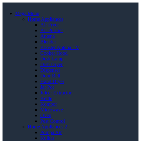
Mega Menu
Home Appliances
Air Fryer
Air Purifier
Antena
Blender
Booster Antena TV
Cooker Hood
Desk Lamp
Dish Dryer
Dispenser
Door Bell
Hand Dryer
Jar Pot
Juicer Extractor
Kettle
Kompor
Microwave
Oven
Pest Control
Home Appliances 2
Pompa Air
Kulkas