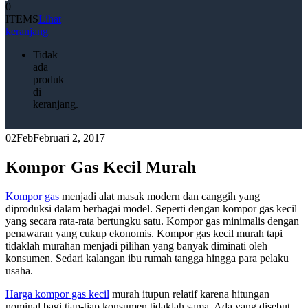
0
ITEMS
Lihat
keranjang
Tidak
ada
produk
di
keranjang.
02
Feb
Februari 2, 2017
Kompor Gas Kecil Murah
Kompor gas
menjadi alat masak modern dan canggih yang
diproduksi dalam berbagai model. Seperti dengan kompor gas kecil
yang secara rata-rata bertungku satu. Kompor gas minimalis dengan
penawaran yang cukup ekonomis. Kompor gas kecil murah tapi
tidaklah murahan menjadi pilihan yang banyak diminati oleh
konsumen. Sedari kalangan ibu rumah tangga hingga para pelaku
usaha.
Harga kompor gas kecil
murah itupun relatif karena hitungan
nominal bagi tiap-tiap konsumen tidaklah sama. Ada yang disebut