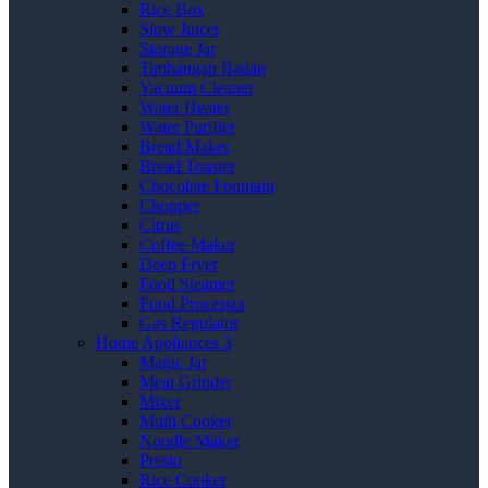
Rice Box
Slow Juicer
Storage Jar
Timbangan Badan
Vacuum Cleaner
Water Heater
Water Purifier
Bread Maker
Bread Toaster
Chocolate Fountain
Chopper
Citrus
Coffee Maker
Deep Fryer
Food Steamer
Food Processor
Gas Regulator
Home Appliances 3
Magic Jar
Meat Grinder
Mixer
Multi Cooker
Noodle Maker
Presto
Rice Cooker