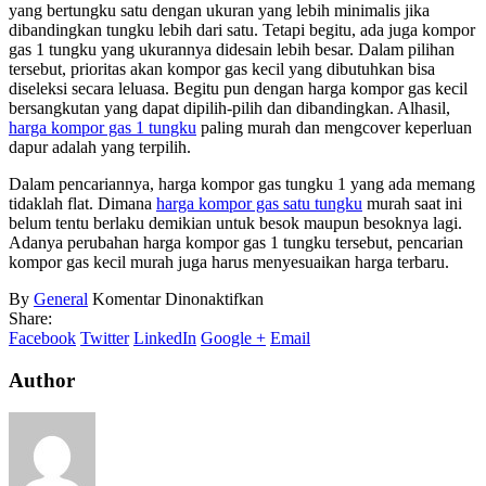
yang bertungku satu dengan ukuran yang lebih minimalis jika
dibandingkan tungku lebih dari satu. Tetapi begitu, ada juga kompor
gas 1 tungku yang ukurannya didesain lebih besar. Dalam pilihan
tersebut, prioritas akan kompor gas kecil yang dibutuhkan bisa
diseleksi secara leluasa. Begitu pun dengan harga kompor gas kecil
bersangkutan yang dapat dipilih-pilih dan dibandingkan. Alhasil,
harga kompor gas 1 tungku
paling murah dan mengcover keperluan
dapur adalah yang terpilih.
Dalam pencariannya, harga kompor gas tungku 1 yang ada memang
tidaklah flat. Dimana
harga kompor gas satu tungku
murah saat ini
belum tentu berlaku demikian untuk besok maupun besoknya lagi.
Adanya perubahan harga kompor gas 1 tungku tersebut, pencarian
kompor gas kecil murah juga harus menyesuaikan harga terbaru.
pada
By
General
Komentar Dinonaktifkan
Kompor
Share:
Gas
Facebook
Twitter
LinkedIn
Google +
Email
Kecil
Murah
Author