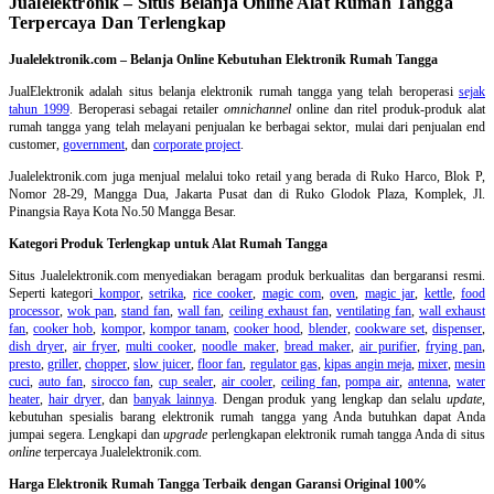
Jualelektronik – Situs Belanja Online Alat Rumah Tangga
Terpercaya Dan Terlengkap
Jualelektronik.com – Belanja Online Kebutuhan Elektronik Rumah Tangga
JualElektronik adalah
situs belanja elektronik rumah tangga
yang telah beroperasi
sejak
tahun 1999
. Beroperasi sebagai retailer
omnichannel
online dan ritel produk-produk alat
rumah tangga yang telah melayani penjualan ke berbagai sektor, mulai dari penjualan end
customer,
government
, dan
corporate project
.
Jualelektronik.com juga menjual melalui toko retail yang berada di Ruko Harco, Blok P,
Nomor 28-29, Mangga Dua, Jakarta Pusat dan di Ruko Glodok Plaza, Komplek, Jl.
Pinangsia Raya Kota No.50 Mangga Besar.
Kategori Produk Terlengkap untuk Alat Rumah Tangga
Situs Jualelektronik.com menyediakan beragam produk berkualitas dan bergaransi resmi.
Seperti kategori
kompor
,
setrika
,
rice cooker
,
magic com
,
oven
,
magic jar
,
kettle
,
food
processor
,
wok pan
,
stand fan
,
wall fan
,
ceiling exhaust fan
,
ventilating fan
,
wall exhaust
fan
,
cooker hob
,
kompor
,
kompor tanam
,
cooker hood
,
blender
,
cookware set
,
dispenser
,
dish dryer
,
air fryer
,
multi cooker
,
noodle maker
,
bread maker
,
air purifier
,
frying pan
,
presto
,
griller
,
chopper
,
slow juicer
,
floor fan
,
regulator gas
,
kipas angin meja
,
mixer
,
mesin
cuci
,
auto fan
,
sirocco fan
,
cup sealer
,
air cooler
,
ceiling fan
,
pompa air
,
antenna
,
water
heater
,
hair dryer
, dan
banyak lainnya
. Dengan produk yang lengkap dan selalu
update
,
kebutuhan spesialis barang elektronik rumah tangga yang Anda butuhkan dapat Anda
jumpai segera. Lengkapi dan
upgrade
perlengkapan elektronik rumah tangga Anda di situs
online
terpercaya Jualelektronik.com.
Harga Elektronik Rumah Tangga Terbaik dengan Garansi Original 100%