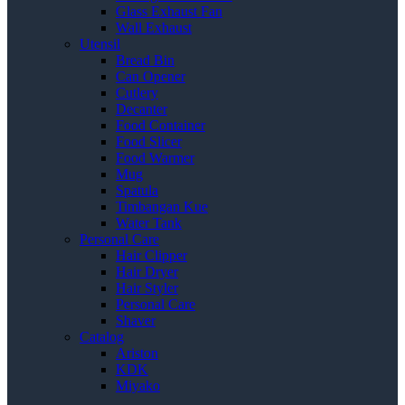
Glass Exhaust Fan
Wall Exhaust
Utensil
Bread Bin
Can Opener
Cutlery
Decanter
Food Container
Food Slicer
Food Warmer
Mug
Spatula
Timbangan Kue
Water Tank
Personal Care
Hair Clipper
Hair Dryer
Hair Styler
Personal Care
Shaver
Catalog
Ariston
KDK
Miyako