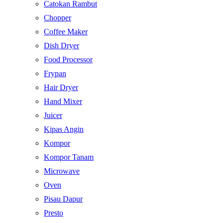
Catokan Rambut
Chopper
Coffee Maker
Dish Dryer
Food Processor
Frypan
Hair Dryer
Hand Mixer
Juicer
Kipas Angin
Kompor
Kompor Tanam
Microwave
Oven
Pisau Dapur
Presto