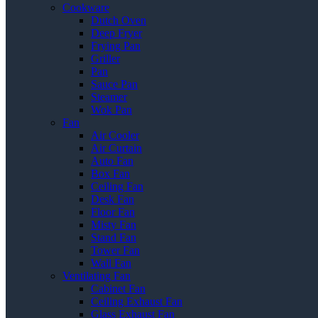
Cookware
Dutch Oven
Deep Fryer
Frying Pan
Griller
Pan
Sauce Pan
Steamer
Wok Pan
Fan
Air Cooler
Air Curtain
Auto Fan
Box Fan
Ceiling Fan
Desk Fan
Floor Fan
Misty Fan
Stand Fan
Tower Fan
Wall Fan
Ventilating Fan
Cabinet Fan
Ceiling Exhaust Fan
Glass Exhaust Fan