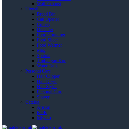
Wall Exhaust
Utensil
Bread Bin
Can Opener
Cutlery
Decanter
Food Container
Food Slicer
Food Warmer
Mug
Spatula
Timbangan Kue
Water Tank
Personal Care
Hair Clipper
Hair Dryer
Hair Styler
Personal Care
Shaver
Catalog
Ariston
KDK
Miyako