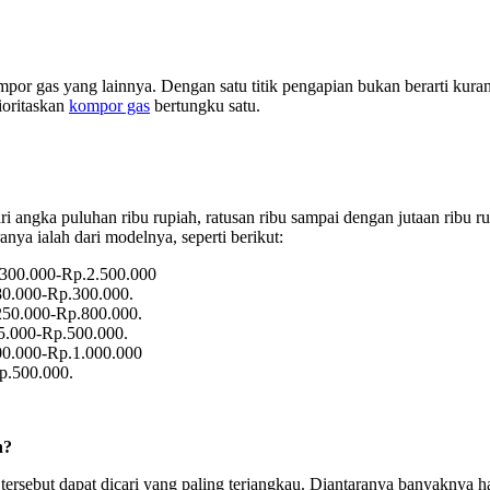
r gas yang lainnya. Dengan satu titik pengapian bukan berarti kurang
ioritaskan
kompor gas
bertungku satu.
 angka puluhan ribu rupiah, ratusan ribu sampai dengan jutaan ribu ru
anya ialah dari modelnya, seperti berikut:
.300.000-Rp.2.500.000
80.000-Rp.300.000.
250.000-Rp.800.000.
75.000-Rp.500.000.
00.000-Rp.1.000.000
Rp.500.000.
h?
 tersebut dapat dicari yang paling terjangkau. Diantaranya banyaknya