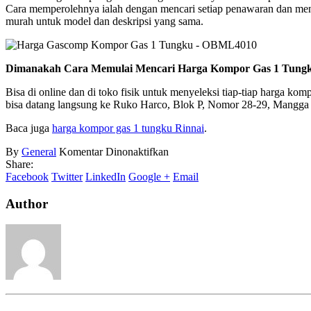
Cara memperolehnya ialah dengan mencari setiap penawaran dan menye
murah untuk model dan deskripsi yang sama.
Dimanakah Cara Memulai Mencari Harga Kompor Gas 1 Tungk
Bisa di online dan di toko fisik untuk menyeleksi tiap-tiap harga kom
bisa datang langsung ke Ruko Harco, Blok P, Nomor 28-29, Mangga Du
Baca juga
harga kompor gas 1 tungku Rinnai
.
pada
By
General
Komentar Dinonaktifkan
Harga
Share:
Kompor
Facebook
Twitter
LinkedIn
Google +
Email
Gas
1
Author
Tungku
Murah