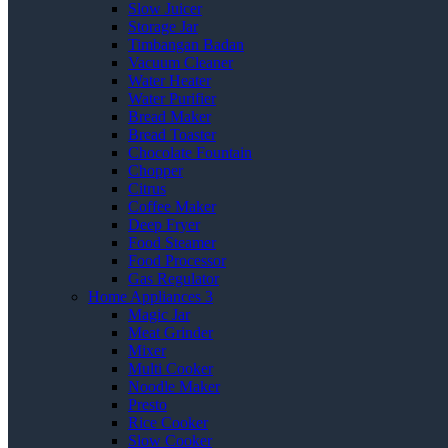
Slow Juicer
Storage Jar
Timbangan Badan
Vacuum Cleaner
Water Heater
Water Purifier
Bread Maker
Bread Toaster
Chocolate Fountain
Chopper
Citrus
Coffee Maker
Deep Fryer
Food Steamer
Food Processor
Gas Regulator
Home Appliances 3
Magic Jar
Meat Grinder
Mixer
Multi Cooker
Noodle Maker
Presto
Rice Cooker
Slow Cooker