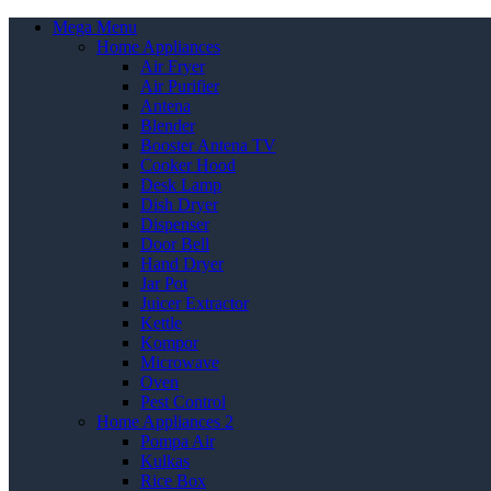
Mega Menu
Home Appliances
Air Fryer
Air Purifier
Antena
Blender
Booster Antena TV
Cooker Hood
Desk Lamp
Dish Dryer
Dispenser
Door Bell
Hand Dryer
Jar Pot
Juicer Extractor
Kettle
Kompor
Microwave
Oven
Pest Control
Home Appliances 2
Pompa Air
Kulkas
Rice Box