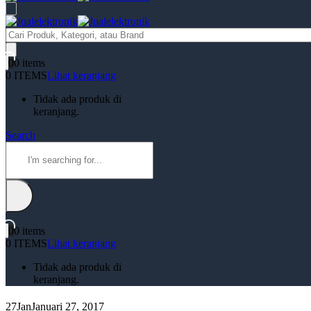
Products
search
0
0 items
0 ITEMS
Lihat keranjang
Tidak ada produk di
keranjang.
Search
0
0 items
0 ITEMS
Lihat keranjang
Tidak ada produk di
keranjang.
27
Jan
Januari 27, 2017