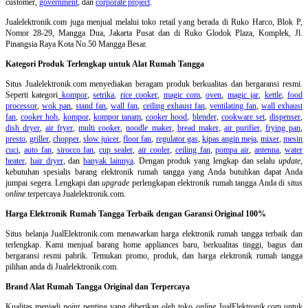
customer,
government
, dan
corporate project
.
Jualelektronik.com juga menjual melalui toko retail yang berada di Ruko Harco, Blok P,
Nomor 28-29, Mangga Dua, Jakarta Pusat dan di Ruko Glodok Plaza, Komplek, Jl.
Pinangsia Raya Kota No.50 Mangga Besar.
Kategori Produk Terlengkap untuk Alat Rumah Tangga
Situs Jualelektronik.com menyediakan beragam produk berkualitas dan bergaransi resmi.
Seperti kategori
kompor
,
setrika
,
rice cooker
,
magic com
,
oven
,
magic jar
,
kettle
,
food
processor
,
wok pan
,
stand fan
,
wall fan
,
ceiling exhaust fan
,
ventilating fan
,
wall exhaust
fan
,
cooker hob
,
kompor
,
kompor tanam
,
cooker hood
,
blender
,
cookware set
,
dispenser
,
dish dryer
,
air fryer
,
multi cooker
,
noodle maker
,
bread maker
,
air purifier
,
frying pan
,
presto
,
griller
,
chopper
,
slow juicer
,
floor fan
,
regulator gas
,
kipas angin meja
,
mixer
,
mesin
cuci
,
auto fan
,
sirocco fan
,
cup sealer
,
air cooler
,
ceiling fan
,
pompa air
,
antenna
,
water
heater
,
hair dryer
, dan
banyak lainnya
. Dengan produk yang lengkap dan selalu
update
,
kebutuhan spesialis barang elektronik rumah tangga yang Anda butuhkan dapat Anda
jumpai segera. Lengkapi dan
upgrade
perlengkapan elektronik rumah tangga Anda di situs
online
terpercaya Jualelektronik.com.
Harga Elektronik Rumah Tangga Terbaik dengan Garansi Original 100%
Situs belanja
JualElektronik.com menawarkan harga elektronik rumah tangga terbaik dan
terlengkap. Kami menjual barang home appliances baru, berkualitas tinggi, bagus dan
bergaransi resmi pabrik. Temukan promo, produk, dan harga elektronik rumah tangga
pilihan anda di Jualelektronik.com.
Brand Alat Rumah Tangga Original dan Terpercaya
Kualitas menjadi
point
penting yang diberikan oleh toko
online
JualElektronik.com untuk