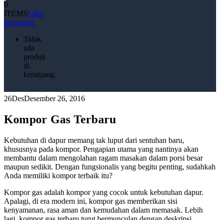
0
ITEMS
Lihat
keranjang
Tidak
ada
produk
di
keranjang.
26
Des
Desember 26, 2016
Kompor Gas Terbaru
Kebutuhan di dapur memang tak luput dari sentuhan baru,
khususnya pada kompor. Pengapian utama yang nantinya akan
membantu dalam mengolahan ragam masakan dalam porsi besar
maupun sedikit. Dengan fungsionalis yang begitu penting, sudahkah
Anda memiliki kompor terbaik itu?
Kompor gas adalah kompor yang cocok untuk kebutuhan dapur.
Apalagi, di era modern ini, kompor gas memberikan sisi
kenyamanan, rasa aman dan kemudahan dalam memasak. Lebih
lagi, kompor gas terbaru turut bermunculan dengan deskripsi