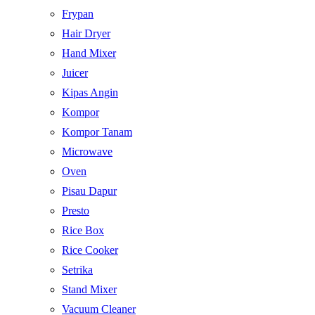
Frypan
Hair Dryer
Hand Mixer
Juicer
Kipas Angin
Kompor
Kompor Tanam
Microwave
Oven
Pisau Dapur
Presto
Rice Box
Rice Cooker
Setrika
Stand Mixer
Vacuum Cleaner