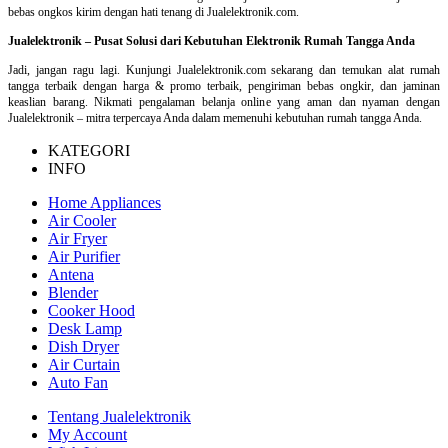
bebas ongkos kirim dengan hati tenang di Jualelektronik.com.
Jualelektronik – Pusat Solusi dari Kebutuhan Elektronik Rumah Tangga Anda
Jadi, jangan ragu lagi. Kunjungi Jualelektronik.com sekarang dan temukan alat rumah
tangga terbaik dengan harga & promo terbaik, pengiriman bebas ongkir, dan jaminan
keaslian barang. Nikmati pengalaman belanja online yang aman dan nyaman dengan
Jualelektronik – mitra terpercaya Anda dalam memenuhi kebutuhan rumah tangga Anda.
KATEGORI
INFO
Home Appliances
Air Cooler
Air Fryer
Air Purifier
Antena
Blender
Cooker Hood
Desk Lamp
Dish Dryer
Air Curtain
Auto Fan
Tentang Jualelektronik
My Account