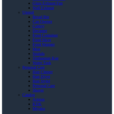
Glass Exhaust Fan
Wall Exhaust
Utensil
Bread Bin
Can Opener
Cutlery
Decanter
Food Container
Food Slicer
Food Warmer
Mug
Spatula
Timbangan Kue
Water Tank
Personal Care
Hair Clipper
Hair Dryer
Hair Styler
Personal Care
Shaver
Catalog
Ariston
KDK
Miyako