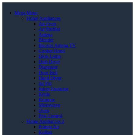
Mega Menu
Home Appliances
Air Fryer
Air Purifier
Antena
Blender
Booster Antena TV
Cooker Hood
Desk Lamp
Dish Dryer
Dispenser
Door Bell
Hand Dryer
Jar Pot
Juicer Extractor
Kettle
Kompor
Microwave
Oven
Pest Control
Home Appliances 2
Pompa Air
Kulkas