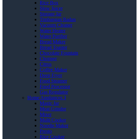
Rice Box
Slow Juicer
Storage Jar
Timbangan Badan
Vacuum Cleaner
Water Heater
Water Purifier
Bread Maker
Bread Toaster
Chocolate Fountain
Chopper
Citrus
Coffee Maker
Deep Fryer
Food Steamer
Food Processor
Gas Regulator
Home Appliances 3
Magic Jar
Meat Grinder
Mixer
Multi Cooker
Noodle Maker
Presto
Rice Cooker