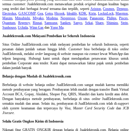
semua
customer.
Jualelektronik.com menawarkan produk
original
dengan kualitas bagus
yang terdiri dari berbagai
brand
ternama dan terpilih, seperti
Ariston
,
Cosmos
,
Denpoo
,
Electrolux
,
GASCOMP
,
Gea
,
Getra
,
Hicook
,
Idealife
,
KDK
,
Kirin
,
LocknLock
,
Maspion
,
Maxim
,
Mitsubishi
,
Miyako
,
Modena
,
Nespresso
,
Oxone
,
Panasonic
,
Philips
,
Pisces
,
Quantum
,
Regency
,
Rinnai
,
Samsung
,
Sanken
,
Sanyo
,
Sekai
,
Sharp
,
Shimizu
,
Stein
,
Sunhouse
,
Uchida
,
Winn Gas
dan
Yong Ma
.
Jualelektronik.com Melayani Pembelian ke Seluruh Indonesia
Situs Online
JualElektronik.com telah melayani pembelian ke seluruh Indonesia, seperti
pesanan dalam jumlah satuan hingga lebih.
Customer
bisa berbelanja di toko
online
JualElektronik, melalui
order
langsung di
website
maupun
via contact
lewat
WhatsApp
dan
telpon langsung
.
Hubungi kami untuk dapat mendapatkan penawaran khusus untuk
pembelian Corporate atau tender. Kami dapat menawarkan faktur pajak untuk pembelian
dalam jumlah banyak
Belanja dengan Mudah di Jualelektronik.com
Berbelanja di
website belanja online
JualElektronik.com sangat mudah karena memiliki
metode pembayaran yang beragam. Pembayaran lebih mudah dengan transfer Bank Virtual
Account BCA, Gopay, Akulaku, Shopee Pay, QRIS, Mandiri dan kartu kredit atau debit.
Dengan banyaknya metode pembayaran, berbelanja di situs
online
JualElektronik.com
semakin mudah dan aman. Selain itu, pembayaran di JualElektronik.com telah di-
support
oleh
system
keamanan dan
terpercaya
by Visa
,
Master Card Security Code
dan
JCB
J/secure
.
Selalu Gratis Ongkos Kirim di Indonesia
Nikmati fitur GRATIS ONGKIR dengan belanja di Jualelektronik.com. Belanja online