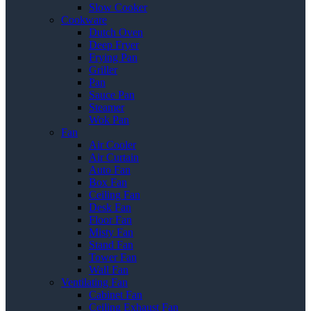
Slow Cooker
Cookware
Dutch Oven
Deep Fryer
Frying Pan
Griller
Pan
Sauce Pan
Steamer
Wok Pan
Fan
Air Cooler
Air Curtain
Auto Fan
Box Fan
Ceiling Fan
Desk Fan
Floor Fan
Misty Fan
Stand Fan
Tower Fan
Wall Fan
Ventilating Fan
Cabinet Fan
Ceiling Exhaust Fan