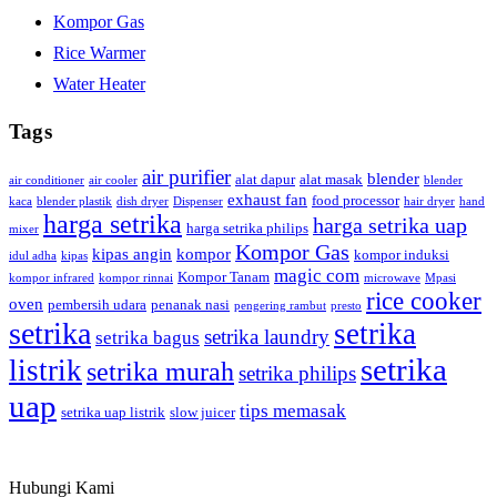
Kompor Gas
Rice Warmer
Water Heater
Tags
air purifier
blender
alat dapur
alat masak
air conditioner
air cooler
blender
exhaust fan
food processor
kaca
blender plastik
dish dryer
Dispenser
hair dryer
hand
harga setrika
harga setrika uap
harga setrika philips
mixer
Kompor Gas
kipas angin
kompor
kompor induksi
idul adha
kipas
magic com
Kompor Tanam
kompor infrared
kompor rinnai
microwave
Mpasi
rice cooker
oven
pembersih udara
penanak nasi
pengering rambut
presto
setrika
setrika
setrika laundry
setrika bagus
setrika
listrik
setrika murah
setrika philips
uap
tips memasak
setrika uap listrik
slow juicer
Hubungi Kami