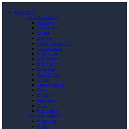
Mega Menu
Home Appliances
Air Fryer
Air Purifier
Antena
Blender
Booster Antena TV
Cooker Hood
Desk Lamp
Dish Dryer
Dispenser
Door Bell
Hand Dryer
Jar Pot
Juicer Extractor
Kettle
Kompor
Microwave
Oven
Pest Control
Home Appliances 2
Pompa Air
Kulkas