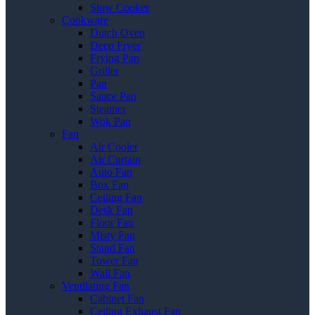
Slow Cooker
Cookware
Dutch Oven
Deep Fryer
Frying Pan
Griller
Pan
Sauce Pan
Steamer
Wok Pan
Fan
Air Cooler
Air Curtain
Auto Fan
Box Fan
Ceiling Fan
Desk Fan
Floor Fan
Misty Fan
Stand Fan
Tower Fan
Wall Fan
Ventilating Fan
Cabinet Fan
Ceiling Exhaust Fan