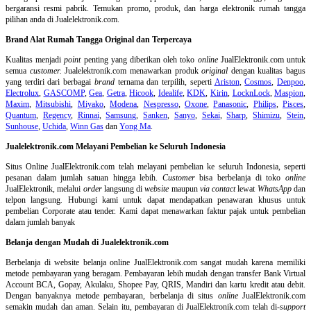
bergaransi resmi pabrik. Temukan promo, produk, dan harga elektronik rumah tangga
pilihan anda di Jualelektronik.com.
Brand Alat Rumah Tangga Original dan Terpercaya
Kualitas menjadi
point
penting yang diberikan oleh toko
online
JualElektronik.com untuk
semua
customer.
Jualelektronik.com menawarkan produk
original
dengan kualitas bagus
yang terdiri dari berbagai
brand
ternama dan terpilih, seperti
Ariston
,
Cosmos
,
Denpoo
,
Electrolux
,
GASCOMP
,
Gea
,
Getra
,
Hicook
,
Idealife
,
KDK
,
Kirin
,
LocknLock
,
Maspion
,
Maxim
,
Mitsubishi
,
Miyako
,
Modena
,
Nespresso
,
Oxone
,
Panasonic
,
Philips
,
Pisces
,
Quantum
,
Regency
,
Rinnai
,
Samsung
,
Sanken
,
Sanyo
,
Sekai
,
Sharp
,
Shimizu
,
Stein
,
Sunhouse
,
Uchida
,
Winn Gas
dan
Yong Ma
.
Jualelektronik.com Melayani Pembelian ke Seluruh Indonesia
Situs Online
JualElektronik.com telah melayani pembelian ke seluruh Indonesia, seperti
pesanan dalam jumlah satuan hingga lebih.
Customer
bisa berbelanja di toko
online
JualElektronik, melalui
order
langsung di
website
maupun
via contact
lewat
WhatsApp
dan
telpon langsung
.
Hubungi kami untuk dapat mendapatkan penawaran khusus untuk
pembelian Corporate atau tender. Kami dapat menawarkan faktur pajak untuk pembelian
dalam jumlah banyak
Belanja dengan Mudah di Jualelektronik.com
Berbelanja di
website belanja online
JualElektronik.com sangat mudah karena memiliki
metode pembayaran yang beragam. Pembayaran lebih mudah dengan transfer Bank Virtual
Account BCA, Gopay, Akulaku, Shopee Pay, QRIS, Mandiri dan kartu kredit atau debit.
Dengan banyaknya metode pembayaran, berbelanja di situs
online
JualElektronik.com
semakin mudah dan aman. Selain itu, pembayaran di JualElektronik.com telah di-
support