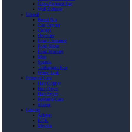
Glass Exhaust Fan
Wall Exhaust
Utensil
Bread Bin
Can Opener
Cutlery
Decanter
Food Container
Food Slicer
Food Warmer
Mug
Spatula
Timbangan Kue
Water Tank
Personal Care
Hair Clipper
Hair Dryer
Hair Styler
Personal Care
Shaver
Catalog
Ariston
KDK
Miyako