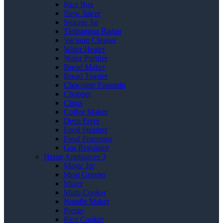
Rice Box
Slow Juicer
Storage Jar
Timbangan Badan
Vacuum Cleaner
Water Heater
Water Purifier
Bread Maker
Bread Toaster
Chocolate Fountain
Chopper
Citrus
Coffee Maker
Deep Fryer
Food Steamer
Food Processor
Gas Regulator
Home Appliances 3
Magic Jar
Meat Grinder
Mixer
Multi Cooker
Noodle Maker
Presto
Rice Cooker