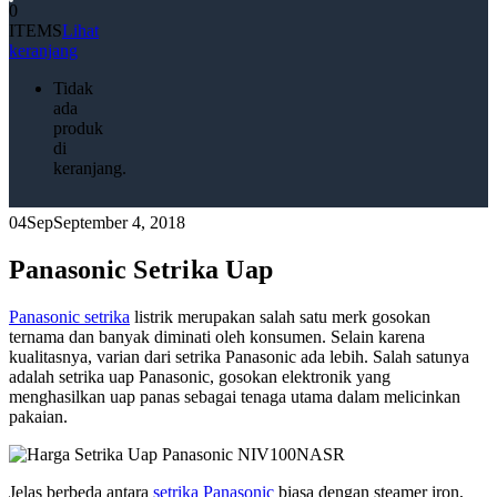
0
ITEMS
Lihat
keranjang
Tidak
ada
produk
di
keranjang.
04
Sep
September 4, 2018
Panasonic Setrika Uap
Panasonic setrika
listrik merupakan salah satu merk gosokan
ternama dan banyak diminati oleh konsumen. Selain karena
kualitasnya, varian dari setrika Panasonic ada lebih. Salah satunya
adalah setrika uap Panasonic, gosokan elektronik yang
menghasilkan uap panas sebagai tenaga utama dalam melicinkan
pakaian.
Jelas berbeda antara
setrika Panasonic
biasa dengan steamer iron,