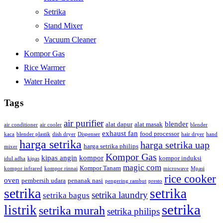
Setrika
Stand Mixer
Vacuum Cleaner
Kompor Gas
Rice Warmer
Water Heater
Tags
air purifier
blender
alat dapur
alat masak
air conditioner
air cooler
blender
exhaust fan
food processor
kaca
blender plastik
dish dryer
Dispenser
hair dryer
hand
harga setrika
harga setrika uap
harga setrika philips
mixer
Kompor Gas
kipas angin
kompor
kompor induksi
idul adha
kipas
magic com
Kompor Tanam
kompor infrared
kompor rinnai
microwave
Mpasi
rice cooker
oven
pembersih udara
penanak nasi
pengering rambut
presto
setrika
setrika
setrika laundry
setrika bagus
setrika
listrik
setrika murah
setrika philips