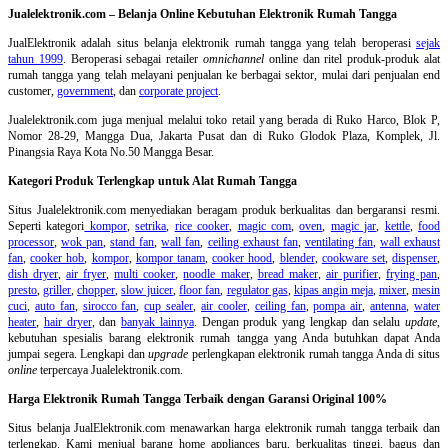
Jualelektronik.com – Belanja Online Kebutuhan Elektronik Rumah Tangga
JualElektronik adalah
situs belanja elektronik rumah tangga
yang telah beroperasi
sejak
tahun 1999
. Beroperasi sebagai retailer
omnichannel
online dan ritel produk-produk alat
rumah tangga yang telah melayani penjualan ke berbagai sektor, mulai dari penjualan end
customer,
government
, dan
corporate project
.
Jualelektronik.com juga menjual melalui toko retail yang berada di Ruko Harco, Blok P,
Nomor 28-29, Mangga Dua, Jakarta Pusat dan di Ruko Glodok Plaza, Komplek, Jl.
Pinangsia Raya Kota No.50 Mangga Besar.
Kategori Produk Terlengkap untuk Alat Rumah Tangga
Situs Jualelektronik.com menyediakan beragam produk berkualitas dan bergaransi resmi.
Seperti kategori
kompor
,
setrika
,
rice cooker
,
magic com
,
oven
,
magic jar
,
kettle
,
food
processor
,
wok pan
,
stand fan
,
wall fan
,
ceiling exhaust fan
,
ventilating fan
,
wall exhaust
fan
,
cooker hob
,
kompor
,
kompor tanam
,
cooker hood
,
blender
,
cookware set
,
dispenser
,
dish dryer
,
air fryer
,
multi cooker
,
noodle maker
,
bread maker
,
air purifier
,
frying pan
,
presto
,
griller
,
chopper
,
slow juicer
,
floor fan
,
regulator gas
,
kipas angin meja
,
mixer
,
mesin
cuci
,
auto fan
,
sirocco fan
,
cup sealer
,
air cooler
,
ceiling fan
,
pompa air
,
antenna
,
water
heater
,
hair dryer
, dan
banyak lainnya
. Dengan produk yang lengkap dan selalu
update
,
kebutuhan spesialis barang elektronik rumah tangga yang Anda butuhkan dapat Anda
jumpai segera. Lengkapi dan
upgrade
perlengkapan elektronik rumah tangga Anda di situs
online
terpercaya Jualelektronik.com.
Harga Elektronik Rumah Tangga Terbaik dengan Garansi Original 100%
Situs belanja
JualElektronik.com menawarkan harga elektronik rumah tangga terbaik dan
terlengkap. Kami menjual barang home appliances baru, berkualitas tinggi, bagus dan