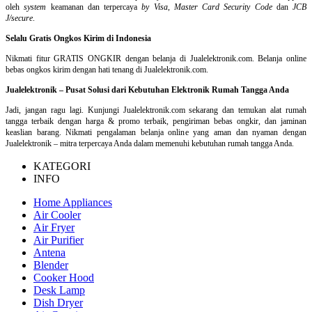
oleh
system
keamanan dan
terpercaya
by Visa
,
Master Card Security Code
dan
JCB
J/secure
.
Selalu Gratis Ongkos Kirim di Indonesia
Nikmati fitur GRATIS ONGKIR dengan belanja di Jualelektronik.com. Belanja online
bebas ongkos kirim dengan hati tenang di Jualelektronik.com.
Jualelektronik – Pusat Solusi dari Kebutuhan Elektronik Rumah Tangga Anda
Jadi, jangan ragu lagi. Kunjungi Jualelektronik.com sekarang dan temukan alat rumah
tangga terbaik dengan harga & promo terbaik, pengiriman bebas ongkir, dan jaminan
keaslian barang. Nikmati pengalaman belanja online yang aman dan nyaman dengan
Jualelektronik – mitra terpercaya Anda dalam memenuhi kebutuhan rumah tangga Anda.
KATEGORI
INFO
Home Appliances
Air Cooler
Air Fryer
Air Purifier
Antena
Blender
Cooker Hood
Desk Lamp
Dish Dryer