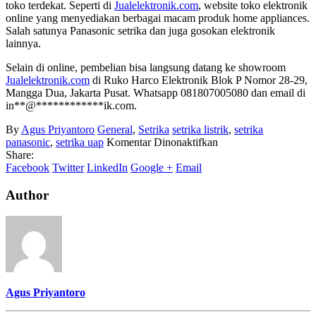
toko terdekat. Seperti di
Jualelektronik.com
, website toko elektronik
online yang menyediakan berbagai macam produk home appliances.
Salah satunya Panasonic setrika dan juga gosokan elektronik
lainnya.
Selain di online, pembelian bisa langsung datang ke showroom
Jualelektronik.com
di Ruko Harco Elektronik Blok P Nomor 28-29,
Mangga Dua, Jakarta Pusat. Whatsapp 081807005080 dan email di
in
**
@
************
ik.com
.
By
Agus Priyantoro
General
,
Setrika
setrika listrik
,
setrika
pada
panasonic
,
setrika uap
Komentar Dinonaktifkan
Panasonic
Share:
Setrika
Facebook
Twitter
LinkedIn
Google +
Email
Uap
Author
Agus Priyantoro