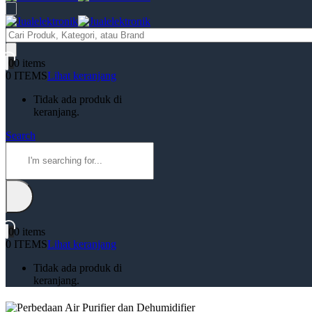
Products
search
0
0 items
0 ITEMS
Lihat keranjang
Tidak ada produk di
keranjang.
Search
0
0 items
0 ITEMS
Lihat keranjang
Tidak ada produk di
keranjang.