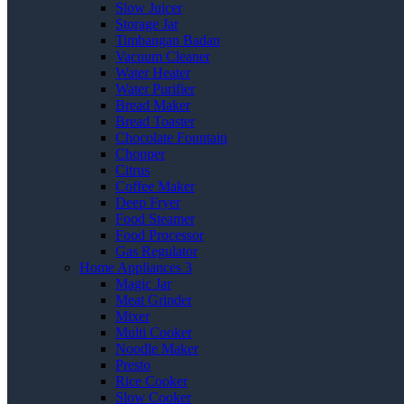
Slow Juicer
Storage Jar
Timbangan Badan
Vacuum Cleaner
Water Heater
Water Purifier
Bread Maker
Bread Toaster
Chocolate Fountain
Chopper
Citrus
Coffee Maker
Deep Fryer
Food Steamer
Food Processor
Gas Regulator
Home Appliances 3
Magic Jar
Meat Grinder
Mixer
Multi Cooker
Noodle Maker
Presto
Rice Cooker
Slow Cooker