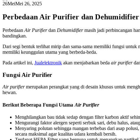
26
Mei
Mei 26, 2025
Perbedaan Air Purifier dan Dehumidifier
Perbedaan
Air Purifier
dan
Dehumidifier
masih jadi perbincangan hang
bandingkan.
Dari segi bentuk terlihat mirip dan sama-sama memiliki fungsi untu
memiliki keunggulan utama yang berbeda-beda.
Pada artikel ini,
Jualelektronik
akan menjabarkan beda
air purifier
da
Fungsi Air Purifier
Air purifier
merupakan perangkat yang di desain khusus untuk menghila
hewan.
Berikut Beberapa Fungsi Utama
Air Purifier
Menghilangkan bau tidak sedap dengan filter karbon aktif sehi
Mengurangi faktor alergen seperti serbuk sari, debu halus, at
Menyaring polutan sehingga ruangan terbebas dari asap polusi, t
secara maksimal agar kualitas udara kembali bersih.
Terdapat HEPA Filter yang berguna untuk menangkap partikel 