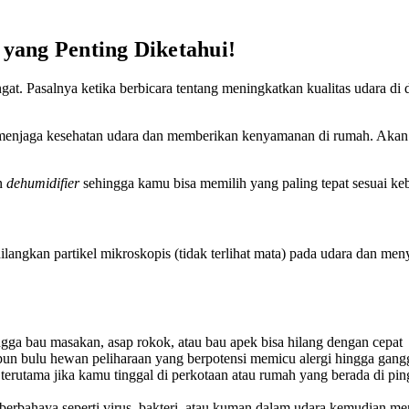
 yang Penting Diketahui!
at. Pasalnya ketika berbicara tentang meningkatkan kualitas udara di 
k menjaga kesehatan udara dan memberikan kenyamanan di rumah. Akan te
n
dehumidifier
sehingga kamu bisa memilih yang paling tepat sesuai ke
ngkan partikel mikroskopis (tidak terlihat mata) pada udara dan menya
ngga bau masakan, asap rokok, atau bau apek bisa hilang dengan cepat
aupun bulu hewan peliharaan yang berpotensi memicu alergi hingga gan
erutama jika kamu tinggal di perkotaan atau rumah yang berada di pingg
berbahaya seperti virus, bakteri, atau kuman dalam udara kemudian m