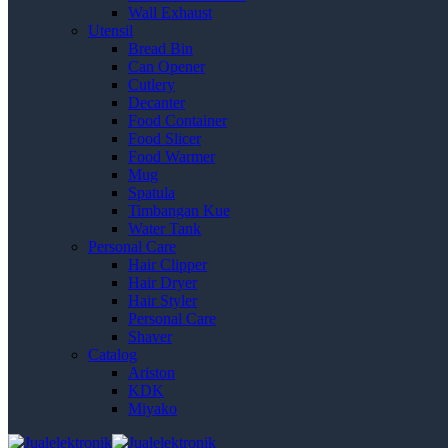
Wall Exhaust
Utensil
Bread Bin
Can Opener
Cutlery
Decanter
Food Container
Food Slicer
Food Warmer
Mug
Spatula
Timbangan Kue
Water Tank
Personal Care
Hair Clipper
Hair Dryer
Hair Styler
Personal Care
Shaver
Catalog
Ariston
KDK
Miyako