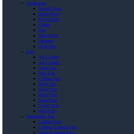
Cookware
Dutch Oven
Deep Fryer
Frying Pan
Griller
Pan
Sauce Pan
Steamer
Wok Pan
Fan
Air Cooler
Air Curtain
Auto Fan
Box Fan
Ceiling Fan
Desk Fan
Floor Fan
Misty Fan
Stand Fan
Tower Fan
Wall Fan
Ventilating Fan
Cabinet Fan
Ceiling Exhaust Fan
Glass Exhaust Fan