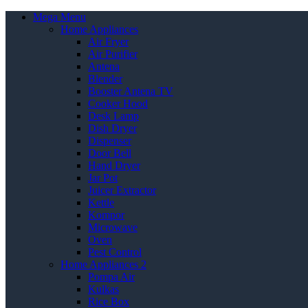
Mega Menu
Home Appliances
Air Fryer
Air Purifier
Antena
Blender
Booster Antena TV
Cooker Hood
Desk Lamp
Dish Dryer
Dispenser
Door Bell
Hand Dryer
Jar Pot
Juicer Extractor
Kettle
Kompor
Microwave
Oven
Pest Control
Home Appliances 2
Pompa Air
Kulkas
Rice Box