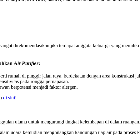
angat direkomendasikan jika terdapat anggota keluarga yang memiliki
uhkan A
ir Purifier
:
perti rumah di pinggir jalan raya, berdekatan dengan area konstrukasi
ensitivitas pada rongga pernapasan.
wan berpotensi menjadi faktor alergen.
an
di sini
!
nggulan utama untuk mengurangi tingkat kelembapan di dalam ruangan
dalam udara kemudian menghilangkan kandungan uap air pada proses k