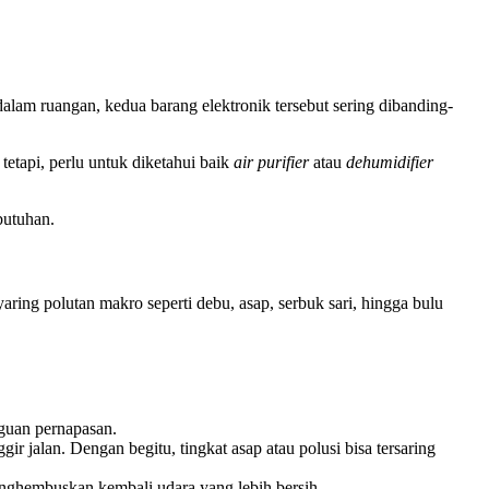
dalam ruangan, kedua barang elektronik tersebut sering dibanding-
tapi, perlu untuk diketahui baik
air purifier
atau
dehumidifier
butuhan.
ring polutan makro seperti debu, asap, serbuk sari, hingga bulu
gguan pernapasan.
ir jalan. Dengan begitu, tingkat asap atau polusi bisa tersaring
enghembuskan kembali udara yang lebih bersih.