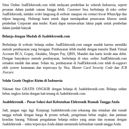
Situs Online
JualElektronik.com telah melayani pembelian ke seluruh Indonesia, seperti
pesanan dalam jumlah satuan hingga lebih.
Customer
bisa berbelanja di toko
online
JualElektronik, melalui
order
langsung di
website
maupun
via contact
lewat
WhatsApp
dan
telpon langsung
.
Hubungi kami untuk dapat mendapatkan penawaran khusus untuk
pembelian Corporate atau tender. Kami dapat menawarkan faktur pajak untuk pembelian
dalam jumlah banyak
Belanja dengan Mudah di Jualelektronik.com
Berbelanja di
website belanja online
JualElektronik.com sangat mudah karena memiliki
metode pembayaran yang beragam. Pembayaran lebih mudah dengan transfer Bank Virtual
Account BCA, Gopay, Akulaku, Shopee Pay, QRIS, Mandiri dan kartu kredit atau debit.
Dengan banyaknya metode pembayaran, berbelanja di situs
online
JualElektronik.com
semakin mudah dan aman. Selain itu, pembayaran di JualElektronik.com telah di-
support
oleh
system
keamanan dan
terpercaya
by Visa
,
Master Card Security Code
dan
JCB
J/secure
.
Selalu Gratis Ongkos Kirim di Indonesia
Nikmati fitur GRATIS ONGKIR dengan belanja di Jualelektronik.com. Belanja online
bebas ongkos kirim dengan hati tenang di Jualelektronik.com.
Jualelektronik – Pusat Solusi dari Kebutuhan Elektronik Rumah Tangga Anda
Jadi, jangan ragu lagi. Kunjungi Jualelektronik.com sekarang dan temukan alat rumah
tangga terbaik dengan harga & promo terbaik, pengiriman bebas ongkir, dan jaminan
keaslian barang. Nikmati pengalaman belanja online yang aman dan nyaman dengan
Jualelektronik – mitra terpercaya Anda dalam memenuhi kebutuhan rumah tangga Anda.