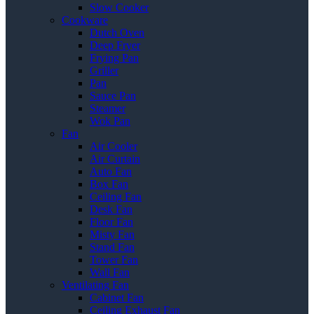
Slow Cooker
Cookware
Dutch Oven
Deep Fryer
Frying Pan
Griller
Pan
Sauce Pan
Steamer
Wok Pan
Fan
Air Cooler
Air Curtain
Auto Fan
Box Fan
Ceiling Fan
Desk Fan
Floor Fan
Misty Fan
Stand Fan
Tower Fan
Wall Fan
Ventilating Fan
Cabinet Fan
Ceiling Exhaust Fan