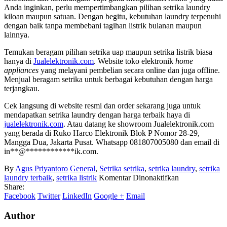
Anda inginkan, perlu mempertimbangkan pilihan setrika laundry
kiloan maupun satuan. Dengan begitu, kebutuhan laundry terpenuhi
dengan baik tanpa membebani tagihan listrik bulanan maupun
lainnya.
Temukan beragam pilihan setrika uap maupun setrika listrik biasa
hanya di
Jualelektronik.com
. Website toko elektronik
home
appliances
yang melayani pembelian secara online dan juga offline.
Menjual beragam setrika untuk berbagai kebutuhan dengan harga
terjangkau.
Cek langsung di website resmi dan order sekarang juga untuk
mendapatkan setrika laundry dengan harga terbaik haya di
jualelektronik.com
. Atau datang ke showroom Jualelektronik.com
yang berada di Ruko Harco Elektronik Blok P Nomor 28-29,
Mangga Dua, Jakarta Pusat. Whatsapp 081807005080 dan email di
in
**
@
************
ik.com
.
By
Agus Priyantoro
General
,
Setrika
setrika
,
setrika laundry
,
setrika
pada
laundry terbaik
,
setrika listrik
Komentar Dinonaktifkan
Setrika
Share:
Laundry
Facebook
Twitter
LinkedIn
Google +
Email
Author