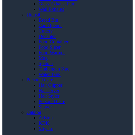
Glass Exhaust Fan
Wall Exhaust
Utensil
Bread Bin
Can Opener
Cutlery
Decanter
Food Container
Food Slicer
Food Warmer
Mug
Spatula
Timbangan Kue
Water Tank
Personal Care
Hair Clipper
Hair Dryer
Hair Styler
Personal Care
Shaver
Catalog
Ariston
KDK
Miyako