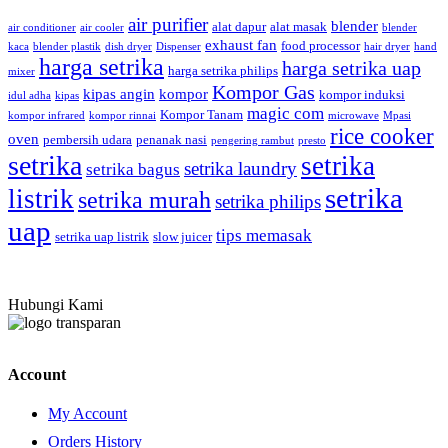
air purifier
blender
alat dapur
alat masak
air conditioner
air cooler
blender
exhaust fan
food processor
kaca
blender plastik
dish dryer
Dispenser
hair dryer
hand
harga setrika
harga setrika uap
harga setrika philips
mixer
Kompor Gas
kipas angin
kompor
kompor induksi
idul adha
kipas
magic com
Kompor Tanam
kompor infrared
kompor rinnai
microwave
Mpasi
rice cooker
oven
pembersih udara
penanak nasi
pengering rambut
presto
setrika
setrika
setrika laundry
setrika bagus
setrika
listrik
setrika murah
setrika philips
uap
tips memasak
setrika uap listrik
slow juicer
Hubungi Kami
Account
My Account
Orders History