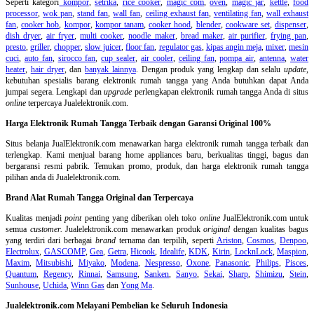
Seperti kategori
kompor
,
setrika
,
rice cooker
,
magic com
,
oven
,
magic jar
,
kettle
,
food
processor
,
wok pan
,
stand fan
,
wall fan
,
ceiling exhaust fan
,
ventilating fan
,
wall exhaust
fan
,
cooker hob
,
kompor
,
kompor tanam
,
cooker hood
,
blender
,
cookware set
,
dispenser
,
dish dryer
,
air fryer
,
multi cooker
,
noodle maker
,
bread maker
,
air purifier
,
frying pan
,
presto
,
griller
,
chopper
,
slow juicer
,
floor fan
,
regulator gas
,
kipas angin meja
,
mixer
,
mesin
cuci
,
auto fan
,
sirocco fan
,
cup sealer
,
air cooler
,
ceiling fan
,
pompa air
,
antenna
,
water
heater
,
hair dryer
, dan
banyak lainnya
. Dengan produk yang lengkap dan selalu
update
,
kebutuhan spesialis barang elektronik rumah tangga yang Anda butuhkan dapat Anda
jumpai segera. Lengkapi dan
upgrade
perlengkapan elektronik rumah tangga Anda di situs
online
terpercaya Jualelektronik.com.
Harga Elektronik Rumah Tangga Terbaik dengan Garansi Original 100%
Situs belanja
JualElektronik.com menawarkan harga elektronik rumah tangga terbaik dan
terlengkap. Kami menjual barang home appliances baru, berkualitas tinggi, bagus dan
bergaransi resmi pabrik. Temukan promo, produk, dan harga elektronik rumah tangga
pilihan anda di Jualelektronik.com.
Brand Alat Rumah Tangga Original dan Terpercaya
Kualitas menjadi
point
penting yang diberikan oleh toko
online
JualElektronik.com untuk
semua
customer.
Jualelektronik.com menawarkan produk
original
dengan kualitas bagus
yang terdiri dari berbagai
brand
ternama dan terpilih, seperti
Ariston
,
Cosmos
,
Denpoo
,
Electrolux
,
GASCOMP
,
Gea
,
Getra
,
Hicook
,
Idealife
,
KDK
,
Kirin
,
LocknLock
,
Maspion
,
Maxim
,
Mitsubishi
,
Miyako
,
Modena
,
Nespresso
,
Oxone
,
Panasonic
,
Philips
,
Pisces
,
Quantum
,
Regency
,
Rinnai
,
Samsung
,
Sanken
,
Sanyo
,
Sekai
,
Sharp
,
Shimizu
,
Stein
,
Sunhouse
,
Uchida
,
Winn Gas
dan
Yong Ma
.
Jualelektronik.com Melayani Pembelian ke Seluruh Indonesia