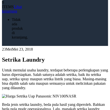
0
ITEMS
Lihat
keranjang
Tidak
ada
produk
di
keranjang.
23
Mei
Mei 23, 2018
Setrika Laundry
Untuk memulai usaha laundry, terdapat beberapa perlengkapan yang
harus dipersiapkan. Salah satunya adalah setrika, baik itu setrika
uap, setrika spray maupun setrika listrik yang biasa. Masing-masing
bisa dipilih salah satu maupun semuanya untuk melicinkan pakaian
yang dilaundry.
Beda jenis setrika laundry, beda pula hasil yang diperoleh. Bahkan
beda pula mode operasionalnya. Lalu, manakah setrika laundry