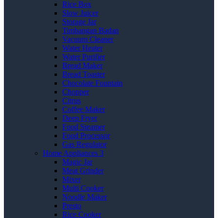
Rice Box
Slow Juicer
Storage Jar
Timbangan Badan
Vacuum Cleaner
Water Heater
Water Purifier
Bread Maker
Bread Toaster
Chocolate Fountain
Chopper
Citrus
Coffee Maker
Deep Fryer
Food Steamer
Food Processor
Gas Regulator
Home Appliances 3
Magic Jar
Meat Grinder
Mixer
Multi Cooker
Noodle Maker
Presto
Rice Cooker