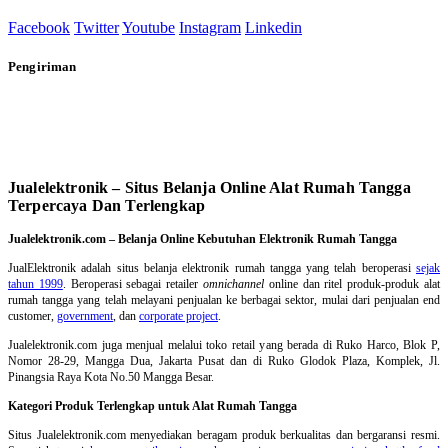
Facebook
Twitter
Youtube
Instagram
Linkedin
Pengiriman
Jualelektronik – Situs Belanja Online Alat Rumah Tangga
Terpercaya Dan Terlengkap
Jualelektronik.com – Belanja Online Kebutuhan Elektronik Rumah Tangga
JualElektronik adalah
situs belanja elektronik rumah tangga
yang telah beroperasi
sejak
tahun 1999
. Beroperasi sebagai retailer
omnichannel
online dan ritel produk-produk alat
rumah tangga yang telah melayani penjualan ke berbagai sektor, mulai dari penjualan end
customer,
government
, dan
corporate project
.
Jualelektronik.com juga menjual melalui toko retail yang berada di Ruko Harco, Blok P,
Nomor 28-29, Mangga Dua, Jakarta Pusat dan di Ruko Glodok Plaza, Komplek, Jl.
Pinangsia Raya Kota No.50 Mangga Besar.
Kategori Produk Terlengkap untuk Alat Rumah Tangga
Situs Jualelektronik.com menyediakan beragam produk berkualitas dan bergaransi resmi.