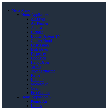
Mega Menu
Home Appliances
Air Fryer
Air Purifier
Antena
Blender
Booster Antena TV
Cooker Hood
Desk Lamp
Dish Dryer
Dispenser
Door Bell
Hand Dryer
Jar Pot
Juicer Extractor
Kettle
Kompor
Microwave
Oven
Pest Control
Home Appliances 2
Pompa Air
Kulkas