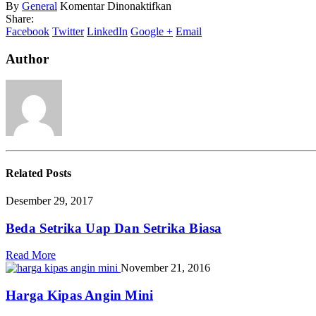
pada
By
General
Komentar Dinonaktifkan
Supplier
Share:
Elektronik
Facebook
Twitter
LinkedIn
Google +
Email
Murah
Author
Related
Posts
Desember 29, 2017
Beda Setrika Uap Dan Setrika Biasa
Read More
November 21, 2016
Harga Kipas Angin Mini