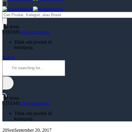
Products
search
0
0 items
0 ITEMS
Lihat keranjang
Tidak ada produk di
keranjang.
Search
0
0 items
0 ITEMS
Lihat keranjang
Tidak ada produk di
keranjang.
20
Sep
September 20, 2017