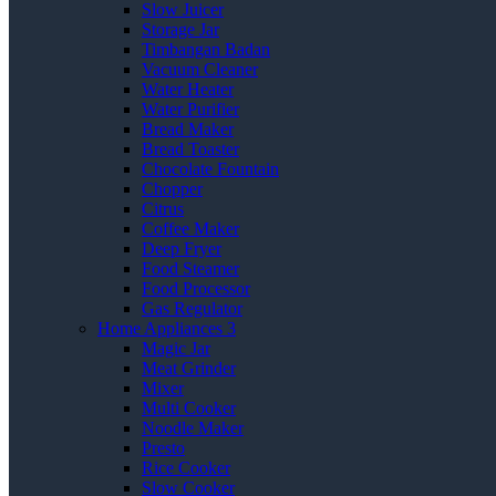
Slow Juicer
Storage Jar
Timbangan Badan
Vacuum Cleaner
Water Heater
Water Purifier
Bread Maker
Bread Toaster
Chocolate Fountain
Chopper
Citrus
Coffee Maker
Deep Fryer
Food Steamer
Food Processor
Gas Regulator
Home Appliances 3
Magic Jar
Meat Grinder
Mixer
Multi Cooker
Noodle Maker
Presto
Rice Cooker
Slow Cooker