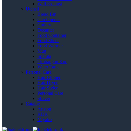
Wall Exhaust
Utensil
Bread Bin
Can Opener
Cutlery
Decanter
Food Container
Food Slicer
Food Warmer
Mug
Spatula
Timbangan Kue
Water Tank
Personal Care
Hair Clipper
Hair Dryer
Hair Styler
Personal Care
Shaver
Catalog
Ariston
KDK
Miyako