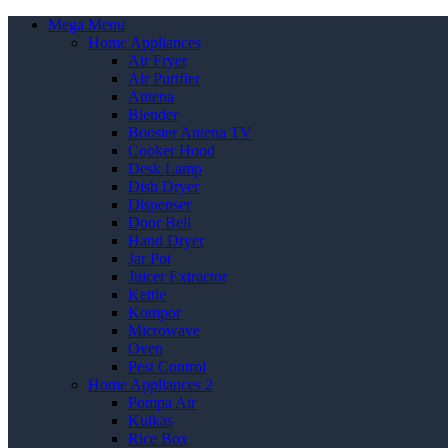
Mega Menu
Home Appliances
Air Fryer
Air Purifier
Antena
Blender
Booster Antena TV
Cooker Hood
Desk Lamp
Dish Dryer
Dispenser
Door Bell
Hand Dryer
Jar Pot
Juicer Extractor
Kettle
Kompor
Microwave
Oven
Pest Control
Home Appliances 2
Pompa Air
Kulkas
Rice Box