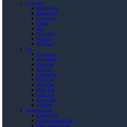
Cookware
Dutch Oven
Deep Fryer
Frying Pan
Griller
Pan
Sauce Pan
Steamer
Wok Pan
Fan
Air Cooler
Air Curtain
Auto Fan
Box Fan
Ceiling Fan
Desk Fan
Floor Fan
Misty Fan
Stand Fan
Tower Fan
Wall Fan
Ventilating Fan
Cabinet Fan
Ceiling Exhaust Fan
Glass Exhaust Fan