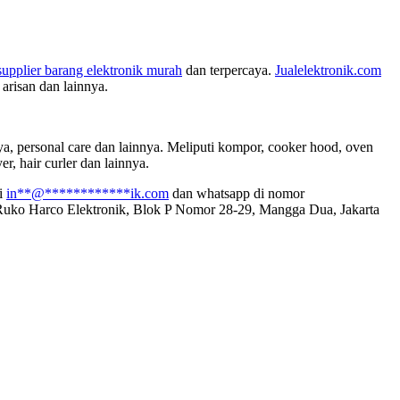
supplier barang elektronik murah
dan terpercaya.
Jualelektronik.com
arisan dan lainnya.
a, personal care dan lainnya. Meliputi kompor, cooker hood, oven
er, hair curler dan lainnya.
di
in
**
@
************
ik.com
dan whatsapp di nomor
i Ruko Harco Elektronik, Blok P Nomor 28-29, Mangga Dua, Jakarta