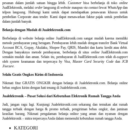
pesanan dalam jumlah satuan hingga lebih.
Customer
bisa berbelanja di toko
online
JualElektronik, melalui
order
langsung di
website
maupun
via contact
lewat
WhatsApp
dan
telpon langsung
.
Hubungi kami untuk dapat mendapatkan penawaran khusus untuk
pembelian Corporate atau tender. Kami dapat menawarkan faktur pajak untuk pembelian
dalam jumlah banyak
Belanja dengan Mudah di Jualelektronik.com
Berbelanja di
website belanja online
JualElektronik.com sangat mudah karena memiliki
metode pembayaran yang beragam. Pembayaran lebih mudah dengan transfer Bank Virtual
Account BCA, Gopay, Akulaku, Shopee Pay, QRIS, Mandiri dan kartu kredit atau debit.
Dengan banyaknya metode pembayaran, berbelanja di situs
online
JualElektronik.com
semakin mudah dan aman. Selain itu, pembayaran di JualElektronik.com telah di-
support
oleh
system
keamanan dan
terpercaya
by Visa
,
Master Card Security Code
dan
JCB
J/secure
.
Selalu Gratis Ongkos Kirim di Indonesia
Nikmati fitur GRATIS ONGKIR dengan belanja di Jualelektronik.com. Belanja online
bebas ongkos kirim dengan hati tenang di Jualelektronik.com.
Jualelektronik – Pusat Solusi dari Kebutuhan Elektronik Rumah Tangga Anda
Jadi, jangan ragu lagi. Kunjungi Jualelektronik.com sekarang dan temukan alat rumah
tangga terbaik dengan harga & promo terbaik, pengiriman bebas ongkir, dan jaminan
keaslian barang. Nikmati pengalaman belanja online yang aman dan nyaman dengan
Jualelektronik – mitra terpercaya Anda dalam memenuhi kebutuhan rumah tangga Anda.
KATEGORI