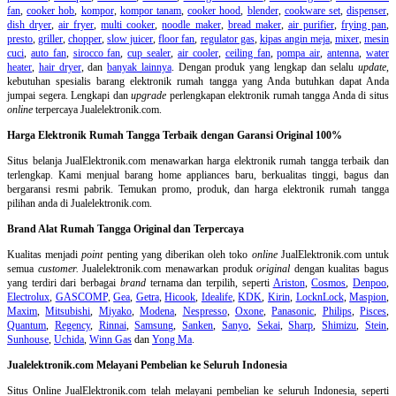
fan
,
cooker hob
,
kompor
,
kompor tanam
,
cooker hood
,
blender
,
cookware set
,
dispenser
,
dish dryer
,
air fryer
,
multi cooker
,
noodle maker
,
bread maker
,
air purifier
,
frying pan
,
presto
,
griller
,
chopper
,
slow juicer
,
floor fan
,
regulator gas
,
kipas angin meja
,
mixer
,
mesin
cuci
,
auto fan
,
sirocco fan
,
cup sealer
,
air cooler
,
ceiling fan
,
pompa air
,
antenna
,
water
heater
,
hair dryer
, dan
banyak lainnya
. Dengan produk yang lengkap dan selalu
update
,
kebutuhan spesialis barang elektronik rumah tangga yang Anda butuhkan dapat Anda
jumpai segera. Lengkapi dan
upgrade
perlengkapan elektronik rumah tangga Anda di situs
online
terpercaya Jualelektronik.com.
Harga Elektronik Rumah Tangga Terbaik dengan Garansi Original 100%
Situs belanja
JualElektronik.com menawarkan harga elektronik rumah tangga terbaik dan
terlengkap. Kami menjual barang home appliances baru, berkualitas tinggi, bagus dan
bergaransi resmi pabrik. Temukan promo, produk, dan harga elektronik rumah tangga
pilihan anda di Jualelektronik.com.
Brand Alat Rumah Tangga Original dan Terpercaya
Kualitas menjadi
point
penting yang diberikan oleh toko
online
JualElektronik.com untuk
semua
customer.
Jualelektronik.com menawarkan produk
original
dengan kualitas bagus
yang terdiri dari berbagai
brand
ternama dan terpilih, seperti
Ariston
,
Cosmos
,
Denpoo
,
Electrolux
,
GASCOMP
,
Gea
,
Getra
,
Hicook
,
Idealife
,
KDK
,
Kirin
,
LocknLock
,
Maspion
,
Maxim
,
Mitsubishi
,
Miyako
,
Modena
,
Nespresso
,
Oxone
,
Panasonic
,
Philips
,
Pisces
,
Quantum
,
Regency
,
Rinnai
,
Samsung
,
Sanken
,
Sanyo
,
Sekai
,
Sharp
,
Shimizu
,
Stein
,
Sunhouse
,
Uchida
,
Winn Gas
dan
Yong Ma
.
Jualelektronik.com Melayani Pembelian ke Seluruh Indonesia
Situs Online
JualElektronik.com telah melayani pembelian ke seluruh Indonesia, seperti