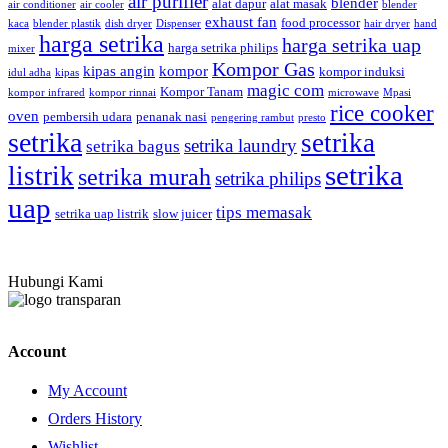
air purifier
blender
alat dapur
alat masak
air conditioner
air cooler
blender
exhaust fan
food processor
kaca
blender plastik
dish dryer
Dispenser
hair dryer
hand
harga setrika
harga setrika uap
harga setrika philips
mixer
Kompor Gas
kipas angin
kompor
kompor induksi
idul adha
kipas
magic com
Kompor Tanam
kompor infrared
kompor rinnai
microwave
Mpasi
rice cooker
oven
pembersih udara
penanak nasi
pengering rambut
presto
setrika
setrika
setrika laundry
setrika bagus
setrika
listrik
setrika murah
setrika philips
uap
tips memasak
setrika uap listrik
slow juicer
Hubungi Kami
Account
My Account
Orders History
Wishlist