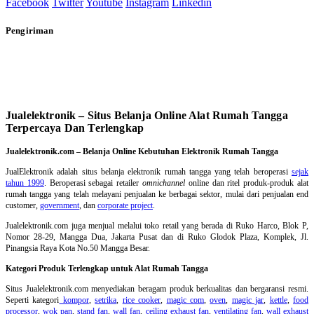
Facebook
Twitter
Youtube
Instagram
Linkedin
Pengiriman
Jualelektronik – Situs Belanja Online Alat Rumah Tangga
Terpercaya Dan Terlengkap
Jualelektronik.com – Belanja Online Kebutuhan Elektronik Rumah Tangga
JualElektronik adalah
situs belanja elektronik rumah tangga
yang telah beroperasi
sejak
tahun 1999
. Beroperasi sebagai retailer
omnichannel
online dan ritel produk-produk alat
rumah tangga yang telah melayani penjualan ke berbagai sektor, mulai dari penjualan end
customer,
government
, dan
corporate project
.
Jualelektronik.com juga menjual melalui toko retail yang berada di Ruko Harco, Blok P,
Nomor 28-29, Mangga Dua, Jakarta Pusat dan di Ruko Glodok Plaza, Komplek, Jl.
Pinangsia Raya Kota No.50 Mangga Besar.
Kategori Produk Terlengkap untuk Alat Rumah Tangga
Situs Jualelektronik.com menyediakan beragam produk berkualitas dan bergaransi resmi.
Seperti kategori
kompor
,
setrika
,
rice cooker
,
magic com
,
oven
,
magic jar
,
kettle
,
food
processor
,
wok pan
,
stand fan
,
wall fan
,
ceiling exhaust fan
,
ventilating fan
,
wall exhaust