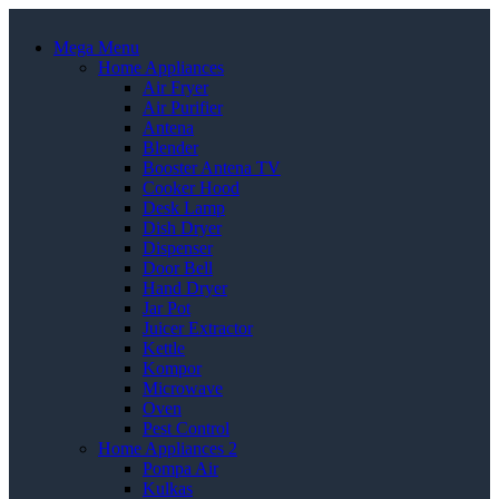
Mega Menu
Home Appliances
Air Fryer
Air Purifier
Antena
Blender
Booster Antena TV
Cooker Hood
Desk Lamp
Dish Dryer
Dispenser
Door Bell
Hand Dryer
Jar Pot
Juicer Extractor
Kettle
Kompor
Microwave
Oven
Pest Control
Home Appliances 2
Pompa Air
Kulkas