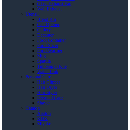
Glass Exhaust Fan
Wall Exhaust
Utensil
Bread Bin
Can Opener
Cutlery
Decanter
Food Container
Food Slicer
Food Warmer
Mug
Spatula
Timbangan Kue
Water Tank
Personal Care
Hair Clipper
Hair Dryer
Hair Styler
Personal Care
Shaver
Catalog
Ariston
KDK
Miyako