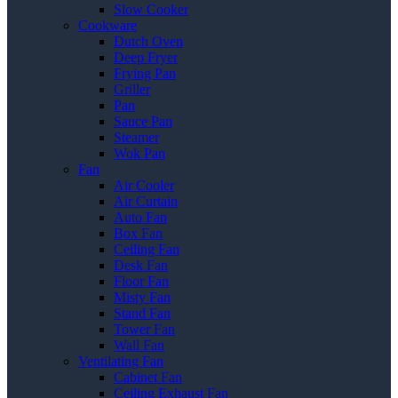
Slow Cooker
Cookware
Dutch Oven
Deep Fryer
Frying Pan
Griller
Pan
Sauce Pan
Steamer
Wok Pan
Fan
Air Cooler
Air Curtain
Auto Fan
Box Fan
Ceiling Fan
Desk Fan
Floor Fan
Misty Fan
Stand Fan
Tower Fan
Wall Fan
Ventilating Fan
Cabinet Fan
Ceiling Exhaust Fan