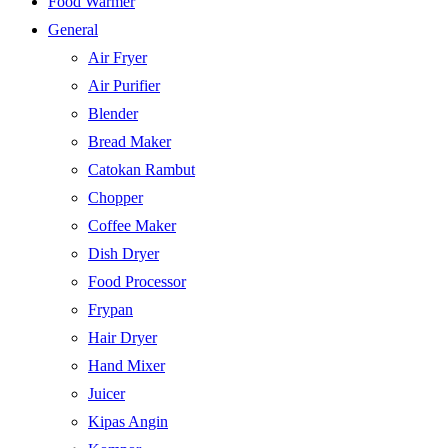
Food Warmer
General
Air Fryer
Air Purifier
Blender
Bread Maker
Catokan Rambut
Chopper
Coffee Maker
Dish Dryer
Food Processor
Frypan
Hair Dryer
Hand Mixer
Juicer
Kipas Angin