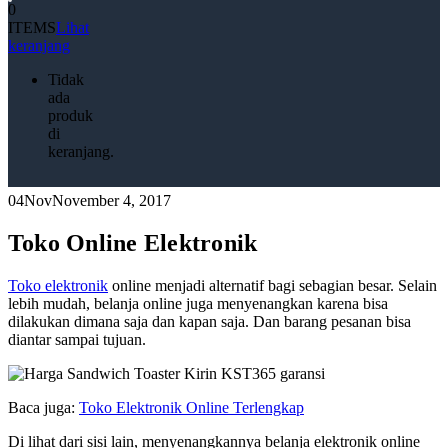
0
ITEMS
Lihat
keranjang
Tidak
ada
produk
di
keranjang.
04
Nov
November 4, 2017
Toko Online Elektronik
Toko elektronik
online menjadi alternatif bagi sebagian besar. Selain
lebih mudah, belanja online juga menyenangkan karena bisa
dilakukan dimana saja dan kapan saja. Dan barang pesanan bisa
diantar sampai tujuan.
Baca juga:
Toko Elektronik Online Terlengkap
Di lihat dari sisi lain, menyenangkannya belanja elektronik online