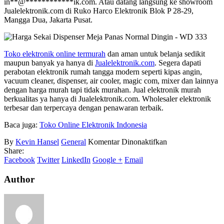
in
**
@
************
ik.com
. Atau datang langsung ke showroom
Jualelektronik.com di Ruko Harco Elektronik Blok P 28-29,
Mangga Dua, Jakarta Pusat.
Toko elektronik online termurah
dan aman untuk belanja sedikit
maupun banyak ya hanya di
Jualelektronik.com
. Segera dapati
perabotan elektronik rumah tangga modern seperti kipas angin,
vacuum cleaner, dispenser, air cooler, magic com, mixer dan lainnya
dengan harga murah tapi tidak murahan. Jual elektronik murah
berkualitas ya hanya di Jualelektronik.com. Wholesaler elektronik
terbesar dan terpercaya dengan penawaran terbaik.
Baca juga:
Toko Online Elektronik Indonesia
pada
By
Kevin Hansel
General
Komentar Dinonaktifkan
Toko
Share:
Online
Facebook
Twitter
LinkedIn
Google +
Email
Elektronik
Author