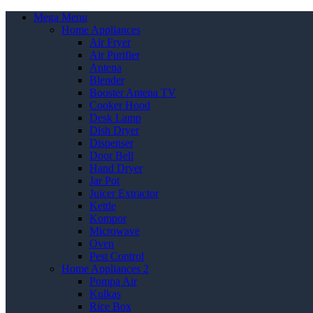
Mega Menu
Home Appliances
Air Fryer
Air Purifier
Antena
Blender
Booster Antena TV
Cooker Hood
Desk Lamp
Dish Dryer
Dispenser
Door Bell
Hand Dryer
Jar Pot
Juicer Extractor
Kettle
Kompor
Microwave
Oven
Pest Control
Home Appliances 2
Pompa Air
Kulkas
Rice Box