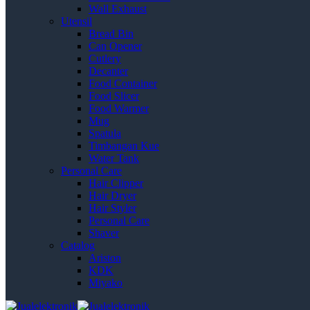
Wall Exhaust
Utensil
Bread Bin
Can Opener
Cutlery
Decanter
Food Container
Food Slicer
Food Warmer
Mug
Spatula
Timbangan Kue
Water Tank
Personal Care
Hair Clipper
Hair Dryer
Hair Styler
Personal Care
Shaver
Catalog
Ariston
KDK
Miyako