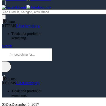
Products
search
0
0 items
0 ITEMS
Lihat keranjang
Tidak ada produk di
keranjang.
Search
0
0 items
0 ITEMS
Lihat keranjang
Tidak ada produk di
keranjang.
05
Des
Desember 5, 2017