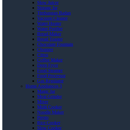
Slow Juicer
Storage Jar
Timbangan Badan
Vacuum Cleaner
Water Heater
Water Purifier
Bread Maker
Bread Toaster
Chocolate Fountain
Chopper
Citrus
Coffee Maker
Deep Fryer
Food Steamer
Food Processor
Gas Regulator
Home Appliances 3
Magic Jar
Meat Grinder
Mixer
Multi Cooker
Noodle Maker
Presto
Rice Cooker
Slow Cooker