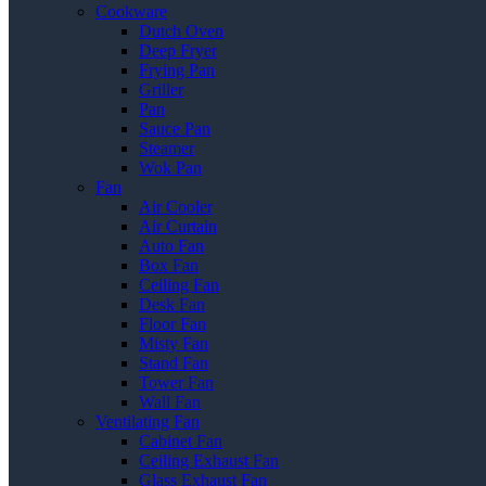
Cookware
Dutch Oven
Deep Fryer
Frying Pan
Griller
Pan
Sauce Pan
Steamer
Wok Pan
Fan
Air Cooler
Air Curtain
Auto Fan
Box Fan
Ceiling Fan
Desk Fan
Floor Fan
Misty Fan
Stand Fan
Tower Fan
Wall Fan
Ventilating Fan
Cabinet Fan
Ceiling Exhaust Fan
Glass Exhaust Fan