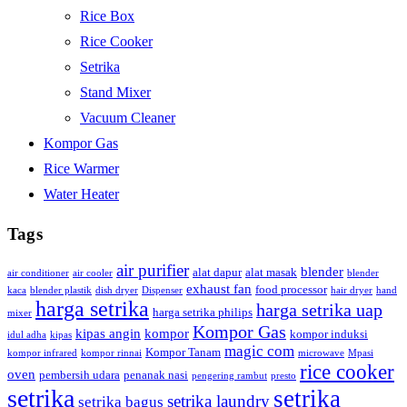
Rice Box
Rice Cooker
Setrika
Stand Mixer
Vacuum Cleaner
Kompor Gas
Rice Warmer
Water Heater
Tags
air purifier
blender
alat dapur
alat masak
air conditioner
air cooler
blender
exhaust fan
food processor
kaca
blender plastik
dish dryer
Dispenser
hair dryer
hand
harga setrika
harga setrika uap
harga setrika philips
mixer
Kompor Gas
kipas angin
kompor
kompor induksi
idul adha
kipas
magic com
Kompor Tanam
kompor infrared
kompor rinnai
microwave
Mpasi
rice cooker
oven
pembersih udara
penanak nasi
pengering rambut
presto
setrika
setrika
setrika laundry
setrika bagus