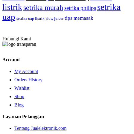
setrika
listrik
setrika murah
setrika philips
uap
tips memasak
setrika uap listrik
slow juicer
Hubungi Kami
Account
My Account
Orders History
Wishlist
Shop
Blog
Layanan Pelanggan
Tentang Jualelektronik.com