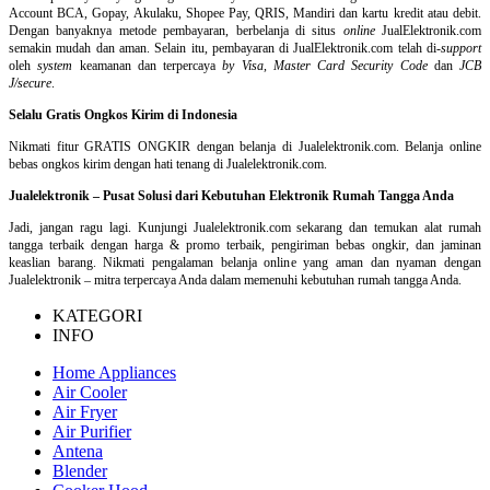
Account BCA, Gopay, Akulaku, Shopee Pay, QRIS, Mandiri dan kartu kredit atau debit.
Dengan banyaknya metode pembayaran, berbelanja di situs
online
JualElektronik.com
semakin mudah dan aman. Selain itu, pembayaran di JualElektronik.com telah di-
support
oleh
system
keamanan dan
terpercaya
by Visa
,
Master Card Security Code
dan
JCB
J/secure
.
Selalu Gratis Ongkos Kirim di Indonesia
Nikmati fitur GRATIS ONGKIR dengan belanja di Jualelektronik.com. Belanja online
bebas ongkos kirim dengan hati tenang di Jualelektronik.com.
Jualelektronik – Pusat Solusi dari Kebutuhan Elektronik Rumah Tangga Anda
Jadi, jangan ragu lagi. Kunjungi Jualelektronik.com sekarang dan temukan alat rumah
tangga terbaik dengan harga & promo terbaik, pengiriman bebas ongkir, dan jaminan
keaslian barang. Nikmati pengalaman belanja online yang aman dan nyaman dengan
Jualelektronik – mitra terpercaya Anda dalam memenuhi kebutuhan rumah tangga Anda.
KATEGORI
INFO
Home Appliances
Air Cooler
Air Fryer
Air Purifier
Antena
Blender