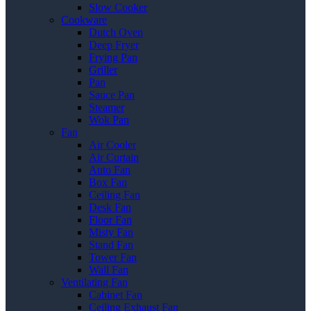
Slow Cooker
Cookware
Dutch Oven
Deep Fryer
Frying Pan
Griller
Pan
Sauce Pan
Steamer
Wok Pan
Fan
Air Cooler
Air Curtain
Auto Fan
Box Fan
Ceiling Fan
Desk Fan
Floor Fan
Misty Fan
Stand Fan
Tower Fan
Wall Fan
Ventilating Fan
Cabinet Fan
Ceiling Exhaust Fan