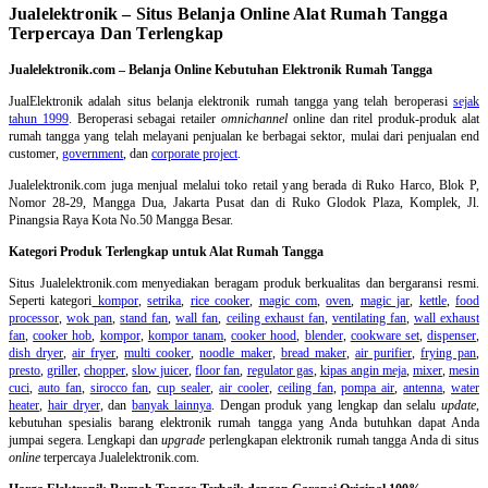
Jualelektronik – Situs Belanja Online Alat Rumah Tangga
Terpercaya Dan Terlengkap
Jualelektronik.com – Belanja Online Kebutuhan Elektronik Rumah Tangga
JualElektronik adalah
situs belanja elektronik rumah tangga
yang telah beroperasi
sejak
tahun 1999
. Beroperasi sebagai retailer
omnichannel
online dan ritel produk-produk alat
rumah tangga yang telah melayani penjualan ke berbagai sektor, mulai dari penjualan end
customer,
government
, dan
corporate project
.
Jualelektronik.com juga menjual melalui toko retail yang berada di Ruko Harco, Blok P,
Nomor 28-29, Mangga Dua, Jakarta Pusat dan di Ruko Glodok Plaza, Komplek, Jl.
Pinangsia Raya Kota No.50 Mangga Besar.
Kategori Produk Terlengkap untuk Alat Rumah Tangga
Situs Jualelektronik.com menyediakan beragam produk berkualitas dan bergaransi resmi.
Seperti kategori
kompor
,
setrika
,
rice cooker
,
magic com
,
oven
,
magic jar
,
kettle
,
food
processor
,
wok pan
,
stand fan
,
wall fan
,
ceiling exhaust fan
,
ventilating fan
,
wall exhaust
fan
,
cooker hob
,
kompor
,
kompor tanam
,
cooker hood
,
blender
,
cookware set
,
dispenser
,
dish dryer
,
air fryer
,
multi cooker
,
noodle maker
,
bread maker
,
air purifier
,
frying pan
,
presto
,
griller
,
chopper
,
slow juicer
,
floor fan
,
regulator gas
,
kipas angin meja
,
mixer
,
mesin
cuci
,
auto fan
,
sirocco fan
,
cup sealer
,
air cooler
,
ceiling fan
,
pompa air
,
antenna
,
water
heater
,
hair dryer
, dan
banyak lainnya
. Dengan produk yang lengkap dan selalu
update
,
kebutuhan spesialis barang elektronik rumah tangga yang Anda butuhkan dapat Anda
jumpai segera. Lengkapi dan
upgrade
perlengkapan elektronik rumah tangga Anda di situs
online
terpercaya Jualelektronik.com.