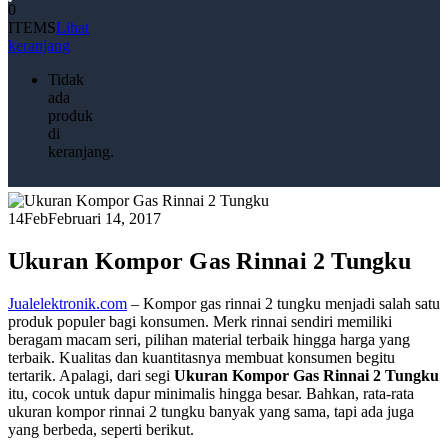
0
ITEMS
Lihat
keranjang
Tidak
ada
produk
di
keranjang.
14
Feb
Februari 14, 2017
Ukuran Kompor Gas Rinnai 2 Tungku
Jualelektronik.com
– Kompor gas rinnai 2 tungku menjadi salah satu
produk populer bagi konsumen. Merk rinnai sendiri memiliki
beragam macam seri, pilihan material terbaik hingga harga yang
terbaik. Kualitas dan kuantitasnya membuat konsumen begitu
tertarik. Apalagi, dari segi
Ukuran Kompor Gas Rinnai 2 Tungku
itu, cocok untuk dapur minimalis hingga besar. Bahkan, rata-rata
ukuran kompor rinnai 2 tungku banyak yang sama, tapi ada juga
yang berbeda, seperti berikut.