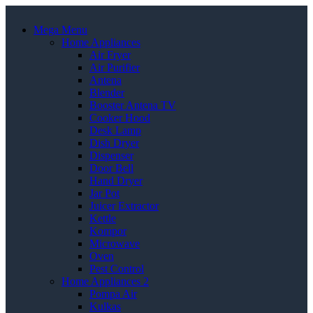
Mega Menu
Home Appliances
Air Fryer
Air Purifier
Antena
Blender
Booster Antena TV
Cooker Hood
Desk Lamp
Dish Dryer
Dispenser
Door Bell
Hand Dryer
Jar Pot
Juicer Extractor
Kettle
Kompor
Microwave
Oven
Pest Control
Home Appliances 2
Pompa Air
Kulkas