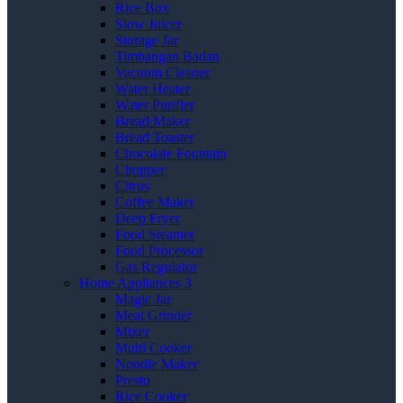
Rice Box
Slow Juicer
Storage Jar
Timbangan Badan
Vacuum Cleaner
Water Heater
Water Purifier
Bread Maker
Bread Toaster
Chocolate Fountain
Chopper
Citrus
Coffee Maker
Deep Fryer
Food Steamer
Food Processor
Gas Regulator
Home Appliances 3
Magic Jar
Meat Grinder
Mixer
Multi Cooker
Noodle Maker
Presto
Rice Cooker