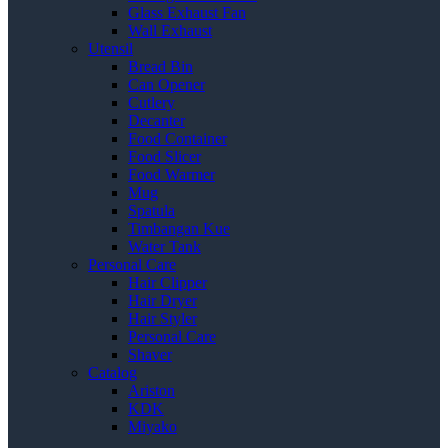
Glass Exhaust Fan
Wall Exhaust
Utensil
Bread Bin
Can Opener
Cutlery
Decanter
Food Container
Food Slicer
Food Warmer
Mug
Spatula
Timbangan Kue
Water Tank
Personal Care
Hair Clipper
Hair Dryer
Hair Styler
Personal Care
Shaver
Catalog
Ariston
KDK
Miyako