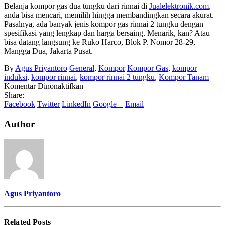
Belanja kompor gas dua tungku dari rinnai di
Jualelektronik.com
,
anda bisa mencari, memilih hingga membandingkan secara akurat.
Pasalnya, ada banyak jenis kompor gas rinnai 2 tungku dengan
spesifikasi yang lengkap dan harga bersaing. Menarik, kan? Atau
bisa datang langsung ke Ruko Harco, Blok P. Nomor 28-29,
Mangga Dua, Jakarta Pusat.
By
Agus Priyantoro
General
,
Kompor
Kompor Gas
,
kompor
induksi
,
kompor rinnai
,
kompor rinnai 2 tungku
,
Kompor Tanam
pada
Komentar Dinonaktifkan
Ukuran
Share:
Kompor
Facebook
Twitter
LinkedIn
Google +
Email
Gas
Rinnai
Author
2
Tungku
Agus Priyantoro
Related
Posts