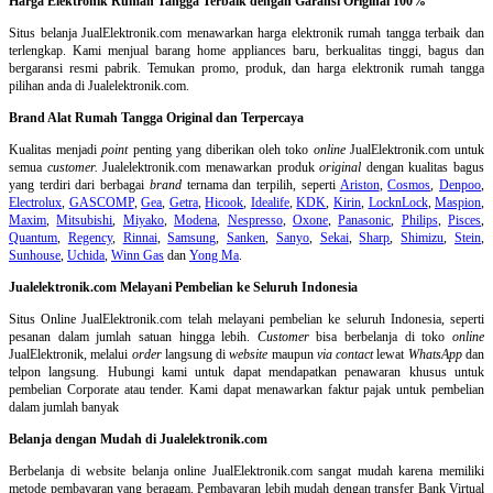
Harga Elektronik Rumah Tangga Terbaik dengan Garansi Original 100%
Situs belanja
JualElektronik.com menawarkan harga elektronik rumah tangga terbaik dan
terlengkap. Kami menjual barang home appliances baru, berkualitas tinggi, bagus dan
bergaransi resmi pabrik. Temukan promo, produk, dan harga elektronik rumah tangga
pilihan anda di Jualelektronik.com.
Brand Alat Rumah Tangga Original dan Terpercaya
Kualitas menjadi
point
penting yang diberikan oleh toko
online
JualElektronik.com untuk
semua
customer.
Jualelektronik.com menawarkan produk
original
dengan kualitas bagus
yang terdiri dari berbagai
brand
ternama dan terpilih, seperti
Ariston
,
Cosmos
,
Denpoo
,
Electrolux
,
GASCOMP
,
Gea
,
Getra
,
Hicook
,
Idealife
,
KDK
,
Kirin
,
LocknLock
,
Maspion
,
Maxim
,
Mitsubishi
,
Miyako
,
Modena
,
Nespresso
,
Oxone
,
Panasonic
,
Philips
,
Pisces
,
Quantum
,
Regency
,
Rinnai
,
Samsung
,
Sanken
,
Sanyo
,
Sekai
,
Sharp
,
Shimizu
,
Stein
,
Sunhouse
,
Uchida
,
Winn Gas
dan
Yong Ma
.
Jualelektronik.com Melayani Pembelian ke Seluruh Indonesia
Situs Online
JualElektronik.com telah melayani pembelian ke seluruh Indonesia, seperti
pesanan dalam jumlah satuan hingga lebih.
Customer
bisa berbelanja di toko
online
JualElektronik, melalui
order
langsung di
website
maupun
via contact
lewat
WhatsApp
dan
telpon langsung
.
Hubungi kami untuk dapat mendapatkan penawaran khusus untuk
pembelian Corporate atau tender. Kami dapat menawarkan faktur pajak untuk pembelian
dalam jumlah banyak
Belanja dengan Mudah di Jualelektronik.com
Berbelanja di
website belanja online
JualElektronik.com sangat mudah karena memiliki
metode pembayaran yang beragam. Pembayaran lebih mudah dengan transfer Bank Virtual